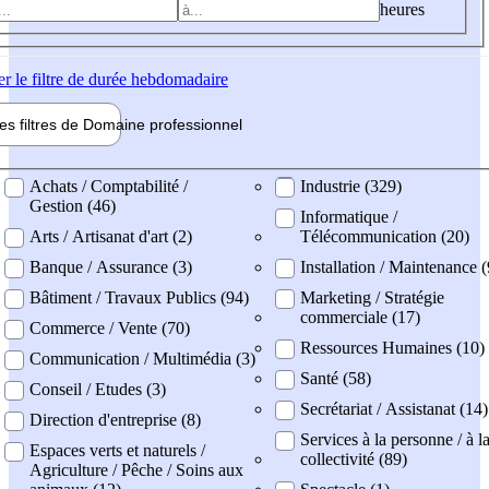
heures
er
le filtre de durée hebdomadaire
les filtres de
Domaine pro
fessionnel
ne professionel
Achats / Comptabilité /
Industrie (329)
Gestion (46)
Informatique /
Arts / Artisanat d'art (2)
Télécommunication (20)
Banque / Assurance (3)
Installation / Maintenance 
Bâtiment / Travaux Publics (94)
Marketing / Stratégie
commerciale (17)
Commerce / Vente (70)
Ressources Humaines (10)
Communication / Multimédia (3)
Santé (58)
Conseil / Etudes (3)
Secrétariat / Assistanat (14)
Direction d'entreprise (8)
Services à la personne / à l
Espaces verts et naturels /
collectivité (89)
Agriculture / Pêche / Soins aux