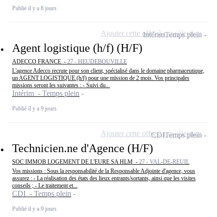
Publié il y a 8 jours
Ajouter cette offre à ma sélection
Intérim
Temps plein
Agent logistique (h/f) (H/F)
ADECCO FRANCE -
27 - HEUDEBOUVILLE
L'agence Adecco recrute pour son client, spécialisé dans le domaine pharmaceutique,
un AGENT LOGISTIQUE (h/f) pour une mission de 2 mois. Vos principales
missions seront les suivantes : - Suivi du...
Intérim - Temps plein
Publié il y a 9 jours
Ajouter cette offre à ma sélection
CDI
Temps plein
Technicien.ne d'Agence (H/F)
SOC IMMOB LOGEMENT DE L'EURE SA HLM -
27 - VAL-DE-REUIL
Vos missions : Sous la responsabilité de la Responsable Adjointe d'agence, vous
assurez : - La réalisation des états des lieux entrants/sortants, ainsi que les visites
conseils ; - Le traitement et...
CDI - Temps plein
Publié il y a 9 jours