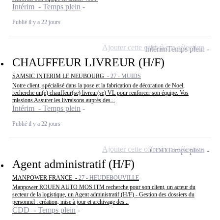
Intérim - Temps plein
Publié il y a 22 jours
Ajouter cette offre à ma sélection
Intérim
Temps plein
CHAUFFEUR LIVREUR (H/F)
SAMSIC INTERIM LE NEUBOURG -
27 - MUIDS
Notre client, spécialisé dans la pose et la fabrication de décoration de Noel,
recherche un(e) chauffeur(se) livreur(se) VL pour renforcer son équipe. Vos
missions Assurer les livraisons auprès des...
Intérim - Temps plein
Publié il y a 22 jours
Ajouter cette offre à ma sélection
CDD
Temps plein
Agent administratif (H/F)
MANPOWER FRANCE -
27 - HEUDEBOUVILLE
Manpower ROUEN AUTO MOS ITM recherche pour son client, un acteur du
secteur de la logistique, un Agent administratif (H/F) - Gestion des dossiers du
personnel : création, mise à jour et archivage des...
CDD - Temps plein