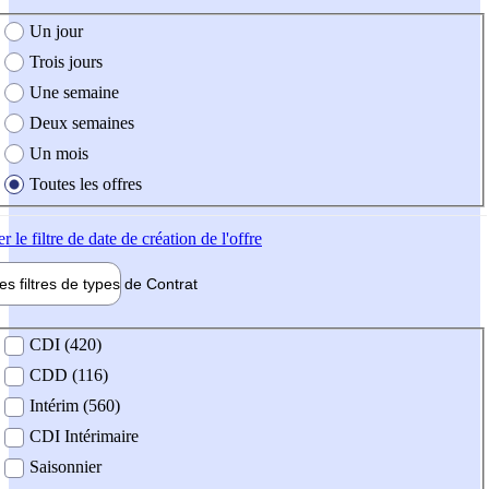
e création de l'offre
Un jour
Trois jours
Une semaine
Deux semaines
Un mois
Toutes les offres
er
le filtre de date de création de l'offre
les filtres de types de
Contrat
de contrat
CDI (420)
CDD (116)
Intérim (560)
CDI Intérimaire
Saisonnier