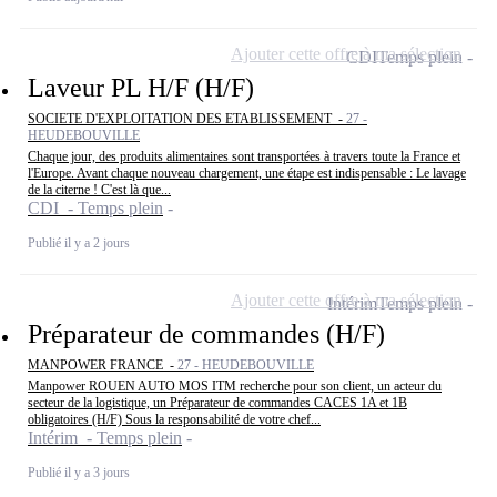
Ajouter cette offre à ma sélection
CDI
Temps plein
Laveur PL H/F (H/F)
SOCIETE D'EXPLOITATION DES ETABLISSEMENT -
27 -
HEUDEBOUVILLE
Chaque jour, des produits alimentaires sont transportées à travers toute la France et
l'Europe. Avant chaque nouveau chargement, une étape est indispensable : Le lavage
de la citerne ! C'est là que...
CDI - Temps plein
Publié il y a 2 jours
Ajouter cette offre à ma sélection
Intérim
Temps plein
Préparateur de commandes (H/F)
MANPOWER FRANCE -
27 - HEUDEBOUVILLE
Manpower ROUEN AUTO MOS ITM recherche pour son client, un acteur du
secteur de la logistique, un Préparateur de commandes CACES 1A et 1B
obligatoires (H/F) Sous la responsabilité de votre chef...
Intérim - Temps plein
Publié il y a 3 jours