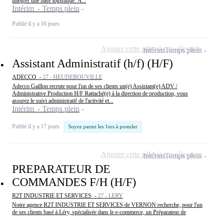
intégrer une base logistique. À...
Intérim - Temps plein
Publié il y a 16 jours
Ajouter cette offre à ma sélection
Intérim
Temps plein
Assistant Administratif (h/f) (H/F)
ADECCO -
27 - HEUDEBOUVILLE
Adecco Gaillon recrute pour l'un de ses clients un(e) Assistant(e) ADV /
Administrative Production H/F Rattaché(e) à la direction de production, vous
assurez le suivi administratif de l'activité et...
Intérim - Temps plein
Publié il y a 17 jours
Soyez parmi les 1ers à postuler
Ajouter cette offre à ma sélection
Intérim
Temps plein
PREPARATEUR DE
COMMANDES F/H (H/F)
R2T INDUSTRIE ET SERVICES -
27 - LERY
Notre agence R2T INDUSTRIE ET SERVICES de VERNON recherche, pour l'un
de ses clients basé à Léry, spécialisée dans le e-commerce, un Préparateur de