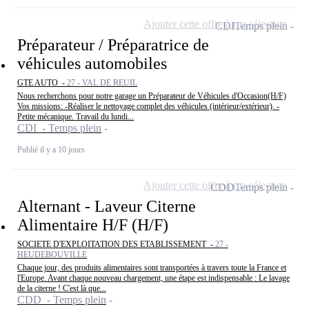
Ajouter cette offre à ma sélection
CDI
Temps plein
Préparateur / Préparatrice de
véhicules automobiles
GTE AUTO -
27 - VAL DE REUIL
Nous recherchons pour notre garage un Préparateur de Véhicules d'Occasion(H/F)
Vos missions: -Réaliser le nettoyage complet des véhicules (intérieur/extérieur). -
Petite mécanique. Travail du lundi...
CDI - Temps plein
Publié il y a 10 jours
Ajouter cette offre à ma sélection
CDD
Temps plein
Alternant - Laveur Citerne
Alimentaire H/F (H/F)
SOCIETE D'EXPLOITATION DES ETABLISSEMENT -
27 -
HEUDEBOUVILLE
Chaque jour, des produits alimentaires sont transportées à travers toute la France et
l'Europe. Avant chaque nouveau chargement, une étape est indispensable : Le lavage
de la citerne ! C'est là que...
CDD - Temps plein