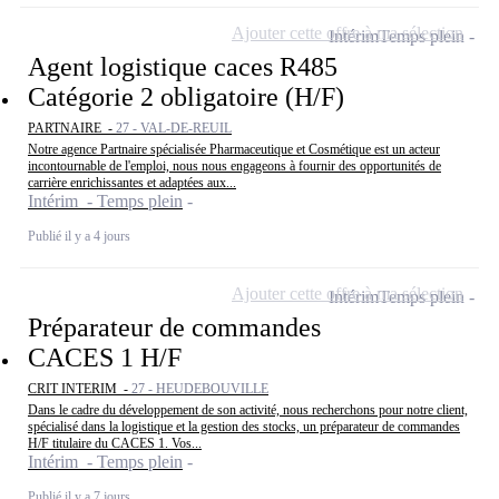
Ajouter cette offre à ma sélection
Intérim
Temps plein
Agent logistique caces R485
Catégorie 2 obligatoire (H/F)
PARTNAIRE -
27 - VAL-DE-REUIL
Notre agence Partnaire spécialisée Pharmaceutique et Cosmétique est un acteur
incontournable de l'emploi, nous nous engageons à fournir des opportunités de
carrière enrichissantes et adaptées aux...
Intérim - Temps plein
Publié il y a 4 jours
Ajouter cette offre à ma sélection
Intérim
Temps plein
Préparateur de commandes
CACES 1 H/F
CRIT INTERIM -
27 - HEUDEBOUVILLE
Dans le cadre du développement de son activité, nous recherchons pour notre client,
spécialisé dans la logistique et la gestion des stocks, un préparateur de commandes
H/F titulaire du CACES 1. Vos...
Intérim - Temps plein
Publié il y a 7 jours