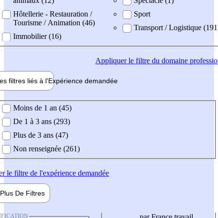
animaux (12)
Spectacle (1)
Hôtellerie - Restauration /
Sport
Tourisme / Animation (46)
Transport / Logistique (191
Immobilier (16)
Appliquer
le filtre du domaine professi
es filtres liés à l'
Expérience
demandée
ience demandée
Moins de 1 an (45)
De 1 à 3 ans (293)
Plus de 3 ans (47)
Non renseignée (261)
er
le filtre de l'expérience demandée
Plus De
Filtres
IFICATION
par France travail,