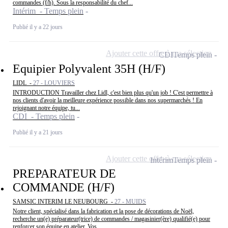
commandes (f/h). Sous la responsabilité du chef...
Intérim - Temps plein
Publié il y a 22 jours
Ajouter cette offre à ma sélection
CDI
Temps plein
Equipier Polyvalent 35H (H/F)
LIDL -
27 - LOUVIERS
INTRODUCTION Travailler chez Lidl, c'est bien plus qu'un job ! C'est permettre à
nos clients d'avoir la meilleure expérience possible dans nos supermarchés ! En
rejoignant notre équipe, tu...
CDI - Temps plein
Publié il y a 21 jours
Ajouter cette offre à ma sélection
Intérim
Temps plein
PREPARATEUR DE
COMMANDE (H/F)
SAMSIC INTERIM LE NEUBOURG -
27 - MUIDS
Notre client, spécialisé dans la fabrication et la pose de décorations de Noël,
recherche un(e) préparateur(trice) de commandes / magasinier(ère) qualifié(e) pour
renforcer son équipe en atelier. Vos...