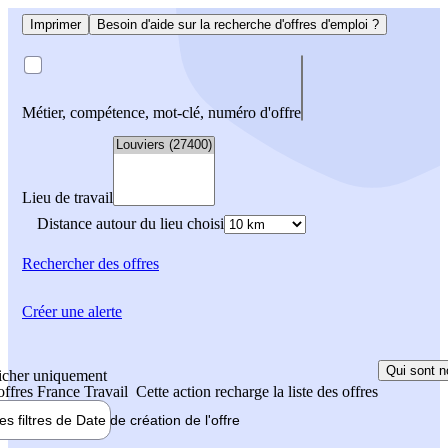
Imprimer
Besoin d'aide sur la recherche d'offres d'emploi ?
Métier, compétence, mot-clé, numéro d'offre
Lieu de travail
Distance autour du lieu choisi
Rechercher
des offres
Créer une alerte
Qui sont n
icher uniquement
 offres France Travail
Cette action recharge la liste des offres
les filtres de
Date de création
de l'offre