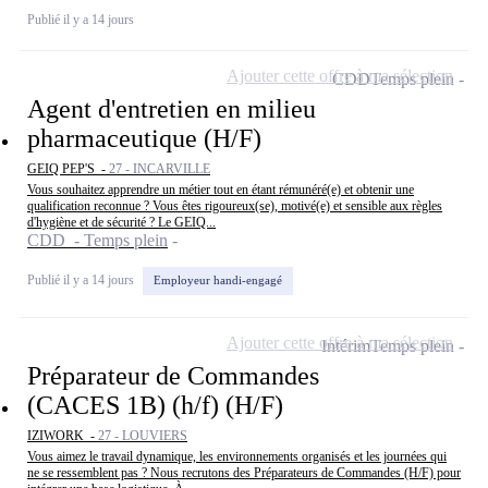
Publié il y a 14 jours
Ajouter cette offre à ma sélection
CDD
Temps plein
Agent d'entretien en milieu
pharmaceutique (H/F)
GEIQ PEP'S -
27 - INCARVILLE
Vous souhaitez apprendre un métier tout en étant rémunéré(e) et obtenir une
qualification reconnue ? Vous êtes rigoureux(se), motivé(e) et sensible aux règles
d'hygiène et de sécurité ? Le GEIQ...
CDD - Temps plein
Publié il y a 14 jours
Employeur handi-engagé
Ajouter cette offre à ma sélection
Intérim
Temps plein
Préparateur de Commandes
(CACES 1B) (h/f) (H/F)
IZIWORK -
27 - LOUVIERS
Vous aimez le travail dynamique, les environnements organisés et les journées qui
ne se ressemblent pas ? Nous recrutons des Préparateurs de Commandes (H/F) pour