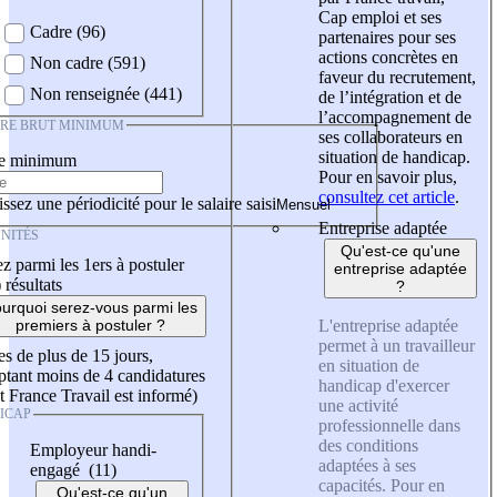
Cap emploi et ses
Cadre (96)
partenaires pour ses
actions concrètes en
Non cadre (591)
faveur du recrutement,
Non renseignée (441)
de l’intégration et de
l’accompagnement de
IRE BRUT MINIMUM
ses collaborateurs en
situation de handicap.
re minimum
Pour en savoir plus,
consultez cet article
.
ssez une périodicité pour le salaire saisi
Entreprise adaptée
NITÉS
Qu'est-ce qu'une
z parmi les 1ers à postuler
entreprise adaptée
)
résultats
?
urquoi serez-vous parmi les
L'entreprise adaptée
premiers à postuler ?
permet à un travailleur
es de plus de 15 jours,
en situation de
tant moins de 4 candidatures
handicap d'exercer
t France Travail est informé)
une activité
ICAP
professionnelle dans
des conditions
Employeur handi-
adaptées à ses
engagé (11)
capacités. Pour en
Qu'est-ce qu'un