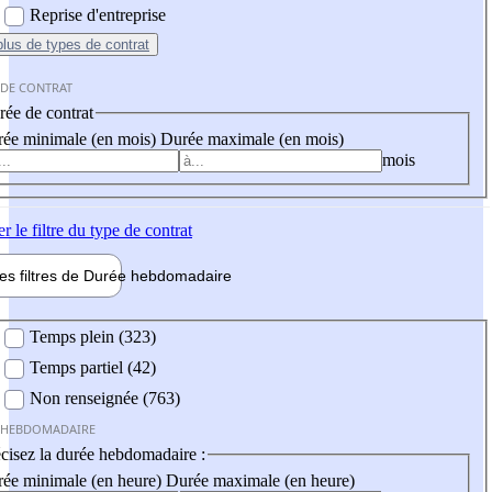
Reprise d'entreprise
plus
de types de contrat
 DE CONTRAT
ée de contrat
ée minimale (en mois)
Durée maximale (en mois)
mois
er
le filtre du type de contrat
les filtres de
Durée hebdo
madaire
 hebdomadaire
Temps plein (323)
Temps partiel (42)
Non renseignée (763)
 HEBDOMADAIRE
cisez la durée hebdomadaire :
ée minimale (en heure)
Durée maximale (en heure)