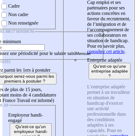
Cap emploi et ses
Cadre
partenaires pour ses
actions concrètes en
Non cadre
faveur du recrutement,
Non renseignée
de l’intégration et de
l’accompagnement de
IRE BRUT MINIMUM
ses collaborateurs en
situation de handicap.
re minimum
Pour en savoir plus,
consultez cet article
.
ssez une périodicité pour le salaire saisi
Entreprise adaptée
NITÉS
Qu'est-ce qu'une
z parmi les 1ers à postuler
entreprise adaptée
?
urquoi serez-vous parmi les
premiers à postuler ?
L'entreprise adaptée
es de plus de 15 jours,
permet à un travailleur
tant moins de 4 candidatures
en situation de
t France Travail est informé)
handicap d'exercer
ICAP
une activité
professionnelle dans
Employeur handi-
des conditions
engagé
adaptées à ses
Qu'est-ce qu'un
capacités. Pour en
employeur handi-
savoir plus,
consultez