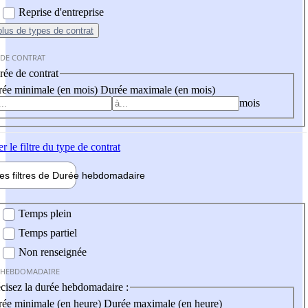
Reprise d'entreprise
plus
de types de contrat
 DE CONTRAT
ée de contrat
ée minimale (en mois)
Durée maximale (en mois)
mois
er
le filtre du type de contrat
les filtres de
Durée hebdo
madaire
 hebdomadaire
Temps plein
Temps partiel
Non renseignée
 HEBDOMADAIRE
cisez la durée hebdomadaire :
ée minimale (en heure)
Durée maximale (en heure)