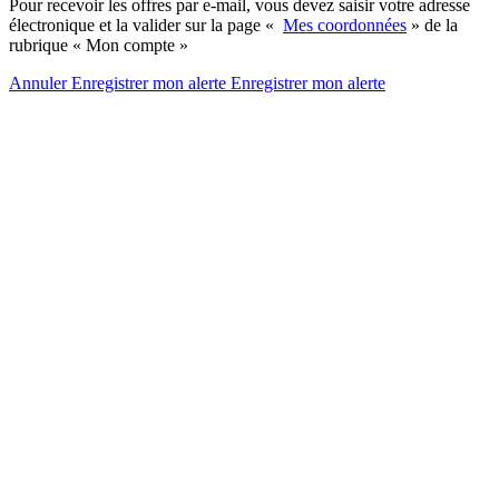
Pour recevoir les offres par e-mail, vous devez saisir votre adresse
électronique et la valider sur la page «
Mes coordonnées
» de la
rubrique « Mon compte »
Annuler
Enregistrer mon alerte
Enregistrer
mon alerte