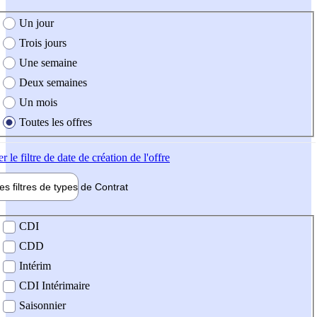
e création de l'offre
Un jour
Trois jours
Une semaine
Deux semaines
Un mois
Toutes les offres
er
le filtre de date de création de l'offre
les filtres de types de
Contrat
de contrat
CDI
CDD
Intérim
CDI Intérimaire
Saisonnier