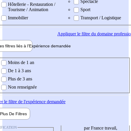
Spectacle
Hôtellerie - Restauration /
Tourisme / Animation
Sport
Immobilier
Transport / Logistique
Appliquer
le filtre du domaine professi
es filtres liés à l'
Expérience
demandée
ience demandée
Moins de 1 an
De 1 à 3 ans
Plus de 3 ans
Non renseignée
er
le filtre de l'expérience demandée
Plus De
Filtres
IFICATION
par France travail,