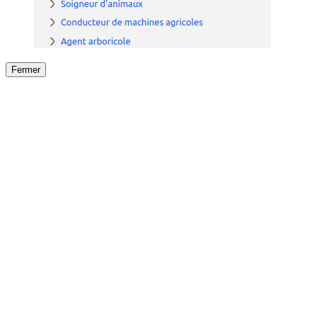
Fermer
Fermer
le détail de l'offre
/
Offre
sur
Offre précéden