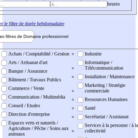
heures
er
le filtre de durée hebdomadaire
les filtres de
Domaine pro
fessionnel
ne professionel
Achats / Comptabilité / Gestion
Industrie
Arts / Artisanat d'art
Informatique /
Télécommunication
Banque / Assurance
Installation / Maintenance
Bâtiment / Travaux Publics
Marketing / Stratégie
Commerce / Vente
commerciale
Communication / Multimédia
Ressources Humaines
Conseil / Etudes
Santé
Direction d'entreprise
Secrétariat / Assistanat
Espaces verts et naturels /
Services à la personne / à l
Agriculture / Pêche / Soins aux
collectivité
animaux