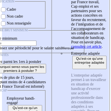
IFICATION
par France travail,
Cap emploi et ses
Cadre
partenaires pour ses
actions concrètes en
Non cadre
faveur du recrutement,
Non renseignée
de l’intégration et de
l’accompagnement de
IRE BRUT MINIMUM
ses collaborateurs en
situation de handicap.
re minimum
Pour en savoir plus,
consultez cet article
.
ssez une périodicité pour le salaire saisi
Entreprise adaptée
NITÉS
Qu'est-ce qu'une
z parmi les 1ers à postuler
entreprise adaptée
?
urquoi serez-vous parmi les
premiers à postuler ?
L'entreprise adaptée
es de plus de 15 jours,
permet à un travailleur
tant moins de 4 candidatures
en situation de
t France Travail est informé)
handicap d'exercer
ICAP
une activité
professionnelle dans
Employeur handi-
des conditions
engagé
adaptées à ses
Qu'est-ce qu'un
capacités. Pour en