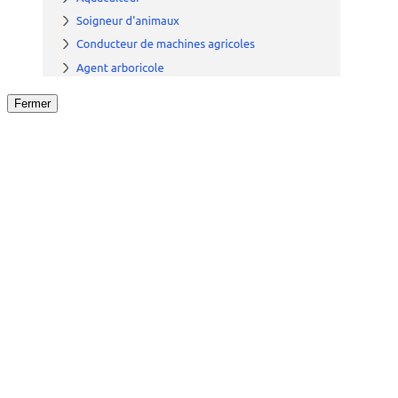
Fermer
Fermer
le détail de l'offre
/
Offre
sur
Offre précéden