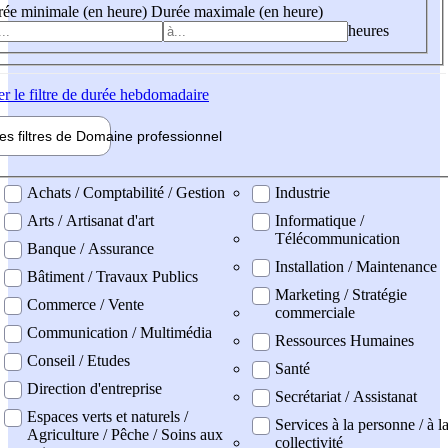
ée minimale (en heure)
Durée maximale (en heure)
heures
er
le filtre de durée hebdomadaire
les filtres de
Domaine pro
fessionnel
ne professionel
Achats / Comptabilité / Gestion
Industrie
Arts / Artisanat d'art
Informatique /
Télécommunication
Banque / Assurance
Installation / Maintenance
Bâtiment / Travaux Publics
Marketing / Stratégie
Commerce / Vente
commerciale
Communication / Multimédia
Ressources Humaines
Conseil / Etudes
Santé
Direction d'entreprise
Secrétariat / Assistanat
Espaces verts et naturels /
Services à la personne / à l
Agriculture / Pêche / Soins aux
collectivité