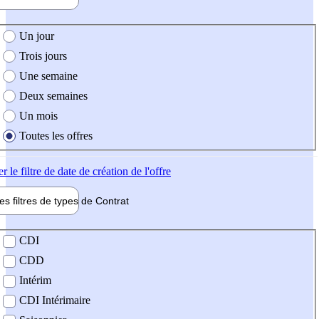
e création de l'offre
Un jour
Trois jours
Une semaine
Deux semaines
Un mois
Toutes les offres
er
le filtre de date de création de l'offre
les filtres de types de
Contrat
de contrat
CDI
CDD
Intérim
CDI Intérimaire