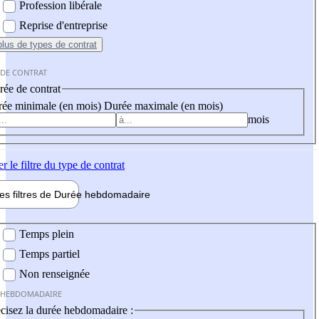
Profession libérale
Reprise d'entreprise
plus
de types de contrat
 DE CONTRAT
ée de contrat
ée minimale (en mois)
Durée maximale (en mois)
mois
er
le filtre du type de contrat
les filtres de
Durée hebdo
madaire
 hebdomadaire
Temps plein
Temps partiel
Non renseignée
 HEBDOMADAIRE
cisez la durée hebdomadaire :