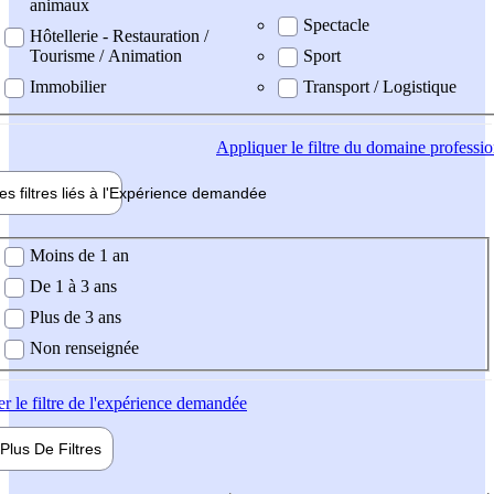
animaux
Spectacle
Hôtellerie - Restauration /
Tourisme / Animation
Sport
Immobilier
Transport / Logistique
Appliquer
le filtre du domaine professi
es filtres liés à l'
Expérience
demandée
ience demandée
Moins de 1 an
De 1 à 3 ans
Plus de 3 ans
Non renseignée
er
le filtre de l'expérience demandée
Plus De
Filtres