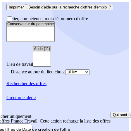
Imprimer
Besoin d'aide sur la recherche d'offres d'emploi ?
Métier, compétence, mot-clé, numéro d'offre
Lieu de travail
Distance autour du lieu choisi
Rechercher
des offres
Créer une alerte
Qui sont n
icher uniquement
 offres France Travail
Cette action recharge la liste des offres
les filtres de
Date de création
de l'offre