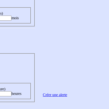
s)
mois
ure)
heures
Créer une alerte