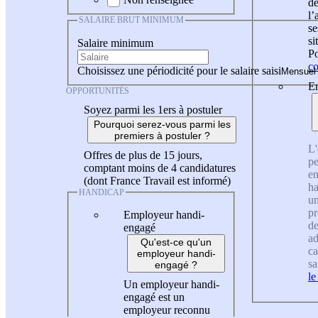
de
l
SALAIRE BRUT MINIMUM
se
si
Salaire minimum
Po
co
Choisissez une périodicité pour le salaire saisi
En
OPPORTUNITÉS
Soyez parmi les 1ers à postuler
Pourquoi serez-vous parmi les
premiers à postuler ?
L'
Offres de plus de 15 jours,
pe
comptant moins de 4 candidatures
en
(dont France Travail est informé)
ha
HANDICAP
un
pr
Employeur handi-
de
engagé
ad
Qu'est-ce qu'un
ca
employeur handi-
sa
engagé ?
le
Un employeur handi-
engagé est un
employeur reconnu