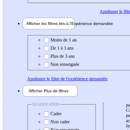
Appliquer
le fil
Afficher les filtres liés à l'
Expérience
demandée
Expérience demandée
Moins de 1 an
De 1 à 3 ans
Plus de 3 ans
Non renseignée
Appliquer
le filtre de l'expérience demandée
Afficher
Plus de
filtres
QUALIFICATION
pa
Ca
Cadre
pa
ac
Non cadre
fa
Non renseignée