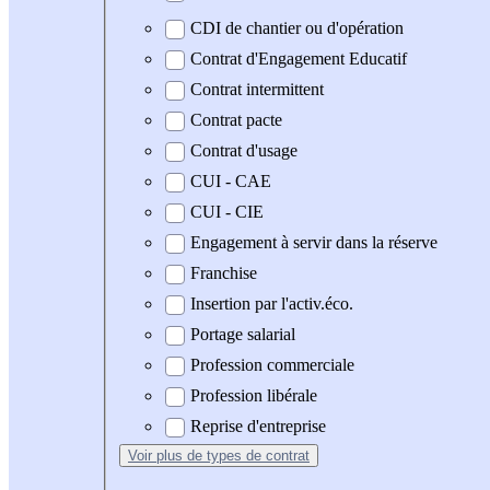
CDI de chantier ou d'opération
Contrat d'Engagement Educatif
Contrat intermittent
Contrat pacte
Contrat d'usage
CUI - CAE
CUI - CIE
Engagement à servir dans la réserve
Franchise
Insertion par l'activ.éco.
Portage salarial
Profession commerciale
Profession libérale
Reprise d'entreprise
Voir plus
de types de contrat