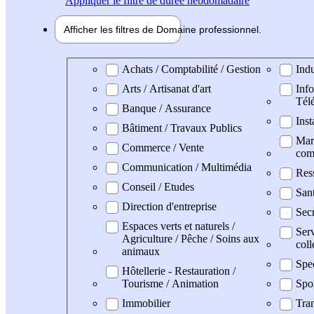
Appliquer
le filtre de durée hebdomadaire
Afficher les filtres de
Domaine pro
fessionnel
Domaine professionel
Achats / Comptabilité / Gestion
Indu
Arts / Artisanat d'art
Info
Tél
Banque / Assurance
Inst
Bâtiment / Travaux Publics
Mark
Commerce / Vente
com
Communication / Multimédia
Res
Conseil / Etudes
San
Direction d'entreprise
Secr
Espaces verts et naturels /
Serv
Agriculture / Pêche / Soins aux
coll
animaux
Spe
Hôtellerie - Restauration /
Tourisme / Animation
Spo
Immobilier
Tran