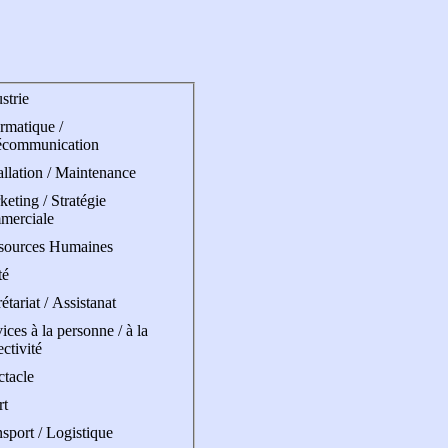
strie
rmatique /
écommunication
allation / Maintenance
eting / Stratégie
merciale
sources Humaines
té
étariat / Assistanat
ices à la personne / à la
ectivité
ctacle
rt
sport / Logistique