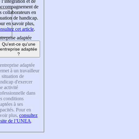
 l’intégration et de
’accompagnement de
s collaborateurs en
tuation de handicap.
ur en savoir plus,
nsultez cet article
.
treprise adaptée
Qu'est-ce qu'une
entreprise adaptée
?
entreprise adaptée
rmet à un travailleur
 situation de
ndicap d'exercer
e activité
ofessionnelle dans
s conditions
aptées à ses
pacités. Pour en
voir plus,
consultez
 site de l’UNEA
.