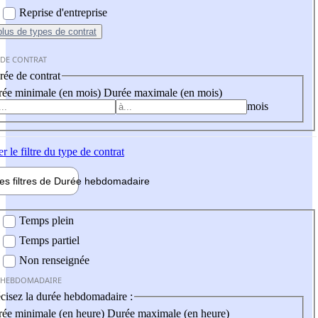
Reprise d'entreprise
plus
de types de contrat
 DE CONTRAT
ée de contrat
ée minimale (en mois)
Durée maximale (en mois)
mois
er
le filtre du type de contrat
les filtres de
Durée hebdo
madaire
 hebdomadaire
Temps plein
Temps partiel
Non renseignée
 HEBDOMADAIRE
cisez la durée hebdomadaire :
ée minimale (en heure)
Durée maximale (en heure)