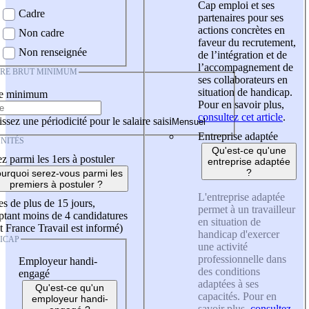
Cap emploi et ses
Cadre
partenaires pour ses
actions concrètes en
Non cadre
faveur du recrutement,
Non renseignée
de l’intégration et de
l’accompagnement de
IRE BRUT MINIMUM
ses collaborateurs en
situation de handicap.
re minimum
Pour en savoir plus,
consultez cet article
.
ssez une périodicité pour le salaire saisi
Entreprise adaptée
NITÉS
Qu'est-ce qu'une
z parmi les 1ers à postuler
entreprise adaptée
?
urquoi serez-vous parmi les
premiers à postuler ?
L'entreprise adaptée
es de plus de 15 jours,
permet à un travailleur
tant moins de 4 candidatures
en situation de
t France Travail est informé)
handicap d'exercer
ICAP
une activité
professionnelle dans
Employeur handi-
des conditions
engagé
adaptées à ses
Qu'est-ce qu'un
capacités. Pour en
employeur handi-
savoir plus,
consultez