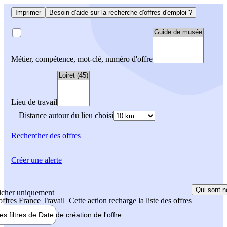
Imprimer
Besoin d'aide sur la recherche d'offres d'emploi ?
Métier, compétence, mot-clé, numéro d'offre
Lieu de travail
Distance autour du lieu choisi
Rechercher
des offres
Créer une alerte
Qui sont n
icher uniquement
 offres France Travail
Cette action recharge la liste des offres
les filtres de
Date de création
de l'offre