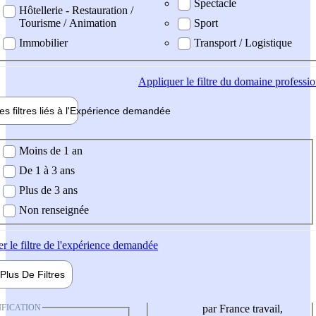
Spectacle
Hôtellerie - Restauration /
Tourisme / Animation
Sport
Immobilier
Transport / Logistique
Appliquer
le filtre du domaine professi
es filtres liés à l'
Expérience
demandée
ience demandée
Moins de 1 an
De 1 à 3 ans
Plus de 3 ans
Non renseignée
er
le filtre de l'expérience demandée
Plus De
Filtres
IFICATION
par France travail,