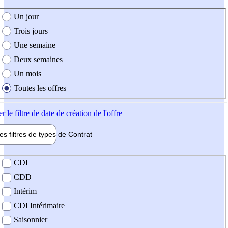
e création de l'offre
Un jour
Trois jours
Une semaine
Deux semaines
Un mois
Toutes les offres
er
le filtre de date de création de l'offre
les filtres de types de
Contrat
de contrat
CDI
CDD
Intérim
CDI Intérimaire
Saisonnier