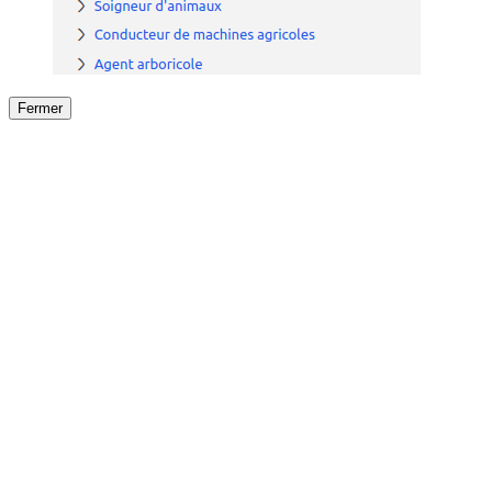
Fermer
Fermer
le détail de l'offre
/
Offre
sur
Offre précéden