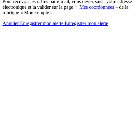
Pour recevoir les offres par e-mail, vous devez saisir votre adresse
électronique et la valider sur la page «
Mes coordonnées
» de la
rubrique « Mon compte »
Annuler
Enregistrer mon alerte
Enregistrer
mon alerte