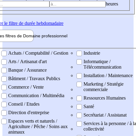
heures
er
le filtre de durée hebdomadaire
les filtres de
Domaine pro
fessionnel
ne professionel
Achats / Comptabilité / Gestion
Industrie
Arts / Artisanat d'art
Informatique /
Télécommunication
Banque / Assurance
Installation / Maintenance
Bâtiment / Travaux Publics
Marketing / Stratégie
Commerce / Vente
commerciale
Communication / Multimédia
Ressources Humaines
Conseil / Etudes
Santé
Direction d'entreprise
Secrétariat / Assistanat
Espaces verts et naturels /
Services à la personne / à l
Agriculture / Pêche / Soins aux
collectivité
animaux