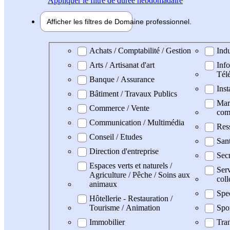
Appliquer
le filtre de durée hebdomadaire
Afficher les filtres de
Domaine pro
fessionnel
Domaine professionel
Achats / Comptabilité / Gestion
Indu
Arts / Artisanat d'art
Info
Tél
Banque / Assurance
Inst
Bâtiment / Travaux Publics
Mark
Commerce / Vente
com
Communication / Multimédia
Res
Conseil / Etudes
San
Direction d'entreprise
Secr
Espaces verts et naturels /
Serv
Agriculture / Pêche / Soins aux
coll
animaux
Spe
Hôtellerie - Restauration /
Tourisme / Animation
Spo
Immobilier
Tran