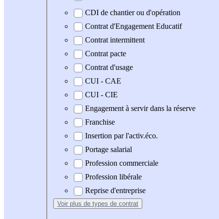
CDI de chantier ou d'opération
Contrat d'Engagement Educatif
Contrat intermittent
Contrat pacte
Contrat d'usage
CUI - CAE
CUI - CIE
Engagement à servir dans la réserve
Franchise
Insertion par l'activ.éco.
Portage salarial
Profession commerciale
Profession libérale
Reprise d'entreprise
Voir plus
de types de contrat