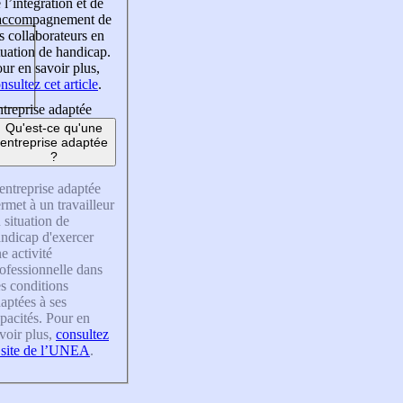
 l’intégration et de
’accompagnement de
s collaborateurs en
tuation de handicap.
ur en savoir plus,
nsultez cet article
.
treprise adaptée
Qu'est-ce qu'une
entreprise adaptée
?
entreprise adaptée
rmet à un travailleur
 situation de
ndicap d'exercer
e activité
ofessionnelle dans
s conditions
aptées à ses
pacités. Pour en
voir plus,
consultez
 site de l’UNEA
.