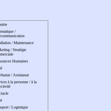
strie
rmatique /
écommunication
allation / Maintenance
eting / Stratégie
merciale
sources Humaines
té
étariat / Assistanat
ices à la personne / à la
ectivité
ctacle
rt
sport / Logistique