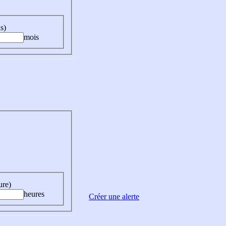
s)
mois
ure)
heures
Créer une alerte