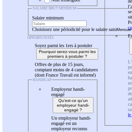
de
l
SALAIRE BRUT MINIMUM
se
si
Salaire minimum
Po
co
Choisissez une périodicité pour le salaire saisi
En
OPPORTUNITÉS
Soyez parmi les 1ers à postuler
Pourquoi serez-vous parmi les
premiers à postuler ?
L'
Offres de plus de 15 jours,
pe
comptant moins de 4 candidatures
en
(dont France Travail est informé)
ha
HANDICAP
un
pr
Employeur handi-
de
engagé
ad
Qu'est-ce qu'un
ca
employeur handi-
sa
engagé ?
le
Un employeur handi-
engagé est un
employeur reconnu