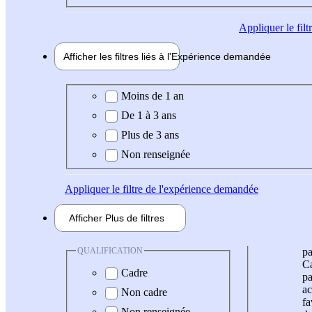
Appliquer
le fil
Afficher les filtres liés à l'
Expérience
demandée
Expérience demandée
Moins de 1 an
De 1 à 3 ans
Plus de 3 ans
Non renseignée
Appliquer
le filtre de l'expérience demandée
Afficher
Plus de
filtres
QUALIFICATION
pa
Ca
Cadre
pa
ac
Non cadre
fa
Non renseignée