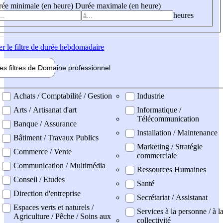
ée minimale (en heure)
Durée maximale (en heure)
heures
er
le filtre de durée hebdomadaire
les filtres de
Domaine pro
fessionnel
ne professionel
Achats / Comptabilité / Gestion
Industrie
Arts / Artisanat d'art
Informatique /
Télécommunication
Banque / Assurance
Installation / Maintenance
Bâtiment / Travaux Publics
Marketing / Stratégie
Commerce / Vente
commerciale
Communication / Multimédia
Ressources Humaines
Conseil / Etudes
Santé
Direction d'entreprise
Secrétariat / Assistanat
Espaces verts et naturels /
Services à la personne / à l
Agriculture / Pêche / Soins aux
collectivité