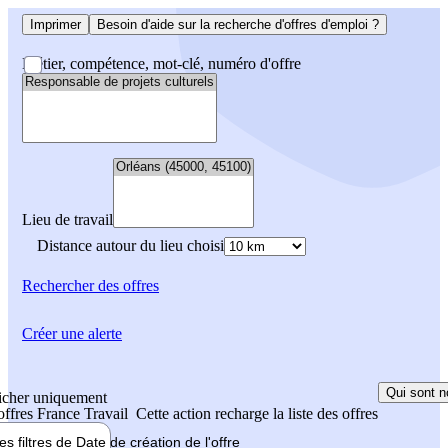
Imprimer
Besoin d'aide sur la recherche d'offres d'emploi ?
Métier, compétence, mot-clé, numéro d'offre
Lieu de travail
Distance autour du lieu choisi
Rechercher
des offres
Créer une alerte
Qui sont n
icher uniquement
 offres France Travail
Cette action recharge la liste des offres
les filtres de
Date de création
de l'offre