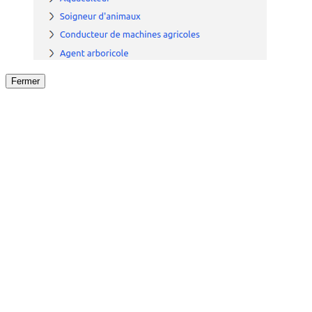
Fermer
Fermer
le détail de l'offre
/
Offre
sur
Offre précéden