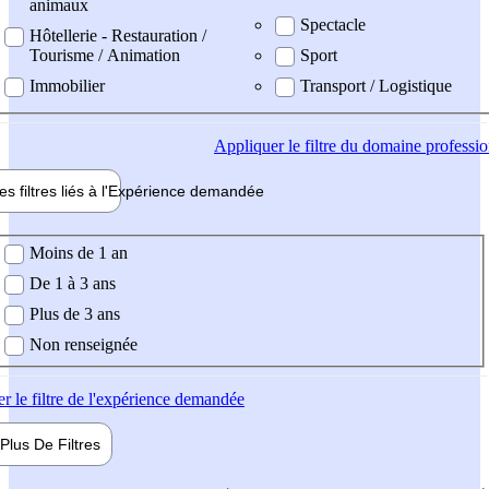
animaux
Spectacle
Hôtellerie - Restauration /
Tourisme / Animation
Sport
Immobilier
Transport / Logistique
Appliquer
le filtre du domaine professi
es filtres liés à l'
Expérience
demandée
ience demandée
Moins de 1 an
De 1 à 3 ans
Plus de 3 ans
Non renseignée
er
le filtre de l'expérience demandée
Plus De
Filtres