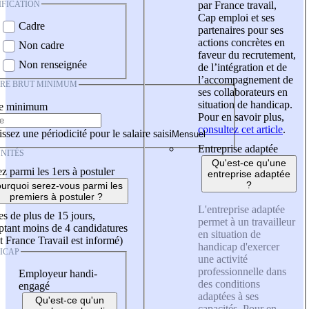
IFICATION
par France travail,
Cap emploi et ses
Cadre
partenaires pour ses
actions concrètes en
Non cadre
faveur du recrutement,
Non renseignée
de l’intégration et de
l’accompagnement de
IRE BRUT MINIMUM
ses collaborateurs en
situation de handicap.
re minimum
Pour en savoir plus,
consultez cet article
.
ssez une périodicité pour le salaire saisi
Entreprise adaptée
NITÉS
Qu'est-ce qu'une
z parmi les 1ers à postuler
entreprise adaptée
?
urquoi serez-vous parmi les
premiers à postuler ?
L'entreprise adaptée
es de plus de 15 jours,
permet à un travailleur
tant moins de 4 candidatures
en situation de
t France Travail est informé)
handicap d'exercer
ICAP
une activité
professionnelle dans
Employeur handi-
des conditions
engagé
adaptées à ses
Qu'est-ce qu'un
capacités. Pour en