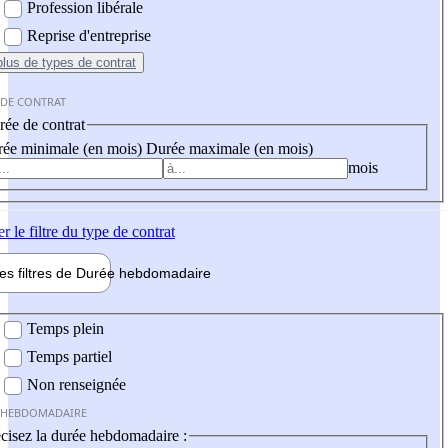
Profession libérale
Reprise d'entreprise
plus
de types de contrat
 DE CONTRAT
ée de contrat
ée minimale (en mois)
Durée maximale (en mois)
mois
er
le filtre du type de contrat
les filtres de
Durée hebdo
madaire
 hebdomadaire
Temps plein
Temps partiel
Non renseignée
 HEBDOMADAIRE
cisez la durée hebdomadaire :