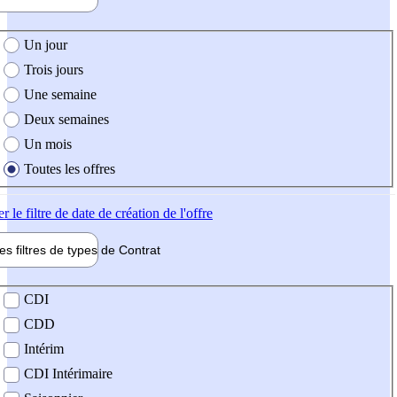
e création de l'offre
Un jour
Trois jours
Une semaine
Deux semaines
Un mois
Toutes les offres
er
le filtre de date de création de l'offre
les filtres de types de
Contrat
de contrat
CDI
CDD
Intérim
CDI Intérimaire