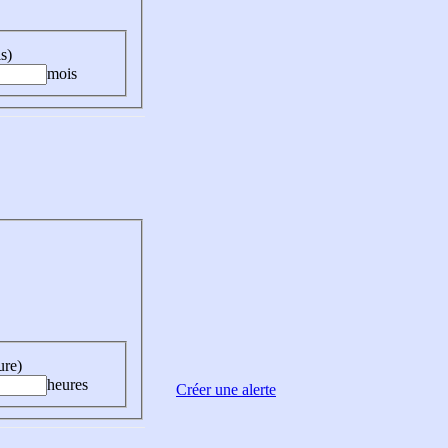
s)
mois
ure)
heures
Créer une alerte