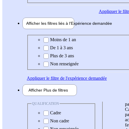
Appliquer
le fil
Afficher les filtres liés à l'
Expérience
demandée
Expérience demandée
Moins de 1 an
De 1 à 3 ans
Plus de 3 ans
Non renseignée
Appliquer
le filtre de l'expérience demandée
Afficher
Plus de
filtres
QUALIFICATION
pa
Ca
Cadre
pa
ac
Non cadre
fa
Non renseignée