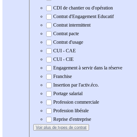
CDI de chantier ou d'opération
Contrat d'Engagement Educatif
Contrat intermittent
Contrat pacte
Contrat d'usage
CUI - CAE
CUI - CIE
Engagement à servir dans la réserve
Franchise
Insertion par l'activ.éco.
Portage salarial
Profession commerciale
Profession libérale
Reprise d'entreprise
Voir plus
de types de contrat