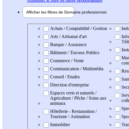
Appliquer
le filtre de durée hebdomadaire
Afficher les filtres de
Domaine pro
fessionnel
Domaine professionel
Achats / Comptabilité / Gestion
Indu
Arts / Artisanat d'art
Info
Tél
Banque / Assurance
Inst
Bâtiment / Travaux Publics
Mark
Commerce / Vente
com
Communication / Multimédia
Res
Conseil / Etudes
San
Direction d'entreprise
Secr
Espaces verts et naturels /
Serv
Agriculture / Pêche / Soins aux
coll
animaux
Spe
Hôtellerie - Restauration /
Tourisme / Animation
Spo
Immobilier
Tran