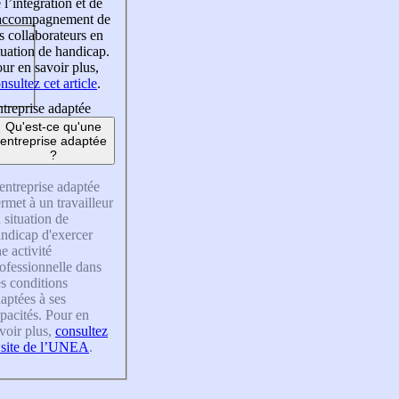
 l’intégration et de
’accompagnement de
s collaborateurs en
tuation de handicap.
ur en savoir plus,
nsultez cet article
.
treprise adaptée
Qu'est-ce qu'une
entreprise adaptée
?
entreprise adaptée
rmet à un travailleur
 situation de
ndicap d'exercer
e activité
ofessionnelle dans
s conditions
aptées à ses
pacités. Pour en
voir plus,
consultez
 site de l’UNEA
.