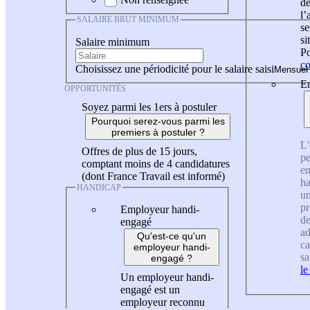
de
l
SALAIRE BRUT MINIMUM
se
si
Salaire minimum
Po
co
Choisissez une périodicité pour le salaire saisi
En
OPPORTUNITÉS
Soyez parmi les 1ers à postuler
Pourquoi serez-vous parmi les
premiers à postuler ?
L'
Offres de plus de 15 jours,
pe
comptant moins de 4 candidatures
en
(dont France Travail est informé)
ha
HANDICAP
un
pr
Employeur handi-
de
engagé
ad
Qu'est-ce qu'un
ca
employeur handi-
sa
engagé ?
le
Un employeur handi-
engagé est un
employeur reconnu