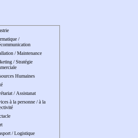
strie
rmatique /
écommunication
allation / Maintenance
eting / Stratégie
merciale
sources Humaines
té
étariat / Assistanat
ices à la personne / à la
ectivité
ctacle
rt
sport / Logistique