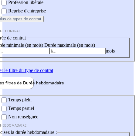
Profession libérale
Reprise d'entreprise
plus
de types de contrat
 DE CONTRAT
ée de contrat
ée minimale (en mois)
Durée maximale (en mois)
mois
er
le filtre du type de contrat
les filtres de
Durée hebdo
madaire
 hebdomadaire
Temps plein
Temps partiel
Non renseignée
 HEBDOMADAIRE
cisez la durée hebdomadaire :