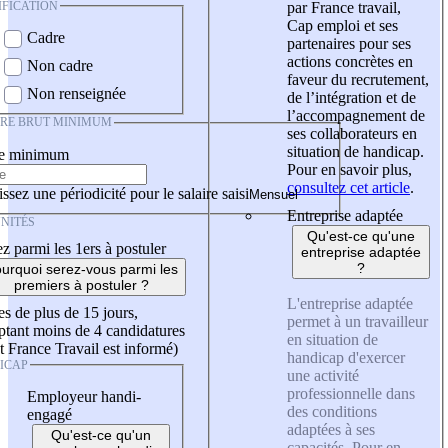
IFICATION
par France travail,
Cap emploi et ses
Cadre
partenaires pour ses
actions concrètes en
Non cadre
faveur du recrutement,
Non renseignée
de l’intégration et de
l’accompagnement de
IRE BRUT MINIMUM
ses collaborateurs en
situation de handicap.
re minimum
Pour en savoir plus,
consultez cet article
.
ssez une périodicité pour le salaire saisi
Entreprise adaptée
NITÉS
Qu'est-ce qu'une
z parmi les 1ers à postuler
entreprise adaptée
?
urquoi serez-vous parmi les
premiers à postuler ?
L'entreprise adaptée
es de plus de 15 jours,
permet à un travailleur
tant moins de 4 candidatures
en situation de
t France Travail est informé)
handicap d'exercer
ICAP
une activité
professionnelle dans
Employeur handi-
des conditions
engagé
adaptées à ses
Qu'est-ce qu'un
capacités. Pour en