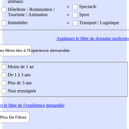
animaux
Spectacle
Hôtellerie - Restauration /
Tourisme / Animation
Sport
Immobilier
Transport / Logistique
Appliquer
le filtre du domaine professi
es filtres liés à l'
Expérience
demandée
ience demandée
Moins de 1 an
De 1 à 3 ans
Plus de 3 ans
Non renseignée
er
le filtre de l'expérience demandée
Plus De
Filtres