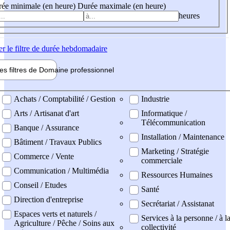
ée minimale (en heure)
Durée maximale (en heure)
heures
er
le filtre de durée hebdomadaire
les filtres de
Domaine pro
fessionnel
ne professionel
Achats / Comptabilité / Gestion
Industrie
Arts / Artisanat d'art
Informatique /
Télécommunication
Banque / Assurance
Installation / Maintenance
Bâtiment / Travaux Publics
Marketing / Stratégie
Commerce / Vente
commerciale
Communication / Multimédia
Ressources Humaines
Conseil / Etudes
Santé
Direction d'entreprise
Secrétariat / Assistanat
Espaces verts et naturels /
Services à la personne / à l
Agriculture / Pêche / Soins aux
collectivité