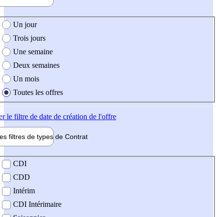
e création de l'offre
Un jour
Trois jours
Une semaine
Deux semaines
Un mois
Toutes les offres
er
le filtre de date de création de l'offre
les filtres de types de
Contrat
de contrat
CDI
CDD
Intérim
CDI Intérimaire