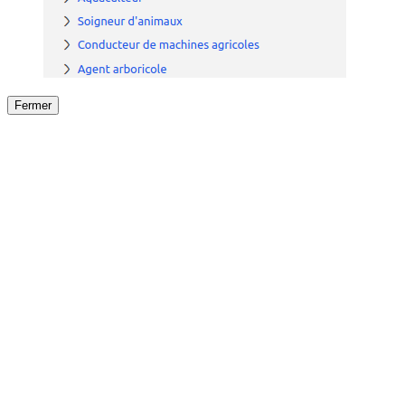
Fermer
Fermer
le détail de l'offre
/
Offre
sur
Offre précéden