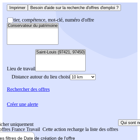
Imprimer
Besoin d'aide sur la recherche d'offres d'emploi ?
Métier, compétence, mot-clé, numéro d'offre
Lieu de travail
Distance autour du lieu choisi
Rechercher
des offres
Créer une alerte
Qui sont n
icher uniquement
 offres France Travail
Cette action recharge la liste des offres
les filtres de
Date de création
de l'offre