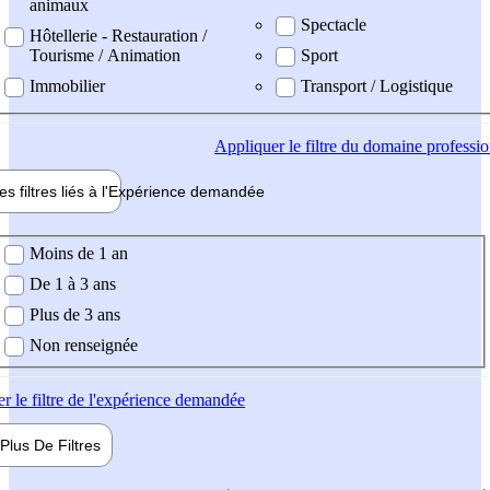
animaux
Spectacle
Hôtellerie - Restauration /
Tourisme / Animation
Sport
Immobilier
Transport / Logistique
Appliquer
le filtre du domaine professi
es filtres liés à l'
Expérience
demandée
ience demandée
Moins de 1 an
De 1 à 3 ans
Plus de 3 ans
Non renseignée
er
le filtre de l'expérience demandée
Plus De
Filtres