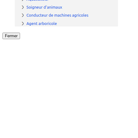
Fermer
Fermer
le détail de l'offre
/
Offre
sur
Offre précéden