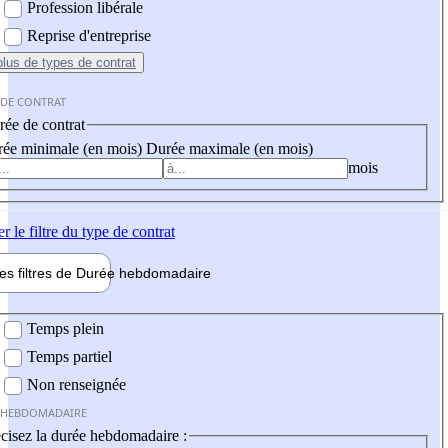
Profession libérale
Reprise d'entreprise
plus
de types de contrat
 DE CONTRAT
ée de contrat
ée minimale (en mois)
Durée maximale (en mois)
mois
er
le filtre du type de contrat
les filtres de
Durée hebdo
madaire
 hebdomadaire
Temps plein
Temps partiel
Non renseignée
 HEBDOMADAIRE
cisez la durée hebdomadaire :