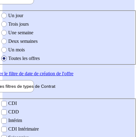
e création de l'offre
Un jour
Trois jours
Une semaine
Deux semaines
Un mois
Toutes les offres
er
le filtre de date de création de l'offre
les filtres de types de
Contrat
de contrat
CDI
CDD
Intérim
CDI Intérimaire