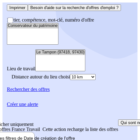
Imprimer
Besoin d'aide sur la recherche d'offres d'emploi ?
Métier, compétence, mot-clé, numéro d'offre
Lieu de travail
Distance autour du lieu choisi
Rechercher
des offres
Créer une alerte
Qui sont n
icher uniquement
 offres France Travail
Cette action recharge la liste des offres
les filtres de
Date de création
de l'offre