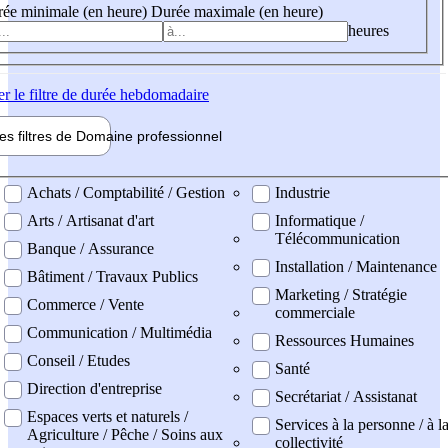
ée minimale (en heure)
Durée maximale (en heure)
heures
er
le filtre de durée hebdomadaire
les filtres de
Domaine pro
fessionnel
ne professionel
Achats / Comptabilité / Gestion
Industrie
Arts / Artisanat d'art
Informatique /
Télécommunication
Banque / Assurance
Installation / Maintenance
Bâtiment / Travaux Publics
Marketing / Stratégie
Commerce / Vente
commerciale
Communication / Multimédia
Ressources Humaines
Conseil / Etudes
Santé
Direction d'entreprise
Secrétariat / Assistanat
Espaces verts et naturels /
Services à la personne / à l
Agriculture / Pêche / Soins aux
collectivité