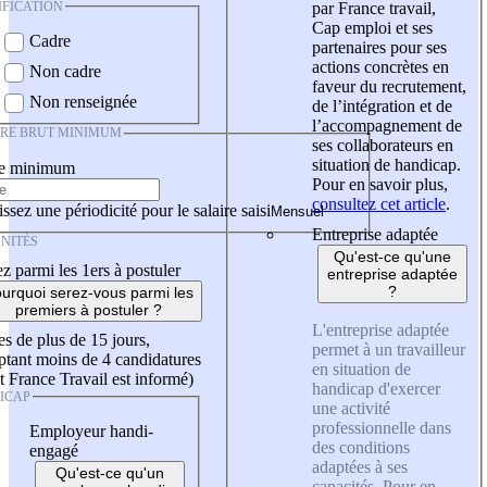
IFICATION
par France travail,
Cap emploi et ses
Cadre
partenaires pour ses
actions concrètes en
Non cadre
faveur du recrutement,
Non renseignée
de l’intégration et de
l’accompagnement de
IRE BRUT MINIMUM
ses collaborateurs en
situation de handicap.
re minimum
Pour en savoir plus,
consultez cet article
.
ssez une périodicité pour le salaire saisi
Entreprise adaptée
NITÉS
Qu'est-ce qu'une
z parmi les 1ers à postuler
entreprise adaptée
?
urquoi serez-vous parmi les
premiers à postuler ?
L'entreprise adaptée
es de plus de 15 jours,
permet à un travailleur
tant moins de 4 candidatures
en situation de
t France Travail est informé)
handicap d'exercer
ICAP
une activité
professionnelle dans
Employeur handi-
des conditions
engagé
adaptées à ses
Qu'est-ce qu'un
capacités. Pour en