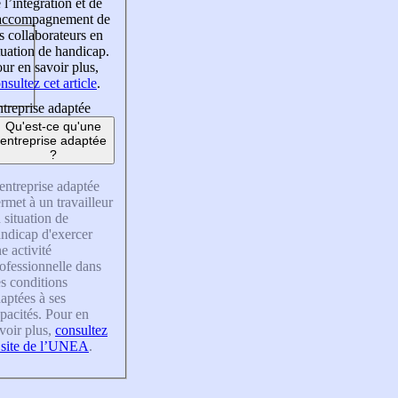
 l’intégration et de
’accompagnement de
s collaborateurs en
tuation de handicap.
ur en savoir plus,
nsultez cet article
.
treprise adaptée
Qu'est-ce qu'une
entreprise adaptée
?
entreprise adaptée
rmet à un travailleur
 situation de
ndicap d'exercer
e activité
ofessionnelle dans
s conditions
aptées à ses
pacités. Pour en
voir plus,
consultez
 site de l’UNEA
.