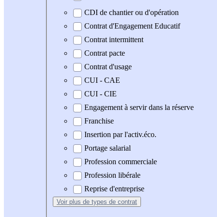
CDI de chantier ou d'opération
Contrat d'Engagement Educatif
Contrat intermittent
Contrat pacte
Contrat d'usage
CUI - CAE
CUI - CIE
Engagement à servir dans la réserve
Franchise
Insertion par l'activ.éco.
Portage salarial
Profession commerciale
Profession libérale
Reprise d'entreprise
Voir plus
de types de contrat