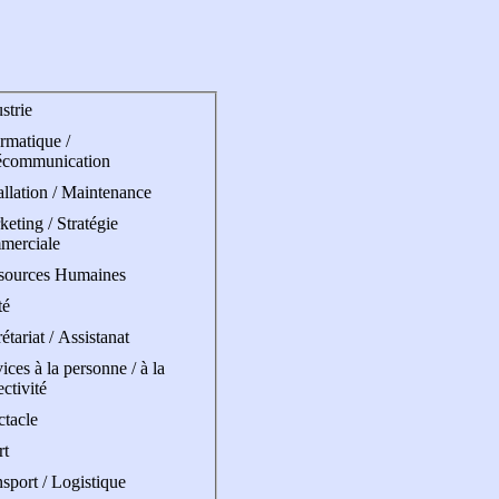
strie
rmatique /
écommunication
allation / Maintenance
eting / Stratégie
merciale
sources Humaines
té
étariat / Assistanat
ices à la personne / à la
ectivité
ctacle
rt
sport / Logistique