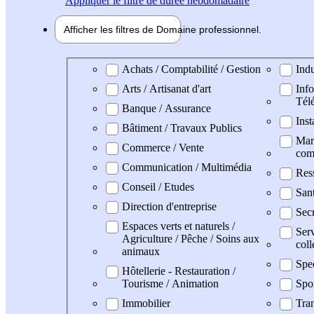
Appliquer
le filtre de durée hebdomadaire
Afficher les filtres de
Domaine pro
fessionnel
Domaine professionel
Achats / Comptabilité / Gestion
Indu
Arts / Artisanat d'art
Info
Tél
Banque / Assurance
Inst
Bâtiment / Travaux Publics
Mark
Commerce / Vente
com
Communication / Multimédia
Res
Conseil / Etudes
San
Direction d'entreprise
Secr
Espaces verts et naturels /
Serv
Agriculture / Pêche / Soins aux
coll
animaux
Spe
Hôtellerie - Restauration /
Tourisme / Animation
Spo
Immobilier
Tran