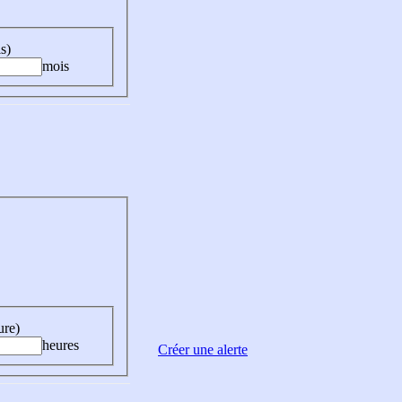
s)
mois
ure)
heures
Créer une alerte