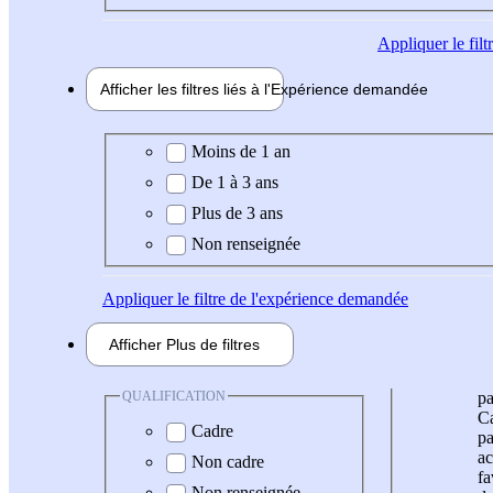
Appliquer
le fil
Afficher les filtres liés à l'
Expérience
demandée
Expérience demandée
Moins de 1 an
De 1 à 3 ans
Plus de 3 ans
Non renseignée
Appliquer
le filtre de l'expérience demandée
Afficher
Plus de
filtres
QUALIFICATION
pa
Ca
Cadre
pa
ac
Non cadre
fa
Non renseignée