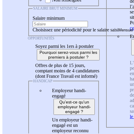
de
l
SALAIRE BRUT MINIMUM
se
si
Salaire minimum
Po
co
Choisissez une périodicité pour le salaire saisi
En
OPPORTUNITÉS
Soyez parmi les 1ers à postuler
Pourquoi serez-vous parmi les
premiers à postuler ?
L'
Offres de plus de 15 jours,
pe
comptant moins de 4 candidatures
en
(dont France Travail est informé)
ha
HANDICAP
un
pr
Employeur handi-
de
engagé
ad
Qu'est-ce qu'un
ca
employeur handi-
sa
engagé ?
le
Un employeur handi-
engagé est un
employeur reconnu