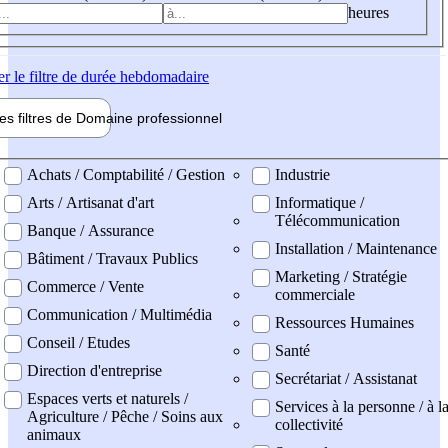
heures
er
le filtre de durée hebdomadaire
les filtres de
Domaine pro
fessionnel
ne professionel
Achats / Comptabilité / Gestion
Industrie
Arts / Artisanat d'art
Informatique /
Télécommunication
Banque / Assurance
Installation / Maintenance
Bâtiment / Travaux Publics
Marketing / Stratégie
Commerce / Vente
commerciale
Communication / Multimédia
Ressources Humaines
Conseil / Etudes
Santé
Direction d'entreprise
Secrétariat / Assistanat
Espaces verts et naturels /
Services à la personne / à l
Agriculture / Pêche / Soins aux
collectivité
animaux