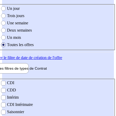
e création de l'offre
Un jour
Trois jours
Une semaine
Deux semaines
Un mois
Toutes les offres
er
le filtre de date de création de l'offre
les filtres de types de
Contrat
de contrat
CDI
CDD
Intérim
CDI Intérimaire
Saisonnier