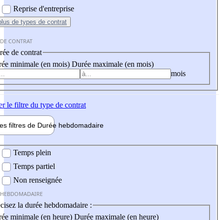
Reprise d'entreprise
plus
de types de contrat
 DE CONTRAT
ée de contrat
ée minimale (en mois)
Durée maximale (en mois)
mois
er
le filtre du type de contrat
les filtres de
Durée hebdo
madaire
 hebdomadaire
Temps plein
Temps partiel
Non renseignée
 HEBDOMADAIRE
cisez la durée hebdomadaire :
ée minimale (en heure)
Durée maximale (en heure)