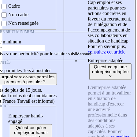
Cap emploi et ses
Cadre
partenaires pour ses
actions concrètes en
Non cadre
faveur du recrutement,
Non renseignée
de l’intégration et de
l’accompagnement de
IRE BRUT MINIMUM
ses collaborateurs en
situation de handicap.
re minimum
Pour en savoir plus,
consultez cet article
.
ssez une périodicité pour le salaire saisi
Entreprise adaptée
NITÉS
Qu'est-ce qu'une
z parmi les 1ers à postuler
entreprise adaptée
?
urquoi serez-vous parmi les
premiers à postuler ?
L'entreprise adaptée
es de plus de 15 jours,
permet à un travailleur
tant moins de 4 candidatures
en situation de
t France Travail est informé)
handicap d'exercer
ICAP
une activité
professionnelle dans
Employeur handi-
des conditions
engagé
adaptées à ses
Qu'est-ce qu'un
capacités. Pour en
employeur handi-
savoir plus,
consultez