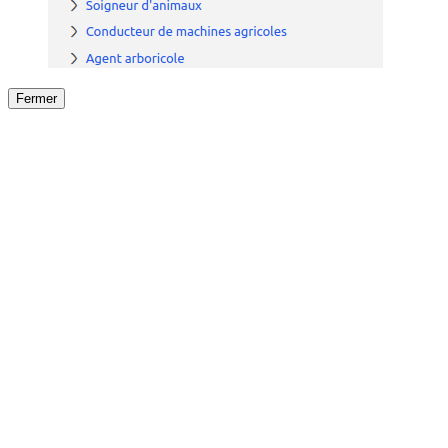
Fermer
Fermer
le détail de l'offre
/
Offre
sur
Offre précéden