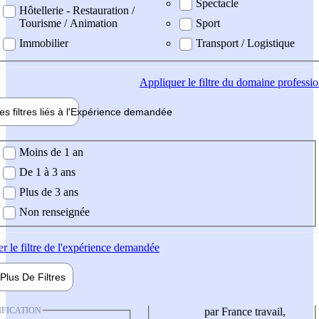
Spectacle
Hôtellerie - Restauration /
Tourisme / Animation
Sport
Immobilier
Transport / Logistique
Appliquer
le filtre du domaine professi
es filtres liés à l'
Expérience
demandée
ience demandée
Moins de 1 an
De 1 à 3 ans
Plus de 3 ans
Non renseignée
er
le filtre de l'expérience demandée
Plus De
Filtres
IFICATION
par France travail,