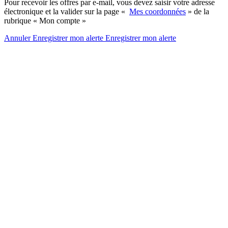
Pour recevoir les offres par e-mail, vous devez saisir votre adresse
électronique et la valider sur la page «
Mes coordonnées
» de la
rubrique « Mon compte »
Annuler
Enregistrer mon alerte
Enregistrer
mon alerte