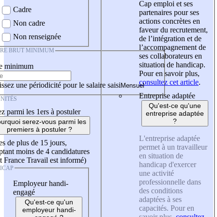
Cap emploi et ses
Cadre
partenaires pour ses
actions concrètes en
Non cadre
faveur du recrutement,
Non renseignée
de l’intégration et de
l’accompagnement de
IRE BRUT MINIMUM
ses collaborateurs en
situation de handicap.
re minimum
Pour en savoir plus,
consultez cet article
.
ssez une périodicité pour le salaire saisi
Entreprise adaptée
NITÉS
Qu'est-ce qu'une
z parmi les 1ers à postuler
entreprise adaptée
?
urquoi serez-vous parmi les
premiers à postuler ?
L'entreprise adaptée
es de plus de 15 jours,
permet à un travailleur
tant moins de 4 candidatures
en situation de
t France Travail est informé)
handicap d'exercer
ICAP
une activité
professionnelle dans
Employeur handi-
des conditions
engagé
adaptées à ses
Qu'est-ce qu'un
capacités. Pour en
employeur handi-
savoir plus,
consultez