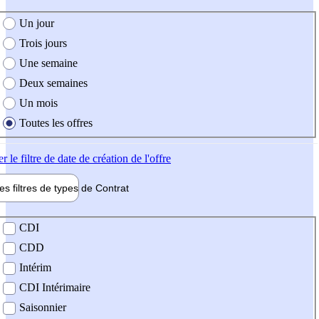
e création de l'offre
Un jour
Trois jours
Une semaine
Deux semaines
Un mois
Toutes les offres
er
le filtre de date de création de l'offre
les filtres de types de
Contrat
de contrat
CDI
CDD
Intérim
CDI Intérimaire
Saisonnier