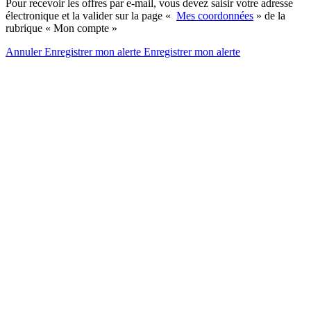
Pour recevoir les offres par e-mail, vous devez saisir votre adresse
électronique et la valider sur la page «
Mes coordonnées
» de la
rubrique « Mon compte »
Annuler
Enregistrer mon alerte
Enregistrer
mon alerte