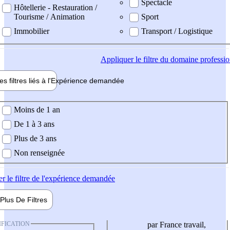
Spectacle
Hôtellerie - Restauration /
Tourisme / Animation
Sport
Immobilier
Transport / Logistique
Appliquer
le filtre du domaine professi
es filtres liés à l'
Expérience
demandée
ience demandée
Moins de 1 an
De 1 à 3 ans
Plus de 3 ans
Non renseignée
er
le filtre de l'expérience demandée
Plus De
Filtres
IFICATION
par France travail,