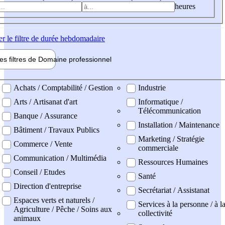
heures
er
le filtre de durée hebdomadaire
les filtres de
Domaine pro
fessionnel
ne professionel
Achats / Comptabilité / Gestion
Industrie
Arts / Artisanat d'art
Informatique /
Télécommunication
Banque / Assurance
Installation / Maintenance
Bâtiment / Travaux Publics
Marketing / Stratégie
Commerce / Vente
commerciale
Communication / Multimédia
Ressources Humaines
Conseil / Etudes
Santé
Direction d'entreprise
Secrétariat / Assistanat
Espaces verts et naturels /
Services à la personne / à l
Agriculture / Pêche / Soins aux
collectivité
animaux