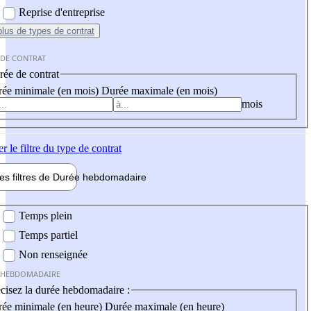
Reprise d'entreprise
plus
de types de contrat
 DE CONTRAT
ée de contrat
ée minimale (en mois)
Durée maximale (en mois)
mois
er
le filtre du type de contrat
les filtres de
Durée hebdo
madaire
 hebdomadaire
Temps plein
Temps partiel
Non renseignée
 HEBDOMADAIRE
cisez la durée hebdomadaire :
ée minimale (en heure)
Durée maximale (en heure)