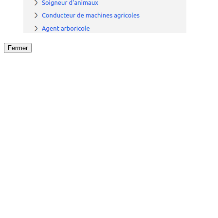
Fermer
Fermer
le détail de l'offre
/
Offre
sur
Offre précéden