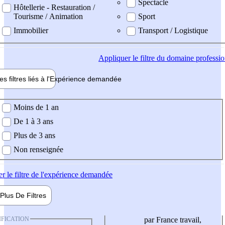
Spectacle
Hôtellerie - Restauration /
Tourisme / Animation
Sport
Immobilier
Transport / Logistique
Appliquer
le filtre du domaine professi
es filtres liés à l'
Expérience
demandée
ience demandée
Moins de 1 an
De 1 à 3 ans
Plus de 3 ans
Non renseignée
er
le filtre de l'expérience demandée
Plus De
Filtres
IFICATION
par France travail,