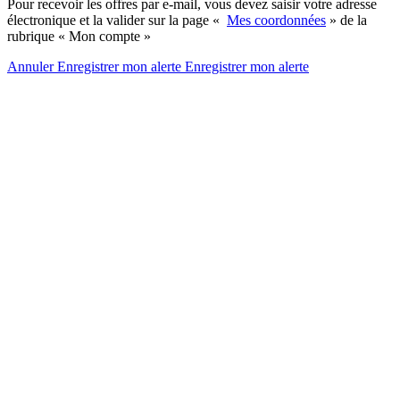
Pour recevoir les offres par e-mail, vous devez saisir votre adresse
électronique et la valider sur la page «
Mes coordonnées
» de la
rubrique « Mon compte »
Annuler
Enregistrer mon alerte
Enregistrer
mon alerte