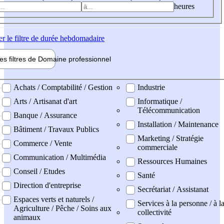
heures
er
le filtre de durée hebdomadaire
les filtres de
Domaine pro
fessionnel
ne professionel
Achats / Comptabilité / Gestion
Industrie
Arts / Artisanat d'art
Informatique /
Télécommunication
Banque / Assurance
Installation / Maintenance
Bâtiment / Travaux Publics
Marketing / Stratégie
Commerce / Vente
commerciale
Communication / Multimédia
Ressources Humaines
Conseil / Etudes
Santé
Direction d'entreprise
Secrétariat / Assistanat
Espaces verts et naturels /
Services à la personne / à l
Agriculture / Pêche / Soins aux
collectivité
animaux