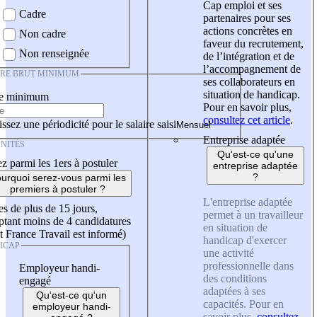
Cap emploi et ses
Cadre
partenaires pour ses
actions concrètes en
Non cadre
faveur du recrutement,
Non renseignée
de l’intégration et de
l’accompagnement de
IRE BRUT MINIMUM
ses collaborateurs en
situation de handicap.
re minimum
Pour en savoir plus,
consultez cet article
.
ssez une périodicité pour le salaire saisi
Entreprise adaptée
NITÉS
Qu'est-ce qu'une
z parmi les 1ers à postuler
entreprise adaptée
?
urquoi serez-vous parmi les
premiers à postuler ?
L'entreprise adaptée
es de plus de 15 jours,
permet à un travailleur
tant moins de 4 candidatures
en situation de
t France Travail est informé)
handicap d'exercer
ICAP
une activité
professionnelle dans
Employeur handi-
des conditions
engagé
adaptées à ses
Qu'est-ce qu'un
capacités. Pour en
employeur handi-
savoir plus,
consultez