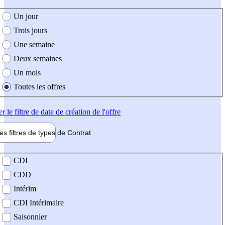
e création de l'offre
Un jour
Trois jours
Une semaine
Deux semaines
Un mois
Toutes les offres
er
le filtre de date de création de l'offre
les filtres de types de
Contrat
de contrat
CDI
CDD
Intérim
CDI Intérimaire
Saisonnier