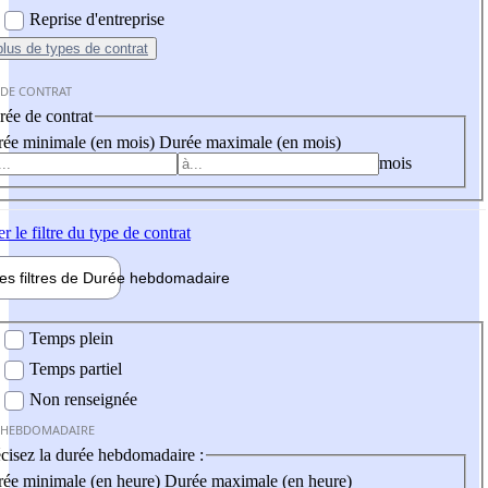
Reprise d'entreprise
plus
de types de contrat
 DE CONTRAT
ée de contrat
ée minimale (en mois)
Durée maximale (en mois)
mois
er
le filtre du type de contrat
les filtres de
Durée hebdo
madaire
 hebdomadaire
Temps plein
Temps partiel
Non renseignée
 HEBDOMADAIRE
cisez la durée hebdomadaire :
ée minimale (en heure)
Durée maximale (en heure)