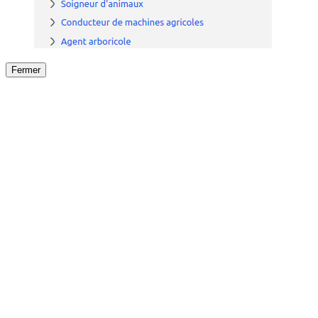
Fermer
Fermer
le détail de l'offre
/
Offre
sur
Offre précéden