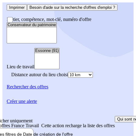
Imprimer
Besoin d'aide sur la recherche d'offres d'emploi ?
Métier, compétence, mot-clé, numéro d'offre
Lieu de travail
Distance autour du lieu choisi
Rechercher
des offres
Créer une alerte
Qui sont n
icher uniquement
 offres France Travail
Cette action recharge la liste des offres
les filtres de
Date de création
de l'offre