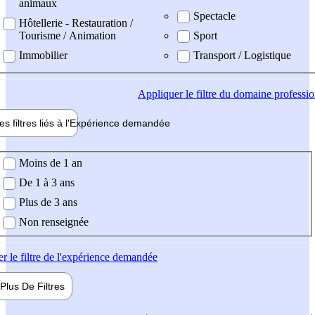
animaux
Spectacle
Hôtellerie - Restauration /
Tourisme / Animation
Sport
Immobilier
Transport / Logistique
Appliquer
le filtre du domaine professi
es filtres liés à l'
Expérience
demandée
ience demandée
Moins de 1 an
De 1 à 3 ans
Plus de 3 ans
Non renseignée
er
le filtre de l'expérience demandée
Plus De
Filtres