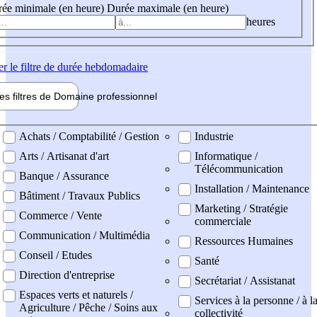
ée minimale (en heure)
Durée maximale (en heure)
heures
er
le filtre de durée hebdomadaire
les filtres de
Domaine pro
fessionnel
ne professionel
Achats / Comptabilité / Gestion
Industrie
Arts / Artisanat d'art
Informatique /
Télécommunication
Banque / Assurance
Installation / Maintenance
Bâtiment / Travaux Publics
Marketing / Stratégie
Commerce / Vente
commerciale
Communication / Multimédia
Ressources Humaines
Conseil / Etudes
Santé
Direction d'entreprise
Secrétariat / Assistanat
Espaces verts et naturels /
Services à la personne / à l
Agriculture / Pêche / Soins aux
collectivité