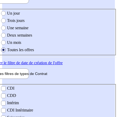
e création de l'offre
Un jour
Trois jours
Une semaine
Deux semaines
Un mois
Toutes les offres
er
le filtre de date de création de l'offre
les filtres de types de
Contrat
de contrat
CDI
CDD
Intérim
CDI Intérimaire