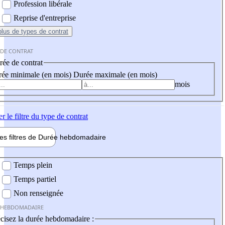
Profession libérale
Reprise d'entreprise
plus
de types de contrat
 DE CONTRAT
ée de contrat
ée minimale (en mois)
Durée maximale (en mois)
mois
er
le filtre du type de contrat
les filtres de
Durée hebdo
madaire
 hebdomadaire
Temps plein
Temps partiel
Non renseignée
 HEBDOMADAIRE
cisez la durée hebdomadaire :