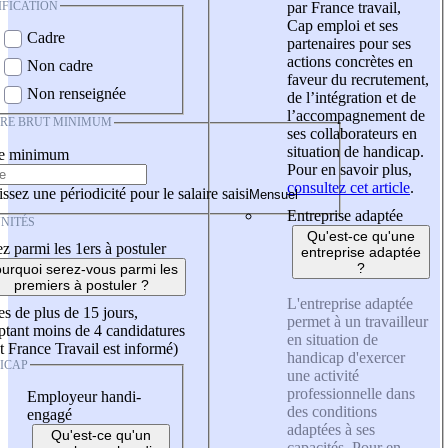
IFICATION
par France travail,
Cap emploi et ses
Cadre
partenaires pour ses
actions concrètes en
Non cadre
faveur du recrutement,
Non renseignée
de l’intégration et de
l’accompagnement de
IRE BRUT MINIMUM
ses collaborateurs en
situation de handicap.
re minimum
Pour en savoir plus,
consultez cet article
.
ssez une périodicité pour le salaire saisi
Entreprise adaptée
NITÉS
Qu'est-ce qu'une
z parmi les 1ers à postuler
entreprise adaptée
?
urquoi serez-vous parmi les
premiers à postuler ?
L'entreprise adaptée
es de plus de 15 jours,
permet à un travailleur
tant moins de 4 candidatures
en situation de
t France Travail est informé)
handicap d'exercer
ICAP
une activité
professionnelle dans
Employeur handi-
des conditions
engagé
adaptées à ses
Qu'est-ce qu'un
capacités. Pour en