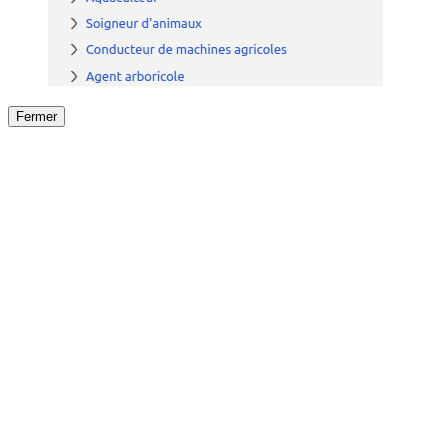
Fermer
Fermer
le détail de l'offre
/
Offre
sur
Offre précéden