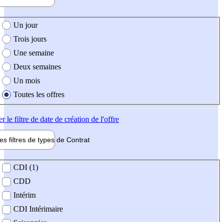
e création de l'offre
Un jour
Trois jours
Une semaine
Deux semaines
Un mois
Toutes les offres
er
le filtre de date de création de l'offre
les filtres de types de
Contrat
de contrat
CDI (1)
CDD
Intérim
CDI Intérimaire