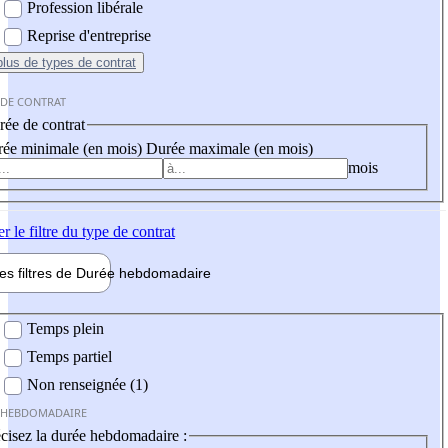
Profession libérale
Reprise d'entreprise
plus
de types de contrat
 DE CONTRAT
ée de contrat
ée minimale (en mois)
Durée maximale (en mois)
mois
er
le filtre du type de contrat
les filtres de
Durée hebdo
madaire
 hebdomadaire
Temps plein
Temps partiel
Non renseignée (1)
 HEBDOMADAIRE
cisez la durée hebdomadaire :