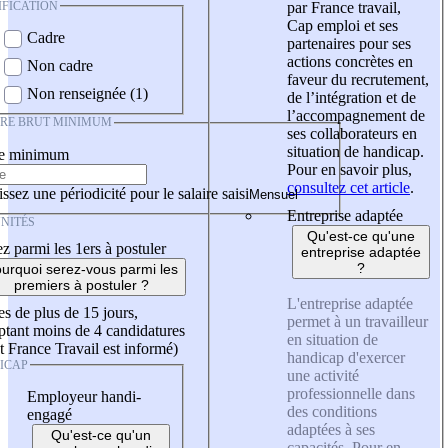
IFICATION
par France travail,
Cap emploi et ses
Cadre
partenaires pour ses
actions concrètes en
Non cadre
faveur du recrutement,
Non renseignée (1)
de l’intégration et de
l’accompagnement de
IRE BRUT MINIMUM
ses collaborateurs en
situation de handicap.
re minimum
Pour en savoir plus,
consultez cet article
.
ssez une périodicité pour le salaire saisi
Entreprise adaptée
NITÉS
Qu'est-ce qu'une
z parmi les 1ers à postuler
entreprise adaptée
?
urquoi serez-vous parmi les
premiers à postuler ?
L'entreprise adaptée
es de plus de 15 jours,
permet à un travailleur
tant moins de 4 candidatures
en situation de
t France Travail est informé)
handicap d'exercer
ICAP
une activité
professionnelle dans
Employeur handi-
des conditions
engagé
adaptées à ses
Qu'est-ce qu'un
capacités. Pour en