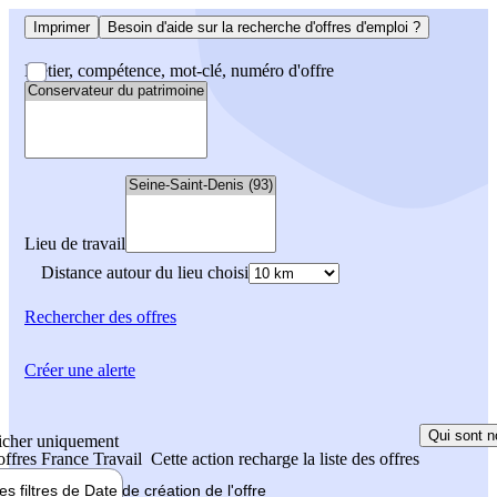
Imprimer
Besoin d'aide sur la recherche d'offres d'emploi ?
Métier, compétence, mot-clé, numéro d'offre
Lieu de travail
Distance autour du lieu choisi
Rechercher
des offres
Créer une alerte
Qui sont n
icher uniquement
 offres France Travail
Cette action recharge la liste des offres
les filtres de
Date de création
de l'offre