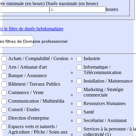
ée minimale (en heure)
Durée maximale (en heure)
heures
er
le filtre de durée hebdomadaire
les filtres de
Domaine pro
fessionnel
ne professionel
Achats / Comptabilité / Gestion
Industrie
Arts / Artisanat d'art
Informatique /
Télécommunication
Banque / Assurance
Installation / Maintenance
Bâtiment / Travaux Publics
Marketing / Stratégie
Commerce / Vente
commerciale
Communication / Multimédia
Ressources Humaines
Conseil / Etudes
Santé
Direction d'entreprise
Secrétariat / Assistanat
Espaces verts et naturels /
Services à la personne / à l
Agriculture / Pêche / Soins aux
collectivité (1)