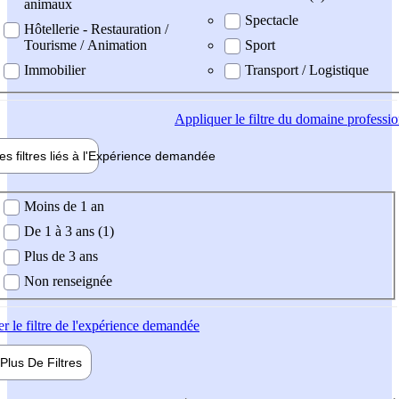
animaux
Spectacle
Hôtellerie - Restauration /
Tourisme / Animation
Sport
Immobilier
Transport / Logistique
Appliquer
le filtre du domaine professi
es filtres liés à l'
Expérience
demandée
ience demandée
Moins de 1 an
De 1 à 3 ans (1)
Plus de 3 ans
Non renseignée
er
le filtre de l'expérience demandée
Plus De
Filtres