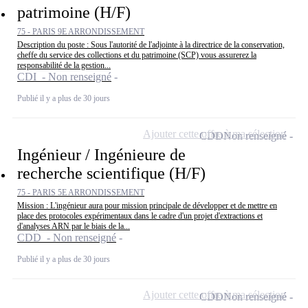
patrimoine (H/F)
75 - PARIS 9E ARRONDISSEMENT
Description du poste : Sous l'autorité de l'adjointe à la directrice de la conservation,
cheffe du service des collections et du patrimoine (SCP) vous assurerez la
responsabilité de la gestion...
CDI - Non renseigné
Publié il y a plus de 30 jours
Ajouter cette offre à ma sélection
CDD
Non renseigné
Ingénieur / Ingénieure de
recherche scientifique (H/F)
75 - PARIS 5E ARRONDISSEMENT
Mission : L'ingénieur aura pour mission principale de développer et de mettre en
place des protocoles expérimentaux dans le cadre d'un projet d'extractions et
d'analyses ARN par le biais de la...
CDD - Non renseigné
Publié il y a plus de 30 jours
Ajouter cette offre à ma sélection
CDD
Non renseigné