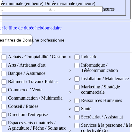
ée minimale (en heure)
Durée maximale (en heure)
heures
er
le filtre de durée hebdomadaire
les filtres de
Domaine pro
fessionnel
ne professionel
Achats / Comptabilité / Gestion
Industrie
Arts / Artisanat d'art
Informatique /
Télécommunication
Banque / Assurance
Installation / Maintenance
Bâtiment / Travaux Publics
Marketing / Stratégie
Commerce / Vente
commerciale
Communication / Multimédia
Ressources Humaines
Conseil / Etudes
Santé
Direction d'entreprise
Secrétariat / Assistanat
Espaces verts et naturels /
Services à la personne / à l
Agriculture / Pêche / Soins aux
collectivité (6)