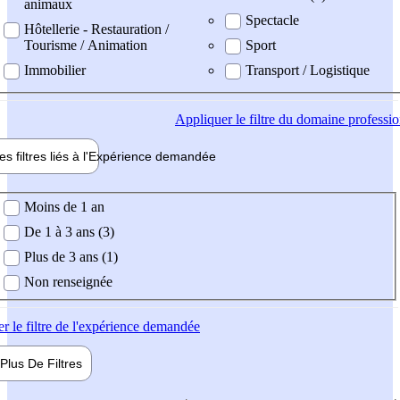
animaux
Spectacle
Hôtellerie - Restauration /
Tourisme / Animation
Sport
Immobilier
Transport / Logistique
Appliquer
le filtre du domaine professi
es filtres liés à l'
Expérience
demandée
ience demandée
Moins de 1 an
De 1 à 3 ans (3)
Plus de 3 ans (1)
Non renseignée
er
le filtre de l'expérience demandée
Plus De
Filtres