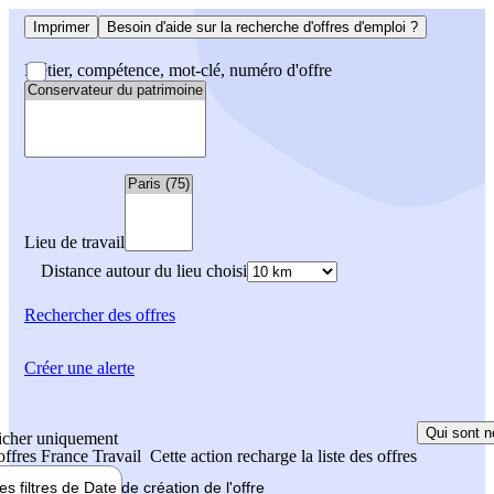
Imprimer
Besoin d'aide sur la recherche d'offres d'emploi ?
Métier, compétence, mot-clé, numéro d'offre
Lieu de travail
Distance autour du lieu choisi
Rechercher
des offres
Créer une alerte
Qui sont n
icher uniquement
 offres France Travail
Cette action recharge la liste des offres
les filtres de
Date de création
de l'offre