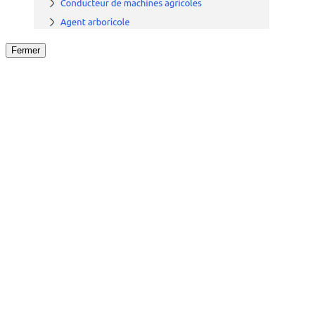
Fermer
Fermer
le détail de l'offre
/
Offre
sur
Offre précéden