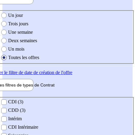
e création de l'offre
Un jour
Trois jours
Une semaine
Deux semaines
Un mois
Toutes les offres
er
le filtre de date de création de l'offre
les filtres de types de
Contrat
de contrat
CDI (3)
CDD (3)
Intérim
CDI Intérimaire