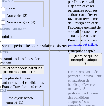
IFICATION
par France travail,
Cap emploi et ses
Cadre
partenaires pour ses
actions concrètes en
Non cadre (2)
faveur du recrutement,
Non renseignée (4)
de l’intégration et de
l’accompagnement de
IRE BRUT MINIMUM
ses collaborateurs en
situation de handicap.
re minimum
Pour en savoir plus,
consultez cet article
.
ssez une périodicité pour le salaire saisi
Entreprise adaptée
NITÉS
Qu'est-ce qu'une
z parmi les 1ers à postuler
entreprise adaptée
résultats
?
urquoi serez-vous parmi les
L'entreprise adaptée
premiers à postuler ?
permet à un travailleur
es de plus de 15 jours,
en situation de
tant moins de 4 candidatures
handicap d'exercer
t France Travail est informé)
une activité
ICAP
professionnelle dans
des conditions
Employeur handi-
adaptées à ses
engagé (1)
capacités. Pour en