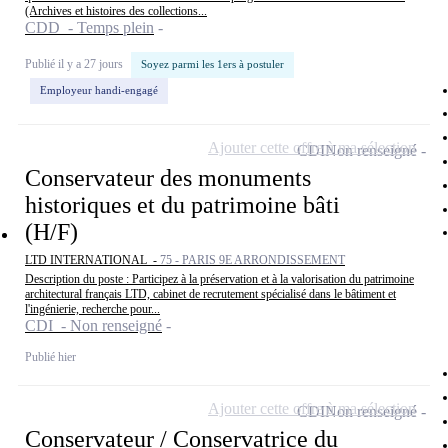
(Archives et histoires des collections...
CDD - Temps plein
Publié il y a 27 jours
Soyez parmi les 1ers à postuler
Employeur handi-engagé
Ajouter cette offre à ma sélection
CDI
Non renseigné
Conservateur des monuments
historiques et du patrimoine bâti
(H/F)
LTD INTERNATIONAL -
75 - PARIS 9E ARRONDISSEMENT
Description du poste : Participez à la préservation et à la valorisation du patrimoine
architectural français LTD, cabinet de recrutement spécialisé dans le bâtiment et
l'ingénierie, recherche pour...
CDI - Non renseigné
Publié hier
Ajouter cette offre à ma sélection
CDI
Non renseigné
Conservateur / Conservatrice du