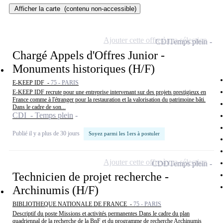
Afficher la carte
(contenu non-accessible)
Ajouter cette offre à ma sélection
CDI
Temps plein
Chargé Appels d'Offres Junior -
Monuments historiques (H/F)
E-KEEP IDF -
75 - PARIS
E-KEEP IDF recrute pour une entreprise intervenant sur des projets prestigieux en
France comme à l'étranger pour la restauration et la valorisation du patrimoine bâti.
Dans le cadre de son...
CDI - Temps plein
Publié il y a plus de 30 jours
Soyez parmi les 1ers à postuler
Ajouter cette offre à ma sélection
CDD
Temps plein
Technicien de projet recherche -
Archinumis (H/F)
BIBLIOTHEQUE NATIONALE DE FRANCE -
75 - PARIS
Descriptif du poste Missions et activités permanentes Dans le cadre du plan
quadriennal de la recherche de la BnF et du programme de recherche Archinumis