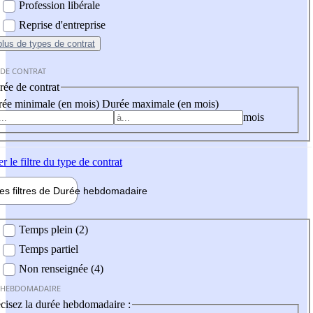
Profession libérale
Reprise d'entreprise
plus
de types de contrat
 DE CONTRAT
ée de contrat
ée minimale (en mois)
Durée maximale (en mois)
mois
er
le filtre du type de contrat
les filtres de
Durée hebdo
madaire
 hebdomadaire
Temps plein (2)
Temps partiel
Non renseignée (4)
 HEBDOMADAIRE
cisez la durée hebdomadaire :