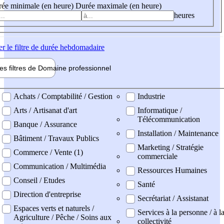
ée minimale (en heure)
Durée maximale (en heure)
heures
er
le filtre de durée hebdomadaire
les filtres de
Domaine pro
fessionnel
ne professionel
Achats / Comptabilité / Gestion
Industrie
Arts / Artisanat d'art
Informatique /
Télécommunication
Banque / Assurance
Installation / Maintenance
Bâtiment / Travaux Publics
Marketing / Stratégie
Commerce / Vente (1)
commerciale
Communication / Multimédia
Ressources Humaines
Conseil / Etudes
Santé
Direction d'entreprise
Secrétariat / Assistanat
Espaces verts et naturels /
Services à la personne / à l
Agriculture / Pêche / Soins aux
collectivité