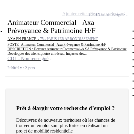
Ajouter cette offre à ma sélection
CDI
Non renseigné
Animateur Commercial - Axa
Prévoyance & Patrimoine H/F
AXA EN FRANCE -
75 - PARIS 1ER ARRONDISSEMENT
POSTE : Animateur Commercial - Axa Prévoyance & Patrimoine H/F
DESCRIPTION : Devenez Animateur Commercial -AXA Prévoyance & Patrimoine
Développez des talents,pilotez un réseau, impactez des...
CDI - Non renseigné
Publié il y a 2 jours
Prêt à élargir votre recherche d’emploi ?
Découvrez de nouveaux territoires où les chances de
trouver un emploi sont plus fortes en réalisant un
projet de mobilité résidentielle