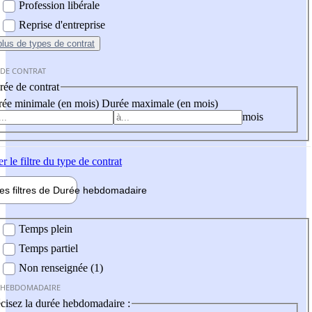
Profession libérale
Reprise d'entreprise
plus
de types de contrat
 DE CONTRAT
ée de contrat
ée minimale (en mois)
Durée maximale (en mois)
mois
er
le filtre du type de contrat
les filtres de
Durée hebdo
madaire
 hebdomadaire
Temps plein
Temps partiel
Non renseignée (1)
 HEBDOMADAIRE
cisez la durée hebdomadaire :