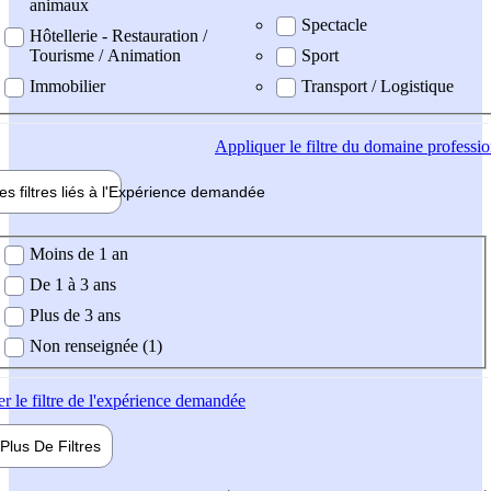
animaux
Spectacle
Hôtellerie - Restauration /
Tourisme / Animation
Sport
Immobilier
Transport / Logistique
Appliquer
le filtre du domaine professi
es filtres liés à l'
Expérience
demandée
ience demandée
Moins de 1 an
De 1 à 3 ans
Plus de 3 ans
Non renseignée (1)
er
le filtre de l'expérience demandée
Plus De
Filtres