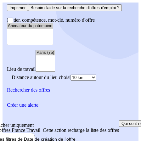
Imprimer
Besoin d'aide sur la recherche d'offres d'emploi ?
Métier, compétence, mot-clé, numéro d'offre
Lieu de travail
Distance autour du lieu choisi
Rechercher
des offres
Créer une alerte
Qui sont n
icher uniquement
 offres France Travail
Cette action recharge la liste des offres
les filtres de
Date de création
de l'offre