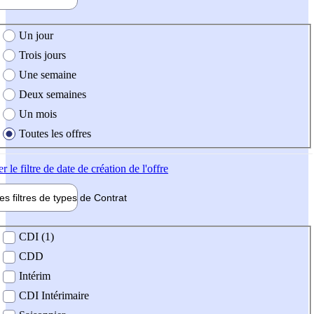
e création de l'offre
Un jour
Trois jours
Une semaine
Deux semaines
Un mois
Toutes les offres
er
le filtre de date de création de l'offre
les filtres de types de
Contrat
de contrat
CDI (1)
CDD
Intérim
CDI Intérimaire