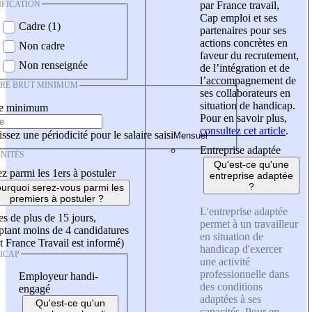
IFICATION
par France travail,
Cap emploi et ses
Cadre (1)
partenaires pour ses
actions concrètes en
Non cadre
faveur du recrutement,
Non renseignée
de l’intégration et de
l’accompagnement de
IRE BRUT MINIMUM
ses collaborateurs en
situation de handicap.
re minimum
Pour en savoir plus,
consultez cet article
.
ssez une périodicité pour le salaire saisi
Entreprise adaptée
NITÉS
Qu'est-ce qu'une
z parmi les 1ers à postuler
entreprise adaptée
?
urquoi serez-vous parmi les
premiers à postuler ?
L'entreprise adaptée
es de plus de 15 jours,
permet à un travailleur
tant moins de 4 candidatures
en situation de
t France Travail est informé)
handicap d'exercer
ICAP
une activité
professionnelle dans
Employeur handi-
des conditions
engagé
adaptées à ses
Qu'est-ce qu'un
capacités. Pour en