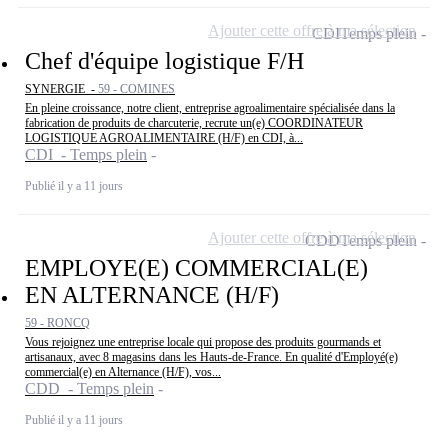
Ajouter cette offre à ma sélection
CDI
Temps plein
Chef d'équipe logistique F/H
SYNERGIE -
59 - COMINES
En pleine croissance, notre client, entreprise agroalimentaire spécialisée dans la
fabrication de produits de charcuterie, recrute un(e) COORDINATEUR
LOGISTIQUE AGROALIMENTAIRE (H/F) en CDI, à...
CDI - Temps plein
Publié il y a 11 jours
Ajouter cette offre à ma sélection
CDD
Temps plein
EMPLOYE(E) COMMERCIAL(E)
EN ALTERNANCE (H/F)
59 - RONCQ
Vous rejoignez une entreprise locale qui propose des produits gourmands et
artisanaux, avec 8 magasins dans les Hauts-de-France. En qualité d'Employé(e)
commercial(e) en Alternance (H/F), vos...
CDD - Temps plein
Publié il y a 11 jours