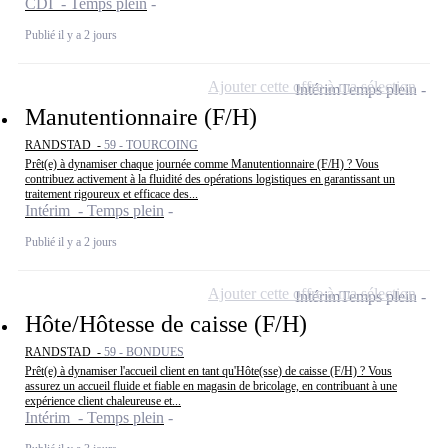
CDI - Temps plein
Publié il y a 2 jours
Ajouter cette offre à ma sélection
Intérim
Temps plein
Manutentionnaire (F/H)
RANDSTAD -
59 - TOURCOING
Prêt(e) à dynamiser chaque journée comme Manutentionnaire (F/H) ? Vous
contribuez activement à la fluidité des opérations logistiques en garantissant un
traitement rigoureux et efficace des...
Intérim - Temps plein
Publié il y a 2 jours
Ajouter cette offre à ma sélection
Intérim
Temps plein
Hôte/Hôtesse de caisse (F/H)
RANDSTAD -
59 - BONDUES
Prêt(e) à dynamiser l'accueil client en tant qu'Hôte(sse) de caisse (F/H) ? Vous
assurez un accueil fluide et fiable en magasin de bricolage, en contribuant à une
expérience client chaleureuse et...
Intérim - Temps plein