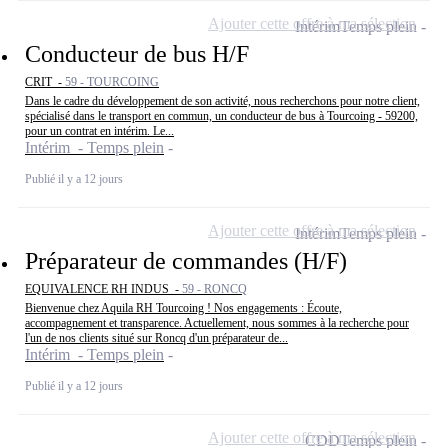
Ajouter cette offre à ma sélection
Intérim
Temps plein
Conducteur de bus H/F
CRIT -
59 - TOURCOING
Dans le cadre du développement de son activité, nous recherchons pour notre client,
spécialisé dans le transport en commun, un conducteur de bus à Tourcoing - 59200,
pour un contrat en intérim. Le...
Intérim - Temps plein
Publié il y a 12 jours
Ajouter cette offre à ma sélection
Intérim
Temps plein
Préparateur de commandes (H/F)
EQUIVALENCE RH INDUS -
59 - RONCQ
Bienvenue chez Aquila RH Tourcoing ! Nos engagements : Écoute,
accompagnement et transparence. Actuellement, nous sommes à la recherche pour
l'un de nos clients situé sur Roncq d'un préparateur de...
Intérim - Temps plein
Publié il y a 12 jours
Ajouter cette offre à ma sélection
CDD
Temps plein