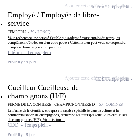
Ajouter cette offre à ma sélection
Intérim
Temps plein
Employé / Employée de libre-
service
TEMPORIS -
59 - RONCQ
Vous recherchez une activité flexible qui s'adapte à votre emploi du temps, en
complément d'études ou d'un autre poste ? Cette mission peut vous correspondre.
Temporis Tourcoing recrute pour un...
Intérim - Temps plein
Publié il y a 9 jours
Ajouter cette offre à ma sélection
CDD
Temps plein
Cueilleur Cueilleuse de
champignons (H/F)
FERME DE LA GONTIERE - CHAMPIGNONNIERE D -
59 - COMINES
La Ferme de la Gontière, entreprise française spécialisée dans la culture et la
commercialisation de champignons, recherche ses futurs(es) cueilleurs/cueilleuses
de champignons (H/F). Vos missions...
CDD - Temps plein
Publié il y a 9 jours