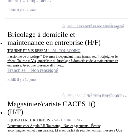
Intérim - Temps plein
Publié il y a 17 jours
Ajouter cette offre à ma sélection
Franchise
Non renseigné
Bricolage à domicile et
maintenance en entreprise (H/F)
TOURNE ET VIS RESEAU -
59 - TOURCOING
Passionné de bricolage ? Devenez indépendant, mais jamais seul ! Rejoignez le
réseau Tourne et Vis, spécialiste du bricolage à domicile et de la maintenance en
entreprise. Avec une présence affirmée...
Franchise - Non renseigné
Publié il y a 17 jours
Ajouter cette offre à ma sélection
Intérim
Temps plein
Magasinier/cariste CACES 1()
(H/F)
EQUIVALENCE RH INDUS -
59 - TOURCOING
Bienvenue chez Aquila RH Tourcoing ! Nos engagements : Écoute,
accompagnement et transparence. Et si on parlait de recrutement sur mesure ? Que