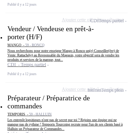
Publié il y a 12 jours
Ajouter cette offre à ma sélection
CDI
Temps partiel
Vendeur / Vendeuse en prêt-à-
porter (H/F)
MANGO -
59 - RONCQ
Nous recherchons pour notre enseigne Mango à Roncq un(e) Conseiller(ère) de
Vente. Rattaché(e) au Responsable du Magasin, votre objectif sera de vendre les
produits et services de la marque, tout...
CDI - Temps partiel
Publié il y a 12 jours
Ajouter cette offre à ma sélection
Intérim
Temps plein
Préparateur / Préparatrice de
commandes
TEMPORIS -
59 - HALLUIN
Les entrepôt logsitiques n'ont pas de secret pur toi ? Rejoins une équipe qui ne
manque pas de rythme ! Temporis Tourcoing recrute pour l'un de ses clients basé à
Halluin un Préparateur de Commandes...