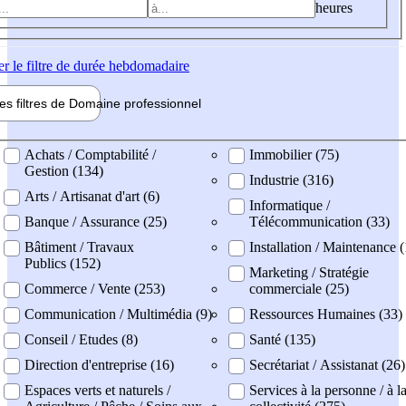
heures
er
le filtre de durée hebdomadaire
les filtres de
Domaine pro
fessionnel
ne professionel
Achats / Comptabilité /
Immobilier (75)
Gestion (134)
Industrie (316)
Arts / Artisanat d'art (6)
Informatique /
Banque / Assurance (25)
Télécommunication (33)
Bâtiment / Travaux
Installation / Maintenance 
Publics (152)
Marketing / Stratégie
Commerce / Vente (253)
commerciale (25)
Communication / Multimédia (9)
Ressources Humaines (33)
Conseil / Etudes (8)
Santé (135)
Direction d'entreprise (16)
Secrétariat / Assistanat (26)
Espaces verts et naturels /
Services à la personne / à l