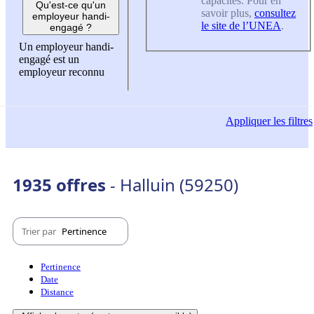
capacités. Pour en
Qu'est-ce qu'un
savoir plus,
consultez
employeur handi-
le site de l’UNEA
.
engagé ?
Un employeur handi-
engagé est un
employeur reconnu
Appliquer
les filtres
1935 offres
- Halluin (59250)
Trier par
Pertinence
Pertinence
Date
Distance