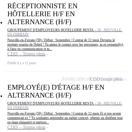
RÉCEPTIONNISTE EN
HÔTELLERIE H/F EN
ALTERNANCE (H/F)
GROUPEMENT D'EMPLOYEURS HOTELLERIE RESTA -
59 - NEUVILLE-
EN-FERRAIN
Neuville-en-Ferrain (59) / Début : Septembre / Contrat de 12 mois Deviens le
premier sourire de l'hôtel ! Tu aimes le contact avec les personnes, tu es organisé(e),
à l'aise en communication et tu...
CDD - Temps plein
Publié il y a 12 jours
Ajouter cette offre à ma sélection
CDD
Temps plein
EMPLOYÉ(E) D'ÉTAGE H/F EN
ALTERNANCE (H/F)
GROUPEMENT D'EMPLOYEURS HOTELLERIE RESTA -
59 - NEUVILLE-
EN-FERRAIN
Neuville-en-Ferrain (59) / Début : Septembre / Contrat de 12 mois Et si ton avenir
commençait ici ? Tu souhaites apprendre un métier concret, obtenir un diplôme tout
en étant rémunéré et intégrer...
CDD - Temps plein