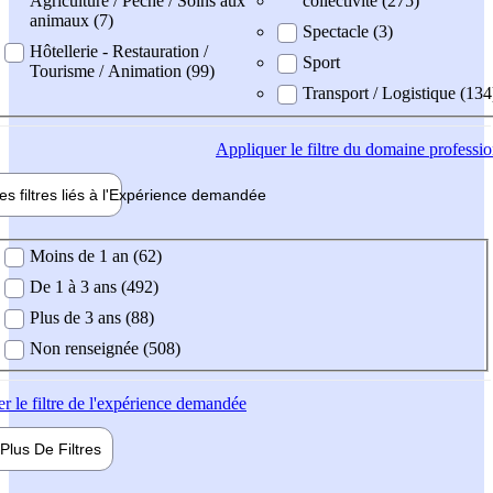
Agriculture / Pêche / Soins aux
collectivité (275)
animaux (7)
Spectacle (3)
Hôtellerie - Restauration /
Sport
Tourisme / Animation (99)
Transport / Logistique (134
Appliquer
le filtre du domaine professi
es filtres liés à l'
Expérience
demandée
ience demandée
Moins de 1 an (62)
De 1 à 3 ans (492)
Plus de 3 ans (88)
Non renseignée (508)
er
le filtre de l'expérience demandée
Plus De
Filtres