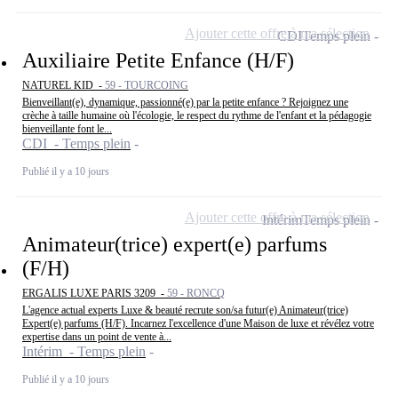
Ajouter cette offre à ma sélection
CDI
Temps plein
Auxiliaire Petite Enfance (H/F)
NATUREL KID -
59 - TOURCOING
Bienveillant(e), dynamique, passionné(e) par la petite enfance ? Rejoignez une
crèche à taille humaine où l'écologie, le respect du rythme de l'enfant et la pédagogie
bienveillante font le...
CDI - Temps plein
Publié il y a 10 jours
Ajouter cette offre à ma sélection
Intérim
Temps plein
Animateur(trice) expert(e) parfums
(F/H)
ERGALIS LUXE PARIS 3209 -
59 - RONCQ
L'agence actual experts Luxe & beauté recrute son/sa futur(e) Animateur(trice)
Expert(e) parfums (H/F). Incarnez l'excellence d'une Maison de luxe et révélez votre
expertise dans un point de vente à...
Intérim - Temps plein
Publié il y a 10 jours