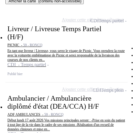
Afficher la carte
(contenu non-accessible)
Ajouter cette offre à ma sélection
CDI
Temps partiel
Livreur / Livreuse Temps Partiel
(H/F)
PICNIC -
59 - RONCQ
En tant que livreur / Livreuse, vous serez le visage de Picnic. Vous prendrez la route
avec la voiturette emblématique de Picnic et serez responsable de la livraison des
courses de nos clients en...
CDI - Temps partiel
Publié hier
Ajouter cette offre à ma sélection
CDI
Temps plein
Ambulancier / Ambulancière
diplômé d'état (DEA/CCA) H/F
ADF AMBULANCES -
59 - RONCQ
Début lundi 17 août 2026 Vos missions principales seront : -Prise en soin du patient
à tout âge de la vie dans le cadre de ses missions -Réalisation d'un recueil de
données cliniques et mise en...