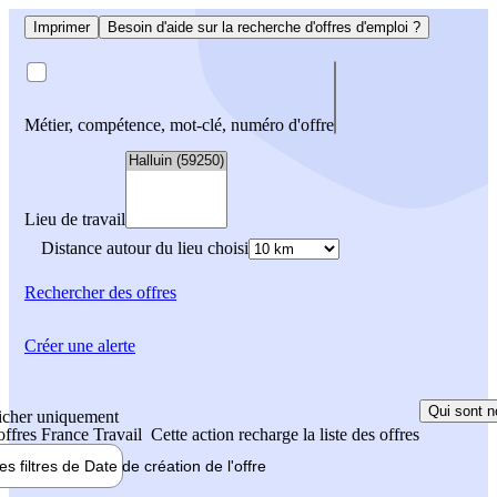
Imprimer
Besoin d'aide sur la recherche d'offres d'emploi ?
Métier, compétence, mot-clé, numéro d'offre
Lieu de travail
Distance autour du lieu choisi
Rechercher
des offres
Créer une alerte
Qui sont n
icher uniquement
 offres France Travail
Cette action recharge la liste des offres
les filtres de
Date de création
de l'offre