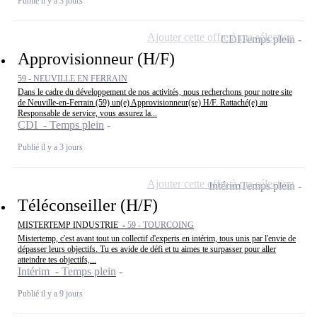
Publié il y a 3 jours
Ajouter cette offre à ma sélection
CDI
Temps plein
Approvisionneur (H/F)
59 - NEUVILLE EN FERRAIN
Dans le cadre du développement de nos activités, nous recherchons pour notre site
de Neuville-en-Ferrain (59) un(e) Approvisionneur(se) H/F. Rattaché(e) au
Responsable de service, vous assurez la...
CDI - Temps plein
Publié il y a 3 jours
Ajouter cette offre à ma sélection
Intérim
Temps plein
Téléconseiller (H/F)
MISTERTEMP INDUSTRIE -
59 - TOURCOING
Mistertemp, c'est avant tout un collectif d'experts en intérim, tous unis par l'envie de
dépasser leurs objectifs. Tu es avide de défi et tu aimes te surpasser pour aller
atteindre tes objectifs,...
Intérim - Temps plein
Publié il y a 9 jours