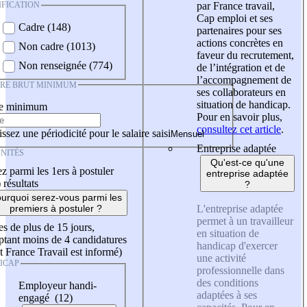
IFICATION
par France travail,
Cap emploi et ses
Cadre (148)
partenaires pour ses
actions concrètes en
Non cadre (1013)
faveur du recrutement,
Non renseignée (774)
de l’intégration et de
l’accompagnement de
IRE BRUT MINIMUM
ses collaborateurs en
situation de handicap.
re minimum
Pour en savoir plus,
consultez cet article
.
ssez une périodicité pour le salaire saisi
Entreprise adaptée
NITÉS
Qu'est-ce qu'une
z parmi les 1ers à postuler
entreprise adaptée
)
résultats
?
urquoi serez-vous parmi les
L'entreprise adaptée
premiers à postuler ?
permet à un travailleur
es de plus de 15 jours,
en situation de
tant moins de 4 candidatures
handicap d'exercer
t France Travail est informé)
une activité
ICAP
professionnelle dans
des conditions
Employeur handi-
adaptées à ses
engagé (12)