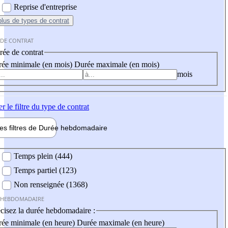
Reprise d'entreprise
plus
de types de contrat
 DE CONTRAT
ée de contrat
ée minimale (en mois)
Durée maximale (en mois)
mois
er
le filtre du type de contrat
les filtres de
Durée hebdo
madaire
 hebdomadaire
Temps plein (444)
Temps partiel (123)
Non renseignée (1368)
 HEBDOMADAIRE
cisez la durée hebdomadaire :
ée minimale (en heure)
Durée maximale (en heure)