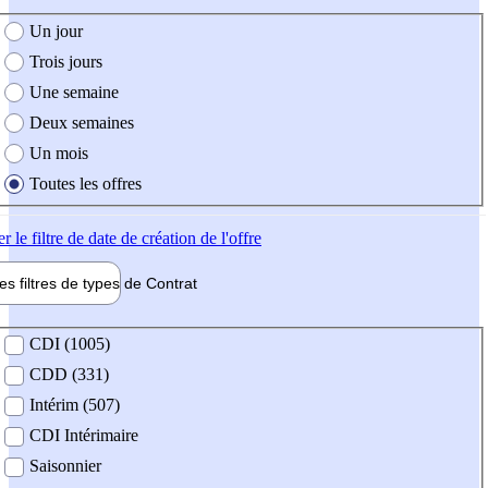
e création de l'offre
Un jour
Trois jours
Une semaine
Deux semaines
Un mois
Toutes les offres
er
le filtre de date de création de l'offre
les filtres de types de
Contrat
de contrat
CDI (1005)
CDD (331)
Intérim (507)
CDI Intérimaire
Saisonnier