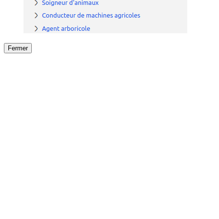
Fermer
Fermer
le détail de l'offre
/
Offre
sur
Offre précéden