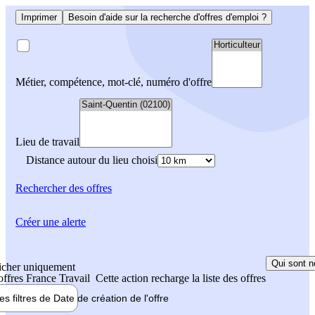
Imprimer
Besoin d'aide sur la recherche d'offres d'emploi ?
Métier, compétence, mot-clé, numéro d'offre
Lieu de travail
Distance autour du lieu choisi
Rechercher
des offres
Créer une alerte
Qui sont n
icher uniquement
 offres France Travail
Cette action recharge la liste des offres
les filtres de
Date de création
de l'offre