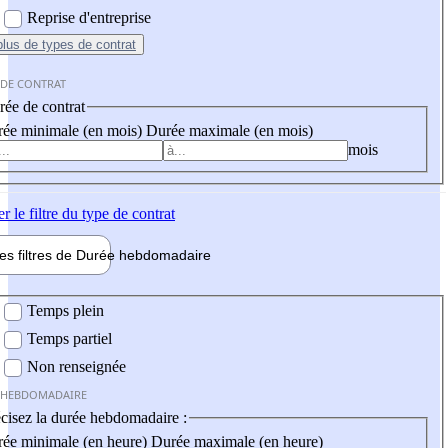
Reprise d'entreprise
plus
de types de contrat
 DE CONTRAT
ée de contrat
ée minimale (en mois)
Durée maximale (en mois)
mois
er
le filtre du type de contrat
les filtres de
Durée hebdo
madaire
 hebdomadaire
Temps plein
Temps partiel
Non renseignée
 HEBDOMADAIRE
cisez la durée hebdomadaire :
ée minimale (en heure)
Durée maximale (en heure)