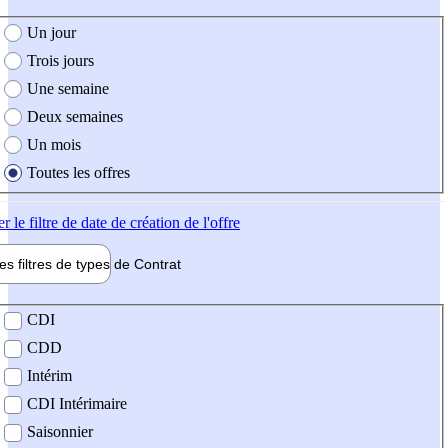
e création de l'offre
Un jour
Trois jours
Une semaine
Deux semaines
Un mois
Toutes les offres
er
le filtre de date de création de l'offre
les filtres de types de
Contrat
de contrat
CDI
CDD
Intérim
CDI Intérimaire
Saisonnier