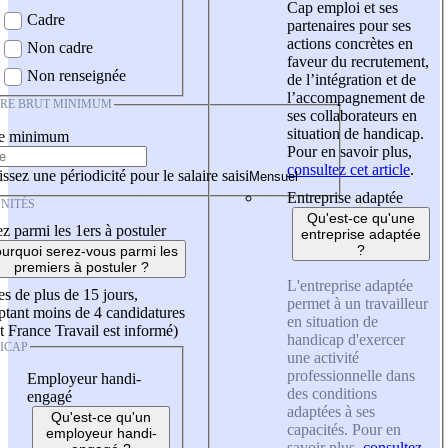
Cap emploi et ses
Cadre
partenaires pour ses
actions concrètes en
Non cadre
faveur du recrutement,
Non renseignée
de l’intégration et de
l’accompagnement de
IRE BRUT MINIMUM
ses collaborateurs en
situation de handicap.
re minimum
Pour en savoir plus,
consultez cet article
.
ssez une périodicité pour le salaire saisi
Entreprise adaptée
NITÉS
Qu'est-ce qu'une
z parmi les 1ers à postuler
entreprise adaptée
?
urquoi serez-vous parmi les
premiers à postuler ?
L'entreprise adaptée
es de plus de 15 jours,
permet à un travailleur
tant moins de 4 candidatures
en situation de
t France Travail est informé)
handicap d'exercer
ICAP
une activité
professionnelle dans
Employeur handi-
des conditions
engagé
adaptées à ses
Qu'est-ce qu'un
capacités. Pour en
employeur handi-
savoir plus,
consultez