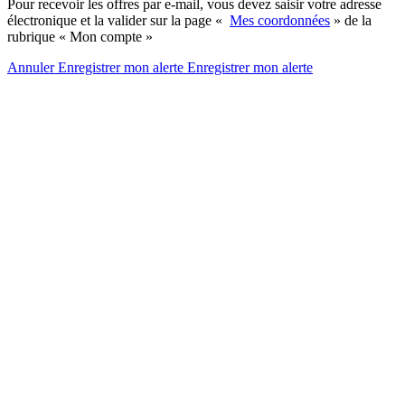
Pour recevoir les offres par e-mail, vous devez saisir votre adresse
électronique et la valider sur la page «
Mes coordonnées
» de la
rubrique « Mon compte »
Annuler
Enregistrer mon alerte
Enregistrer
mon alerte