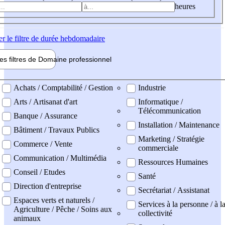
heures
er
le filtre de durée hebdomadaire
les filtres de
Domaine pro
fessionnel
ne professionel
Achats / Comptabilité / Gestion
Industrie
Arts / Artisanat d'art
Informatique /
Télécommunication
Banque / Assurance
Installation / Maintenance
Bâtiment / Travaux Publics
Marketing / Stratégie
Commerce / Vente
commerciale
Communication / Multimédia
Ressources Humaines
Conseil / Etudes
Santé
Direction d'entreprise
Secrétariat / Assistanat
Espaces verts et naturels /
Services à la personne / à l
Agriculture / Pêche / Soins aux
collectivité
animaux