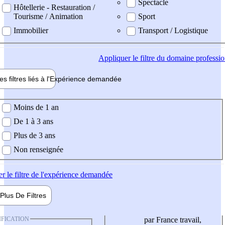
Spectacle
Hôtellerie - Restauration /
Tourisme / Animation
Sport
Immobilier
Transport / Logistique
Appliquer
le filtre du domaine professi
es filtres liés à l'
Expérience
demandée
ience demandée
Moins de 1 an
De 1 à 3 ans
Plus de 3 ans
Non renseignée
er
le filtre de l'expérience demandée
Plus De
Filtres
IFICATION
par France travail,