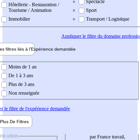
Spectacle
Hôtellerie - Restauration /
Tourisme / Animation
Sport
Immobilier
Transport / Logistique
Appliquer
le filtre du domaine professi
es filtres liés à l'
Expérience
demandée
ience demandée
Moins de 1 an
De 1 à 3 ans
Plus de 3 ans
Non renseignée
er
le filtre de l'expérience demandée
Plus De
Filtres
IFICATION
par France travail,