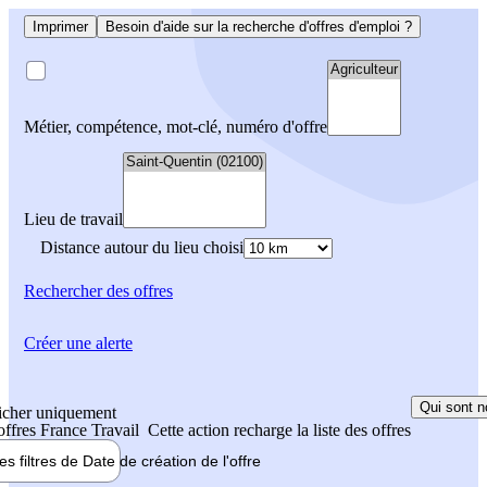
Imprimer
Besoin d'aide sur la recherche d'offres d'emploi ?
Métier, compétence, mot-clé, numéro d'offre
Lieu de travail
Distance autour du lieu choisi
Rechercher
des offres
Créer une alerte
Qui sont n
icher uniquement
 offres France Travail
Cette action recharge la liste des offres
les filtres de
Date de création
de l'offre