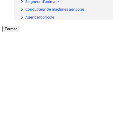
Fermer
Fermer
le détail de l'offre
/
Offre
sur
Offre précéden