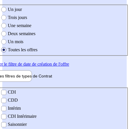
e création de l'offre
Un jour
Trois jours
Une semaine
Deux semaines
Un mois
Toutes les offres
er
le filtre de date de création de l'offre
les filtres de types de
Contrat
de contrat
CDI
CDD
Intérim
CDI Intérimaire
Saisonnier