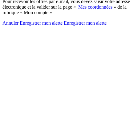
Pour recevoir les offres par e-mail, vous devez saisir votre adresse
électronique et la valider sur la page «
Mes coordonnées
» de la
rubrique « Mon compte »
Annuler
Enregistrer mon alerte
Enregistrer
mon alerte