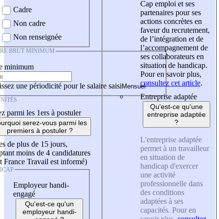
Cap emploi et ses
Cadre
partenaires pour ses
actions concrètes en
Non cadre
faveur du recrutement,
Non renseignée
de l’intégration et de
l’accompagnement de
IRE BRUT MINIMUM
ses collaborateurs en
situation de handicap.
re minimum
Pour en savoir plus,
consultez cet article
.
ssez une périodicité pour le salaire saisi
Entreprise adaptée
NITÉS
Qu'est-ce qu'une
z parmi les 1ers à postuler
entreprise adaptée
?
urquoi serez-vous parmi les
premiers à postuler ?
L'entreprise adaptée
es de plus de 15 jours,
permet à un travailleur
tant moins de 4 candidatures
en situation de
t France Travail est informé)
handicap d'exercer
ICAP
une activité
professionnelle dans
Employeur handi-
des conditions
engagé
adaptées à ses
Qu'est-ce qu'un
capacités. Pour en
employeur handi-
savoir plus,
consultez