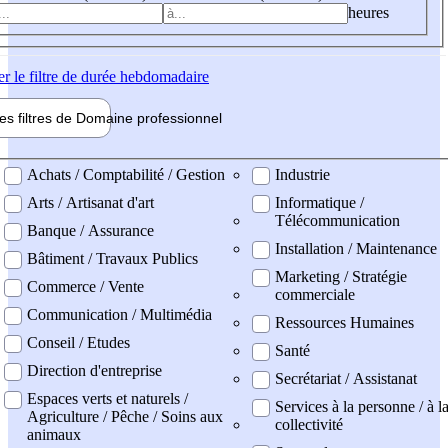
heures
er
le filtre de durée hebdomadaire
les filtres de
Domaine pro
fessionnel
ne professionel
Achats / Comptabilité / Gestion
Industrie
Arts / Artisanat d'art
Informatique /
Télécommunication
Banque / Assurance
Installation / Maintenance
Bâtiment / Travaux Publics
Marketing / Stratégie
Commerce / Vente
commerciale
Communication / Multimédia
Ressources Humaines
Conseil / Etudes
Santé
Direction d'entreprise
Secrétariat / Assistanat
Espaces verts et naturels /
Services à la personne / à l
Agriculture / Pêche / Soins aux
collectivité
animaux