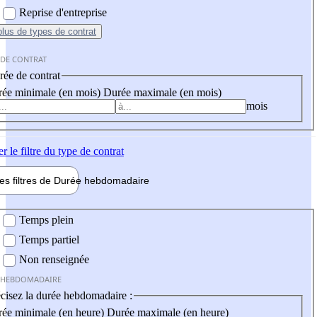
Reprise d'entreprise
plus
de types de contrat
 DE CONTRAT
ée de contrat
ée minimale (en mois)
Durée maximale (en mois)
mois
er
le filtre du type de contrat
les filtres de
Durée hebdo
madaire
 hebdomadaire
Temps plein
Temps partiel
Non renseignée
 HEBDOMADAIRE
cisez la durée hebdomadaire :
ée minimale (en heure)
Durée maximale (en heure)