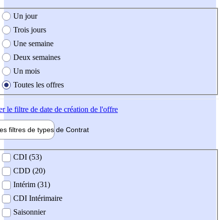
e création de l'offre
Un jour
Trois jours
Une semaine
Deux semaines
Un mois
Toutes les offres
er
le filtre de date de création de l'offre
les filtres de types de
Contrat
de contrat
CDI (53)
CDD (20)
Intérim (31)
CDI Intérimaire
Saisonnier