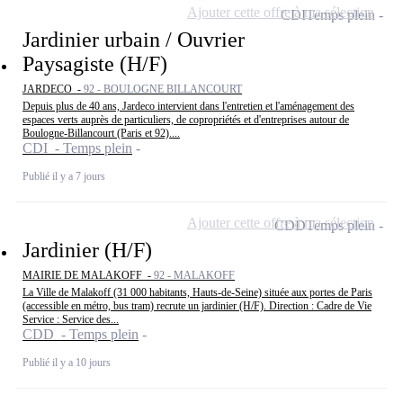
Ajouter cette offre à ma sélection
CDI
Temps plein
Jardinier urbain / Ouvrier
Paysagiste (H/F)
JARDECO -
92 - BOULOGNE BILLANCOURT
Depuis plus de 40 ans, Jardeco intervient dans l'entretien et l'aménagement des
espaces verts auprès de particuliers, de copropriétés et d'entreprises autour de
Boulogne-Billancourt (Paris et 92)....
CDI - Temps plein
Publié il y a 7 jours
Ajouter cette offre à ma sélection
CDD
Temps plein
Jardinier (H/F)
MAIRIE DE MALAKOFF -
92 - MALAKOFF
La Ville de Malakoff (31 000 habitants, Hauts-de-Seine) située aux portes de Paris
(accessible en métro, bus tram) recrute un jardinier (H/F). Direction : Cadre de Vie
Service : Service des...
CDD - Temps plein
Publié il y a 10 jours