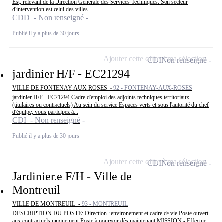
Est, relevant de la Direction Générale des Services Techniques. Son secteur
d'intervention est celui des villes...
CDD - Non renseigné
Publié il y a plus de 30 jours
Ajouter cette offre à ma sélection
CDI
Non renseigné
jardinier H/F - EC21294
VILLE DE FONTENAY AUX ROSES -
92 - FONTENAY-AUX-ROSES
jardinier H/F - EC21294 Cadre d'emploi des adjoints techniques territoriaux
(titulaires ou contractuels) Au sein du service Espaces verts et sous l'autorité du chef
d'équipe, vous participez à...
CDI - Non renseigné
Publié il y a plus de 30 jours
Ajouter cette offre à ma sélection
CDI
Non renseigné
Jardinier.e F/H - Ville de
Montreuil
VILLE DE MONTREUIL -
93 - MONTREUIL
DESCRIPTION DU POSTE: Direction : environement et cadre de vie Poste ouvert
aux contractuels uniquement Poste à pourvoir dès maintenant MISSION - Effectue