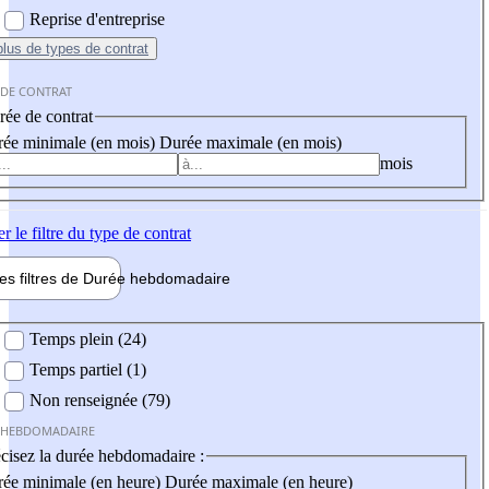
Reprise d'entreprise
plus
de types de contrat
 DE CONTRAT
ée de contrat
ée minimale (en mois)
Durée maximale (en mois)
mois
er
le filtre du type de contrat
les filtres de
Durée hebdo
madaire
 hebdomadaire
Temps plein (24)
Temps partiel (1)
Non renseignée (79)
 HEBDOMADAIRE
cisez la durée hebdomadaire :
ée minimale (en heure)
Durée maximale (en heure)