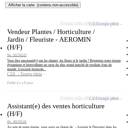
Afficher la carte
(contenu non-accessible)
Ajouter cette offre à ma sélection
CDI
Temps plein
Vendeur Plantes / Horticulture /
Jardin / Fleuriste - AEROMIN
(H/F)
94 - RUNGIS
Vous êtes passionné(e) par les plantes, les fleurs et le jardin ? Rejoignez notre équipe
dynamique et bienveillante au cœur du plus grand marché de produits frais du
monde. Grossiste horticole...
CDI - Temps plein
Publié il y a 8 jours
Ajouter cette offre à ma sélection
CDI
Temps plein
Assistant(e) des ventes horticulture
(H/F)
94 - RUNGIS
Au sein de notre équipe, vous serez en charge de : - Assister le Directeur dans les