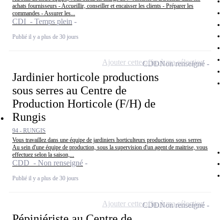
achats fournisseurs - Accueillir, conseiller et encaisser les clients - Préparer les
commandes - Assurer les...
CDI - Temps plein
Publié il y a plus de 30 jours
Ajouter cette offre à ma sélection
CDD
Non renseigné
Jardinier horticole productions
sous serres au Centre de
Production Horticole (F/H) de
Rungis
94 - RUNGIS
Vous travaillez dans une équipe de jardiniers horticulteurs productions sous serres
Au sein d'une équipe de production, sous la supervision d'un agent de maitrise, vous
effectuez selon la saison,...
CDD - Non renseigné
Publié il y a plus de 30 jours
Ajouter cette offre à ma sélection
CDD
Non renseigné
Pépiniériste au Centre de