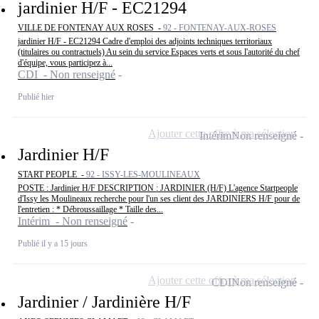
jardinier H/F - EC21294
VILLE DE FONTENAY AUX ROSES -
92 - FONTENAY-AUX-ROSES
jardinier H/F - EC21294 Cadre d'emploi des adjoints techniques territoriaux
(titulaires ou contractuels) Au sein du service Espaces verts et sous l'autorité du chef
d'équipe, vous participez à...
CDI - Non renseigné
Publié hier
Ajouter cette offre à ma sélection
Intérim
Non renseigné
Jardinier H/F
START PEOPLE -
92 - ISSY-LES-MOULINEAUX
POSTE : Jardinier H/F DESCRIPTION : JARDINIER (H/F) L'agence Startpeople
d'Issy les Moulineaux recherche pour l'un ses client des JARDINIERS H/F pour de
l'entretien : * Débroussaillage * Taille des...
Intérim - Non renseigné
Publié il y a 15 jours
Ajouter cette offre à ma sélection
CDI
Non renseigné
Jardinier / Jardinière H/F