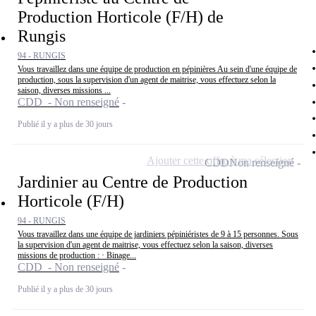
Production Horticole (F/H) de
Rungis
94 - RUNGIS
Vous travaillez dans une équipe de production en pépinières Au sein d'une équipe de
production, sous la supervision d'un agent de maitrise, vous effectuez selon la
saison, diverses missions ...
CDD - Non renseigné
Publié il y a plus de 30 jours
Ajouter cette offre à ma sélection
CDD
Non renseigné
Jardinier au Centre de Production
Horticole (F/H)
94 - RUNGIS
Vous travaillez dans une équipe de jardiniers pépiniéristes de 9 à 15 personnes. Sous
la supervision d'un agent de maitrise, vous effectuez selon la saison, diverses
missions de production : · Binage...
CDD - Non renseigné
Publié il y a plus de 30 jours