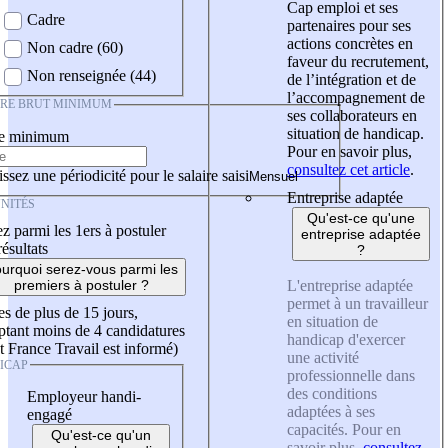
Cap emploi et ses
Cadre
partenaires pour ses
actions concrètes en
Non cadre (60)
faveur du recrutement,
Non renseignée (44)
de l’intégration et de
l’accompagnement de
IRE BRUT MINIMUM
ses collaborateurs en
situation de handicap.
re minimum
Pour en savoir plus,
consultez cet article
.
ssez une périodicité pour le salaire saisi
Entreprise adaptée
NITÉS
Qu'est-ce qu'une
z parmi les 1ers à postuler
entreprise adaptée
résultats
?
urquoi serez-vous parmi les
L'entreprise adaptée
premiers à postuler ?
permet à un travailleur
es de plus de 15 jours,
en situation de
tant moins de 4 candidatures
handicap d'exercer
t France Travail est informé)
une activité
ICAP
professionnelle dans
des conditions
Employeur handi-
adaptées à ses
engagé
capacités. Pour en
Qu'est-ce qu'un
savoir plus,
consultez