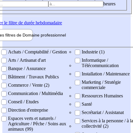
heures
er
le filtre de durée hebdomadaire
les filtres de
Domaine pro
fessionnel
ne professionel
Achats / Comptabilité / Gestion
Industrie (1)
Arts / Artisanat d'art
Informatique /
Télécommunication
Banque / Assurance
Installation / Maintenance
Bâtiment / Travaux Publics
Marketing / Stratégie
Commerce / Vente (2)
commerciale
Communication / Multimédia
Ressources Humaines
Conseil / Etudes
Santé
Direction d'entreprise
Secrétariat / Assistanat
Espaces verts et naturels /
Services à la personne / à l
Agriculture / Pêche / Soins aux
collectivité (2)
animaux (99)