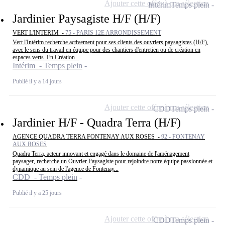
Ajouter cette offre à ma sélection
Intérim
Temps plein
Jardinier Paysagiste H/F (H/F)
VERT L'INTERIM -
75 - PARIS 12E ARRONDISSEMENT
Vert l'Intérim recherche activement pour ses clients des ouvriers paysagistes (H/F),
avec le sens du travail en équipe pour des chantiers d'entretien ou de création en
espaces verts. En Création...
Intérim - Temps plein
Publié il y a 14 jours
Ajouter cette offre à ma sélection
CDD
Temps plein
Jardinier H/F - Quadra Terra (H/F)
AGENCE QUADRA TERRA FONTENAY AUX ROSES -
92 - FONTENAY
AUX ROSES
Quadra Terra, acteur innovant et engagé dans le domaine de l'aménagement
paysager, recherche un Ouvrier Paysagiste pour rejoindre notre équipe passionnée et
dynamique au sein de l'agence de Fontenay...
CDD - Temps plein
Publié il y a 25 jours
Ajouter cette offre à ma sélection
CDD
Temps plein