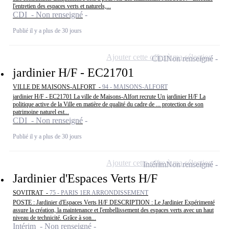
l'entretien des espaces verts et naturels,...
CDI - Non renseigné
Publié il y a plus de 30 jours
Ajouter cette offre à ma sélection
CDI
Non renseigné
jardinier H/F - EC21701
VILLE DE MAISONS-ALFORT -
94 - MAISONS-ALFORT
jardinier H/F - EC21701 La ville de Maisons-Alfort recrute Un jardinier H/F La
politique active de la Ville en matière de qualité du cadre de ... protection de son
patrimoine naturel est...
CDI - Non renseigné
Publié il y a plus de 30 jours
Ajouter cette offre à ma sélection
Intérim
Non renseigné
Jardinier d'Espaces Verts H/F
SOVITRAT -
75 - PARIS 1ER ARRONDISSEMENT
POSTE : Jardinier d'Espaces Verts H/F DESCRIPTION : Le Jardinier Expérimenté
assure la création, la maintenance et l'embellissement des espaces verts avec un haut
niveau de technicité. Grâce à son...
Intérim - Non renseigné