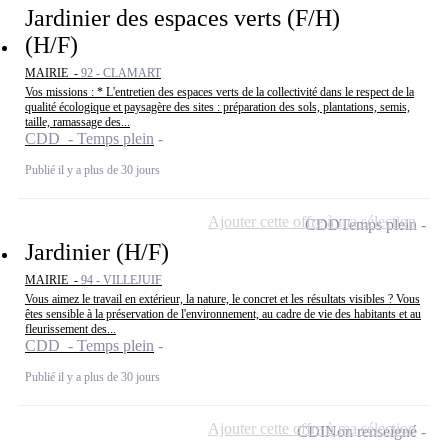
Jardinier des espaces verts (F/H)
(H/F)
MAIRIE -
92 - CLAMART
Vos missions : * L'entretien des espaces verts de la collectivité dans le respect de la
qualité écologique et paysagère des sites : préparation des sols, plantations, semis,
taille, ramassage des...
CDD - Temps plein
Publié il y a plus de 30 jours
Ajouter cette offre à ma sélection
CDD
Temps plein
Jardinier (H/F)
MAIRIE -
94 - VILLEJUIF
Vous aimez le travail en extérieur, la nature, le concret et les résultats visibles ? Vous
êtes sensible à la préservation de l'environnement, au cadre de vie des habitants et au
fleurissement des...
CDD - Temps plein
Publié il y a plus de 30 jours
Ajouter cette offre à ma sélection
CDI
Non renseigné