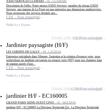
AXEO SERVICES CLAMART -
92 - CLAMART
Description de l'offre: Notre agence AXEO Services, membre du réseau AXEO
Services, une marque de La Poste,est une entreprise aux dimensions multiservices.
Nous proposons des services destinés aux...
CDI - Non renseigné
Publié il y a 18 jours
Ajouter cette offre à ma sélection
CDI
Non renseigné
Jardinier paysagiste (H/F)
LES JARDINS DE GALLY -
94 - CACHAN
Entreprise spécialisée dans l'élagage, l'entretien et la création d'espaces verts, nous
recherchons un Jardinier paysagiste en espaces verts (H/F) pour nos chantiers haut
de gamme auprès d'une...
CDI - Non renseigné
Publié il y a 20 jours
Ajouter cette offre à ma sélection
CDD
Non renseigné
jardinier H/F - EC160005
GRAND PARIS SEINE OUEST GPSO -
92 - MEUDON
jardinier H/F - EC160005 La Direction Territoriale Est : La Direction Territoriale