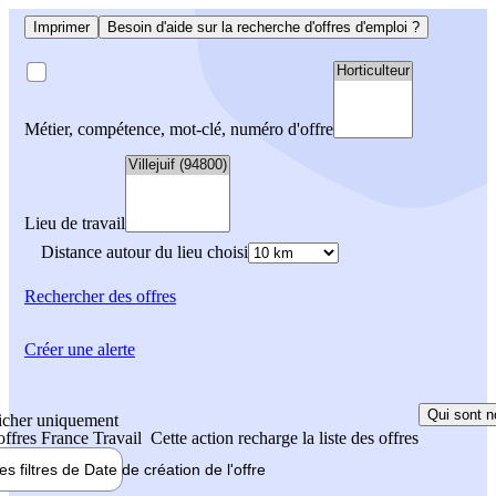
Imprimer
Besoin d'aide sur la recherche d'offres d'emploi ?
Métier, compétence, mot-clé, numéro d'offre
Lieu de travail
Distance autour du lieu choisi
Rechercher
des offres
Créer une alerte
Qui sont n
icher uniquement
 offres France Travail
Cette action recharge la liste des offres
les filtres de
Date de création
de l'offre