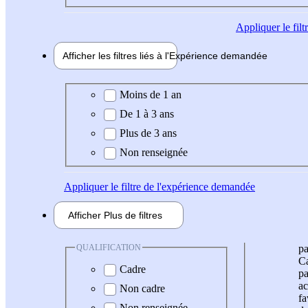
Appliquer
le fil
Afficher les filtres liés à l'
Expérience
demandée
Expérience demandée
Moins de 1 an
De 1 à 3 ans
Plus de 3 ans
Non renseignée
Appliquer
le filtre de l'expérience demandée
Afficher
Plus de
filtres
QUALIFICATION
pa
Ca
Cadre
pa
ac
Non cadre
fa
Non renseignée