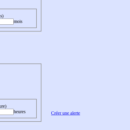
s)
mois
ure)
heures
Créer une alerte