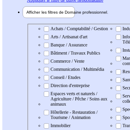
Appliquer
le filtre de durée hebdomadaire
Afficher les filtres de
Domaine pro
fessionnel
Domaine professionel
Achats / Comptabilité / Gestion
Indu
Arts / Artisanat d'art
Info
Tél
Banque / Assurance
Inst
Bâtiment / Travaux Publics
Mark
Commerce / Vente
com
Communication / Multimédia
Res
Conseil / Etudes
San
Direction d'entreprise
Secr
Espaces verts et naturels /
Serv
Agriculture / Pêche / Soins aux
coll
animaux
Spe
Hôtellerie - Restauration /
Tourisme / Animation
Spo
Immobilier
Tran