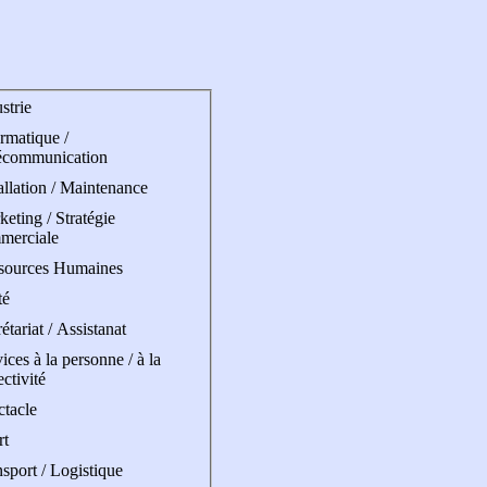
strie
rmatique /
écommunication
allation / Maintenance
eting / Stratégie
merciale
sources Humaines
té
étariat / Assistanat
ices à la personne / à la
ectivité
ctacle
rt
sport / Logistique