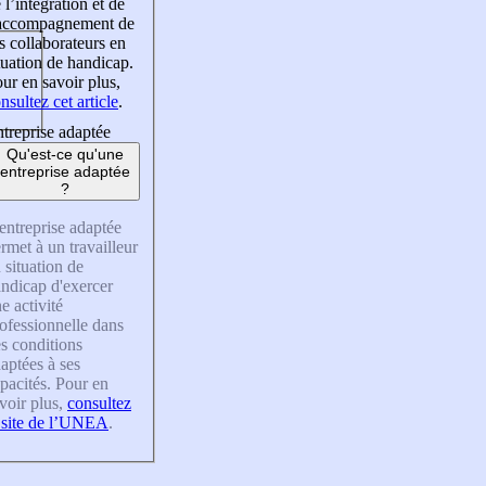
 l’intégration et de
’accompagnement de
s collaborateurs en
tuation de handicap.
ur en savoir plus,
nsultez cet article
.
treprise adaptée
Qu'est-ce qu'une
entreprise adaptée
?
entreprise adaptée
rmet à un travailleur
 situation de
ndicap d'exercer
e activité
ofessionnelle dans
s conditions
aptées à ses
pacités. Pour en
voir plus,
consultez
 site de l’UNEA
.