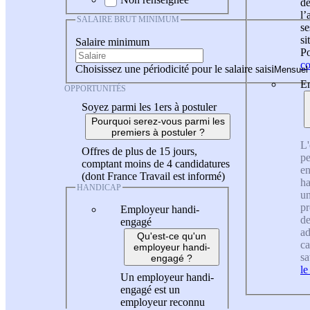
de
l
SALAIRE BRUT MINIMUM
se
si
Salaire minimum
Po
co
Choisissez une périodicité pour le salaire saisi
En
OPPORTUNITÉS
Soyez parmi les 1ers à postuler
Pourquoi serez-vous parmi les
premiers à postuler ?
L'
Offres de plus de 15 jours,
pe
comptant moins de 4 candidatures
en
(dont France Travail est informé)
ha
HANDICAP
un
pr
Employeur handi-
de
engagé
ad
Qu'est-ce qu'un
ca
employeur handi-
sa
engagé ?
le
Un employeur handi-
engagé est un
employeur reconnu