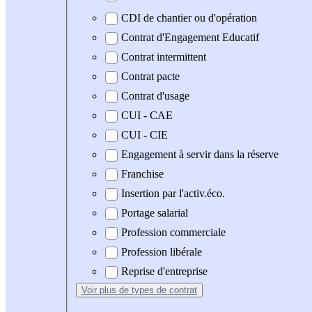
CDI de chantier ou d'opération
Contrat d'Engagement Educatif
Contrat intermittent
Contrat pacte
Contrat d'usage
CUI - CAE
CUI - CIE
Engagement à servir dans la réserve
Franchise
Insertion par l'activ.éco.
Portage salarial
Profession commerciale
Profession libérale
Reprise d'entreprise
Voir plus
de types de contrat