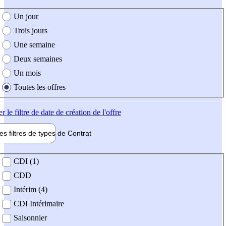
e création de l'offre
Un jour
Trois jours
Une semaine
Deux semaines
Un mois
Toutes les offres
er
le filtre de date de création de l'offre
les filtres de types de
Contrat
de contrat
CDI (1)
CDD
Intérim (4)
CDI Intérimaire
Saisonnier