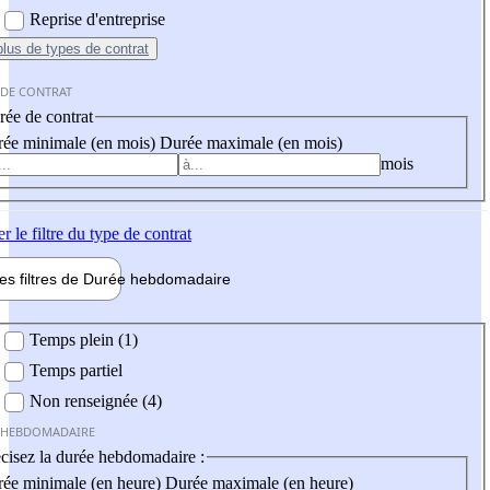
Reprise d'entreprise
plus
de types de contrat
 DE CONTRAT
ée de contrat
ée minimale (en mois)
Durée maximale (en mois)
mois
er
le filtre du type de contrat
les filtres de
Durée hebdo
madaire
 hebdomadaire
Temps plein (1)
Temps partiel
Non renseignée (4)
 HEBDOMADAIRE
cisez la durée hebdomadaire :
ée minimale (en heure)
Durée maximale (en heure)