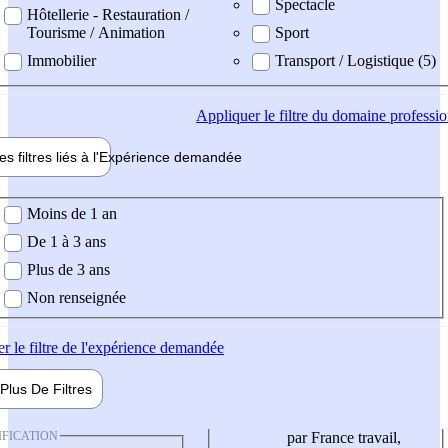
Spectacle
Hôtellerie - Restauration /
Tourisme / Animation
Sport
Immobilier
Transport / Logistique (5)
Appliquer
le filtre du domaine professi
es filtres liés à l'
Expérience
demandée
ience demandée
Moins de 1 an
De 1 à 3 ans
Plus de 3 ans
Non renseignée
er
le filtre de l'expérience demandée
Plus De
Filtres
IFICATION
par France travail,