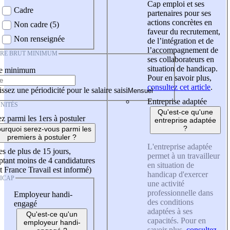
Cap emploi et ses
Cadre
partenaires pour ses
actions concrètes en
Non cadre (5)
faveur du recrutement,
Non renseignée
de l’intégration et de
l’accompagnement de
IRE BRUT MINIMUM
ses collaborateurs en
situation de handicap.
re minimum
Pour en savoir plus,
consultez cet article
.
ssez une périodicité pour le salaire saisi
Entreprise adaptée
NITÉS
Qu'est-ce qu'une
z parmi les 1ers à postuler
entreprise adaptée
?
urquoi serez-vous parmi les
premiers à postuler ?
L'entreprise adaptée
es de plus de 15 jours,
permet à un travailleur
tant moins de 4 candidatures
en situation de
t France Travail est informé)
handicap d'exercer
ICAP
une activité
professionnelle dans
Employeur handi-
des conditions
engagé
adaptées à ses
Qu'est-ce qu'un
capacités. Pour en
employeur handi-
savoir plus,
consultez