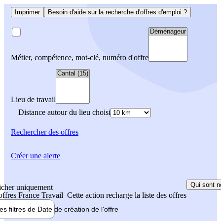
Imprimer
Besoin d'aide sur la recherche d'offres d'emploi ?
Métier, compétence, mot-clé, numéro d'offre
Lieu de travail
Distance autour du lieu choisi
Rechercher
des offres
Créer une alerte
Qui sont n
icher uniquement
 offres France Travail
Cette action recharge la liste des offres
les filtres de
Date de création
de l'offre