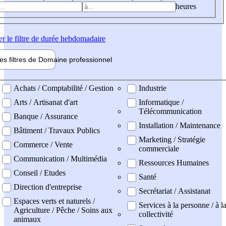
heures
er
le filtre de durée hebdomadaire
les filtres de
Domaine pro
fessionnel
ne professionel
Achats / Comptabilité / Gestion
Industrie
Arts / Artisanat d'art
Informatique /
Télécommunication
Banque / Assurance
Installation / Maintenance
Bâtiment / Travaux Publics
Marketing / Stratégie
Commerce / Vente
commerciale
Communication / Multimédia
Ressources Humaines
Conseil / Etudes
Santé
Direction d'entreprise
Secrétariat / Assistanat
Espaces verts et naturels /
Services à la personne / à l
Agriculture / Pêche / Soins aux
collectivité
animaux