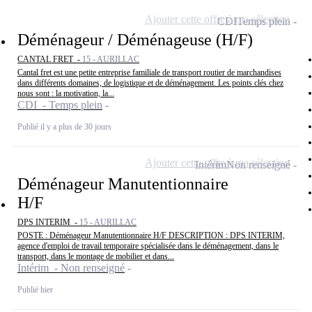
Ajouter cette offre à ma sélection
CDI
Temps plein
Déménageur / Déménageuse (H/F)
CANTAL FRET -
15 - AURILLAC
Cantal fret est une petite entreprise familiale de transport routier de marchandises
dans différents domaines, de logistique et de déménagement. Les points clés chez
nous sont : la motivation, la...
CDI - Temps plein
Publié il y a plus de 30 jours
Ajouter cette offre à ma sélection
Intérim
Non renseigné
Déménageur Manutentionnaire
H/F
DPS INTERIM -
15 - AURILLAC
POSTE : Déménageur Manutentionnaire H/F DESCRIPTION : DPS INTERIM,
agence d'emploi de travail temporaire spécialisée dans le déménagement, dans le
transport, dans le montage de mobilier et dans...
Intérim - Non renseigné
Publié hier