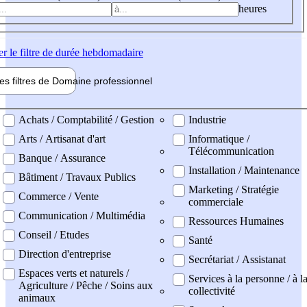
heures
er
le filtre de durée hebdomadaire
les filtres de
Domaine pro
fessionnel
ne professionel
Achats / Comptabilité / Gestion
Industrie
Arts / Artisanat d'art
Informatique /
Télécommunication
Banque / Assurance
Installation / Maintenance
Bâtiment / Travaux Publics
Marketing / Stratégie
Commerce / Vente
commerciale
Communication / Multimédia
Ressources Humaines
Conseil / Etudes
Santé
Direction d'entreprise
Secrétariat / Assistanat
Espaces verts et naturels /
Services à la personne / à l
Agriculture / Pêche / Soins aux
collectivité
animaux