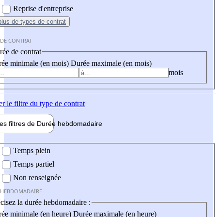
Reprise d'entreprise
plus
de types de contrat
 DE CONTRAT
ée de contrat
ée minimale (en mois)
Durée maximale (en mois)
mois
er
le filtre du type de contrat
les filtres de
Durée hebdo
madaire
 hebdomadaire
Temps plein
Temps partiel
Non renseignée
 HEBDOMADAIRE
cisez la durée hebdomadaire :
ée minimale (en heure)
Durée maximale (en heure)