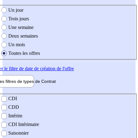
e création de l'offre
Un jour
Trois jours
Une semaine
Deux semaines
Un mois
Toutes les offres
er
le filtre de date de création de l'offre
les filtres de types de
Contrat
de contrat
CDI
CDD
Intérim
CDI Intérimaire
Saisonnier