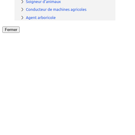
Fermer
Fermer
le détail de l'offre
/
Offre
sur
Offre précéden