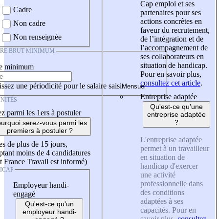
Cap emploi et ses
Cadre
partenaires pour ses
actions concrètes en
Non cadre
faveur du recrutement,
Non renseignée
de l’intégration et de
l’accompagnement de
IRE BRUT MINIMUM
ses collaborateurs en
situation de handicap.
re minimum
Pour en savoir plus,
consultez cet article
.
ssez une périodicité pour le salaire saisi
Entreprise adaptée
NITÉS
Qu'est-ce qu'une
z parmi les 1ers à postuler
entreprise adaptée
?
urquoi serez-vous parmi les
premiers à postuler ?
L'entreprise adaptée
es de plus de 15 jours,
permet à un travailleur
tant moins de 4 candidatures
en situation de
t France Travail est informé)
handicap d'exercer
ICAP
une activité
professionnelle dans
Employeur handi-
des conditions
engagé
adaptées à ses
Qu'est-ce qu'un
capacités. Pour en
employeur handi-
savoir plus,
consultez