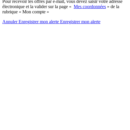
Pour recevoir les offres par e-mail, vous devez saisir votre adresse
électronique et la valider sur la page «
Mes coordonnées
» de la
rubrique « Mon compte »
Annuler
Enregistrer mon alerte
Enregistrer
mon alerte