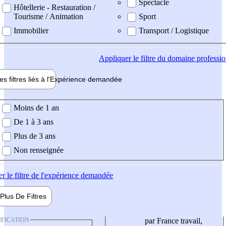
Spectacle
Hôtellerie - Restauration /
Tourisme / Animation
Sport
Immobilier
Transport / Logistique
Appliquer
le filtre du domaine professi
es filtres liés à l'
Expérience
demandée
ience demandée
Moins de 1 an
De 1 à 3 ans
Plus de 3 ans
Non renseignée
er
le filtre de l'expérience demandée
Plus De
Filtres
IFICATION
par France travail,