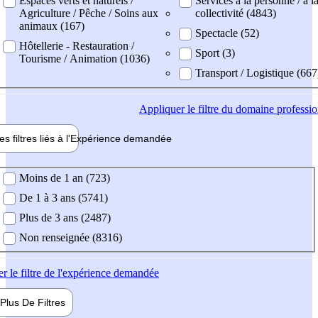
Espaces verts et naturels /
Services à la personne / à l
Agriculture / Pêche / Soins aux
collectivité (4843)
animaux (167)
Spectacle (52)
Hôtellerie - Restauration /
Sport (3)
Tourisme / Animation (1036)
Transport / Logistique (667
Appliquer
le filtre du domaine professi
es filtres liés à l'
Expérience
demandée
ience demandée
Moins de 1 an (723)
De 1 à 3 ans (5741)
Plus de 3 ans (2487)
Non renseignée (8316)
er
le filtre de l'expérience demandée
Plus De
Filtres