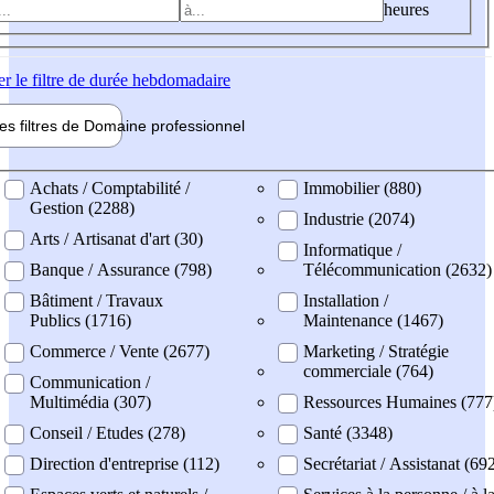
heures
er
le filtre de durée hebdomadaire
les filtres de
Domaine pro
fessionnel
ne professionel
Achats / Comptabilité /
Immobilier (880)
Gestion (2288)
Industrie (2074)
Arts / Artisanat d'art (30)
Informatique /
Banque / Assurance (798)
Télécommunication (2632)
Bâtiment / Travaux
Installation /
Publics (1716)
Maintenance (1467)
Commerce / Vente (2677)
Marketing / Stratégie
commerciale (764)
Communication /
Multimédia (307)
Ressources Humaines (777
Conseil / Etudes (278)
Santé (3348)
Direction d'entreprise (112)
Secrétariat / Assistanat (69