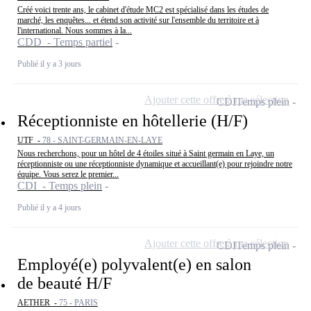
Créé voici trente ans, le cabinet d'étude MC2 est spécialisé dans les études de
marché, les enquêtes... et étend son activité sur l'ensemble du territoire et à
l'international. Nous sommes à la...
CDD - Temps partiel
Publié il y a 3 jours
Ajouter cette offre à ma sélection
CDI
Temps plein
Réceptionniste en hôtellerie (H/F)
UTF -
78 - SAINT-GERMAIN-EN-LAYE
Nous recherchons, pour un hôtel de 4 étoiles situé à Saint germain en Laye, un
réceptionniste ou une réceptionniste dynamique et accueillant(e) pour rejoindre notre
équipe. Vous serez le premier...
CDI - Temps plein
Publié il y a 4 jours
Ajouter cette offre à ma sélection
CDI
Temps plein
Employé(e) polyvalent(e) en salon
de beauté H/F
AETHER -
75 - PARIS