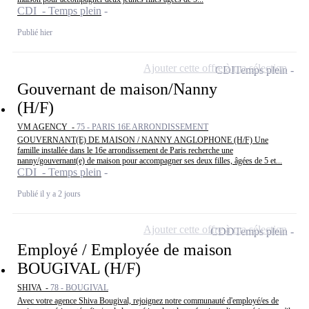
CDI - Temps plein
Publié hier
Ajouter cette offre à ma sélection
CDI
Temps plein
Gouvernant de maison/Nanny
(H/F)
VM AGENCY -
75 - PARIS 16E ARRONDISSEMENT
GOUVERNANT(E) DE MAISON / NANNY ANGLOPHONE (H/F) Une
famille installée dans le 16e arrondissement de Paris recherche une
nanny/gouvernant(e) de maison pour accompagner ses deux filles, âgées de 5 et...
CDI - Temps plein
Publié il y a 2 jours
Ajouter cette offre à ma sélection
CDD
Temps plein
Employé / Employée de maison
BOUGIVAL (H/F)
SHIVA -
78 - BOUGIVAL
Avec votre agence Shiva Bougival, rejoignez notre communauté d'employé/es de