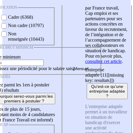
IFICATION
par France travail,
Cap emploi et ses
Cadre (6368)
partenaires pour ses
actions concrètes en
Non cadre (10797)
faveur du recrutement,
Non
de l’intégration et de
renseignée (10443)
l’accompagnement de
ses collaborateurs en
IRE BRUT MINIMUM
situation de handicap.
Pour en savoir plus,
re minimum
consultez cet article
.
ssez une périodicité pour le salaire saisi
Entreprise
adaptée (11
[[missing
NITÉS
key: resultats]]
)
z parmi les 1ers à postuler
Qu'est-ce qu'une
3)
résultats
entreprise adaptée
?
urquoi serez-vous parmi les
premiers à postuler ?
L'entreprise adaptée
es de plus de 15 jours,
permet à un travailleur
tant moins de 4 candidatures
en situation de
t France Travail est informé)
handicap d'exercer
ICAP
une activité