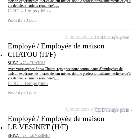
maison expérimentés, fier/es de leur métier, dont le professionnalisme mérite ce qu'il
y a de mieux : mieux rémunéré/e,...
CDD - Temps plein
Publié il y a 3 jours
Ajouter cette offre à ma sélection
CDD
Temps plein
Employé / Employée de maison
CHATOU (H/F)
SHIVA -
78 - CHATOU
Avec votre agence Shiva Chatou, rejoignez notre communauté d'employé/es de
maison expérimentés, fier/es de leur métier, dont le professionnalisme mérite ce qu'il
y a de mieux : mieux rémunéré/e,...
CDD - Temps plein
Publié il y a 3 jours
Ajouter cette offre à ma sélection
CDD
Temps plein
Employé / Employée de maison
LE VESINET (H/F)
SHIVA -
78 - LE VESINET