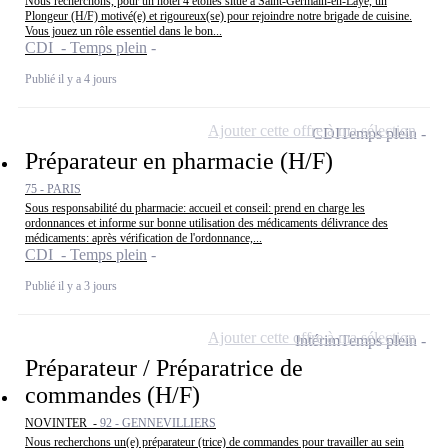
Nous recherchons, pour un hôtel 4 étoiles situé à Saint-Germain-en-Laye, un
Plongeur (H/F) motivé(e) et rigoureux(se) pour rejoindre notre brigade de cuisine.
Vous jouez un rôle essentiel dans le bon...
CDI - Temps plein
Publié il y a 4 jours
Ajouter cette offre à ma sélection
CDI
Temps plein
Préparateur en pharmacie (H/F)
75 - PARIS
Sous responsabilité du pharmacie: accueil et conseil: prend en charge les
ordonnances et informe sur bonne utilisation des médicaments délivrance des
médicaments: après vérification de l'ordonnance,...
CDI - Temps plein
Publié il y a 3 jours
Ajouter cette offre à ma sélection
Intérim
Temps plein
Préparateur / Préparatrice de
commandes (H/F)
NOVINTER -
92 - GENNEVILLIERS
Nous recherchons un(e) préparateur (trice) de commandes pour travailler au sein