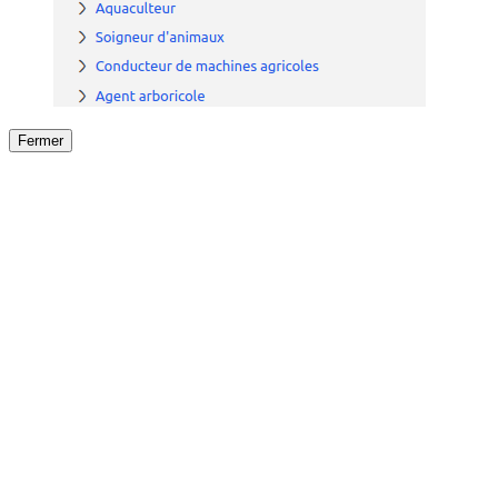
Fermer
Fermer
le détail de l'offre
/
Offre
sur
Offre précéden