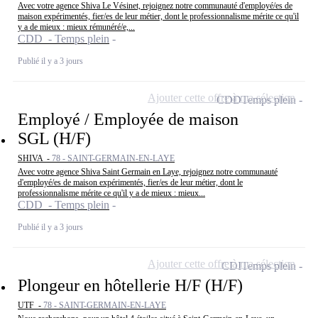
Avec votre agence Shiva Le Vésinet, rejoignez notre communauté d'employé/es de
maison expérimentés, fier/es de leur métier, dont le professionnalisme mérite ce qu'il
y a de mieux : mieux rémunéré/e,...
CDD - Temps plein
Publié il y a 3 jours
Ajouter cette offre à ma sélection
CDD
Temps plein
Employé / Employée de maison
SGL (H/F)
SHIVA -
78 - SAINT-GERMAIN-EN-LAYE
Avec votre agence Shiva Saint Germain en Laye, rejoignez notre communauté
d'employé/es de maison expérimentés, fier/es de leur métier, dont le
professionnalisme mérite ce qu'il y a de mieux : mieux...
CDD - Temps plein
Publié il y a 3 jours
Ajouter cette offre à ma sélection
CDI
Temps plein
Plongeur en hôtellerie H/F (H/F)
UTF -
78 - SAINT-GERMAIN-EN-LAYE