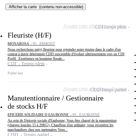
Afficher la carte
(contenu non-accessible)
Ajouter cette offre à ma sélection
CDI
Temps plein
Fleuriste (H/F)
MONAROSA -
95 - ERMONT
Nous recherchons un(e) fleuriste pour rejoindre notre équipe dans le cadre d'un
contrat à durée déterminée CDD susceptible d'évoluer ultérieurement vers un CDI
Profil : Expérience en boutique florale...
CDI - Temps plein
Publié hier
Ajouter cette offre à ma sélection
CDD
Temps partiel
Manutentionnaire / Gestionnaire
de stocks H/F
EPICERIE SOLIDAIRE D EAUBONNE -
95 - EAUBONNE
Au sein de l'épicerie sociale d'Eaubonne, Vous êtes chargé de la manutention
(charges lourdes 15 à 20KG), Chauffeur d'un utilitaire, vous récupérez les
marchandises chez nos partenaires Vous...
CDD - Temps partiel