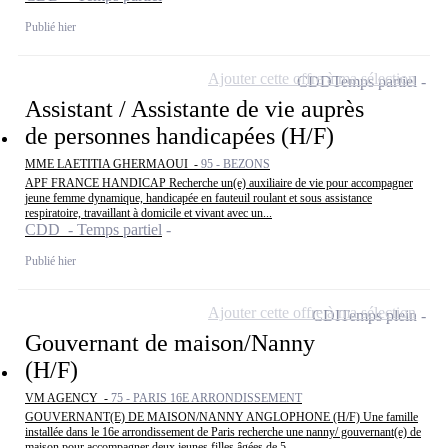
Publié hier
Ajouter cette offre à ma sélection
CDD
Temps partiel
Assistant / Assistante de vie auprès
de personnes handicapées (H/F)
MME LAETITIA GHERMAOUI -
95 - BEZONS
APF FRANCE HANDICAP Recherche un(e) auxiliaire de vie pour accompagner
jeune femme dynamique, handicapée en fauteuil roulant et sous assistance
respiratoire, travaillant à domicile et vivant avec un...
CDD - Temps partiel
Publié hier
Ajouter cette offre à ma sélection
CDI
Temps plein
Gouvernant de maison/Nanny
(H/F)
VM AGENCY -
75 - PARIS 16E ARRONDISSEMENT
GOUVERNANT(E) DE MAISON/NANNY ANGLOPHONE (H/F) Une famille
installée dans le 16e arrondissement de Paris recherche une nanny/ gouvernant(e) de
maison pour accompagner deux jeunes filles âgées de 5...