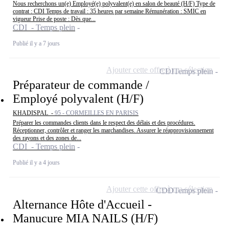
Nous recherchons un(e) Employé(e) polyvalent(e) en salon de beauté (H/F) Type de
contrat : CDI Temps de travail : 35 heures par semaine Rémunération : SMIC en
vigueur Prise de poste : Dès que...
CDI - Temps plein
Publié il y a 7 jours
Ajouter cette offre à ma sélection
CDI
Temps plein
Préparateur de commande /
Employé polyvalent (H/F)
KHADISPAL -
95 - CORMEILLES EN PARISIS
Préparer les commandes clients dans le respect des délais et des procédures.
Réceptionner, contrôler et ranger les marchandises. Assurer le réapprovisionnement
des rayons et des zones de...
CDI - Temps plein
Publié il y a 4 jours
Ajouter cette offre à ma sélection
CDD
Temps plein
Alternance Hôte d'Accueil -
Manucure MIA NAILS (H/F)