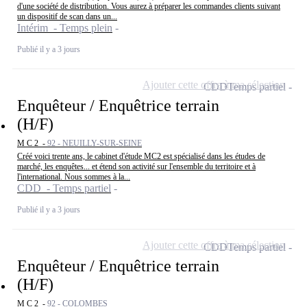
d'une société de distribution. Vous aurez à préparer les commandes clients suivant
un dispositif de scan dans un...
Intérim - Temps plein
Publié il y a 3 jours
Ajouter cette offre à ma sélection
CDD
Temps partiel
Enquêteur / Enquêtrice terrain
(H/F)
M C 2 -
92 - NEUILLY-SUR-SEINE
Créé voici trente ans, le cabinet d'étude MC2 est spécialisé dans les études de
marché, les enquêtes... et étend son activité sur l'ensemble du territoire et à
l'international. Nous sommes à la...
CDD - Temps partiel
Publié il y a 3 jours
Ajouter cette offre à ma sélection
CDD
Temps partiel
Enquêteur / Enquêtrice terrain
(H/F)
M C 2 -
92 - COLOMBES