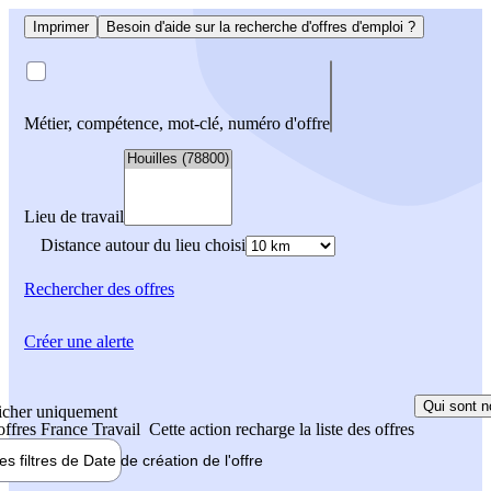
Imprimer
Besoin d'aide sur la recherche d'offres d'emploi ?
Métier, compétence, mot-clé, numéro d'offre
Lieu de travail
Distance autour du lieu choisi
Rechercher
des offres
Créer une alerte
Qui sont n
icher uniquement
 offres France Travail
Cette action recharge la liste des offres
les filtres de
Date de création
de l'offre