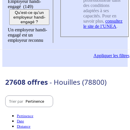
professionnelle dans
Employeur handi-
des conditions
engagé (149)
adaptées à ses
Qu'est-ce qu'un
capacités. Pour en
employeur handi-
savoir plus,
consultez
engagé ?
le site de l’UNEA
.
Un employeur handi-
engagé est un
employeur reconnu
Appliquer
les filtres
27608 offres
- Houilles (78800)
Trier par
Pertinence
Pertinence
Date
Distance