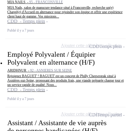
MIA NAILS -
95 - FRANCONVILLE
MIA Nails, salon de manucure tendance situé à Franconville, recherche un(e)
Chargé(e) d'Accueil en alternance pour rejoindre son équipe et offrir une expérience
client haut de gamme. Vos missions...
CDD - Temps plein
Publié il y a 7 jours
Ajouter cette offre à ma sélection
CDD
Temps plein
Employé Polyvalent / Équipier
Polyvalent en alternance (H/F)
ARIDHNUR -
92 - ASNIERES SUR SEINE
Rejoignez BAGUET' ! BAGUET' est un concept de Philly Cheesesteak situé à
Asnières-sur-Seine, proposant des produits frais, une viande préparée chaque jour et
un service rapide de qualité. Nous...
CDD - Temps plein
Publié il y a 7 jours
Ajouter cette offre à ma sélection
CDI
Temps partiel
Assistant / Assistante de vie auprès
de personnes handicapées (H/F)