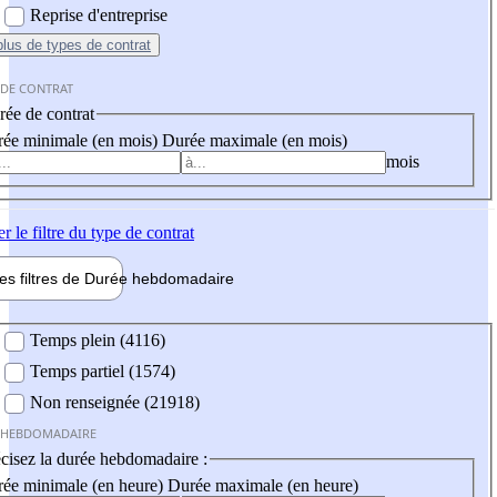
Reprise d'entreprise
plus
de types de contrat
 DE CONTRAT
ée de contrat
ée minimale (en mois)
Durée maximale (en mois)
mois
er
le filtre du type de contrat
les filtres de
Durée hebdo
madaire
 hebdomadaire
Temps plein (4116)
Temps partiel (1574)
Non renseignée (21918)
 HEBDOMADAIRE
cisez la durée hebdomadaire :
ée minimale (en heure)
Durée maximale (en heure)