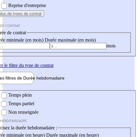
Reprise d'entreprise
plus
de types de contrat
 DE CONTRAT
ée de contrat
ée minimale (en mois)
Durée maximale (en mois)
mois
er
le filtre du type de contrat
les filtres de
Durée hebdo
madaire
 hebdomadaire
Temps plein
Temps partiel
Non renseignée
 HEBDOMADAIRE
cisez la durée hebdomadaire :
ée minimale (en heure)
Durée maximale (en heure)