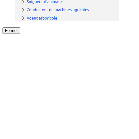
Fermer
Fermer
le détail de l'offre
/
Offre
sur
Offre précéden