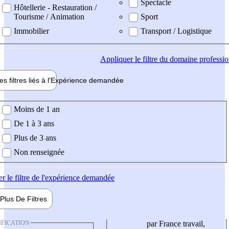
Spectacle
Hôtellerie - Restauration /
Tourisme / Animation
Sport
Immobilier
Transport / Logistique
Appliquer
le filtre du domaine professi
es filtres liés à l'
Expérience
demandée
ience demandée
Moins de 1 an
De 1 à 3 ans
Plus de 3 ans
Non renseignée
er
le filtre de l'expérience demandée
Plus De
Filtres
IFICATION
par France travail,