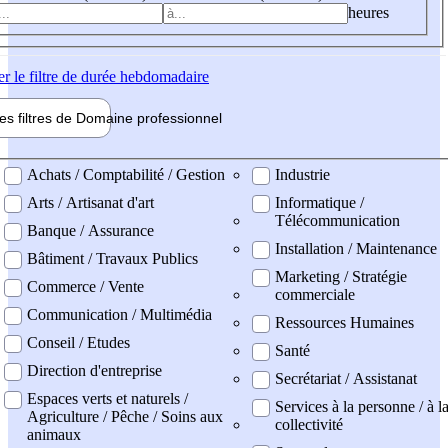
heures
er
le filtre de durée hebdomadaire
les filtres de
Domaine pro
fessionnel
ne professionel
Achats / Comptabilité / Gestion
Industrie
Arts / Artisanat d'art
Informatique /
Télécommunication
Banque / Assurance
Installation / Maintenance
Bâtiment / Travaux Publics
Marketing / Stratégie
Commerce / Vente
commerciale
Communication / Multimédia
Ressources Humaines
Conseil / Etudes
Santé
Direction d'entreprise
Secrétariat / Assistanat
Espaces verts et naturels /
Services à la personne / à l
Agriculture / Pêche / Soins aux
collectivité
animaux