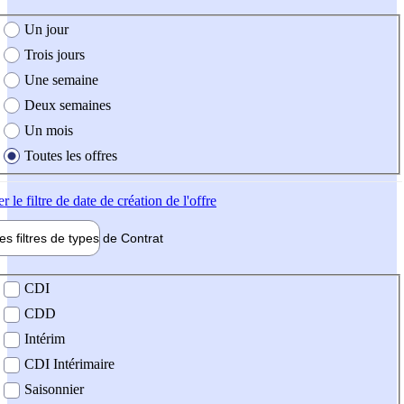
e création de l'offre
Un jour
Trois jours
Une semaine
Deux semaines
Un mois
Toutes les offres
er
le filtre de date de création de l'offre
les filtres de types de
Contrat
de contrat
CDI
CDD
Intérim
CDI Intérimaire
Saisonnier