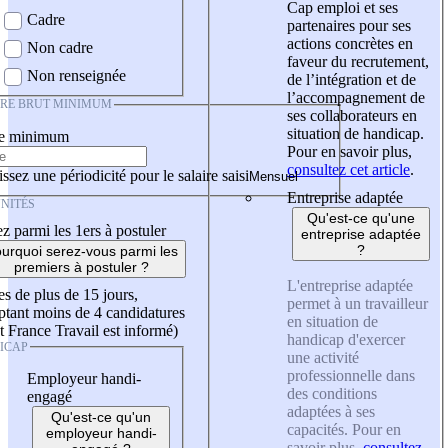
Cap emploi et ses
Cadre
partenaires pour ses
actions concrètes en
Non cadre
faveur du recrutement,
Non renseignée
de l’intégration et de
l’accompagnement de
IRE BRUT MINIMUM
ses collaborateurs en
situation de handicap.
re minimum
Pour en savoir plus,
consultez cet article
.
ssez une périodicité pour le salaire saisi
Entreprise adaptée
NITÉS
Qu'est-ce qu'une
z parmi les 1ers à postuler
entreprise adaptée
?
urquoi serez-vous parmi les
premiers à postuler ?
L'entreprise adaptée
es de plus de 15 jours,
permet à un travailleur
tant moins de 4 candidatures
en situation de
t France Travail est informé)
handicap d'exercer
ICAP
une activité
professionnelle dans
Employeur handi-
des conditions
engagé
adaptées à ses
Qu'est-ce qu'un
capacités. Pour en
employeur handi-
savoir plus,
consultez