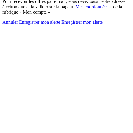
Pour recevoir les offres par e-mail, vous devez saisir votre adresse
électronique et la valider sur la page «
Mes coordonnées
» de la
rubrique « Mon compte »
Annuler
Enregistrer mon alerte
Enregistrer
mon alerte