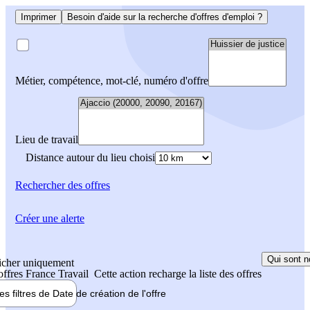
Imprimer
Besoin d'aide sur la recherche d'offres d'emploi ?
Métier, compétence, mot-clé, numéro d'offre
Lieu de travail
Distance autour du lieu choisi
Rechercher
des offres
Créer une alerte
Qui sont n
icher uniquement
 offres France Travail
Cette action recharge la liste des offres
les filtres de
Date de création
de l'offre