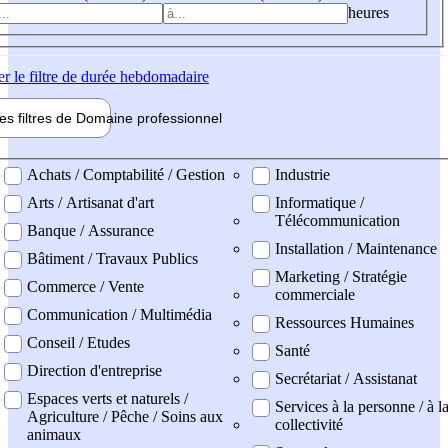
heures
er
le filtre de durée hebdomadaire
les filtres de
Domaine pro
fessionnel
ne professionel
Achats / Comptabilité / Gestion
Industrie
Arts / Artisanat d'art
Informatique /
Télécommunication
Banque / Assurance
Installation / Maintenance
Bâtiment / Travaux Publics
Marketing / Stratégie
Commerce / Vente
commerciale
Communication / Multimédia
Ressources Humaines
Conseil / Etudes
Santé
Direction d'entreprise
Secrétariat / Assistanat
Espaces verts et naturels /
Services à la personne / à l
Agriculture / Pêche / Soins aux
collectivité
animaux