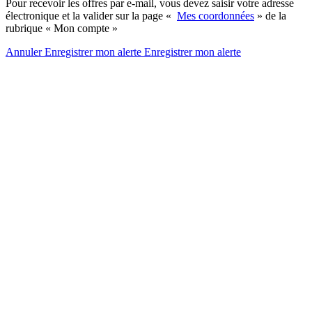
Pour recevoir les offres par e-mail, vous devez saisir votre adresse
électronique et la valider sur la page «
Mes coordonnées
» de la
rubrique « Mon compte »
Annuler
Enregistrer mon alerte
Enregistrer
mon alerte