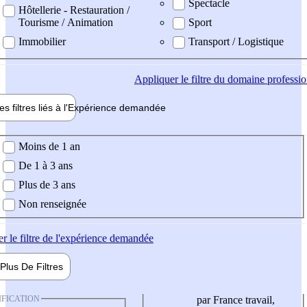
Spectacle
Hôtellerie - Restauration /
Tourisme / Animation
Sport
Immobilier
Transport / Logistique
Appliquer
le filtre du domaine professi
es filtres liés à l'
Expérience
demandée
ience demandée
Moins de 1 an
De 1 à 3 ans
Plus de 3 ans
Non renseignée
er
le filtre de l'expérience demandée
Plus De
Filtres
IFICATION
par France travail,