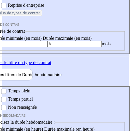
Reprise d'entreprise
plus
de types de contrat
 DE CONTRAT
ée de contrat
ée minimale (en mois)
Durée maximale (en mois)
mois
er
le filtre du type de contrat
les filtres de
Durée hebdo
madaire
 hebdomadaire
Temps plein
Temps partiel
Non renseignée
 HEBDOMADAIRE
cisez la durée hebdomadaire :
ée minimale (en heure)
Durée maximale (en heure)