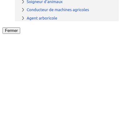
Fermer
Fermer
le détail de l'offre
/
Offre
sur
Offre précéden