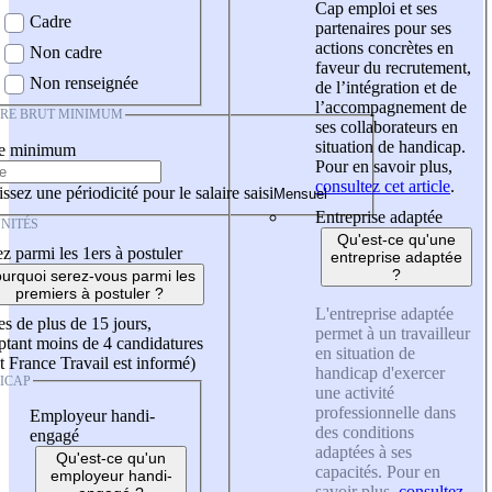
Cap emploi et ses
Cadre
partenaires pour ses
actions concrètes en
Non cadre
faveur du recrutement,
Non renseignée
de l’intégration et de
l’accompagnement de
IRE BRUT MINIMUM
ses collaborateurs en
situation de handicap.
re minimum
Pour en savoir plus,
consultez cet article
.
ssez une périodicité pour le salaire saisi
Entreprise adaptée
NITÉS
Qu'est-ce qu'une
z parmi les 1ers à postuler
entreprise adaptée
?
urquoi serez-vous parmi les
premiers à postuler ?
L'entreprise adaptée
es de plus de 15 jours,
permet à un travailleur
tant moins de 4 candidatures
en situation de
t France Travail est informé)
handicap d'exercer
ICAP
une activité
professionnelle dans
Employeur handi-
des conditions
engagé
adaptées à ses
Qu'est-ce qu'un
capacités. Pour en
employeur handi-
savoir plus,
consultez