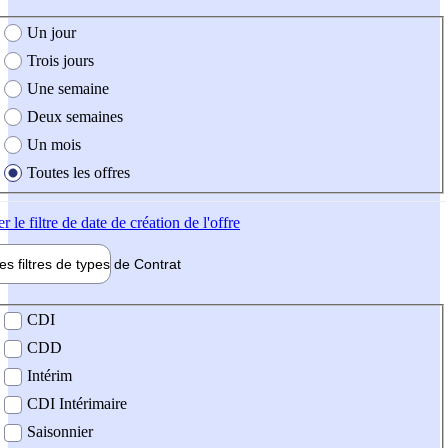
e création de l'offre
Un jour
Trois jours
Une semaine
Deux semaines
Un mois
Toutes les offres
er
le filtre de date de création de l'offre
les filtres de types de
Contrat
de contrat
CDI
CDD
Intérim
CDI Intérimaire
Saisonnier