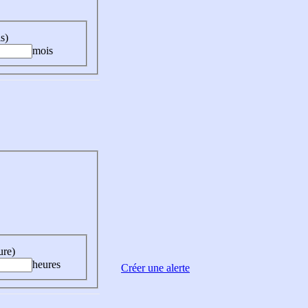
s)
mois
ure)
heures
Créer une alerte