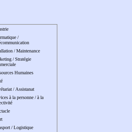
strie
rmatique /
écommunication
allation / Maintenance
eting / Stratégie
merciale
sources Humaines
té
étariat / Assistanat
ices à la personne / à la
ectivité
ctacle
rt
sport / Logistique