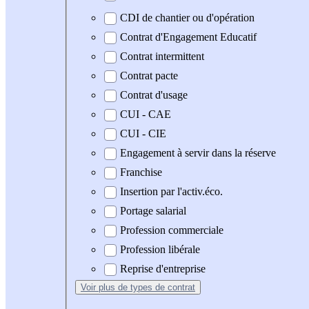
CDI de chantier ou d'opération
Contrat d'Engagement Educatif
Contrat intermittent
Contrat pacte
Contrat d'usage
CUI - CAE
CUI - CIE
Engagement à servir dans la réserve
Franchise
Insertion par l'activ.éco.
Portage salarial
Profession commerciale
Profession libérale
Reprise d'entreprise
Voir plus
de types de contrat