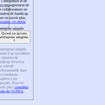
 l’intégration et de
’accompagnement de
s collaborateurs en
tuation de handicap.
ur en savoir plus,
nsultez cet article
.
treprise adaptée
Qu'est-ce qu'une
entreprise adaptée
?
entreprise adaptée
rmet à un travailleur
 situation de
ndicap d'exercer
e activité
ofessionnelle dans
s conditions
aptées à ses
pacités. Pour en
voir plus,
consultez
 site de l’UNEA
.