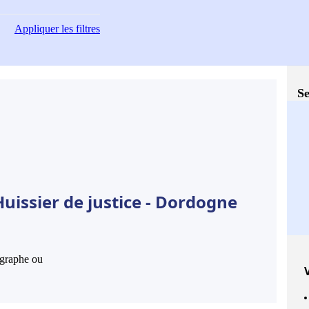
Appliquer
les filtres
Se
uissier de justice - Dordogne
hographe ou
V