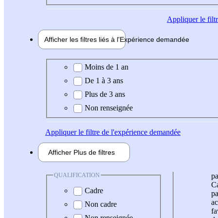
Appliquer
le fil
Afficher les filtres liés à l'
Expérience
demandée
Expérience demandée
Moins de 1 an
De 1 à 3 ans
Plus de 3 ans
Non renseignée
Appliquer
le filtre de l'expérience demandée
Afficher
Plus de
filtres
QUALIFICATION
pa
Ca
Cadre
pa
ac
Non cadre
fa
Non renseignée