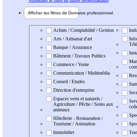
Appliquer
le filtre de durée hebdomadaire
Afficher les filtres de
Domaine pro
fessionnel
Domaine professionel
Achats / Comptabilité / Gestion
Indu
Arts / Artisanat d'art
Info
Tél
Banque / Assurance
Inst
Bâtiment / Travaux Publics
Mark
Commerce / Vente
com
Communication / Multimédia
Res
Conseil / Etudes
San
Direction d'entreprise
Secr
Espaces verts et naturels /
Serv
Agriculture / Pêche / Soins aux
coll
animaux
Spe
Hôtellerie - Restauration /
Tourisme / Animation
Spo
Immobilier
Tran