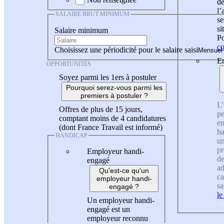
de
l
SALAIRE BRUT MINIMUM
se
si
Salaire minimum
Po
co
Choisissez une périodicité pour le salaire saisi
En
OPPORTUNITÉS
Soyez parmi les 1ers à postuler
Pourquoi serez-vous parmi les
premiers à postuler ?
L'
Offres de plus de 15 jours,
pe
comptant moins de 4 candidatures
en
(dont France Travail est informé)
ha
HANDICAP
un
pr
Employeur handi-
de
engagé
ad
Qu'est-ce qu'un
ca
employeur handi-
sa
engagé ?
le
Un employeur handi-
engagé est un
employeur reconnu