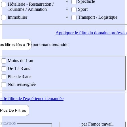
Spectacle
Hôtellerie - Restauration /
Tourisme / Animation
Sport
Immobilier
Transport / Logistique
Appliquer
le filtre du domaine professi
es filtres liés à l'
Expérience
demandée
ience demandée
Moins de 1 an
De 1 à 3 ans
Plus de 3 ans
Non renseignée
er
le filtre de l'expérience demandée
Plus De
Filtres
IFICATION
par France travail,