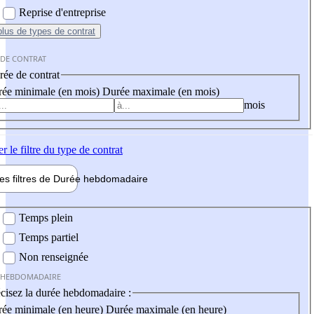
Reprise d'entreprise
plus
de types de contrat
 DE CONTRAT
ée de contrat
ée minimale (en mois)
Durée maximale (en mois)
mois
er
le filtre du type de contrat
les filtres de
Durée hebdo
madaire
 hebdomadaire
Temps plein
Temps partiel
Non renseignée
 HEBDOMADAIRE
cisez la durée hebdomadaire :
ée minimale (en heure)
Durée maximale (en heure)