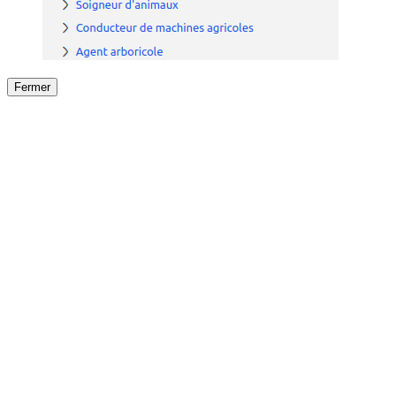
Fermer
Fermer
le détail de l'offre
/
Offre
sur
Offre précéden