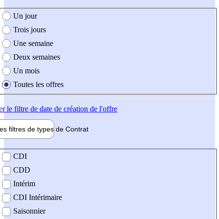
e création de l'offre
Un jour
Trois jours
Une semaine
Deux semaines
Un mois
Toutes les offres
er
le filtre de date de création de l'offre
les filtres de types de
Contrat
de contrat
CDI
CDD
Intérim
CDI Intérimaire
Saisonnier