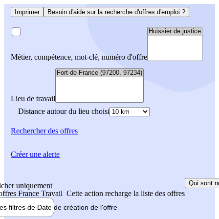
Imprimer
Besoin d'aide sur la recherche d'offres d'emploi ?
Métier, compétence, mot-clé, numéro d'offre
Lieu de travail
Distance autour du lieu choisi
Rechercher
des offres
Créer une alerte
Qui sont n
icher uniquement
 offres France Travail
Cette action recharge la liste des offres
les filtres de
Date de création
de l'offre