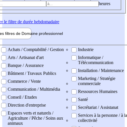
heures
er
le filtre de durée hebdomadaire
les filtres de
Domaine pro
fessionnel
ne professionel
Achats / Comptabilité / Gestion
Industrie
Arts / Artisanat d'art
Informatique /
Télécommunication
Banque / Assurance
Installation / Maintenance
Bâtiment / Travaux Publics
Marketing / Stratégie
Commerce / Vente
commerciale
Communication / Multimédia
Ressources Humaines
Conseil / Etudes
Santé
Direction d'entreprise
Secrétariat / Assistanat
Espaces verts et naturels /
Services à la personne / à l
Agriculture / Pêche / Soins aux
collectivité
animaux