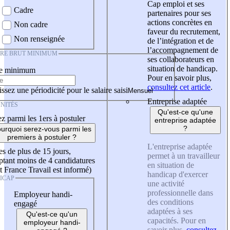
Cap emploi et ses
Cadre
partenaires pour ses
actions concrètes en
Non cadre
faveur du recrutement,
Non renseignée
de l’intégration et de
l’accompagnement de
IRE BRUT MINIMUM
ses collaborateurs en
situation de handicap.
re minimum
Pour en savoir plus,
consultez cet article
.
ssez une périodicité pour le salaire saisi
Entreprise adaptée
NITÉS
Qu'est-ce qu'une
z parmi les 1ers à postuler
entreprise adaptée
?
urquoi serez-vous parmi les
premiers à postuler ?
L'entreprise adaptée
es de plus de 15 jours,
permet à un travailleur
tant moins de 4 candidatures
en situation de
t France Travail est informé)
handicap d'exercer
ICAP
une activité
professionnelle dans
Employeur handi-
des conditions
engagé
adaptées à ses
Qu'est-ce qu'un
capacités. Pour en
employeur handi-
savoir plus,
consultez