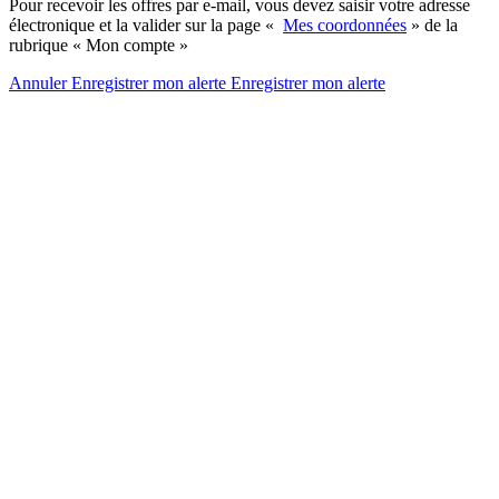
Pour recevoir les offres par e-mail, vous devez saisir votre adresse
électronique et la valider sur la page «
Mes coordonnées
» de la
rubrique « Mon compte »
Annuler
Enregistrer mon alerte
Enregistrer
mon alerte