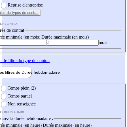
Reprise d'entreprise
plus
de types de contrat
 DE CONTRAT
ée de contrat
ée minimale (en mois)
Durée maximale (en mois)
mois
er
le filtre du type de contrat
les filtres de
Durée hebdo
madaire
 hebdomadaire
Temps plein (2)
Temps partiel
Non renseignée
 HEBDOMADAIRE
cisez la durée hebdomadaire :
ée minimale (en heure)
Durée maximale (en heure)