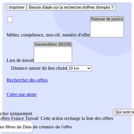
Imprimer
Besoin d'aide sur la recherche d'offres d'emploi ?
Métier, compétence, mot-clé, numéro d'offre
Lieu de travail
Distance autour du lieu choisi
Rechercher
des offres
Créer une alerte
Qui sont n
icher uniquement
 offres France Travail
Cette action recharge la liste des offres
les filtres de
Date de création
de l'offre