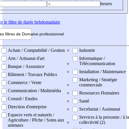
heures
er
le filtre de durée hebdomadaire
les filtres de
Domaine pro
fessionnel
ne professionel
Achats / Comptabilité / Gestion
Industrie
Arts / Artisanat d'art
Informatique /
Télécommunication
Banque / Assurance
Installation / Maintenance
Bâtiment / Travaux Publics
Marketing / Stratégie
Commerce / Vente
commerciale
Communication / Multimédia
Ressources Humaines
Conseil / Etudes
Santé
Direction d'entreprise
Secrétariat / Assistanat
Espaces verts et naturels /
Services à la personne / à l
Agriculture / Pêche / Soins aux
collectivité (2)
animaux