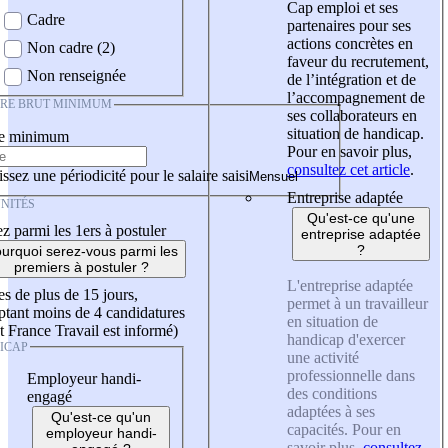
Cap emploi et ses
Cadre
partenaires pour ses
actions concrètes en
Non cadre (2)
faveur du recrutement,
Non renseignée
de l’intégration et de
l’accompagnement de
IRE BRUT MINIMUM
ses collaborateurs en
situation de handicap.
re minimum
Pour en savoir plus,
consultez cet article
.
ssez une périodicité pour le salaire saisi
Entreprise adaptée
NITÉS
Qu'est-ce qu'une
z parmi les 1ers à postuler
entreprise adaptée
?
urquoi serez-vous parmi les
premiers à postuler ?
L'entreprise adaptée
es de plus de 15 jours,
permet à un travailleur
tant moins de 4 candidatures
en situation de
t France Travail est informé)
handicap d'exercer
ICAP
une activité
professionnelle dans
Employeur handi-
des conditions
engagé
adaptées à ses
Qu'est-ce qu'un
capacités. Pour en
employeur handi-
savoir plus,
consultez