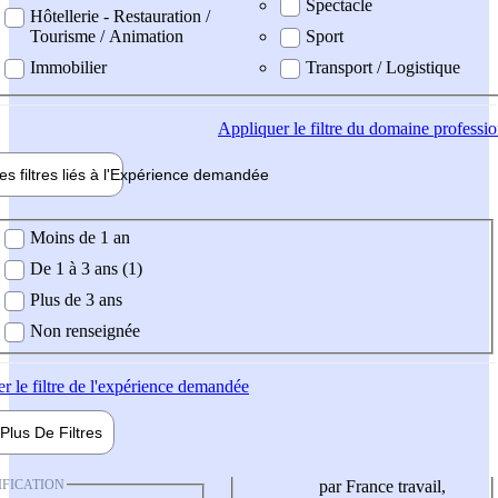
Spectacle
Hôtellerie - Restauration /
Tourisme / Animation
Sport
Immobilier
Transport / Logistique
Appliquer
le filtre du domaine professi
es filtres liés à l'
Expérience
demandée
ience demandée
Moins de 1 an
De 1 à 3 ans (1)
Plus de 3 ans
Non renseignée
er
le filtre de l'expérience demandée
Plus De
Filtres
IFICATION
par France travail,