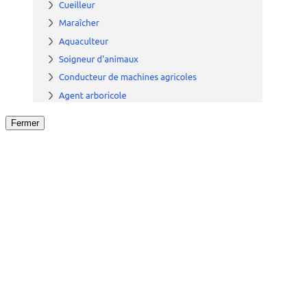
Fermer
Fermer
le détail de l'offre
/
Offre
sur
Offre précéden