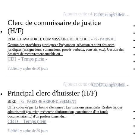
Ajouter cette offre à ma sélection
CDI
Temps plein
Clerc de commissaire de justice
(H/F)
REMI CHAVAUDRET, COMMISSAIRE DE JUSTICE -
75 - PARIS 01
Gestion des procédures juridiques : Préparation, rédaction et suivi des actes
juridiques (assignations, sommations, procès-verbaux, constats, etc.). Gestion des
dossiers de recouvrement amiable ou...
CDI - Temps plein
Publié il y a plus de 30 jours
Ajouter cette offre à ma sélection
CDD
Temps plein
Principal clerc d'huissier (H/F)
BJRD -
75 - PARIS 4E ARRONDISSEMENT
Offre collectée par La bonne alternance : Les missions principales Réalise l'appui
administratif (courrier, recherche d'information, constitution d'un fonds
documentaire, ...) d'un professionnel du...
CDD - Temps plein
Publié il y a plus de 30 jours