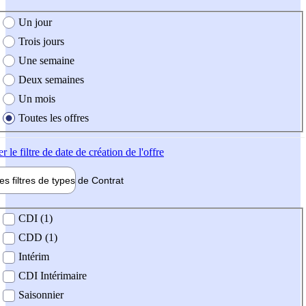
e création de l'offre
Un jour
Trois jours
Une semaine
Deux semaines
Un mois
Toutes les offres
er
le filtre de date de création de l'offre
les filtres de types de
Contrat
de contrat
CDI (1)
CDD (1)
Intérim
CDI Intérimaire
Saisonnier