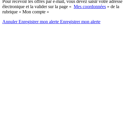
Pour recevoir les offres par e-mail, vous devez saisir votre adresse
électronique et la valider sur la page «
Mes coordonnées
» de la
rubrique « Mon compte »
Annuler
Enregistrer mon alerte
Enregistrer
mon alerte