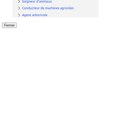
Fermer
Fermer
le détail de l'offre
/
Offre
sur
Offre précéden