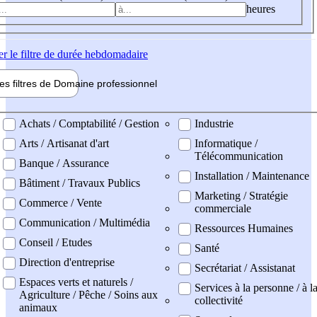
heures
er
le filtre de durée hebdomadaire
les filtres de
Domaine pro
fessionnel
ne professionel
Achats / Comptabilité / Gestion
Industrie
Arts / Artisanat d'art
Informatique /
Télécommunication
Banque / Assurance
Installation / Maintenance
Bâtiment / Travaux Publics
Marketing / Stratégie
Commerce / Vente
commerciale
Communication / Multimédia
Ressources Humaines
Conseil / Etudes
Santé
Direction d'entreprise
Secrétariat / Assistanat
Espaces verts et naturels /
Services à la personne / à l
Agriculture / Pêche / Soins aux
collectivité
animaux