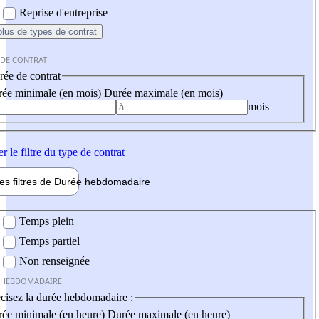
Reprise d'entreprise
plus
de types de contrat
 DE CONTRAT
ée de contrat
ée minimale (en mois)
Durée maximale (en mois)
mois
er
le filtre du type de contrat
les filtres de
Durée hebdo
madaire
 hebdomadaire
Temps plein
Temps partiel
Non renseignée
 HEBDOMADAIRE
cisez la durée hebdomadaire :
ée minimale (en heure)
Durée maximale (en heure)