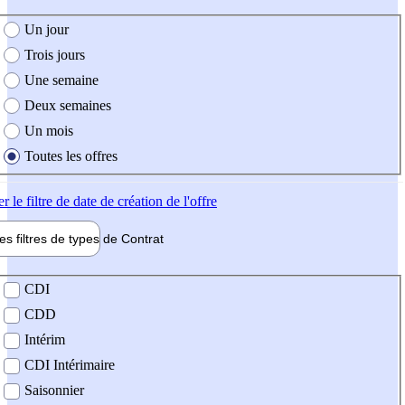
e création de l'offre
Un jour
Trois jours
Une semaine
Deux semaines
Un mois
Toutes les offres
er
le filtre de date de création de l'offre
les filtres de types de
Contrat
de contrat
CDI
CDD
Intérim
CDI Intérimaire
Saisonnier