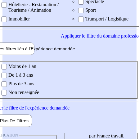
Spectacle
Hôtellerie - Restauration /
Tourisme / Animation
Sport
Immobilier
Transport / Logistique
Appliquer
le filtre du domaine professi
es filtres liés à l'
Expérience
demandée
ience demandée
Moins de 1 an
De 1 à 3 ans
Plus de 3 ans
Non renseignée
er
le filtre de l'expérience demandée
Plus De
Filtres
IFICATION
par France travail,