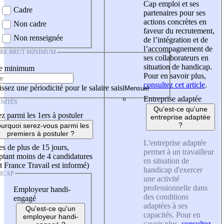
Cap emploi et ses
Cadre
partenaires pour ses
actions concrètes en
Non cadre
faveur du recrutement,
Non renseignée
de l’intégration et de
l’accompagnement de
IRE BRUT MINIMUM
ses collaborateurs en
situation de handicap.
re minimum
Pour en savoir plus,
consultez cet article
.
ssez une périodicité pour le salaire saisi
Entreprise adaptée
NITÉS
Qu'est-ce qu'une
z parmi les 1ers à postuler
entreprise adaptée
?
urquoi serez-vous parmi les
premiers à postuler ?
L'entreprise adaptée
es de plus de 15 jours,
permet à un travailleur
tant moins de 4 candidatures
en situation de
t France Travail est informé)
handicap d'exercer
ICAP
une activité
professionnelle dans
Employeur handi-
des conditions
engagé
adaptées à ses
Qu'est-ce qu'un
capacités. Pour en
employeur handi-
savoir plus,
consultez