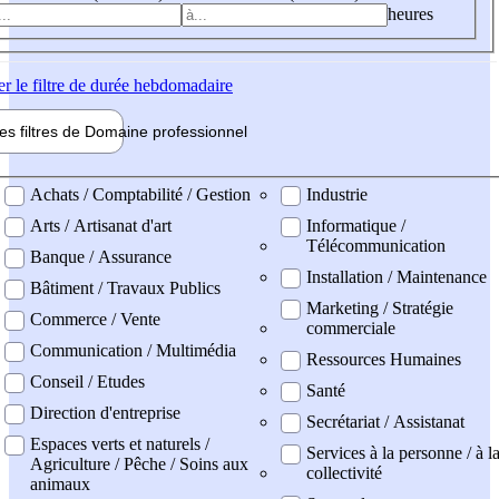
heures
er
le filtre de durée hebdomadaire
les filtres de
Domaine pro
fessionnel
ne professionel
Achats / Comptabilité / Gestion
Industrie
Arts / Artisanat d'art
Informatique /
Télécommunication
Banque / Assurance
Installation / Maintenance
Bâtiment / Travaux Publics
Marketing / Stratégie
Commerce / Vente
commerciale
Communication / Multimédia
Ressources Humaines
Conseil / Etudes
Santé
Direction d'entreprise
Secrétariat / Assistanat
Espaces verts et naturels /
Services à la personne / à l
Agriculture / Pêche / Soins aux
collectivité
animaux