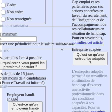
Cap emploi et ses
Cadre
partenaires pour ses
actions concrètes en
Non cadre
faveur du recrutement,
Non renseignée
de l’intégration et de
l’accompagnement de
IRE BRUT MINIMUM
ses collaborateurs en
situation de handicap.
re minimum
Pour en savoir plus,
consultez cet article
.
ssez une périodicité pour le salaire saisi
Entreprise adaptée
NITÉS
Qu'est-ce qu'une
z parmi les 1ers à postuler
entreprise adaptée
?
urquoi serez-vous parmi les
premiers à postuler ?
L'entreprise adaptée
es de plus de 15 jours,
permet à un travailleur
tant moins de 4 candidatures
en situation de
t France Travail est informé)
handicap d'exercer
ICAP
une activité
professionnelle dans
Employeur handi-
des conditions
engagé
adaptées à ses
Qu'est-ce qu'un
capacités. Pour en
employeur handi-
savoir plus,
consultez