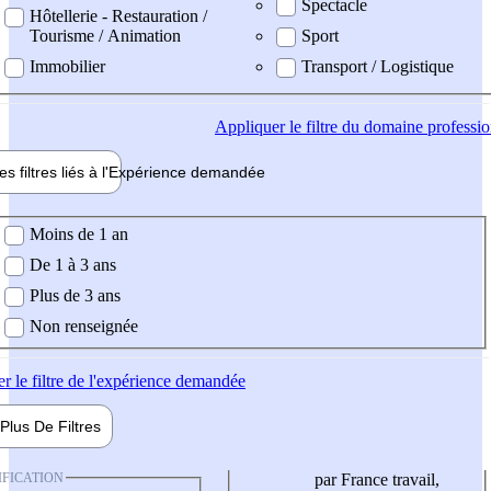
Spectacle
Hôtellerie - Restauration /
Tourisme / Animation
Sport
Immobilier
Transport / Logistique
Appliquer
le filtre du domaine professi
es filtres liés à l'
Expérience
demandée
ience demandée
Moins de 1 an
De 1 à 3 ans
Plus de 3 ans
Non renseignée
er
le filtre de l'expérience demandée
Plus De
Filtres
IFICATION
par France travail,