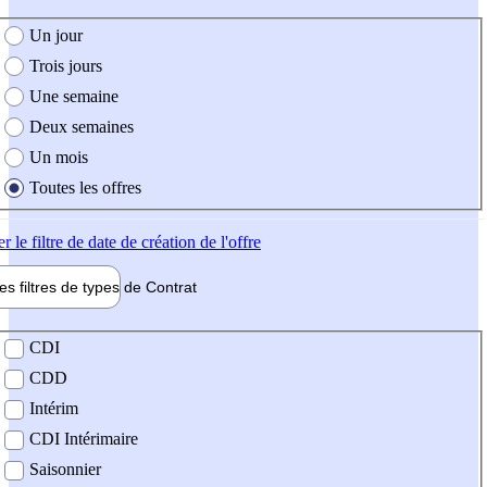
e création de l'offre
Un jour
Trois jours
Une semaine
Deux semaines
Un mois
Toutes les offres
er
le filtre de date de création de l'offre
les filtres de types de
Contrat
de contrat
CDI
CDD
Intérim
CDI Intérimaire
Saisonnier