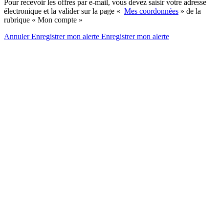
Pour recevoir les offres par e-mail, vous devez saisir votre adresse
électronique et la valider sur la page «
Mes coordonnées
» de la
rubrique « Mon compte »
Annuler
Enregistrer mon alerte
Enregistrer
mon alerte