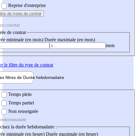
Reprise d'entreprise
plus
de types de contrat
 DE CONTRAT
ée de contrat
ée minimale (en mois)
Durée maximale (en mois)
mois
er
le filtre du type de contrat
les filtres de
Durée hebdo
madaire
 hebdomadaire
Temps plein
Temps partiel
Non renseignée
 HEBDOMADAIRE
cisez la durée hebdomadaire :
ée minimale (en heure)
Durée maximale (en heure)