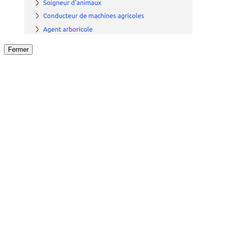
Fermer
Fermer
le détail de l'offre
/
Offre
sur
Offre précéden