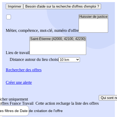
Imprimer
Besoin d'aide sur la recherche d'offres d'emploi ?
Métier, compétence, mot-clé, numéro d'offre
Lieu de travail
Distance autour du lieu choisi
Rechercher
des offres
Créer une alerte
Qui sont n
icher uniquement
 offres France Travail
Cette action recharge la liste des offres
les filtres de
Date de création
de l'offre