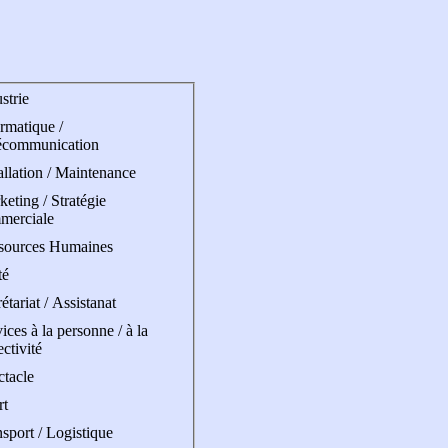
strie
rmatique /
écommunication
allation / Maintenance
eting / Stratégie
merciale
sources Humaines
té
étariat / Assistanat
ices à la personne / à la
ectivité
ctacle
rt
sport / Logistique