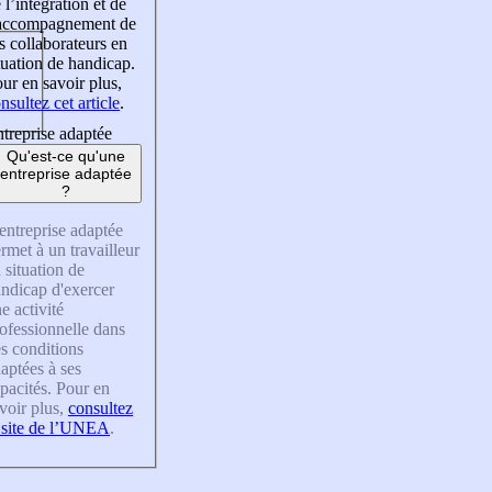
 l’intégration et de
’accompagnement de
s collaborateurs en
tuation de handicap.
ur en savoir plus,
nsultez cet article
.
treprise adaptée
Qu'est-ce qu'une
entreprise adaptée
?
entreprise adaptée
rmet à un travailleur
 situation de
ndicap d'exercer
e activité
ofessionnelle dans
s conditions
aptées à ses
pacités. Pour en
voir plus,
consultez
 site de l’UNEA
.