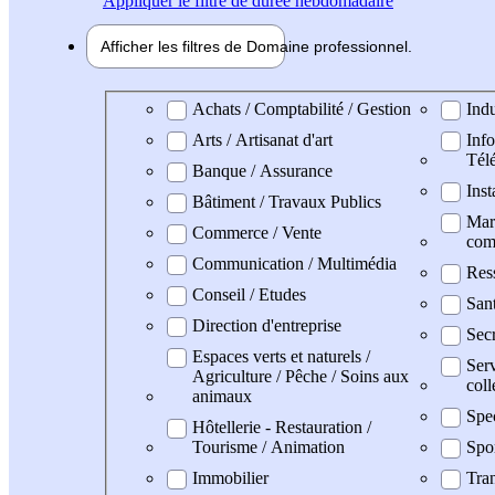
Appliquer
le filtre de durée hebdomadaire
Afficher les filtres de
Domaine pro
fessionnel
Domaine professionel
Achats / Comptabilité / Gestion
Indu
Arts / Artisanat d'art
Info
Tél
Banque / Assurance
Inst
Bâtiment / Travaux Publics
Mark
Commerce / Vente
com
Communication / Multimédia
Res
Conseil / Etudes
San
Direction d'entreprise
Secr
Espaces verts et naturels /
Serv
Agriculture / Pêche / Soins aux
coll
animaux
Spe
Hôtellerie - Restauration /
Tourisme / Animation
Spo
Immobilier
Tran