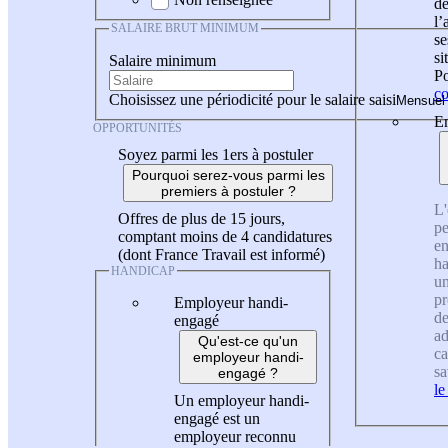
de
l
SALAIRE BRUT MINIMUM
se
si
Salaire minimum
Po
co
Choisissez une périodicité pour le salaire saisi
En
OPPORTUNITÉS
Soyez parmi les 1ers à postuler
Pourquoi serez-vous parmi les
premiers à postuler ?
L'
Offres de plus de 15 jours,
pe
comptant moins de 4 candidatures
en
(dont France Travail est informé)
ha
HANDICAP
un
pr
Employeur handi-
de
engagé
ad
Qu'est-ce qu'un
ca
employeur handi-
sa
engagé ?
le
Un employeur handi-
engagé est un
employeur reconnu