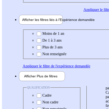
Appliquer
le fil
Afficher les filtres liés à l'
Expérience
demandée
Expérience demandée
Moins de 1 an
De 1 à 3 ans
Plus de 3 ans
Non renseignée
Appliquer
le filtre de l'expérience demandée
Afficher
Plus de
filtres
QUALIFICATION
pa
Ca
Cadre
pa
ac
Non cadre
fa
Non renseignée