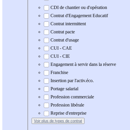
CDI de chantier ou d'opération
Contrat d'Engagement Educatif
Contrat intermittent
Contrat pacte
Contrat d'usage
CUI - CAE
CUI - CIE
Engagement à servir dans la réserve
Franchise
Insertion par l'activ.éco.
Portage salarial
Profession commerciale
Profession libérale
Reprise d'entreprise
Voir plus
de types de contrat