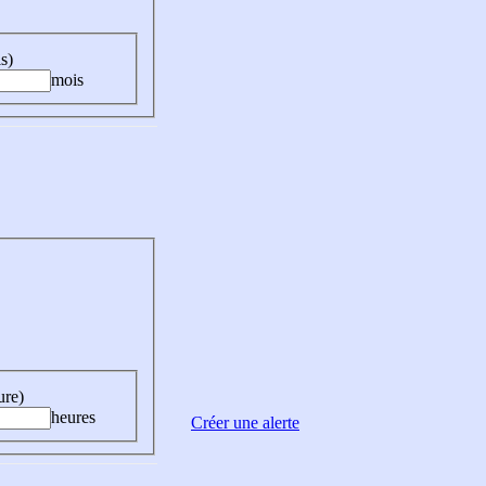
s)
mois
ure)
heures
Créer une alerte