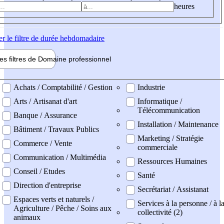
heures
er
le filtre de durée hebdomadaire
les filtres de
Domaine pro
fessionnel
ne professionel
Achats / Comptabilité / Gestion
Industrie
Arts / Artisanat d'art
Informatique /
Télécommunication
Banque / Assurance
Installation / Maintenance
Bâtiment / Travaux Publics
Marketing / Stratégie
Commerce / Vente
commerciale
Communication / Multimédia
Ressources Humaines
Conseil / Etudes
Santé
Direction d'entreprise
Secrétariat / Assistanat
Espaces verts et naturels /
Services à la personne / à l
Agriculture / Pêche / Soins aux
collectivité (2)
animaux