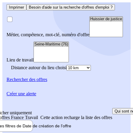
Imprimer
Besoin d'aide sur la recherche d'offres d'emploi ?
Métier, compétence, mot-clé, numéro d'offre
Lieu de travail
Distance autour du lieu choisi
Rechercher
des offres
Créer une alerte
Qui sont n
icher uniquement
 offres France Travail
Cette action recharge la liste des offres
les filtres de
Date de création
de l'offre