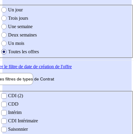
e création de l'offre
Un jour
Trois jours
Une semaine
Deux semaines
Un mois
Toutes les offres
er
le filtre de date de création de l'offre
les filtres de types de
Contrat
de contrat
CDI (2)
CDD
Intérim
CDI Intérimaire
Saisonnier