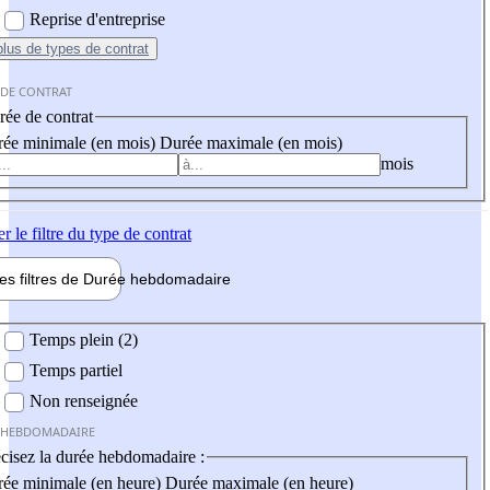
Reprise d'entreprise
plus
de types de contrat
 DE CONTRAT
ée de contrat
ée minimale (en mois)
Durée maximale (en mois)
mois
er
le filtre du type de contrat
les filtres de
Durée hebdo
madaire
 hebdomadaire
Temps plein (2)
Temps partiel
Non renseignée
 HEBDOMADAIRE
cisez la durée hebdomadaire :
ée minimale (en heure)
Durée maximale (en heure)