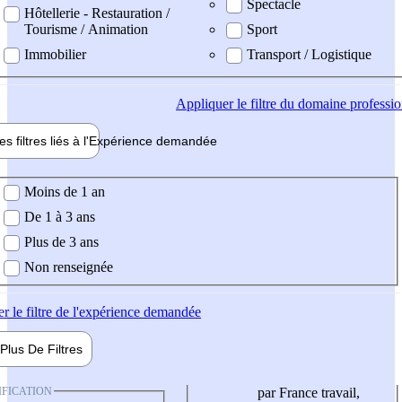
Spectacle
Hôtellerie - Restauration /
Tourisme / Animation
Sport
Immobilier
Transport / Logistique
Appliquer
le filtre du domaine professi
es filtres liés à l'
Expérience
demandée
ience demandée
Moins de 1 an
De 1 à 3 ans
Plus de 3 ans
Non renseignée
er
le filtre de l'expérience demandée
Plus De
Filtres
IFICATION
par France travail,