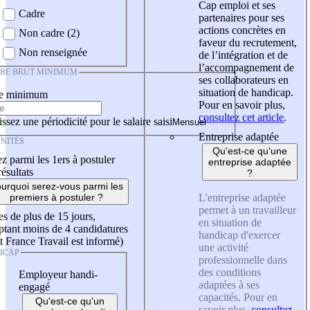
Cap emploi et ses
Cadre
partenaires pour ses
actions concrètes en
Non cadre (2)
faveur du recrutement,
Non renseignée
de l’intégration et de
l’accompagnement de
IRE BRUT MINIMUM
ses collaborateurs en
situation de handicap.
re minimum
Pour en savoir plus,
consultez cet article
.
ssez une périodicité pour le salaire saisi
Entreprise adaptée
NITÉS
Qu'est-ce qu'une
z parmi les 1ers à postuler
entreprise adaptée
résultats
?
urquoi serez-vous parmi les
L'entreprise adaptée
premiers à postuler ?
permet à un travailleur
es de plus de 15 jours,
en situation de
tant moins de 4 candidatures
handicap d'exercer
t France Travail est informé)
une activité
ICAP
professionnelle dans
des conditions
Employeur handi-
adaptées à ses
engagé
capacités. Pour en
Qu'est-ce qu'un
savoir plus,
consultez