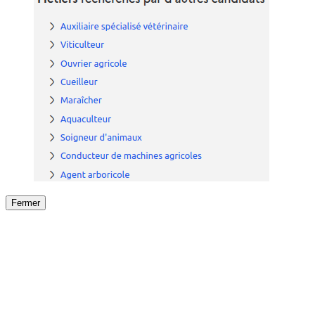
Fermer
Fermer
le détail de l'offre
/
Offre
sur
Offre précéden