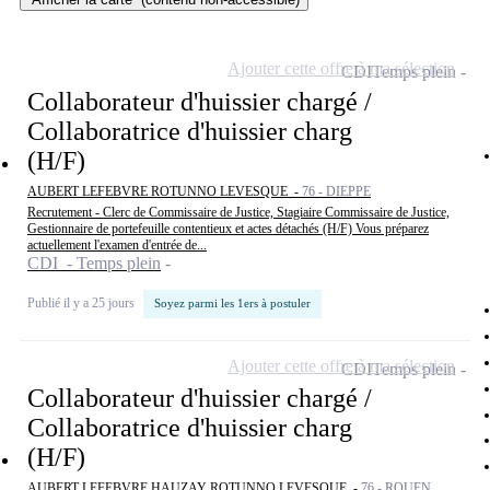
Ajouter cette offre à ma sélection
CDI
Temps plein
Collaborateur d'huissier chargé /
Collaboratrice d'huissier charg
(H/F)
AUBERT LEFEBVRE ROTUNNO LEVESQUE -
76 - DIEPPE
Recrutement - Clerc de Commissaire de Justice, Stagiaire Commissaire de Justice,
Gestionnaire de portefeuille contentieux et actes détachés (H/F) Vous préparez
actuellement l'examen d'entrée de...
CDI - Temps plein
Publié il y a 25 jours
Soyez parmi les 1ers à postuler
Ajouter cette offre à ma sélection
CDI
Temps plein
Collaborateur d'huissier chargé /
Collaboratrice d'huissier charg
(H/F)
AUBERT LEFEBVRE HAUZAY ROTUNNO LEVESQUE -
76 - ROUEN