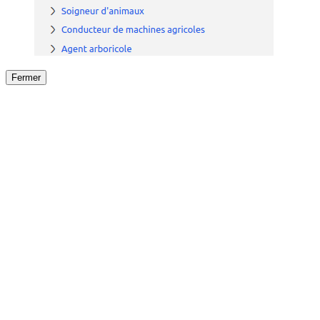
Fermer
Fermer
le détail de l'offre
/
Offre
sur
Offre précéden