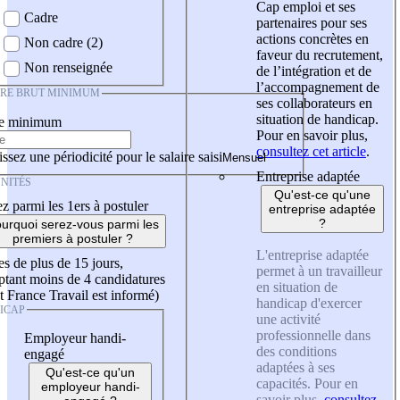
Cap emploi et ses
Cadre
partenaires pour ses
actions concrètes en
Non cadre (2)
faveur du recrutement,
Non renseignée
de l’intégration et de
l’accompagnement de
IRE BRUT MINIMUM
ses collaborateurs en
situation de handicap.
re minimum
Pour en savoir plus,
consultez cet article
.
ssez une périodicité pour le salaire saisi
Entreprise adaptée
NITÉS
Qu'est-ce qu'une
z parmi les 1ers à postuler
entreprise adaptée
?
urquoi serez-vous parmi les
premiers à postuler ?
L'entreprise adaptée
es de plus de 15 jours,
permet à un travailleur
tant moins de 4 candidatures
en situation de
t France Travail est informé)
handicap d'exercer
ICAP
une activité
professionnelle dans
Employeur handi-
des conditions
engagé
adaptées à ses
Qu'est-ce qu'un
capacités. Pour en
employeur handi-
savoir plus,
consultez