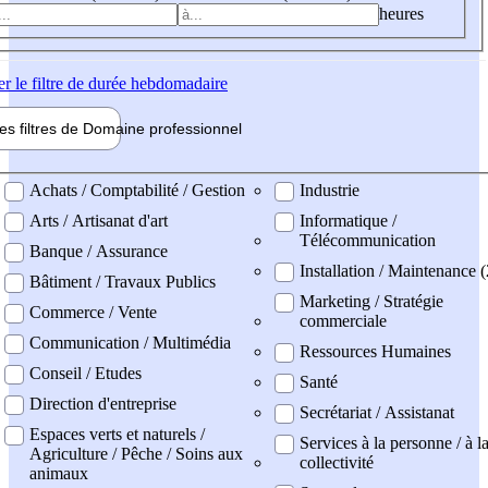
heures
er
le filtre de durée hebdomadaire
les filtres de
Domaine pro
fessionnel
ne professionel
Achats / Comptabilité / Gestion
Industrie
Arts / Artisanat d'art
Informatique /
Télécommunication
Banque / Assurance
Installation / Maintenance (
Bâtiment / Travaux Publics
Marketing / Stratégie
Commerce / Vente
commerciale
Communication / Multimédia
Ressources Humaines
Conseil / Etudes
Santé
Direction d'entreprise
Secrétariat / Assistanat
Espaces verts et naturels /
Services à la personne / à l
Agriculture / Pêche / Soins aux
collectivité
animaux