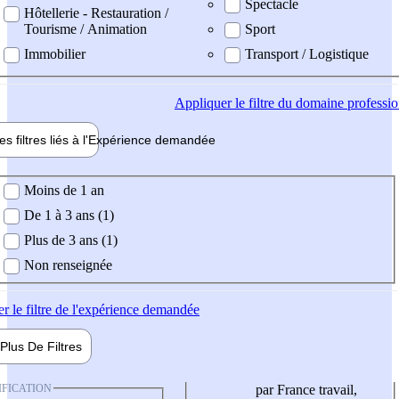
Spectacle
Hôtellerie - Restauration /
Tourisme / Animation
Sport
Immobilier
Transport / Logistique
Appliquer
le filtre du domaine professi
es filtres liés à l'
Expérience
demandée
ience demandée
Moins de 1 an
De 1 à 3 ans (1)
Plus de 3 ans (1)
Non renseignée
er
le filtre de l'expérience demandée
Plus De
Filtres
IFICATION
par France travail,