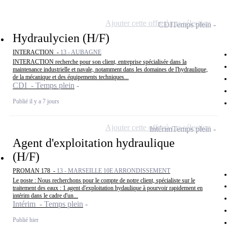
Ajouter cette offre à ma sélection
CDI
Temps plein
Hydraulycien (H/F)
INTERACTION -
13 - AUBAGNE
INTERACTION recherche pour son client, entreprise spécialisée dans la
maintenance industrielle et navale, notamment dans les domaines de l'hydraulique,
de la mécanique et des équipements techniques...
CDI - Temps plein
Publié il y a 7 jours
Ajouter cette offre à ma sélection
Intérim
Temps plein
Agent d'exploitation hydraulique
(H/F)
PROMAN 178 -
13 - MARSEILLE 10E ARRONDISSEMENT
Le poste : Nous recherchons pour le compte de notre client, spécialiste sur le
traitement des eaux : 1 agent d'exploitation hydaulique à pourvoir rapidement en
intérim dans le cadre d'un...
Intérim - Temps plein
Publié hier