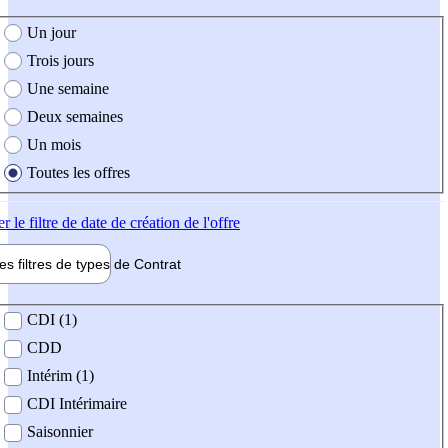
e création de l'offre
Un jour
Trois jours
Une semaine
Deux semaines
Un mois
Toutes les offres
er
le filtre de date de création de l'offre
les filtres de types de
Contrat
de contrat
CDI (1)
CDD
Intérim (1)
CDI Intérimaire
Saisonnier