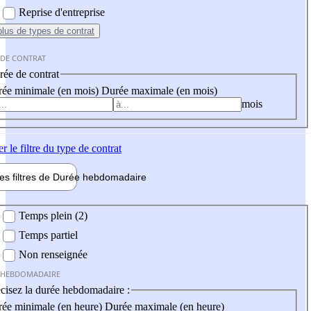
Reprise d'entreprise
plus
de types de contrat
 DE CONTRAT
ée de contrat
ée minimale (en mois)
Durée maximale (en mois)
mois
er
le filtre du type de contrat
les filtres de
Durée hebdo
madaire
 hebdomadaire
Temps plein (2)
Temps partiel
Non renseignée
 HEBDOMADAIRE
cisez la durée hebdomadaire :
ée minimale (en heure)
Durée maximale (en heure)