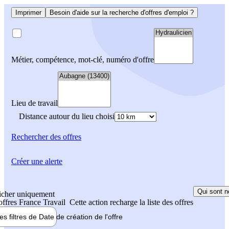
Imprimer
Besoin d'aide sur la recherche d'offres d'emploi ?
Métier, compétence, mot-clé, numéro d'offre
Lieu de travail
Distance autour du lieu choisi
Rechercher
des offres
Créer une alerte
Qui sont n
icher uniquement
 offres France Travail
Cette action recharge la liste des offres
les filtres de
Date de création
de l'offre