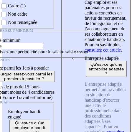
Cap emploi et ses
Cadre (1)
partenaires pour ses
actions concrètes en
Non cadre
faveur du recrutement,
Non renseignée
de l’intégration et de
l’accompagnement de
IRE BRUT MINIMUM
ses collaborateurs en
situation de handicap.
re minimum
Pour en savoir plus,
consultez cet article
.
ssez une périodicité pour le salaire saisi
Entreprise adaptée
NITÉS
Qu'est-ce qu'une
z parmi les 1ers à postuler
entreprise adaptée
?
urquoi serez-vous parmi les
premiers à postuler ?
L'entreprise adaptée
es de plus de 15 jours,
permet à un travailleur
tant moins de 4 candidatures
en situation de
t France Travail est informé)
handicap d'exercer
ICAP
une activité
professionnelle dans
Employeur handi-
des conditions
engagé
adaptées à ses
Qu'est-ce qu'un
capacités. Pour en
employeur handi-
savoir plus,
consultez