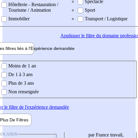
Spectacle
Hôtellerie - Restauration /
Tourisme / Animation
Sport
Immobilier
Transport / Logistique
Appliquer
le filtre du domaine professi
es filtres liés à l'
Expérience
demandée
ience demandée
Moins de 1 an
De 1 à 3 ans
Plus de 3 ans
Non renseignée
er
le filtre de l'expérience demandée
Plus De
Filtres
IFICATION
par France travail,