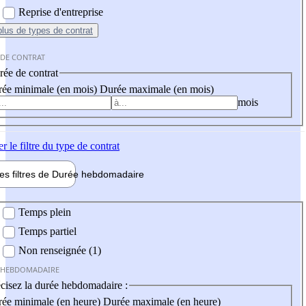
Reprise d'entreprise
plus
de types de contrat
 DE CONTRAT
ée de contrat
ée minimale (en mois)
Durée maximale (en mois)
mois
er
le filtre du type de contrat
les filtres de
Durée hebdo
madaire
 hebdomadaire
Temps plein
Temps partiel
Non renseignée (1)
 HEBDOMADAIRE
cisez la durée hebdomadaire :
ée minimale (en heure)
Durée maximale (en heure)