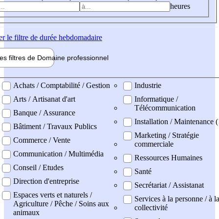
heures
er
le filtre de durée hebdomadaire
les filtres de
Domaine pro
fessionnel
ne professionel
Achats / Comptabilité / Gestion
Industrie
Arts / Artisanat d'art
Informatique /
Télécommunication
Banque / Assurance
Installation / Maintenance (
Bâtiment / Travaux Publics
Marketing / Stratégie
Commerce / Vente
commerciale
Communication / Multimédia
Ressources Humaines
Conseil / Etudes
Santé
Direction d'entreprise
Secrétariat / Assistanat
Espaces verts et naturels /
Services à la personne / à l
Agriculture / Pêche / Soins aux
collectivité
animaux