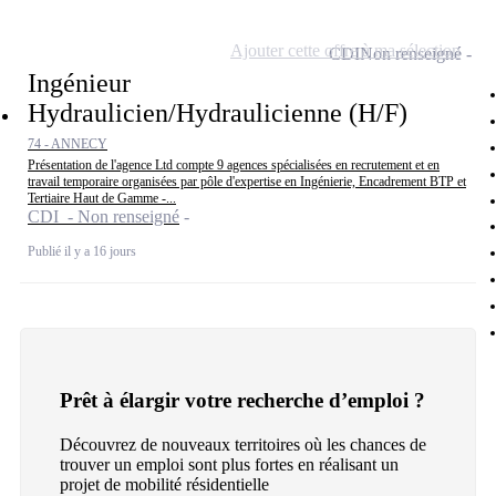
Ajouter cette offre à ma sélection
CDI
Non renseigné
Ingénieur
Hydraulicien/Hydraulicienne (H/F)
74 - ANNECY
Présentation de l'agence Ltd compte 9 agences spécialisées en recrutement et en
travail temporaire organisées par pôle d'expertise en Ingénierie, Encadrement BTP et
Tertiaire Haut de Gamme -...
CDI - Non renseigné
Publié il y a 16 jours
Prêt à élargir votre recherche d’emploi ?
Découvrez de nouveaux territoires où les chances de
trouver un emploi sont plus fortes en réalisant un
projet de mobilité résidentielle