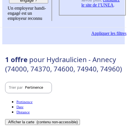
engagé ?
le site de l’UNEA
.
Un employeur handi-
engagé est un
employeur reconnu
Appliquer
les filtres
1 offre
pour Hydraulicien - Annecy
(74000, 74370, 74600, 74940, 74960)
Trier par
Pertinence
Pertinence
Date
Distance
Afficher la carte
(contenu non-accessible)