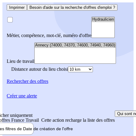
Imprimer
Besoin d'aide sur la recherche d'offres d'emploi ?
Métier, compétence, mot-clé, numéro d'offre
Lieu de travail
Distance autour du lieu choisi
Rechercher
des offres
Créer une alerte
Qui sont n
icher uniquement
 offres France Travail
Cette action recharge la liste des offres
les filtres de
Date de création
de l'offre