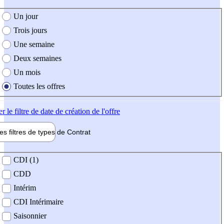
e création de l'offre
Un jour
Trois jours
Une semaine
Deux semaines
Un mois
Toutes les offres
er
le filtre de date de création de l'offre
les filtres de types de
Contrat
de contrat
CDI (1)
CDD
Intérim
CDI Intérimaire
Saisonnier