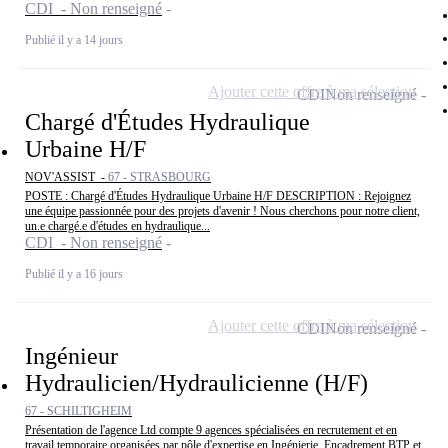
CDI - Non renseigné
Publié il y a 14 jours
Ajouter cette offre à ma sélection
CDI
Non renseigné
Chargé d'Études Hydraulique
Urbaine H/F
NOV'ASSIST -
67 - STRASBOURG
POSTE : Chargé d'Études Hydraulique Urbaine H/F DESCRIPTION : Rejoignez
une équipe passionnée pour des projets d'avenir ! Nous cherchons pour notre client,
un.e chargé.e d'études en hydraulique...
CDI - Non renseigné
Publié il y a 16 jours
Ajouter cette offre à ma sélection
CDI
Non renseigné
Ingénieur
Hydraulicien/Hydraulicienne (H/F)
67 - SCHILTIGHEIM
Présentation de l'agence Ltd compte 9 agences spécialisées en recrutement et en
travail temporaire organisées par pôle d'expertise en Ingénierie, Encadrement BTP et