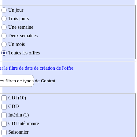
e création de l'offre
Un jour
Trois jours
Une semaine
Deux semaines
Un mois
Toutes les offres
er
le filtre de date de création de l'offre
les filtres de types de
Contrat
de contrat
CDI (10)
CDD
Intérim (1)
CDI Intérimaire
Saisonnier