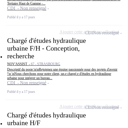
Tertiaire Haut de Gamme -...
CDI - Non renseigné
Publié il y a 17 jours
Ajouter cette offre à ma sélection
CDI
Non renseigné
Chargé d'études hydraulique
urbaine F/H - Conception,
recherche
NOV'ASSIST -
67 - STRASBOURG
Descriptif du poste:\n\nRejoignez une équipe passionnée pour des projets d'avenir
!\n \nNous cherchons pour notre client, un.e chargé.e d'études en hydraulique
urbaine pour intégrer un bureau...
CDI - Non renseigné
Publié il y a 17 jours
Ajouter cette offre à ma sélection
CDI
Non renseigné
Chargé d'études hydraulique
urbaine H/F