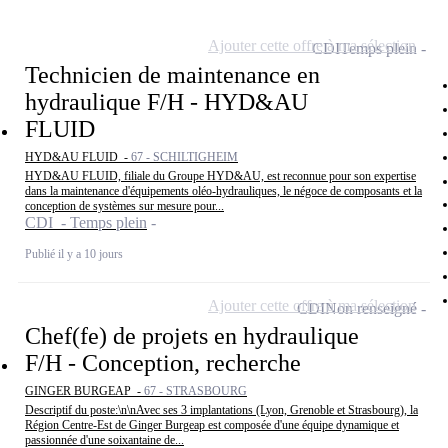
Ajouter cette offre à ma sélection
CDI
Temps plein
Technicien de maintenance en
hydraulique F/H - HYD&AU
FLUID
HYD&AU FLUID -
67 - SCHILTIGHEIM
HYD&AU FLUID, filiale du Groupe HYD&AU, est reconnue pour son expertise
dans la maintenance d'équipements oléo-hydrauliques, le négoce de composants et la
conception de systèmes sur mesure pour...
CDI - Temps plein
Publié il y a 10 jours
Ajouter cette offre à ma sélection
CDI
Non renseigné
Chef(fe) de projets en hydraulique
F/H - Conception, recherche
GINGER BURGEAP -
67 - STRASBOURG
Descriptif du poste:\n\nAvec ses 3 implantations (Lyon, Grenoble et Strasbourg), la
Région Centre-Est de Ginger Burgeap est composée d'une équipe dynamique et
passionnée d'une soixantaine de...