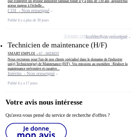
que d'intégrer un groupe industriel familial fondé il y a plus de 150 ans, aujourd'hui
acteur majeur à l'échelle...
CDI - Non renseigné
Publié il y a plus de 30 jours
Ajouter cette offre à ma sélection
Intérim
Non renseigné
Technicien de maintenance (H/F)
SMART EMPLOI -
67 - HŒRDT
Nous recrutons pour l'un de nos clients spécialisé dans le domaine de l'industrie
un(e) Technicien(ne) de Maintenance (H/F). Vos missions au quotidien : Réaliser la
maintenance préventive et curative...
Intérim - Non renseigné
Publié il y a 17 jours
Votre avis nous intéresse
Qu'avez-vous pensé du service de recherche d'offres ?