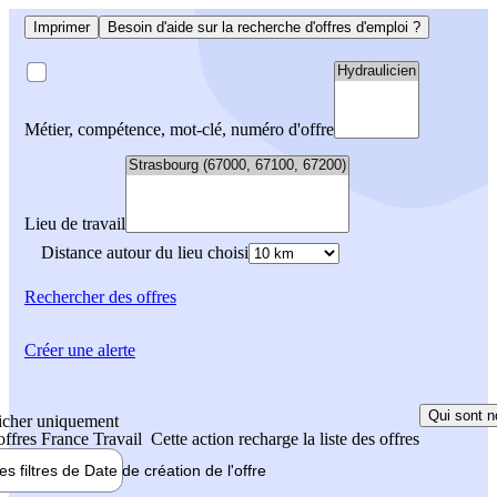
Imprimer
Besoin d'aide sur la recherche d'offres d'emploi ?
Métier, compétence, mot-clé, numéro d'offre
Lieu de travail
Distance autour du lieu choisi
Rechercher
des offres
Créer une alerte
Qui sont n
icher uniquement
 offres France Travail
Cette action recharge la liste des offres
les filtres de
Date de création
de l'offre