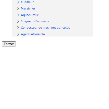
Fermer
Fermer
le détail de l'offre
/
Offre
sur
Offre précéden