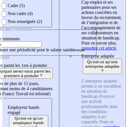
Cap emploi et ses
Cadre (5)
partenaires pour ses
actions concrètes en
Non cadre (4)
faveur du recrutement,
Non renseignée (2)
de l’intégration et de
l’accompagnement de
IRE BRUT MINIMUM
ses collaborateurs en
situation de handicap.
re minimum
Pour en savoir plus,
consultez cet article
.
ssez une périodicité pour le salaire saisi
Entreprise adaptée
NITÉS
Qu'est-ce qu'une
z parmi les 1ers à postuler
entreprise adaptée
?
urquoi serez-vous parmi les
premiers à postuler ?
L'entreprise adaptée
es de plus de 15 jours,
permet à un travailleur
tant moins de 4 candidatures
en situation de
t France Travail est informé)
handicap d'exercer
ICAP
une activité
professionnelle dans
Employeur handi-
des conditions
engagé
adaptées à ses
Qu'est-ce qu'un
capacités. Pour en
employeur handi-
savoir plus,
consultez