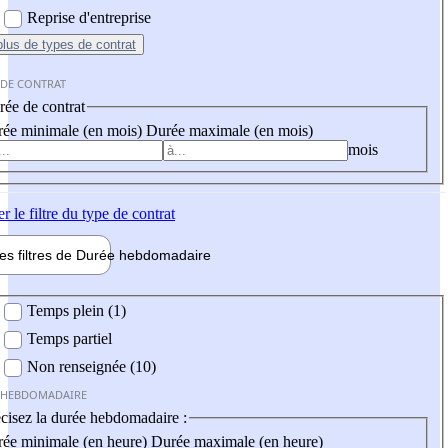
Reprise d'entreprise
plus
de types de contrat
 DE CONTRAT
ée de contrat
ée minimale (en mois)
Durée maximale (en mois)
mois
er
le filtre du type de contrat
les filtres de
Durée hebdo
madaire
 hebdomadaire
Temps plein (1)
Temps partiel
Non renseignée (10)
 HEBDOMADAIRE
cisez la durée hebdomadaire :
ée minimale (en heure)
Durée maximale (en heure)