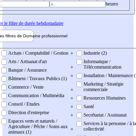
heures
er
le filtre de durée hebdomadaire
les filtres de
Domaine pro
fessionnel
ne professionel
Achats / Comptabilité / Gestion
Industrie (2)
Arts / Artisanat d'art
Informatique /
Télécommunication
Banque / Assurance
Installation / Maintenance (
Bâtiment / Travaux Publics (1)
Marketing / Stratégie
Commerce / Vente
commerciale
Communication / Multimédia
Ressources Humaines
Conseil / Etudes
Santé
Direction d'entreprise
Secrétariat / Assistanat
Espaces verts et naturels /
Services à la personne / à l
Agriculture / Pêche / Soins aux
collectivité
animaux (1)