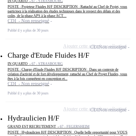
IN QUARTO -
67 - STRASBOURG
POSTE : Projeteur Fluides H/F DESCRIPTION : Rattaché au Chef de Projet, vous
participez à la réalisation des études techniques dans le respect des délais et des
coûts, de la phase APS à la phase ACT....
CDI - Non renseigné
Publié il y a plus de 30 jours
Ajouter cette offre à ma sélection
CDI
Non renseigné
Charge d'Etude Fluides H/F
IN QUARTO -
67 - STRASBOURG
POSTE : Charge d'Etude Fluides H/F DESCRIPTION : Dans un contexte de
création d'activité et de fort développement, rattaché au Chef de Projet Fluides, vous
êtes à la fois compétent en conception et...
CDI - Non renseigné
Publié il y a plus de 30 jours
Ajouter cette offre à ma sélection
CDI
Non renseigné
Hydraulicien H/F
GRAND EST RECRUTEMENT -
67 - FEGERSHEIM
POSTE : Hydraulicien H/F DESCRIPTION : Quelle belle opportunité pour VOUS