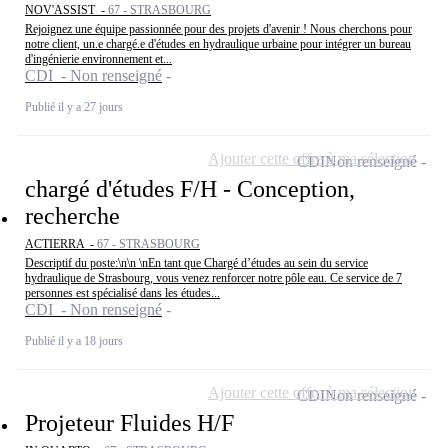
NOV'ASSIST -
67 - STRASBOURG
Rejoignez une équipe passionnée pour des projets d'avenir ! Nous cherchons pour
notre client, un.e chargé.e d'études en hydraulique urbaine pour intégrer un bureau
d'ingénierie environnement et...
CDI - Non renseigné
Publié il y a 27 jours
Ajouter cette offre à ma sélection
CDI
Non renseigné
chargé d'études F/H - Conception,
recherche
ACTIERRA -
67 - STRASBOURG
Descriptif du poste:\n\n \nEn tant que Chargé d’études au sein du service
hydraulique de Strasbourg, vous venez renforcer notre pôle eau. Ce service de 7
personnes est spécialisé dans les études...
CDI - Non renseigné
Publié il y a 18 jours
Ajouter cette offre à ma sélection
CDI
Non renseigné
Projeteur Fluides H/F