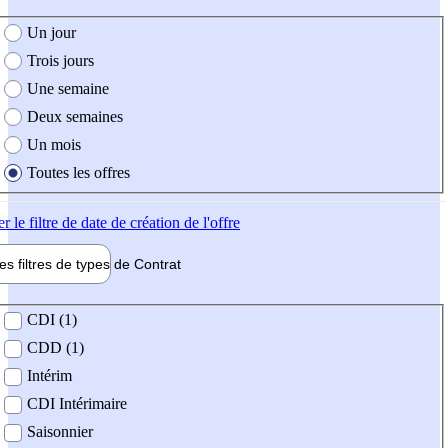
e création de l'offre
Un jour
Trois jours
Une semaine
Deux semaines
Un mois
Toutes les offres
er
le filtre de date de création de l'offre
les filtres de types de
Contrat
de contrat
CDI (1)
CDD (1)
Intérim
CDI Intérimaire
Saisonnier