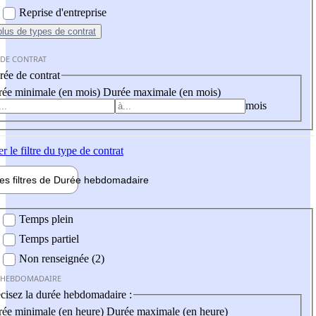
Reprise d'entreprise
plus
de types de contrat
 DE CONTRAT
ée de contrat
ée minimale (en mois)
Durée maximale (en mois)
mois
er
le filtre du type de contrat
les filtres de
Durée hebdo
madaire
 hebdomadaire
Temps plein
Temps partiel
Non renseignée (2)
 HEBDOMADAIRE
cisez la durée hebdomadaire :
ée minimale (en heure)
Durée maximale (en heure)