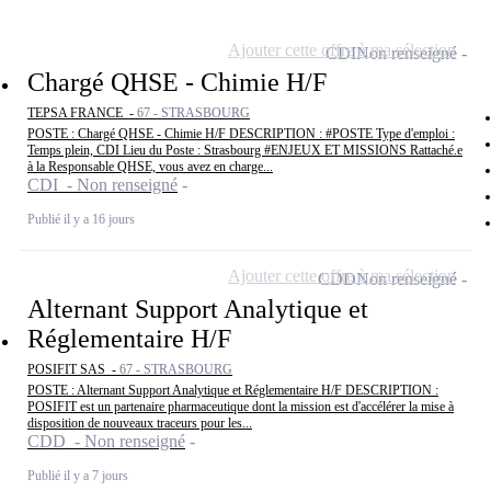
Ajouter cette offre à ma sélection
CDI
Non renseigné
Chargé QHSE - Chimie H/F
TEPSA FRANCE -
67 - STRASBOURG
POSTE : Chargé QHSE - Chimie H/F DESCRIPTION : #POSTE Type d'emploi :
Temps plein, CDI Lieu du Poste : Strasbourg #ENJEUX ET MISSIONS Rattaché.e
à la Responsable QHSE, vous avez en charge...
CDI - Non renseigné
Publié il y a 16 jours
Ajouter cette offre à ma sélection
CDD
Non renseigné
Alternant Support Analytique et
Réglementaire H/F
POSIFIT SAS -
67 - STRASBOURG
POSTE : Alternant Support Analytique et Réglementaire H/F DESCRIPTION :
POSIFIT est un partenaire pharmaceutique dont la mission est d'accélérer la mise à
disposition de nouveaux traceurs pour les...
CDD - Non renseigné
Publié il y a 7 jours