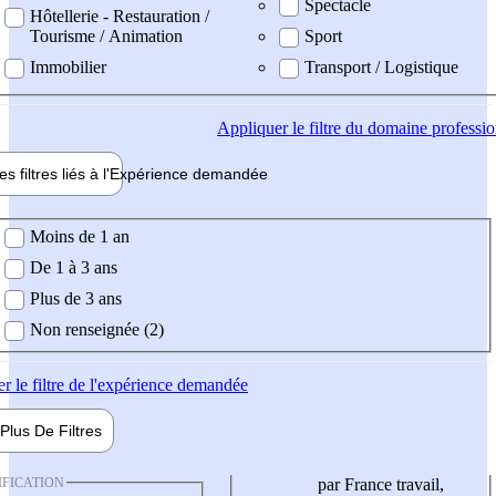
Spectacle
Hôtellerie - Restauration /
Tourisme / Animation
Sport
Immobilier
Transport / Logistique
Appliquer
le filtre du domaine professi
es filtres liés à l'
Expérience
demandée
ience demandée
Moins de 1 an
De 1 à 3 ans
Plus de 3 ans
Non renseignée (2)
er
le filtre de l'expérience demandée
Plus De
Filtres
IFICATION
par France travail,