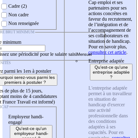
Cap emploi et ses
Cadre (2)
partenaires pour ses
actions concrètes en
Non cadre
faveur du recrutement,
Non renseignée
de l’intégration et de
l’accompagnement de
IRE BRUT MINIMUM
ses collaborateurs en
situation de handicap.
re minimum
Pour en savoir plus,
consultez cet article
.
ssez une périodicité pour le salaire saisi
Entreprise adaptée
NITÉS
Qu'est-ce qu'une
z parmi les 1ers à postuler
entreprise adaptée
?
urquoi serez-vous parmi les
premiers à postuler ?
L'entreprise adaptée
es de plus de 15 jours,
permet à un travailleur
tant moins de 4 candidatures
en situation de
t France Travail est informé)
handicap d'exercer
ICAP
une activité
professionnelle dans
Employeur handi-
des conditions
engagé
adaptées à ses
Qu'est-ce qu'un
capacités. Pour en
employeur handi-
savoir plus,
consultez