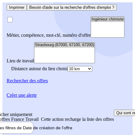
Imprimer
Besoin d'aide sur la recherche d'offres d'emploi ?
Métier, compétence, mot-clé, numéro d'offre
Lieu de travail
Distance autour du lieu choisi
Rechercher
des offres
Créer une alerte
Qui sont n
icher uniquement
 offres France Travail
Cette action recharge la liste des offres
les filtres de
Date de création
de l'offre