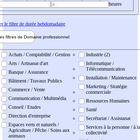
heures
er
le filtre de durée hebdomadaire
les filtres de
Domaine pro
fessionnel
ne professionel
Achats / Comptabilité / Gestion
Industrie (2)
Arts / Artisanat d'art
Informatique /
Télécommunication
Banque / Assurance
Installation / Maintenance
Bâtiment / Travaux Publics
Marketing / Stratégie
Commerce / Vente
commerciale
Communication / Multimédia
Ressources Humaines
Conseil / Etudes
Santé
Direction d'entreprise
Secrétariat / Assistanat
Espaces verts et naturels /
Services à la personne / à l
Agriculture / Pêche / Soins aux
collectivité
animaux