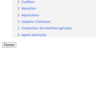
Fermer
Fermer
le détail de l'offre
/
Offre
sur
Offre précéden