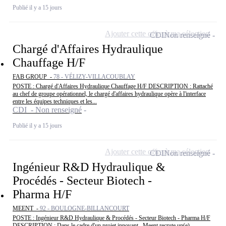
Publié il y a 15 jours
Ajouter cette offre à ma sélection
CDI
Non renseigné
Chargé d'Affaires Hydraulique
Chauffage H/F
FAB GROUP -
78 - VÉLIZY-VILLACOUBLAY
POSTE : Chargé d'Affaires Hydraulique Chauffage H/F DESCRIPTION : Rattaché
au chef de groupe opérationnel, le chargé d'affaires hydraulique opère à l'interface
entre les équipes techniques et les...
CDI - Non renseigné
Publié il y a 15 jours
Ajouter cette offre à ma sélection
CDI
Non renseigné
Ingénieur R&D Hydraulique &
Procédés - Secteur Biotech -
Pharma H/F
MEENT -
92 - BOULOGNE-BILLANCOURT
POSTE : Ingénieur R&D Hydraulique & Procédés - Secteur Biotech - Pharma H/F
DESCRIPTION : Dans le cadre d'un projet innovant , Meent recrute un(e)