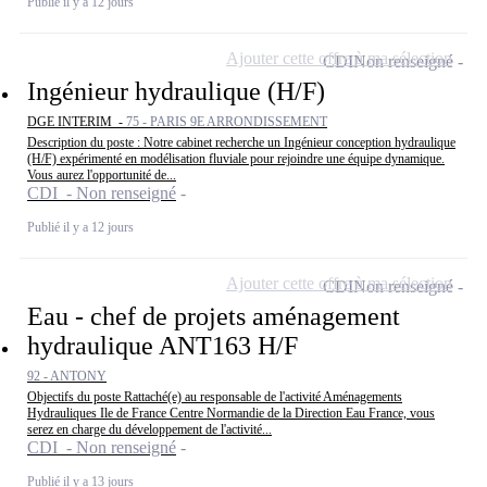
Publié il y a 12 jours
Ajouter cette offre à ma sélection
CDI
Non renseigné
Ingénieur hydraulique (H/F)
DGE INTERIM -
75 - PARIS 9E ARRONDISSEMENT
Description du poste : Notre cabinet recherche un Ingénieur conception hydraulique
(H/F) expérimenté en modélisation fluviale pour rejoindre une équipe dynamique.
Vous aurez l'opportunité de...
CDI - Non renseigné
Publié il y a 12 jours
Ajouter cette offre à ma sélection
CDI
Non renseigné
Eau - chef de projets aménagement
hydraulique ANT163 H/F
92 - ANTONY
Objectifs du poste Rattaché(e) au responsable de l'activité Aménagements
Hydrauliques Ile de France Centre Normandie de la Direction Eau France, vous
serez en charge du développement de l'activité...
CDI - Non renseigné
Publié il y a 13 jours