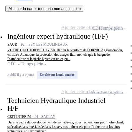
Afficher la carte
(contenu non-accessible)
Ajouter cette offre à ma sélection
CDI
Temps plein
Ingénieur expert hydraulique (H/F)
SAUR -
92 - ISSY LES MOULINEAUX
VOTRE QUOTIDIEN CHEZ SAUR Sur le territoire de PORNIC Agglomération,
en Loire-Atlantique, la protection des usages littoraux tels que la baignade,
l'ostréiculture et la pêche à pied est un enjeu...
CDI - Temps plein
Publié il y a 9 jours
Employeur handi-engagé
Ajouter cette offre à ma sélection
Intérim
Temps plein
Technicien Hydraulique Industriel
H/F
CRIT INTERIM -
91 - SACLAY
Dans le cadre du développement de son activité, nous recherchons pour notre client,
spécialisé dans spécialisée dans les services industriels pour l'industrie et les sites
techniques, un Hydraulicien...