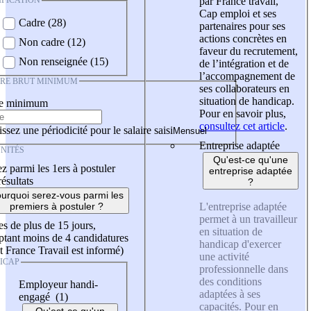
IFICATION
par France travail,
Cap emploi et ses
Cadre (28)
partenaires pour ses
actions concrètes en
Non cadre (12)
faveur du recrutement,
Non renseignée (15)
de l’intégration et de
l’accompagnement de
IRE BRUT MINIMUM
ses collaborateurs en
situation de handicap.
re minimum
Pour en savoir plus,
consultez cet article
.
ssez une périodicité pour le salaire saisi
Entreprise adaptée
NITÉS
Qu'est-ce qu'une
z parmi les 1ers à postuler
entreprise adaptée
résultats
?
urquoi serez-vous parmi les
L'entreprise adaptée
premiers à postuler ?
permet à un travailleur
es de plus de 15 jours,
en situation de
tant moins de 4 candidatures
handicap d'exercer
t France Travail est informé)
une activité
ICAP
professionnelle dans
des conditions
Employeur handi-
adaptées à ses
engagé (1)
capacités. Pour en
Qu'est-ce qu'un