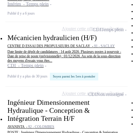
Intérim - Temps plein
Publié il y a 6 jours
Ajouter cette offre à ma sélection
CDI
Temps plein
Mécanicien hydraulicien (H/F)
CENTRE D ESSAI DES PROPULSEURS DE SACLAY -
91 - SACLAY
Date limite de dépôt de candidatures : 14 août 2026. Plusieurs postes à pourvoir -
Date de prise de poste (prévisionnelle) : 01/12/2026. Au sein de la sous-direction
des moyens d'essais vous êtes...
CDI - Temps plein
Publié il y a plus de 30 jours
Soyez parmi les 1ers à postuler
Ajouter cette offre à ma sélection
CDI
Non renseigné
Ingénieur Dimensionnement
Hydraulique - Conception &
Intégration Terrain H/F
AVANISTA -
92 - COLOMBES
POSTE : Ingénieur Dimensionnement Hydraulique - Conception & Intégration