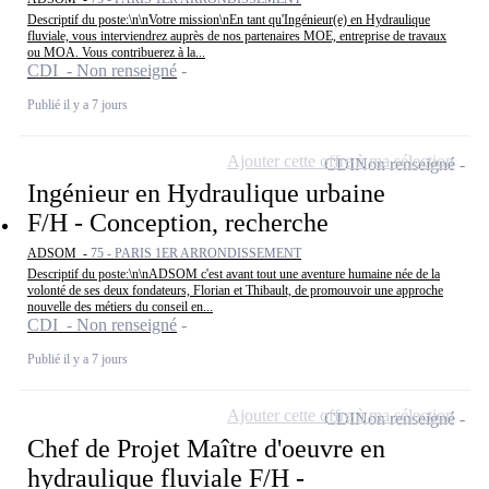
Descriptif du poste:\n\nVotre mission\nEn tant qu'Ingénieur(e) en Hydraulique
fluviale, vous interviendrez auprès de nos partenaires MOE, entreprise de travaux
ou MOA. Vous contribuerez à la...
CDI - Non renseigné
Publié il y a 7 jours
Ajouter cette offre à ma sélection
CDI
Non renseigné
Ingénieur en Hydraulique urbaine
F/H - Conception, recherche
ADSOM -
75 - PARIS 1ER ARRONDISSEMENT
Descriptif du poste:\n\nADSOM c'est avant tout une aventure humaine née de la
volonté de ses deux fondateurs, Florian et Thibault, de promouvoir une approche
nouvelle des métiers du conseil en...
CDI - Non renseigné
Publié il y a 7 jours
Ajouter cette offre à ma sélection
CDI
Non renseigné
Chef de Projet Maître d'oeuvre en
hydraulique fluviale F/H -