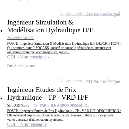
Ajouter cette offre à ma sélection
CDI
Non renseigné
Ingénieur Simulation &
Modélisation Hydraulique H/F
78 - VERSAILLES
POSTE : Ingénieur Simulation & Modélisation Hydraulique H/F DESCRIPTION :
Qui sommes-nous ? SOCASS, société de conseil spécialisée en ingénierie et
assistance technique, accompagne les grands...
CDI - Non renseigné
Publié il y a 14 jours
Ajouter cette offre à ma sélection
CDI
Non renseigné
Ingénieur Etudes de Prix
Hydraulique - TP - VRD H/F
SB PARTNERS -
75 - PARIS 1ER ARRONDISSEMENT
POSTE : Ingénieur Etudes de Prix Hydraulique - TP - VRD H/F DESCRIPTION :
Elle intervient auprès de différents acteurs des Travaux Publics sur des projets
variés : réseaux d'alimentation, systèmes...
CDI - Non renseigné