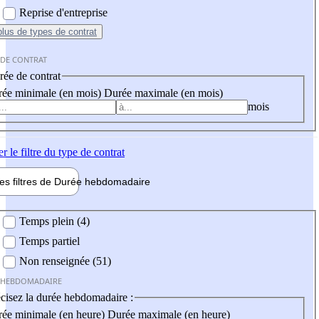
Reprise d'entreprise
plus
de types de contrat
 DE CONTRAT
ée de contrat
ée minimale (en mois)
Durée maximale (en mois)
mois
er
le filtre du type de contrat
les filtres de
Durée hebdo
madaire
 hebdomadaire
Temps plein (4)
Temps partiel
Non renseignée (51)
 HEBDOMADAIRE
cisez la durée hebdomadaire :
ée minimale (en heure)
Durée maximale (en heure)