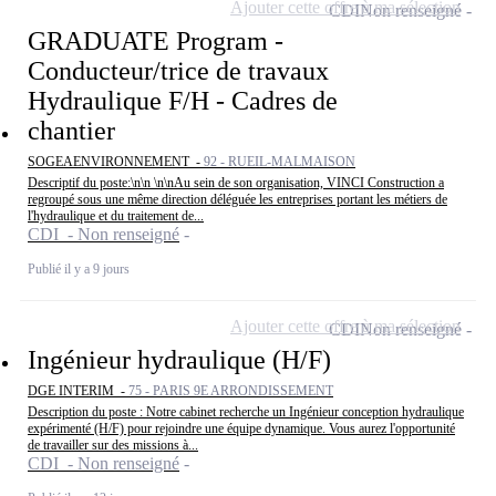
Ajouter cette offre à ma sélection
CDI
Non renseigné
GRADUATE Program -
Conducteur/trice de travaux
Hydraulique F/H - Cadres de
chantier
SOGEAENVIRONNEMENT -
92 - RUEIL-MALMAISON
Descriptif du poste:\n\n \n\nAu sein de son organisation, VINCI Construction a
regroupé sous une même direction déléguée les entreprises portant les métiers de
l'hydraulique et du traitement de...
CDI - Non renseigné
Publié il y a 9 jours
Ajouter cette offre à ma sélection
CDI
Non renseigné
Ingénieur hydraulique (H/F)
DGE INTERIM -
75 - PARIS 9E ARRONDISSEMENT
Description du poste : Notre cabinet recherche un Ingénieur conception hydraulique
expérimenté (H/F) pour rejoindre une équipe dynamique. Vous aurez l'opportunité
de travailler sur des missions à...
CDI - Non renseigné