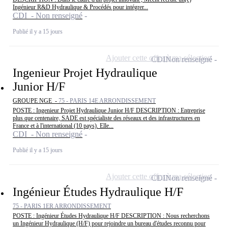
Ingénieur R&D Hydraulique & Procédés pour intégrer...
CDI - Non renseigné
Publié il y a 15 jours
Ajouter cette offre à ma sélection
CDI
Non renseigné
Ingenieur Projet Hydraulique
Junior H/F
GROUPE NGE -
75 - PARIS 14E ARRONDISSEMENT
POSTE : Ingenieur Projet Hydraulique Junior H/F DESCRIPTION : Entreprise
plus que centenaire, SADE est spécialiste des réseaux et des infrastructures en
France et à l'international (10 pays). Elle...
CDI - Non renseigné
Publié il y a 15 jours
Ajouter cette offre à ma sélection
CDI
Non renseigné
Ingénieur Études Hydraulique H/F
75 - PARIS 1ER ARRONDISSEMENT
POSTE : Ingénieur Études Hydraulique H/F DESCRIPTION : Nous recherchons
un Ingénieur Hydraulique (H/F) pour rejoindre un bureau d'études reconnu pour