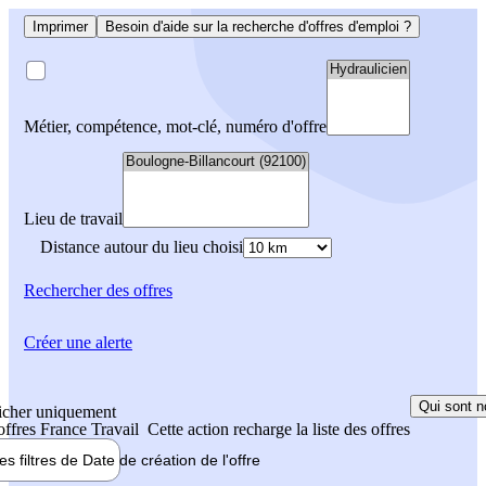
Imprimer
Besoin d'aide sur la recherche d'offres d'emploi ?
Métier, compétence, mot-clé, numéro d'offre
Lieu de travail
Distance autour du lieu choisi
Rechercher
des offres
Créer une alerte
Qui sont n
icher uniquement
 offres France Travail
Cette action recharge la liste des offres
les filtres de
Date de création
de l'offre