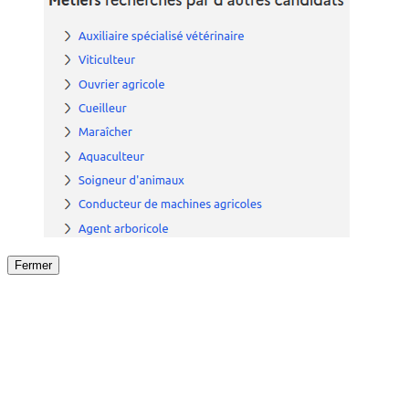
Fermer
Fermer
le détail de l'offre
/
Offre
sur
Offre précéden