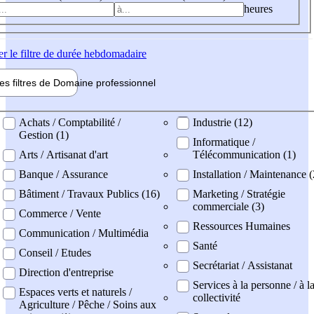
heures
er
le filtre de durée hebdomadaire
les filtres de
Domaine pro
fessionnel
ne professionel
Achats / Comptabilité /
Industrie (12)
Gestion (1)
Informatique /
Arts / Artisanat d'art
Télécommunication (1)
Banque / Assurance
Installation / Maintenance 
Bâtiment / Travaux Publics (16)
Marketing / Stratégie
commerciale (3)
Commerce / Vente
Ressources Humaines
Communication / Multimédia
Santé
Conseil / Etudes
Secrétariat / Assistanat
Direction d'entreprise
Services à la personne / à l
Espaces verts et naturels /
collectivité
Agriculture / Pêche / Soins aux