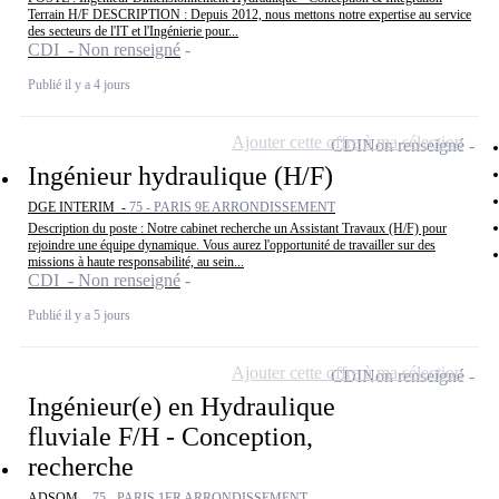
Terrain H/F DESCRIPTION : Depuis 2012, nous mettons notre expertise au service
des secteurs de l'IT et l'Ingénierie pour...
CDI - Non renseigné
Publié il y a 4 jours
Ajouter cette offre à ma sélection
CDI
Non renseigné
Ingénieur hydraulique (H/F)
DGE INTERIM -
75 - PARIS 9E ARRONDISSEMENT
Description du poste : Notre cabinet recherche un Assistant Travaux (H/F) pour
rejoindre une équipe dynamique. Vous aurez l'opportunité de travailler sur des
missions à haute responsabilité, au sein...
CDI - Non renseigné
Publié il y a 5 jours
Ajouter cette offre à ma sélection
CDI
Non renseigné
Ingénieur(e) en Hydraulique
fluviale F/H - Conception,
recherche
ADSOM -
75 - PARIS 1ER ARRONDISSEMENT