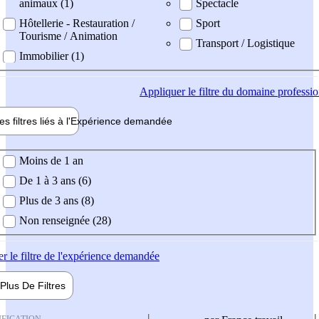
animaux (1)
Spectacle
Hôtellerie - Restauration /
Sport
Tourisme / Animation
Transport / Logistique
Immobilier (1)
Appliquer
le filtre du domaine professi
es filtres liés à l'
Expérience
demandée
ience demandée
Moins de 1 an
De 1 à 3 ans (6)
Plus de 3 ans (8)
Non renseignée (28)
er
le filtre de l'expérience demandée
Plus De
Filtres