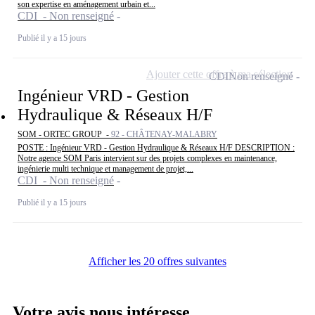
son expertise en aménagement urbain et...
CDI - Non renseigné
Publié il y a 15 jours
Ajouter cette offre à ma sélection
CDI
Non renseigné
Ingénieur VRD - Gestion
Hydraulique & Réseaux H/F
SOM - ORTEC GROUP -
92 - CHÂTENAY-MALABRY
POSTE : Ingénieur VRD - Gestion Hydraulique & Réseaux H/F DESCRIPTION :
Notre agence SOM Paris intervient sur des projets complexes en maintenance,
ingénierie multi technique et management de projet,...
CDI - Non renseigné
Publié il y a 15 jours
Afficher les 20 offres suivantes
Votre avis nous intéresse