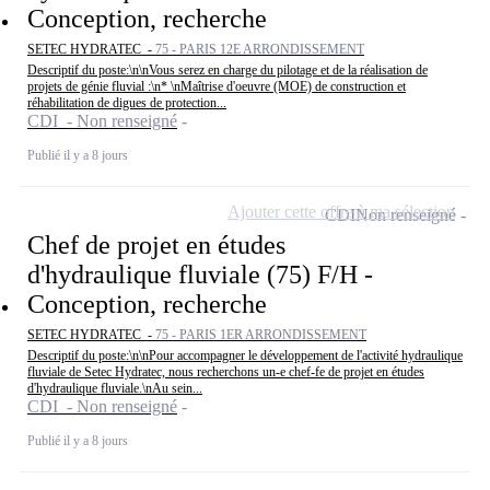
Conception, recherche
SETEC HYDRATEC -
75 - PARIS 12E ARRONDISSEMENT
Descriptif du poste:\n\nVous serez en charge du pilotage et de la réalisation de
projets de génie fluvial :\n* \nMaîtrise d'oeuvre (MOE) de construction et
réhabilitation de digues de protection...
CDI - Non renseigné
Publié il y a 8 jours
Ajouter cette offre à ma sélection
CDI
Non renseigné
Chef de projet en études
d'hydraulique fluviale (75) F/H -
Conception, recherche
SETEC HYDRATEC -
75 - PARIS 1ER ARRONDISSEMENT
Descriptif du poste:\n\nPour accompagner le développement de l'activité hydraulique
fluviale de Setec Hydratec, nous recherchons un-e chef-fe de projet en études
d'hydraulique fluviale.\nAu sein...
CDI - Non renseigné
Publié il y a 8 jours