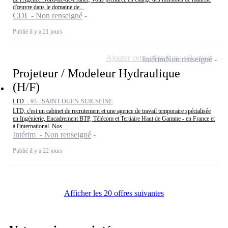
d'œuvre dans le domaine de...
CDI - Non renseigné
Publié il y a 21 jours
Ajouter cette offre à ma sélection
Intérim
Non renseigné
Projeteur / Modeleur Hydraulique
(H/F)
LTD -
93 - SAINT-OUEN-SUR-SEINE
LTD, c'est un cabinet de recrutement et une agence de travail temporaire spécialisée
en Ingénierie, Encadrement BTP, Télécom et Tertiaire Haut de Gamme - en France et
à l'international. Nos...
Intérim - Non renseigné
Publié il y a 22 jours
Afficher les 20 offres suivantes