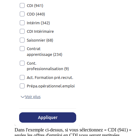
Dans l'exemple ci-dessus, si vous sélectionnez « CDI (941) »
seules les offres d'emploi en CDI vous seront restituées.