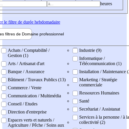
heures
er
le filtre de durée hebdomadaire
les filtres de
Domaine pro
fessionnel
ne professionel
Achats / Comptabilité /
Industrie (9)
Gestion (1)
Informatique /
Arts / Artisanat d'art
Télécommunication (1)
Banque / Assurance
Installation / Maintenance 
Bâtiment / Travaux Publics (13)
Marketing / Stratégie
commerciale
Commerce / Vente
Ressources Humaines
Communication / Multimédia
Santé
Conseil / Etudes
Secrétariat / Assistanat
Direction d'entreprise
Services à la personne / à l
Espaces verts et naturels /
collectivité (2)
Agriculture / Pêche / Soins aux