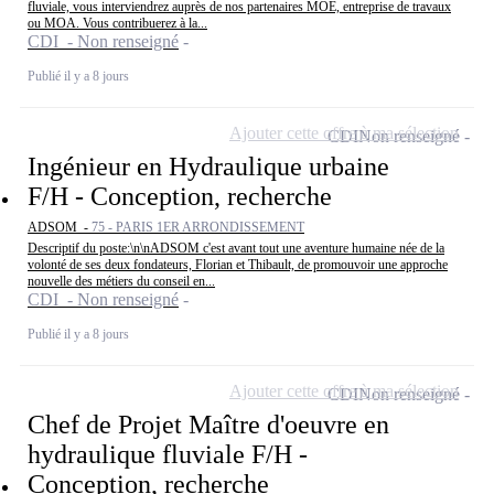
fluviale, vous interviendrez auprès de nos partenaires MOE, entreprise de travaux
ou MOA. Vous contribuerez à la...
CDI - Non renseigné
Publié il y a 8 jours
Ajouter cette offre à ma sélection
CDI
Non renseigné
Ingénieur en Hydraulique urbaine
F/H - Conception, recherche
ADSOM -
75 - PARIS 1ER ARRONDISSEMENT
Descriptif du poste:\n\nADSOM c'est avant tout une aventure humaine née de la
volonté de ses deux fondateurs, Florian et Thibault, de promouvoir une approche
nouvelle des métiers du conseil en...
CDI - Non renseigné
Publié il y a 8 jours
Ajouter cette offre à ma sélection
CDI
Non renseigné
Chef de Projet Maître d'oeuvre en
hydraulique fluviale F/H -
Conception, recherche