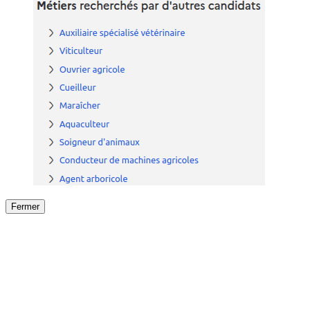
Fermer
Fermer
le détail de l'offre
/
Offre
sur
Offre précéden