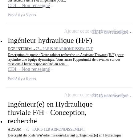
des secteurs de l'IT et l'Ingénierie pour...
CDI - Non renseigné
Publié il y a 5 jours
Ajouter cette offre à ma sélection
CDI
Non renseigné
Ingénieur hydraulique (H/F)
DGE INTERIM -
75 - PARIS 9E ARRONDISSEMENT
Description du poste : Notre cabinet recherche un Assistant Travaux (H/F) pour
rejoindre une équipe dynamique. Vous aurez l'opportunité de travailler sur des
missions à haute responsabilité, au sein...
CDI - Non renseigné
Publié il y a 6 jours
Ajouter cette offre à ma sélection
CDI
Non renseigné
Ingénieur(e) en Hydraulique
fluviale F/H - Conception,
recherche
ADSOM -
75 - PARIS 1ER ARRONDISSEMENT
Descriptif du poste:\n\nVotre mission\nEn tant qu'Ingénieur(e) en Hydraulique