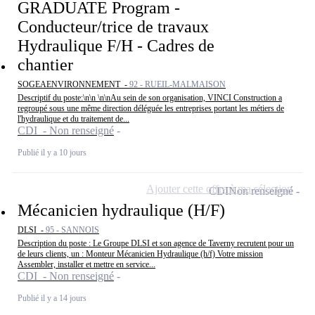
GRADUATE Program -
Conducteur/trice de travaux
Hydraulique F/H - Cadres de
chantier
SOGEAENVIRONNEMENT -
92 - RUEIL-MALMAISON
Descriptif du poste:\n\n \n\nAu sein de son organisation, VINCI Construction a
regroupé sous une même direction déléguée les entreprises portant les métiers de
l'hydraulique et du traitement de...
CDI - Non renseigné
Publié il y a 10 jours
Ajouter cette offre à ma sélection
CDI
Non renseigné
Mécanicien hydraulique (H/F)
DLSI -
95 - SANNOIS
Description du poste : Le Groupe DLSI et son agence de Taverny recrutent pour un
de leurs clients, un : Monteur Mécanicien Hydraulique (h/f) Votre mission
Assembler, installer et mettre en service...
CDI - Non renseigné
Publié il y a 14 jours