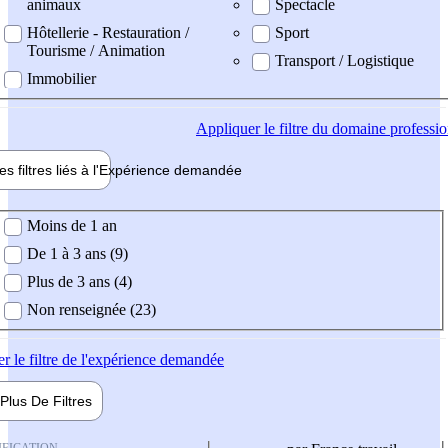
animaux
Spectacle
Hôtellerie - Restauration /
Sport
Tourisme / Animation
Transport / Logistique
Immobilier
Appliquer
le filtre du domaine professi
es filtres liés à l'
Expérience
demandée
ience demandée
Moins de 1 an
De 1 à 3 ans (9)
Plus de 3 ans (4)
Non renseignée (23)
er
le filtre de l'expérience demandée
Plus De
Filtres