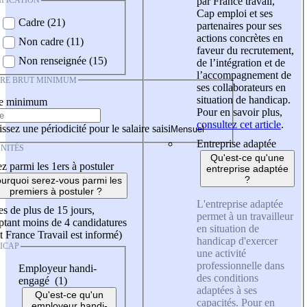
IFICATION
par France travail,
Cap emploi et ses
Cadre (21)
partenaires pour ses
actions concrètes en
Non cadre (11)
faveur du recrutement,
Non renseignée (15)
de l’intégration et de
l’accompagnement de
IRE BRUT MINIMUM
ses collaborateurs en
situation de handicap.
re minimum
Pour en savoir plus,
consultez cet article
.
ssez une périodicité pour le salaire saisi
Entreprise adaptée
NITÉS
Qu'est-ce qu'une
z parmi les 1ers à postuler
entreprise adaptée
?
urquoi serez-vous parmi les
premiers à postuler ?
L'entreprise adaptée
es de plus de 15 jours,
permet à un travailleur
tant moins de 4 candidatures
en situation de
t France Travail est informé)
handicap d'exercer
ICAP
une activité
professionnelle dans
Employeur handi-
des conditions
engagé (1)
adaptées à ses
Qu'est-ce qu'un
capacités. Pour en
employeur handi-