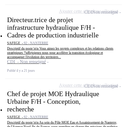
Ajouter cette offre à ma sélection
CDI
Non renseigné
Directeur.trice de projet
infrastructure hydraulique F/H -
Cadres de production industrielle
SAFEGE -
92 - NANTERRE
Descriptif du poste:\n\n Vous aimez les projets complexes et les relations clients
stratégiques ?\nRejoignez nous pour accélérer la transition écologique et
accompagner l'évolution des territoires...
CDI - Non renseigné
Publié il y a 21 jours
Ajouter cette offre à ma sélection
CDI
Non renseigné
Chef de projet MOE Hydraulique
Urbaine F/H - Conception,
recherche
SAFEGE -
92 - NANTERRE
Descriptif du poste:\n\n Au sein du Pôle MOE Eau et Assainissement de Nanterre,
de l'Agence Nord-Ile-de-France, vous prendrez en charge des missions de maîtrise