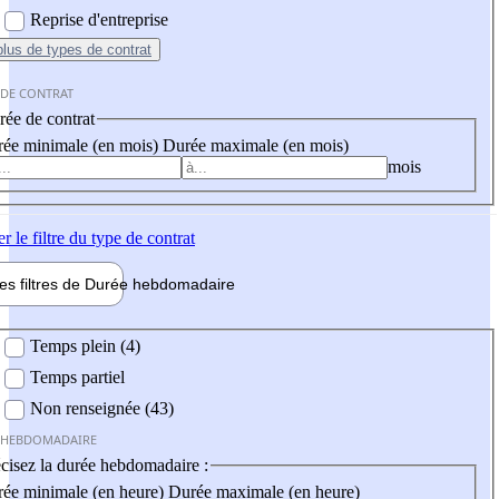
Reprise d'entreprise
plus
de types de contrat
 DE CONTRAT
ée de contrat
ée minimale (en mois)
Durée maximale (en mois)
mois
er
le filtre du type de contrat
les filtres de
Durée hebdo
madaire
 hebdomadaire
Temps plein (4)
Temps partiel
Non renseignée (43)
 HEBDOMADAIRE
cisez la durée hebdomadaire :
ée minimale (en heure)
Durée maximale (en heure)