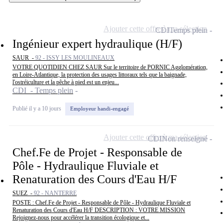
Ajouter cette offre à ma sélection
CDI
Temps plein
Ingénieur expert hydraulique (H/F)
SAUR -
92 - ISSY LES MOULINEAUX
VOTRE QUOTIDIEN CHEZ SAUR Sur le territoire de PORNIC Agglomération,
en Loire-Atlantique, la protection des usages littoraux tels que la baignade,
l'ostréiculture et la pêche à pied est un enjeu...
CDI - Temps plein
Publié il y a 10 jours
Employeur handi-engagé
Ajouter cette offre à ma sélection
CDI
Non renseigné
Chef.Fe de Projet - Responsable de
Pôle - Hydraulique Fluviale et
Renaturation des Cours d'Eau H/F
SUEZ -
92 - NANTERRE
POSTE : Chef.Fe de Projet - Responsable de Pôle - Hydraulique Fluviale et
Renaturation des Cours d'Eau H/F DESCRIPTION : VOTRE MISSION
Rejoignez-nous pour accélérer la transition écologique et...