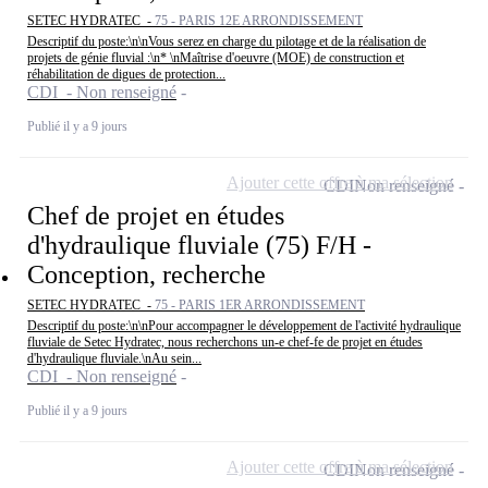
SETEC HYDRATEC -
75 - PARIS 12E ARRONDISSEMENT
Descriptif du poste:\n\nVous serez en charge du pilotage et de la réalisation de
projets de génie fluvial :\n* \nMaîtrise d'oeuvre (MOE) de construction et
réhabilitation de digues de protection...
CDI - Non renseigné
Publié il y a 9 jours
Ajouter cette offre à ma sélection
CDI
Non renseigné
Chef de projet en études
d'hydraulique fluviale (75) F/H -
Conception, recherche
SETEC HYDRATEC -
75 - PARIS 1ER ARRONDISSEMENT
Descriptif du poste:\n\nPour accompagner le développement de l'activité hydraulique
fluviale de Setec Hydratec, nous recherchons un-e chef-fe de projet en études
d'hydraulique fluviale.\nAu sein...
CDI - Non renseigné
Publié il y a 9 jours
Ajouter cette offre à ma sélection
CDI
Non renseigné