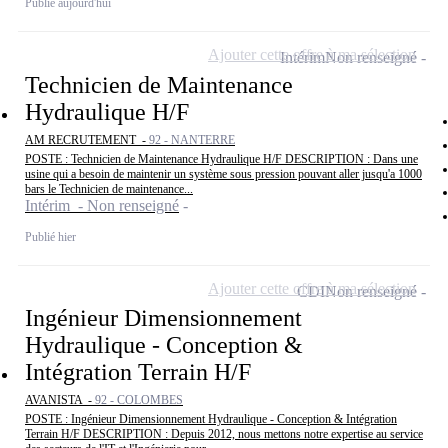
Publié aujourd'hui
Ajouter cette offre à ma sélection
Intérim
Non renseigné
Technicien de Maintenance
Hydraulique H/F
AM RECRUTEMENT -
92 - NANTERRE
POSTE : Technicien de Maintenance Hydraulique H/F DESCRIPTION : Dans une
usine qui a besoin de maintenir un système sous pression pouvant aller jusqu'a 1000
bars le Technicien de maintenance...
Intérim - Non renseigné
Publié hier
Ajouter cette offre à ma sélection
CDI
Non renseigné
Ingénieur Dimensionnement
Hydraulique - Conception &
Intégration Terrain H/F
AVANISTA -
92 - COLOMBES
POSTE : Ingénieur Dimensionnement Hydraulique - Conception & Intégration
Terrain H/F DESCRIPTION : Depuis 2012, nous mettons notre expertise au service