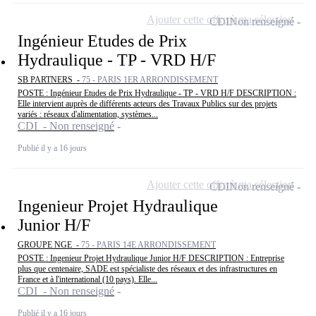
Ajouter cette offre à ma sélection
CDI
Non renseigné
Ingénieur Etudes de Prix
Hydraulique - TP - VRD H/F
SB PARTNERS -
75 - PARIS 1ER ARRONDISSEMENT
POSTE : Ingénieur Etudes de Prix Hydraulique - TP - VRD H/F DESCRIPTION :
Elle intervient auprès de différents acteurs des Travaux Publics sur des projets
variés : réseaux d'alimentation, systèmes...
CDI - Non renseigné
Publié il y a 16 jours
Ajouter cette offre à ma sélection
CDI
Non renseigné
Ingenieur Projet Hydraulique
Junior H/F
GROUPE NGE -
75 - PARIS 14E ARRONDISSEMENT
POSTE : Ingenieur Projet Hydraulique Junior H/F DESCRIPTION : Entreprise
plus que centenaire, SADE est spécialiste des réseaux et des infrastructures en
France et à l'international (10 pays). Elle...
CDI - Non renseigné
Publié il y a 16 jours