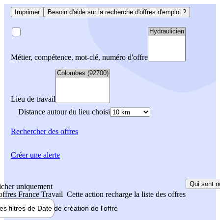
Imprimer
Besoin d'aide sur la recherche d'offres d'emploi ?
Métier, compétence, mot-clé, numéro d'offre
Lieu de travail
Distance autour du lieu choisi
Rechercher
des offres
Créer une alerte
Qui sont n
icher uniquement
 offres France Travail
Cette action recharge la liste des offres
les filtres de
Date de création
de l'offre