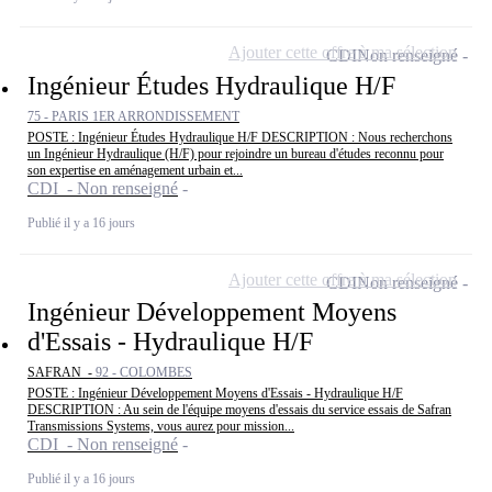
Ajouter cette offre à ma sélection
CDI
Non renseigné
Ingénieur Études Hydraulique H/F
75 - PARIS 1ER ARRONDISSEMENT
POSTE : Ingénieur Études Hydraulique H/F DESCRIPTION : Nous recherchons
un Ingénieur Hydraulique (H/F) pour rejoindre un bureau d'études reconnu pour
son expertise en aménagement urbain et...
CDI - Non renseigné
Publié il y a 16 jours
Ajouter cette offre à ma sélection
CDI
Non renseigné
Ingénieur Développement Moyens
d'Essais - Hydraulique H/F
SAFRAN -
92 - COLOMBES
POSTE : Ingénieur Développement Moyens d'Essais - Hydraulique H/F
DESCRIPTION : Au sein de l'équipe moyens d'essais du service essais de Safran
Transmissions Systems, vous aurez pour mission...
CDI - Non renseigné
Publié il y a 16 jours