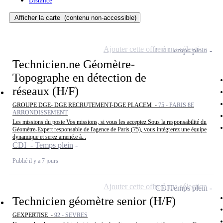
Distance
Afficher la carte
(contenu non-accessible)
Ajouter cette offre à ma sélection
CDI
Temps plein
Technicien.ne Géomètre-
Topographe en détection de
réseaux (H/F)
GROUPE DGE- DGE RECRUTEMENT-DGE PLACEM -
75 - PARIS 8E
ARRONDISSEMENT
Les missions du poste Vos missions, si vous les acceptez Sous la responsabilité du
Géomètre-Expert responsable de l'agence de Paris (75), vous intégrerez une équipe
dynamique et serez amené.e à...
CDI - Temps plein
Publié il y a 7 jours
Ajouter cette offre à ma sélection
CDI
Temps plein
Technicien géomètre senior (H/F)
GEXPERTISE -
92 - SEVRES