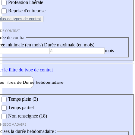
Profession libérale
Reprise d'entreprise
plus
de types de contrat
 DE CONTRAT
ée de contrat
ée minimale (en mois)
Durée maximale (en mois)
mois
er
le filtre du type de contrat
les filtres de
Durée hebdo
madaire
 hebdomadaire
Temps plein (3)
Temps partiel
Non renseignée (18)
 HEBDOMADAIRE
cisez la durée hebdomadaire :