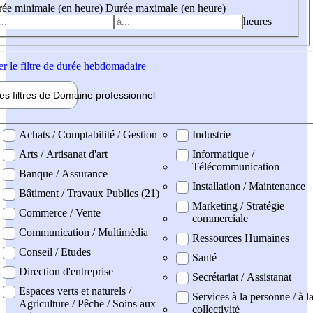
ée minimale (en heure)
Durée maximale (en heure)
heures
er
le filtre de durée hebdomadaire
les filtres de
Domaine pro
fessionnel
ne professionel
Achats / Comptabilité / Gestion
Industrie
Arts / Artisanat d'art
Informatique /
Télécommunication
Banque / Assurance
Installation / Maintenance
Bâtiment / Travaux Publics (21)
Marketing / Stratégie
Commerce / Vente
commerciale
Communication / Multimédia
Ressources Humaines
Conseil / Etudes
Santé
Direction d'entreprise
Secrétariat / Assistanat
Espaces verts et naturels /
Services à la personne / à l
Agriculture / Pêche / Soins aux
collectivité