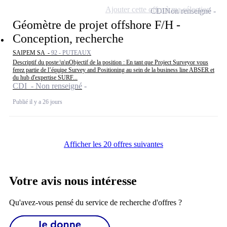
Ajouter cette offre à ma sélection
CDI
Non renseigné
Géomètre de projet offshore F/H -
Conception, recherche
SAIPEM SA -
92 - PUTEAUX
Descriptif du poste:\n\nObjectif de la position : En tant que Project Surveyor vous
ferez partie de l’équipe Survey and Positioning au sein de la business line ABSER et
du hub d'expertise SURF...
CDI - Non renseigné
Publié il y a 26 jours
Afficher les 20 offres suivantes
Votre avis nous intéresse
Qu'avez-vous pensé du service de recherche d'offres ?