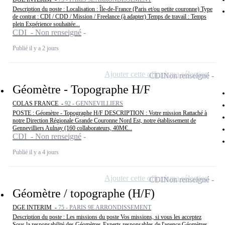
Description du poste : Localisation : Île-de-France (Paris et/ou petite couronne) Type
de contrat : CDI / CDD / Mission / Freelance (à adapter) Temps de travail : Temps
plein Expérience souhaitée...
CDI - Non renseigné
Publié il y a 2 jours
Ajouter cette offre à ma sélection
CDI
Non renseigné
Géomètre - Topographe H/F
COLAS FRANCE -
92 - GENNEVILLIERS
POSTE : Géomètre - Topographe H/F DESCRIPTION : Votre mission Rattaché à
notre Direction Régionale Grande Couronne Nord Est, notre établissement de
Gennevilliers Aulnay (160 collaborateurs, 40M€...
CDI - Non renseigné
Publié il y a 4 jours
Ajouter cette offre à ma sélection
CDI
Non renseigné
Géomètre / topographe (H/F)
DGE INTERIM -
75 - PARIS 9E ARRONDISSEMENT
Description du poste : Les missions du poste Vos missions, si vous les acceptez
Sous la responsabilité des Géomètres-Experts responsables de l'agence Géomètres