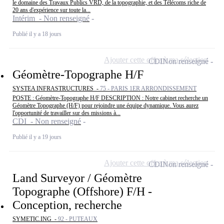
le domaine des Travaux Publics VRD, de la topographie, et des Télécoms riche de
20 ans d'expérience sur toute la...
Intérim - Non renseigné
Publié il y a 18 jours
Ajouter cette offre à ma sélection
CDI
Non renseigné
Géomètre-Topographe H/F
SYSTEA INFRASTRUCTURES -
75 - PARIS 1ER ARRONDISSEMENT
POSTE : Géomètre-Topographe H/F DESCRIPTION : Notre cabinet recherche un
Géomètre Topographe (H/F) pour rejoindre une équipe dynamique. Vous aurez
l'opportunité de travailler sur des missions à...
CDI - Non renseigné
Publié il y a 19 jours
Ajouter cette offre à ma sélection
CDI
Non renseigné
Land Surveyor / Géomètre
Topographe (Offshore) F/H -
Conception, recherche
SYMETIC.ING -
92 - PUTEAUX