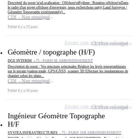
Descriptif du poste:\n\nLocalisation : Offshore\nRythme : Rotation offshore\nDans
le cadre d'un projet offshore d'envergure, nous recherchons un(e) Land Surveyor /
Géomètre Topographe expérimenté(e)...
CDI - Non renseigné
Publié il y a 25 jours
Ajouter cette offre à ma sélection
CDI
Non renseigné
Géomètre / topographe (H/F)
DGE INTERIM -
75 - PARIS 9E ARRONDISSEMENT
Description du poste : Vos missions principales Réaliser les levés topographiques
sur le terrain (station totale, GPS/GNSS, scanner 3D Effectuer les implantations de
chantier selon les plans...
CDI - Non renseigné
Publié il y a 26 jours
Ajouter cette offre à ma sélection
CDI
Non renseigné
Ingénieur Géomètre Topographe
H/F
SYSTEA INFRASTRUCTURES -
75 - PARIS 1ER ARRONDISSEMENT