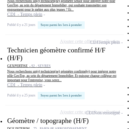
Nous recherchons un(e) technicien(ne) géomètre senior pour intégrer notre pôle
GeoTop, au sein du département Immobilier, qui souhaite transmettre son
engouement pour le métier aux plus jeunes ? Et...
CDI - Temps plein
Publié il y a 21 jours
Soyez parmi les 1ers à postuler
Ajouter cette offre à ma sélection
CDI
Temps plein
Technicien géomètre confirmé H/F
(H/F)
GEXPERTISE -
92 - SEVRES
Nous recherchons un(e) technicien(ne) géomètre confirmé(e) pour intégrer notre
pôle GeoTop, au sein du département Immobilier. Et puisque chaque collègue est
important pour l'entreprise, vous serez...
CDI - Temps plein
Publié il y a 25 jours
Soyez parmi les 1ers à postuler
Ajouter cette offre à ma sélection
CDI
Non renseigné
Géomètre / topographe (H/F)
DGE INTERIM -
75 - PARIS 9E ARRONDISSEMENT