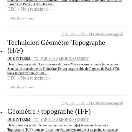
Experts de Paris , et des chargés...
CDI - Non renseigné
Publié il y a 4 jours
Ajouter cette offre à ma sélection
CDI
Non renseigné
Technicien Géomètre-Topographe
(H/F)
DGE INTERIM -
75 - PARIS 9E ARRONDISSEMENT
Description du poste : Les missions du poste Vos missions, si vous les acceptez
Sous la responsabilité du Géomètre-Expert responsable de l'agence de Paris (75),
vous intégrerez une équipe...
CDI - Non renseigné
Publié il y a 4 jours
Ajouter cette offre à ma sélection
CDI
Non renseigné
Géomètre / topographe (H/F)
DGE INTERIM -
75 - PARIS 9E ARRONDISSEMENT
Description du poste : Notre cabinet recherche un(e) Ingénieur Géomètre
Topographe (H/F) pour renforcer une équipe dynamique et en pleine croissance.