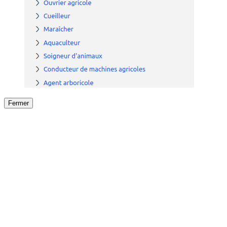
Fermer
Fermer
le détail de l'offre
/
Offre
sur
Offre précéden