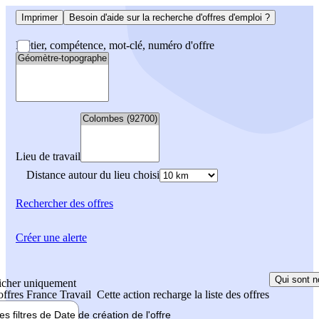
Imprimer
Besoin d'aide sur la recherche d'offres d'emploi ?
Métier, compétence, mot-clé, numéro d'offre
Lieu de travail
Distance autour du lieu choisi
Rechercher
des offres
Créer une alerte
Qui sont n
icher uniquement
 offres France Travail
Cette action recharge la liste des offres
les filtres de
Date de création
de l'offre