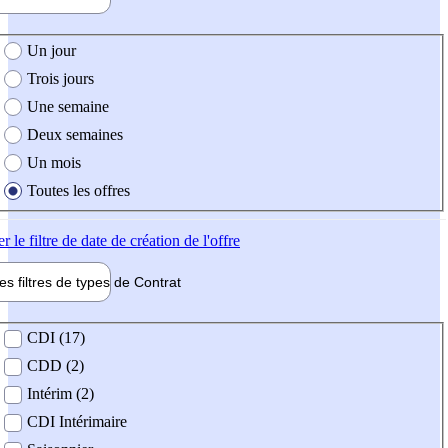
e création de l'offre
Un jour
Trois jours
Une semaine
Deux semaines
Un mois
Toutes les offres
er
le filtre de date de création de l'offre
les filtres de types de
Contrat
de contrat
CDI (17)
CDD (2)
Intérim (2)
CDI Intérimaire