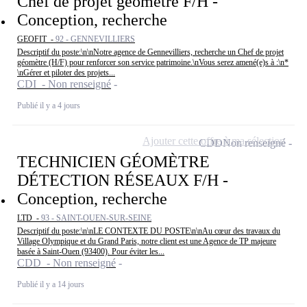
Chef de projet géomètre F/H -
Conception, recherche
GEOFIT -
92 - GENNEVILLIERS
Descriptif du poste:\n\nNotre agence de Gennevilliers, recherche un Chef de projet
géomètre (H/F) pour renforcer son service patrimoine.\nVous serez amené(e)s à :\n*
\nGérer et piloter des projets...
CDI - Non renseigné
Publié il y a 4 jours
Ajouter cette offre à ma sélection
CDD
Non renseigné
TECHNICIEN GÉOMÈTRE
DÉTECTION RÉSEAUX F/H -
Conception, recherche
LTD -
93 - SAINT-OUEN-SUR-SEINE
Descriptif du poste:\n\nLE CONTEXTE DU POSTE\n\nAu cœur des travaux du
Village Olympique et du Grand Paris, notre client est une Agence de TP majeure
basée à Saint-Ouen (93400). Pour éviter les...
CDD - Non renseigné
Publié il y a 14 jours