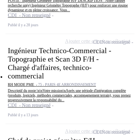
POSTE : Ingénieur Géomètre Topographe H/F DESCRIPTION : Notre cabinet
recherche un(e) Ingénieur Géomètre Topographe (H/F) pour renforcer une équipe
dynamique et en pleine croissance. Vous...
CDI - Non renseigné
Publié il y a 28 jours
Ajouter cette offre à ma sélection
CDI
Non renseigné
Ingénieur Technico-Commercial -
Topographie et Scan 3D F/H -
Chargé d'affaires, technico-
commercial
RH MODE PME -
75 - PARIS 4E ARRONDISSEMENT
Descriptif du poste:\n\nVotre mission\nAprès une période d'intégration complète
(produits, logiciels, méthodes commerciales, accompagnement terrain), vous prenez
progressivement la responsabilité du...
CDI - Non renseigné
Publié il y a 13 jours
Ajouter cette offre à ma sélection
CDI
Non renseigné