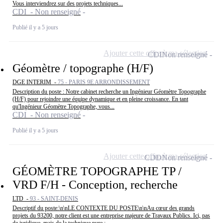
Vous interviendrez sur des projets techniques...
CDI - Non renseigné
Publié il y a 5 jours
Ajouter cette offre à ma sélection
CDI
Non renseigné
Géomètre / topographe (H/F)
DGE INTERIM -
75 - PARIS 9E ARRONDISSEMENT
Description du poste : Notre cabinet recherche un Ingénieur Géomètre Topographe
(H/F) pour rejoindre une équipe dynamique et en pleine croissance. En tant
qu'Ingénieur Géomètre Topographe, vous...
CDI - Non renseigné
Publié il y a 5 jours
Ajouter cette offre à ma sélection
CDD
Non renseigné
GÉOMÈTRE TOPOGRAPHE TP /
VRD F/H - Conception, recherche
LTD -
93 - SAINT-DENIS
Descriptif du poste:\n\nLE CONTEXTE DU POSTE\n\nAu cœur des grands
projets du 93200, notre client est une entreprise majeure de Travaux Publics. Ici, pas
de juridique, mais de la technique pure :...