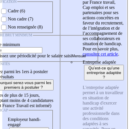
IFICATION
par France travail,
Cap emploi et ses
Cadre (6)
partenaires pour ses
actions concrètes en
Non cadre (7)
faveur du recrutement,
Non renseignée (8)
de l’intégration et de
l’accompagnement de
IRE BRUT MINIMUM
ses collaborateurs en
situation de handicap.
re minimum
Pour en savoir plus,
consultez cet article
.
ssez une périodicité pour le salaire saisi
Entreprise adaptée
NITÉS
Qu'est-ce qu'une
z parmi les 1ers à postuler
entreprise adaptée
résultats
?
urquoi serez-vous parmi les
L'entreprise adaptée
premiers à postuler ?
permet à un travailleur
es de plus de 15 jours,
en situation de
tant moins de 4 candidatures
handicap d'exercer
t France Travail est informé)
une activité
ICAP
professionnelle dans
des conditions
Employeur handi-
adaptées à ses
engagé
capacités. Pour en