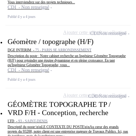
Vous interviendrez sur des projets techniques...
CDI - Non renseigné
Publié il y a 4 jours
Ajouter cette offre à ma sélection
CDI
Non renseigné
Géomètre / topographe (H/F)
DGE INTERIM -
75 - PARIS 9E ARRONDISSEMENT
Description du poste : Notre cabinet recherche un Ingénieur Géomètre Topographe
(H/F) pour rejoindre une équipe dynamique et en pleine croissance. En tant
qu'Ingénieur Géomètre Topographe, vous...
CDI - Non renseigné
Publié il y a 4 jours
Ajouter cette offre à ma sélection
CDD
Non renseigné
GÉOMÈTRE TOPOGRAPHE TP /
VRD F/H - Conception, recherche
LTD -
93 - SAINT-DENIS
Descriptif du poste:\n\nLE CONTEXTE DU POSTE\n\nAu cœur des grands
projets du 93200, notre client est une entreprise majeure de Travaux Publics. Ici, pas
de juridique, mais de la technique pure :...