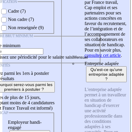
IFICATION
par France travail,
Cap emploi et ses
Cadre (7)
partenaires pour ses
actions concrètes en
Non cadre (7)
faveur du recrutement,
Non renseignée (9)
de l’intégration et de
l’accompagnement de
IRE BRUT MINIMUM
ses collaborateurs en
situation de handicap.
re minimum
Pour en savoir plus,
consultez cet article
.
ssez une périodicité pour le salaire saisi
Entreprise adaptée
NITÉS
Qu'est-ce qu'une
z parmi les 1ers à postuler
entreprise adaptée
résultats
?
urquoi serez-vous parmi les
L'entreprise adaptée
premiers à postuler ?
permet à un travailleur
es de plus de 15 jours,
en situation de
tant moins de 4 candidatures
handicap d'exercer
t France Travail est informé)
une activité
ICAP
professionnelle dans
des conditions
Employeur handi-
adaptées à ses
engagé
capacités. Pour en