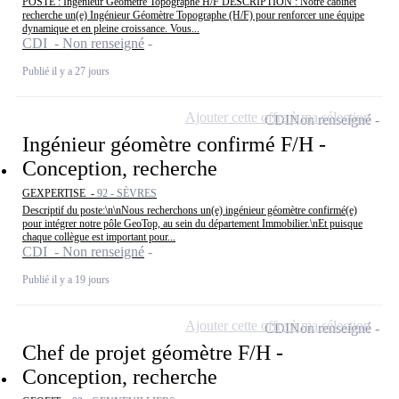
POSTE : Ingénieur Géomètre Topographe H/F DESCRIPTION : Notre cabinet
recherche un(e) Ingénieur Géomètre Topographe (H/F) pour renforcer une équipe
dynamique et en pleine croissance. Vous...
CDI - Non renseigné
Publié il y a 27 jours
Ajouter cette offre à ma sélection
CDI
Non renseigné
Ingénieur géomètre confirmé F/H -
Conception, recherche
GEXPERTISE -
92 - SÈVRES
Descriptif du poste:\n\nNous recherchons un(e) ingénieur géomètre confirmé(e)
pour intégrer notre pôle GeoTop, au sein du département Immobilier.\nEt puisque
chaque collègue est important pour...
CDI - Non renseigné
Publié il y a 19 jours
Ajouter cette offre à ma sélection
CDI
Non renseigné
Chef de projet géomètre F/H -
Conception, recherche