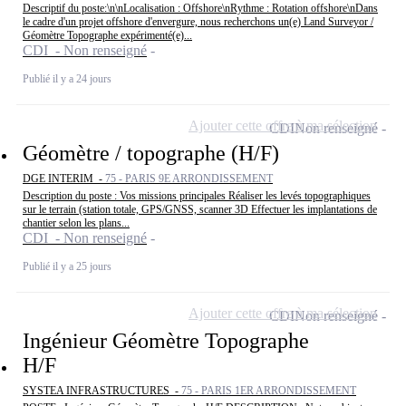
Descriptif du poste:\n\nLocalisation : Offshore\nRythme : Rotation offshore\nDans
le cadre d'un projet offshore d'envergure, nous recherchons un(e) Land Surveyor /
Géomètre Topographe expérimenté(e)...
CDI - Non renseigné
Publié il y a 24 jours
Ajouter cette offre à ma sélection
CDI
Non renseigné
Géomètre / topographe (H/F)
DGE INTERIM -
75 - PARIS 9E ARRONDISSEMENT
Description du poste : Vos missions principales Réaliser les levés topographiques
sur le terrain (station totale, GPS/GNSS, scanner 3D Effectuer les implantations de
chantier selon les plans...
CDI - Non renseigné
Publié il y a 25 jours
Ajouter cette offre à ma sélection
CDI
Non renseigné
Ingénieur Géomètre Topographe
H/F
SYSTEA INFRASTRUCTURES -
75 - PARIS 1ER ARRONDISSEMENT