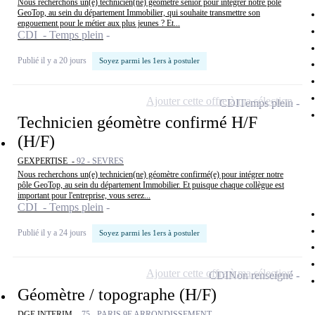
Nous recherchons un(e) technicien(ne) géomètre senior pour intégrer notre pôle
GeoTop, au sein du département Immobilier, qui souhaite transmettre son
engouement pour le métier aux plus jeunes ? Et...
CDI - Temps plein
Publié il y a 20 jours
Soyez parmi les 1ers à postuler
Ajouter cette offre à ma sélection
CDI
Temps plein
Technicien géomètre confirmé H/F
(H/F)
GEXPERTISE -
92 - SEVRES
Nous recherchons un(e) technicien(ne) géomètre confirmé(e) pour intégrer notre
pôle GeoTop, au sein du département Immobilier. Et puisque chaque collègue est
important pour l'entreprise, vous serez...
CDI - Temps plein
Publié il y a 24 jours
Soyez parmi les 1ers à postuler
Ajouter cette offre à ma sélection
CDI
Non renseigné
Géomètre / topographe (H/F)
DGE INTERIM -
75 - PARIS 9E ARRONDISSEMENT