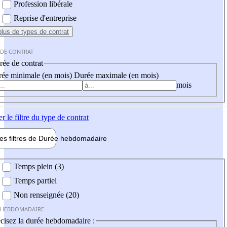
Profession libérale
Reprise d'entreprise
plus
de types de contrat
 DE CONTRAT
ée de contrat
ée minimale (en mois)
Durée maximale (en mois)
mois
er
le filtre du type de contrat
les filtres de
Durée hebdo
madaire
 hebdomadaire
Temps plein (3)
Temps partiel
Non renseignée (20)
 HEBDOMADAIRE
cisez la durée hebdomadaire :