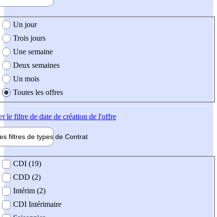
e création de l'offre
Un jour
Trois jours
Une semaine
Deux semaines
Un mois
Toutes les offres
er
le filtre de date de création de l'offre
les filtres de types de
Contrat
de contrat
CDI (19)
CDD (2)
Intérim (2)
CDI Intérimaire