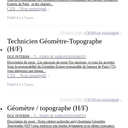
Experts de Paris , et des chargés...
CDI - Non renseigné
Publié il y a 3 jours
Ajouter cette offre à ma sélection
CDI
Non renseigné
Technicien Géomètre-Topographe
(H/F)
DGE INTERIM -
75 - PARIS 9E ARRONDISSEMENT
Description du poste : Les missions du poste Vos missions, si vous les acceptez
Sous la responsabilité du Géomètre-Expert responsable de l'agence de Paris (75),
vous intégrerez une équipe...
CDI - Non renseigné
Publié il y a 3 jours
Ajouter cette offre à ma sélection
CDI
Non renseigné
Géomètre / topographe (H/F)
DGE INTERIM -
75 - PARIS 9E ARRONDISSEMENT
Description du poste : Notre cabinet recherche un(e) Ingénieur Géomètre
Topographe (H/F) pour renforcer une équipe dynamique et en pleine croissance.