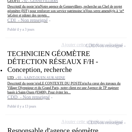
GEOFIT -
92 - GENNEVILLIERS
Descriptif du poste:\n\nNotre agence de Gennevilliers, recherche un Chef de projet
géomètre (H/F) pour renforcer son service patrimoine.\nVous serez amené(e)s à :\n*
\nGérer et piloter des projets...
CDI - Non renseigné
Publié il y a 3 jours
Ajouter cette offre à ma sélection
CDD
Non renseigné
TECHNICIEN GÉOMÈTRE
DÉTECTION RÉSEAUX F/H -
Conception, recherche
LTD -
93 - SAINT-OUEN-SUR-SEINE
Descriptif du poste:\n\nLE CONTEXTE DU POSTE\n\nAu cœur des travaux du
Village Olympique et du Grand Paris, notre client est une Agence de TP majeure
basée à Saint-Ouen (93400). Pour éviter les...
CDD - Non renseigné
Publié il y a 13 jours
Ajouter cette offre à ma sélection
CDI
Non renseigné
Responsable d'agence géomètre