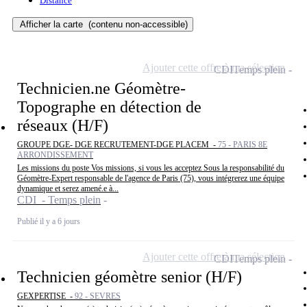
Distance
Afficher la carte
(contenu non-accessible)
Ajouter cette offre à ma sélection
CDI
Temps plein
Technicien.ne Géomètre-
Topographe en détection de
réseaux (H/F)
GROUPE DGE- DGE RECRUTEMENT-DGE PLACEM -
75 - PARIS 8E
ARRONDISSEMENT
Les missions du poste Vos missions, si vous les acceptez Sous la responsabilité du
Géomètre-Expert responsable de l'agence de Paris (75), vous intégrerez une équipe
dynamique et serez amené.e à...
CDI - Temps plein
Publié il y a 6 jours
Ajouter cette offre à ma sélection
CDI
Temps plein
Technicien géomètre senior (H/F)
GEXPERTISE -
92 - SEVRES