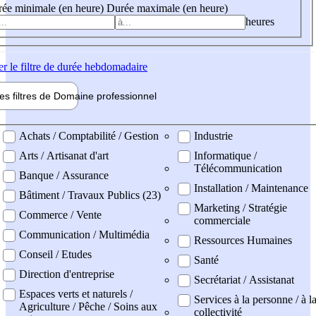
ée minimale (en heure)
Durée maximale (en heure)
heures
er
le filtre de durée hebdomadaire
les filtres de
Domaine pro
fessionnel
ne professionel
Achats / Comptabilité / Gestion
Industrie
Arts / Artisanat d'art
Informatique /
Télécommunication
Banque / Assurance
Installation / Maintenance
Bâtiment / Travaux Publics (23)
Marketing / Stratégie
Commerce / Vente
commerciale
Communication / Multimédia
Ressources Humaines
Conseil / Etudes
Santé
Direction d'entreprise
Secrétariat / Assistanat
Espaces verts et naturels /
Services à la personne / à l
Agriculture / Pêche / Soins aux
collectivité