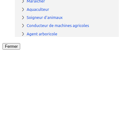
Fermer
Fermer
le détail de l'offre
/
Offre
sur
Offre précéden