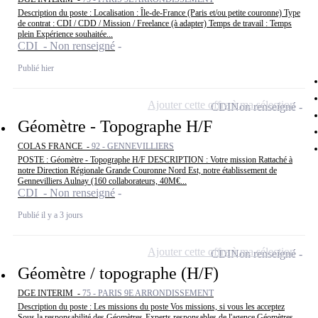
Description du poste : Localisation : Île-de-France (Paris et/ou petite couronne) Type
de contrat : CDI / CDD / Mission / Freelance (à adapter) Temps de travail : Temps
plein Expérience souhaitée...
CDI - Non renseigné
Publié hier
Ajouter cette offre à ma sélection
CDI
Non renseigné
Géomètre - Topographe H/F
COLAS FRANCE -
92 - GENNEVILLIERS
POSTE : Géomètre - Topographe H/F DESCRIPTION : Votre mission Rattaché à
notre Direction Régionale Grande Couronne Nord Est, notre établissement de
Gennevilliers Aulnay (160 collaborateurs, 40M€...
CDI - Non renseigné
Publié il y a 3 jours
Ajouter cette offre à ma sélection
CDI
Non renseigné
Géomètre / topographe (H/F)
DGE INTERIM -
75 - PARIS 9E ARRONDISSEMENT
Description du poste : Les missions du poste Vos missions, si vous les acceptez
Sous la responsabilité des Géomètres-Experts responsables de l'agence Géomètres