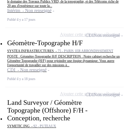
le domaine des Travaux Publics VRD, de la topographie, et des Télécoms riche de
20 ans d'expérience sur toute la...
Intérim - Non renseigné
Publié il y a 17 jours
Ajouter cette offre à ma sélection
CDI
Non renseigné
Géomètre-Topographe H/F
SYSTEA INFRASTRUCTURES -
75 - PARIS 1ER ARRONDISSEMENT
POSTE : Géomètre-Topographe H/F DESCRIPTION : Notre cabinet recherche un
Géomètre Topographe (H/F) pour rejoindre une équipe dynamique. Vous aurez
l'opportunité de travailler sur des missions à...
CDI - Non renseigné
Publié il y a 18 jours
Ajouter cette offre à ma sélection
CDI
Non renseigné
Land Surveyor / Géomètre
Topographe (Offshore) F/H -
Conception, recherche
SYMETIC.ING -
92 - PUTEAUX