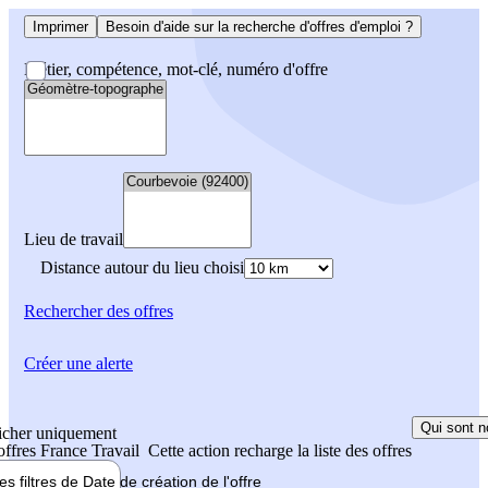
Imprimer
Besoin d'aide sur la recherche d'offres d'emploi ?
Métier, compétence, mot-clé, numéro d'offre
Lieu de travail
Distance autour du lieu choisi
Rechercher
des offres
Créer une alerte
Qui sont n
icher uniquement
 offres France Travail
Cette action recharge la liste des offres
les filtres de
Date de création
de l'offre