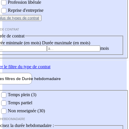
Profession libérale
Reprise d'entreprise
plus
de types de contrat
 DE CONTRAT
ée de contrat
ée minimale (en mois)
Durée maximale (en mois)
mois
er
le filtre du type de contrat
les filtres de
Durée hebdo
madaire
 hebdomadaire
Temps plein (3)
Temps partiel
Non renseignée (30)
 HEBDOMADAIRE
cisez la durée hebdomadaire :