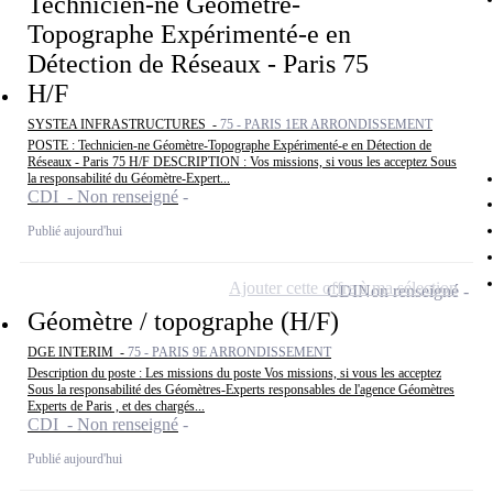
Technicien-ne Géomètre-
Topographe Expérimenté-e en
Détection de Réseaux - Paris 75
H/F
SYSTEA INFRASTRUCTURES -
75 - PARIS 1ER ARRONDISSEMENT
POSTE : Technicien-ne Géomètre-Topographe Expérimenté-e en Détection de
Réseaux - Paris 75 H/F DESCRIPTION : Vos missions, si vous les acceptez Sous
la responsabilité du Géomètre-Expert...
CDI - Non renseigné
Publié aujourd'hui
Ajouter cette offre à ma sélection
CDI
Non renseigné
Géomètre / topographe (H/F)
DGE INTERIM -
75 - PARIS 9E ARRONDISSEMENT
Description du poste : Les missions du poste Vos missions, si vous les acceptez
Sous la responsabilité des Géomètres-Experts responsables de l'agence Géomètres
Experts de Paris , et des chargés...
CDI - Non renseigné
Publié aujourd'hui