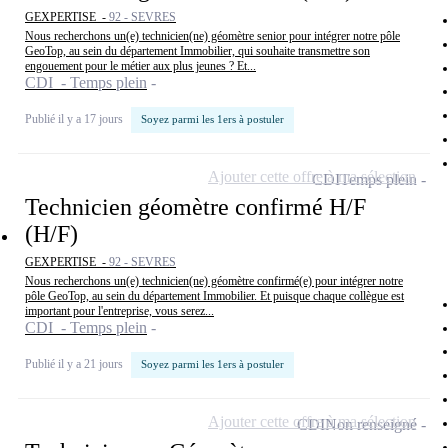
GEXPERTISE -
92 - SEVRES
Nous recherchons un(e) technicien(ne) géomètre senior pour intégrer notre pôle
GeoTop, au sein du département Immobilier, qui souhaite transmettre son
engouement pour le métier aux plus jeunes ? Et...
CDI - Temps plein
Publié il y a 17 jours
Soyez parmi les 1ers à postuler
Ajouter cette offre à ma sélection
CDI
Temps plein
Technicien géomètre confirmé H/F
(H/F)
GEXPERTISE -
92 - SEVRES
Nous recherchons un(e) technicien(ne) géomètre confirmé(e) pour intégrer notre
pôle GeoTop, au sein du département Immobilier. Et puisque chaque collègue est
important pour l'entreprise, vous serez...
CDI - Temps plein
Publié il y a 21 jours
Soyez parmi les 1ers à postuler
Ajouter cette offre à ma sélection
CDI
Non renseigné