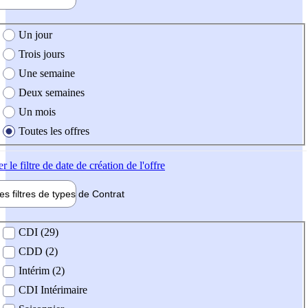
e création de l'offre
Un jour
Trois jours
Une semaine
Deux semaines
Un mois
Toutes les offres
er
le filtre de date de création de l'offre
les filtres de types de
Contrat
de contrat
CDI (29)
CDD (2)
Intérim (2)
CDI Intérimaire