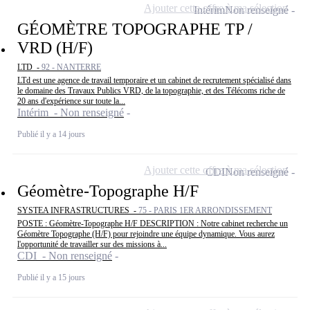
Ajouter cette offre à ma sélection
Intérim
Non renseigné
GÉOMÈTRE TOPOGRAPHE TP /
VRD (H/F)
LTD -
92 - NANTERRE
LTd est une agence de travail temporaire et un cabinet de recrutement spécialisé dans
le domaine des Travaux Publics VRD, de la topographie, et des Télécoms riche de
20 ans d'expérience sur toute la...
Intérim - Non renseigné
Publié il y a 14 jours
Ajouter cette offre à ma sélection
CDI
Non renseigné
Géomètre-Topographe H/F
SYSTEA INFRASTRUCTURES -
75 - PARIS 1ER ARRONDISSEMENT
POSTE : Géomètre-Topographe H/F DESCRIPTION : Notre cabinet recherche un
Géomètre Topographe (H/F) pour rejoindre une équipe dynamique. Vous aurez
l'opportunité de travailler sur des missions à...
CDI - Non renseigné
Publié il y a 15 jours