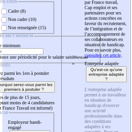
IFICATION
par France travail,
Cap emploi et ses
Cadre (8)
partenaires pour ses
actions concrètes en
Non cadre (10)
faveur du recrutement,
Non renseignée (15)
de l’intégration et de
l’accompagnement de
IRE BRUT MINIMUM
ses collaborateurs en
situation de handicap.
re minimum
Pour en savoir plus,
consultez cet article
.
ssez une périodicité pour le salaire saisi
Entreprise adaptée
NITÉS
Qu'est-ce qu'une
z parmi les 1ers à postuler
entreprise adaptée
résultats
?
urquoi serez-vous parmi les
L'entreprise adaptée
premiers à postuler ?
permet à un travailleur
es de plus de 15 jours,
en situation de
tant moins de 4 candidatures
handicap d'exercer
t France Travail est informé)
une activité
ICAP
professionnelle dans
des conditions
Employeur handi-
adaptées à ses
engagé
capacités. Pour en