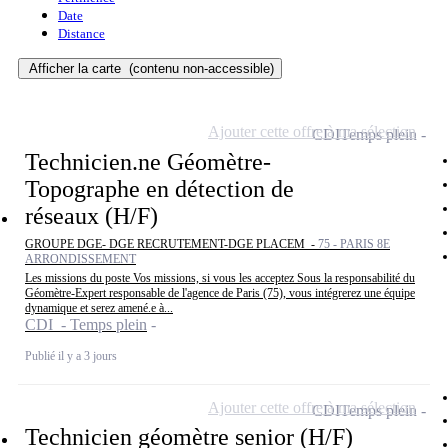
Date
Distance
Afficher la carte
(contenu non-accessible)
Ajouter cette offre à ma sélection
CDI
Temps plein
Technicien.ne Géomètre-
Topographe en détection de
réseaux (H/F)
GROUPE DGE- DGE RECRUTEMENT-DGE PLACEM -
75 - PARIS 8E
ARRONDISSEMENT
Les missions du poste Vos missions, si vous les acceptez Sous la responsabilité du
Géomètre-Expert responsable de l'agence de Paris (75), vous intégrerez une équipe
dynamique et serez amené.e à...
CDI - Temps plein
Publié il y a 3 jours
Ajouter cette offre à ma sélection
CDI
Temps plein
Technicien géomètre senior (H/F)