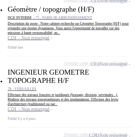
CDI
Non renseigné
Géomètre / topographe (H/F)
DGE INTERIM -
75 - PARIS 9E ARRONDISSEMENT
Description du poste : Notre cabinet recherche un Géomètre Topographe (H/F) pour
rejoindre une équipe dynamique. Vous aurez l'opportunité de travailler sur des
missions à haute responsabilité, au...
CDI - Non renseigné
Publié hier
Ajouter cette offre à ma sélection
CDI
Non renseigné
INGENIEUR GEOMETRE
TOPOGRAPHE H/F
78 - VERSAILLES
Effectuer des travaux fonciers et juridiques (bornage, division, servitudes...).
Réaliser des travaux topographiques et des implantations. Effectuer des levés
d'architecture (traditionnel ou par...
CDI - Non renseigné
Publié il y a 4 jours
Ajouter cette offre à ma sélection
CDD
Non renseigné