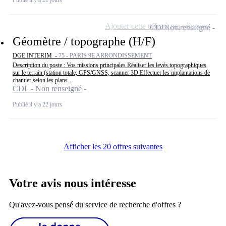
Ajouter cette offre à ma sélection
CDI
Non renseigné
Géomètre / topographe (H/F)
DGE INTERIM -
75 - PARIS 9E ARRONDISSEMENT
Description du poste : Vos missions principales Réaliser les levés topographiques
sur le terrain (station totale, GPS/GNSS, scanner 3D Effectuer les implantations de
chantier selon les plans...
CDI - Non renseigné
Publié il y a 22 jours
Afficher les 20 offres suivantes
Votre avis nous intéresse
Qu'avez-vous pensé du service de recherche d'offres ?