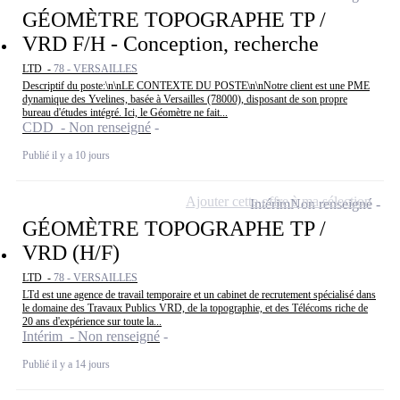
GÉOMÈTRE TOPOGRAPHE TP /
VRD F/H - Conception, recherche
LTD -
78 - VERSAILLES
Descriptif du poste:\n\nLE CONTEXTE DU POSTE\n\nNotre client est une PME
dynamique des Yvelines, basée à Versailles (78000), disposant de son propre
bureau d'études intégré. Ici, le Géomètre ne fait...
CDD - Non renseigné
Publié il y a 10 jours
Ajouter cette offre à ma sélection
Intérim
Non renseigné
GÉOMÈTRE TOPOGRAPHE TP /
VRD (H/F)
LTD -
78 - VERSAILLES
LTd est une agence de travail temporaire et un cabinet de recrutement spécialisé dans
le domaine des Travaux Publics VRD, de la topographie, et des Télécoms riche de
20 ans d'expérience sur toute la...
Intérim - Non renseigné
Publié il y a 14 jours