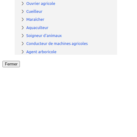
Fermer
Fermer
le détail de l'offre
/
Offre
sur
Offre précéden