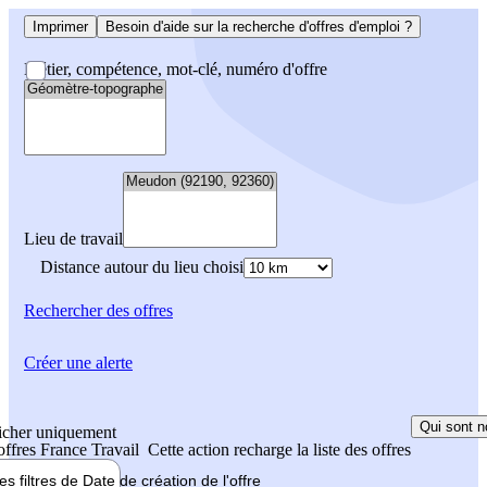
Imprimer
Besoin d'aide sur la recherche d'offres d'emploi ?
Métier, compétence, mot-clé, numéro d'offre
Lieu de travail
Distance autour du lieu choisi
Rechercher
des offres
Créer une alerte
Qui sont n
icher uniquement
 offres France Travail
Cette action recharge la liste des offres
les filtres de
Date de création
de l'offre