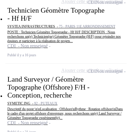
Ajouter cette offre à ma sélection
CDI
Non renseigné
Technicien Géomètre Topographe
- Hf H/F
SYSTEA INFRASTRUCTURES -
75 - PARIS 11E ARRONDISSEMENT
POSTE : Technicien Géomètre Topographe - Hf H/F DESCRIPTION : Nous
recherchons un(e) Technicien(ne) Géomètre Topographe (H/F) pour rejoindre nos
équipes et participer à la réalisation de projets...
CDI - Non renseigné
Publié il y a 16 jours
Ajouter cette offre à ma sélection
CDI
Non renseigné
Land Surveyor / Géomètre
Topographe (Offshore) F/H -
Conception, recherche
SYMETIC.ING -
92 - PUTEAUX
Descriptif du poste:\n\nLocalisation : Offshore\nRythme : Rotation offshore\nDans
le cadre d'un projet offshore d'envergure, nous recherchons un(e) Land Surveyor /
Géomètre Topographe expérimenté(e)...
CDI - Non renseigné
Publié il y a 21 jours