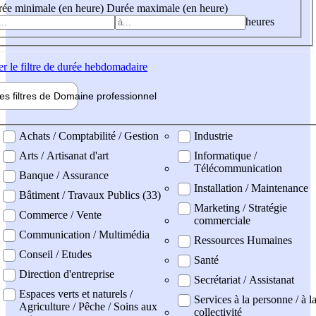
ée minimale (en heure)
Durée maximale (en heure)
heures
er
le filtre de durée hebdomadaire
les filtres de
Domaine pro
fessionnel
ne professionel
Achats / Comptabilité / Gestion
Industrie
Arts / Artisanat d'art
Informatique /
Télécommunication
Banque / Assurance
Installation / Maintenance
Bâtiment / Travaux Publics (33)
Marketing / Stratégie
Commerce / Vente
commerciale
Communication / Multimédia
Ressources Humaines
Conseil / Etudes
Santé
Direction d'entreprise
Secrétariat / Assistanat
Espaces verts et naturels /
Services à la personne / à l
Agriculture / Pêche / Soins aux
collectivité