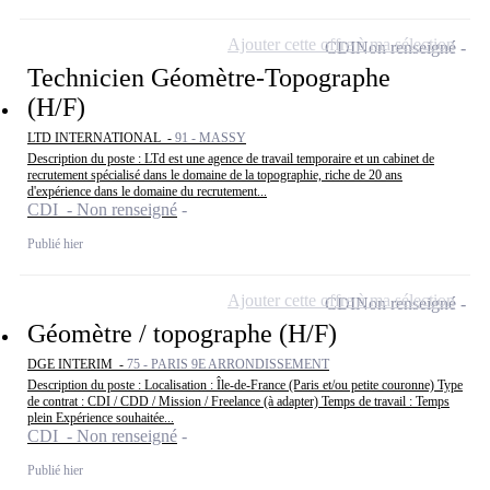
Ajouter cette offre à ma sélection
CDI
Non renseigné
Technicien Géomètre-Topographe
(H/F)
LTD INTERNATIONAL -
91 - MASSY
Description du poste : LTd est une agence de travail temporaire et un cabinet de
recrutement spécialisé dans le domaine de la topographie, riche de 20 ans
d'expérience dans le domaine du recrutement...
CDI - Non renseigné
Publié hier
Ajouter cette offre à ma sélection
CDI
Non renseigné
Géomètre / topographe (H/F)
DGE INTERIM -
75 - PARIS 9E ARRONDISSEMENT
Description du poste : Localisation : Île-de-France (Paris et/ou petite couronne) Type
de contrat : CDI / CDD / Mission / Freelance (à adapter) Temps de travail : Temps
plein Expérience souhaitée...
CDI - Non renseigné
Publié hier