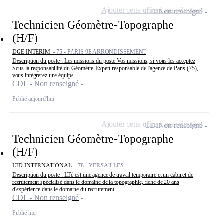
Ajouter cette offre à ma sélection
CDI
Non renseigné
Technicien Géomètre-Topographe
(H/F)
DGE INTERIM -
75 - PARIS 9E ARRONDISSEMENT
Description du poste : Les missions du poste Vos missions, si vous les acceptez
Sous la responsabilité du Géomètre-Expert responsable de l'agence de Paris (75),
vous intégrerez une équipe...
CDI - Non renseigné
Publié aujourd'hui
Ajouter cette offre à ma sélection
CDI
Non renseigné
Technicien Géomètre-Topographe
(H/F)
LTD INTERNATIONAL -
78 - VERSAILLES
Description du poste : LTd est une agence de travail temporaire et un cabinet de
recrutement spécialisé dans le domaine de la topographie, riche de 20 ans
d'expérience dans le domaine du recrutement...
CDI - Non renseigné
Publié hier