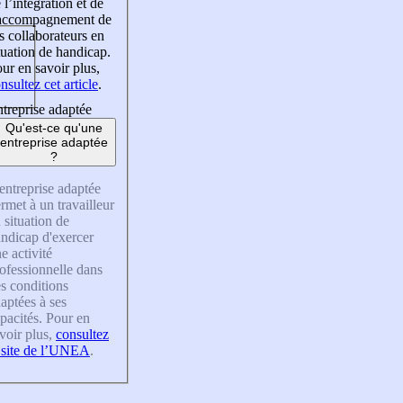
 l’intégration et de
’accompagnement de
s collaborateurs en
tuation de handicap.
ur en savoir plus,
nsultez cet article
.
treprise adaptée
Qu'est-ce qu'une
entreprise adaptée
?
entreprise adaptée
rmet à un travailleur
 situation de
ndicap d'exercer
e activité
ofessionnelle dans
s conditions
aptées à ses
pacités. Pour en
voir plus,
consultez
 site de l’UNEA
.