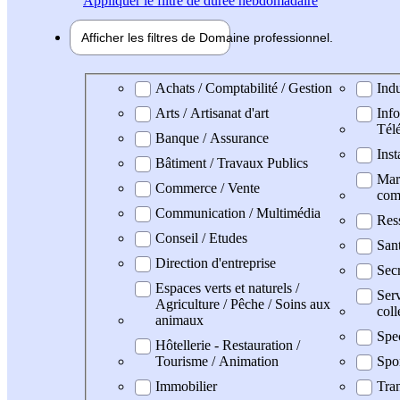
Appliquer
le filtre de durée hebdomadaire
Afficher les filtres de
Domaine pro
fessionnel
Domaine professionel
Achats / Comptabilité / Gestion
Indu
Arts / Artisanat d'art
Info
Tél
Banque / Assurance
Inst
Bâtiment / Travaux Publics
Mark
Commerce / Vente
com
Communication / Multimédia
Res
Conseil / Etudes
San
Direction d'entreprise
Secr
Espaces verts et naturels /
Serv
Agriculture / Pêche / Soins aux
coll
animaux
Spe
Hôtellerie - Restauration /
Tourisme / Animation
Spo
Immobilier
Tran