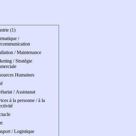
strie (1)
rmatique /
écommunication
allation / Maintenance
eting / Stratégie
merciale
sources Humaines
té
étariat / Assistanat
ices à la personne / à la
ectivité
ctacle
rt
sport / Logistique