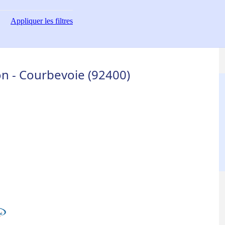
Appliquer
les filtres
on - Courbevoie (92400)