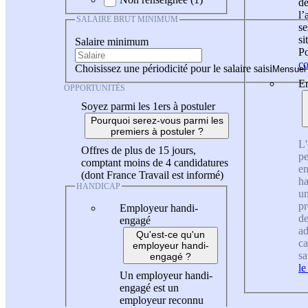
de
l
SALAIRE BRUT MINIMUM
se
si
Salaire minimum
Po
co
Choisissez une périodicité pour le salaire saisi
En
OPPORTUNITÉS
Soyez parmi les 1ers à postuler
Pourquoi serez-vous parmi les
premiers à postuler ?
L'
Offres de plus de 15 jours,
pe
comptant moins de 4 candidatures
en
(dont France Travail est informé)
ha
HANDICAP
un
pr
Employeur handi-
de
engagé
ad
Qu'est-ce qu'un
ca
employeur handi-
sa
engagé ?
le
Un employeur handi-
engagé est un
employeur reconnu