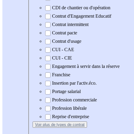
CDI de chantier ou d'opération
Contrat d'Engagement Educatif
Contrat intermittent
Contrat pacte
Contrat d'usage
CUI - CAE
CUI - CIE
Engagement à servir dans la réserve
Franchise
Insertion par l'activ.éco.
Portage salarial
Profession commerciale
Profession libérale
Reprise d'entreprise
Voir plus
de types de contrat