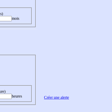
s)
mois
ure)
heures
Créer une alerte