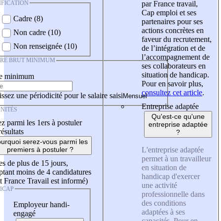
IFICATION
par France travail,
Cap emploi et ses
Cadre (8)
partenaires pour ses
actions concrètes en
Non cadre (10)
faveur du recrutement,
Non renseignée (10)
de l’intégration et de
l’accompagnement de
IRE BRUT MINIMUM
ses collaborateurs en
situation de handicap.
re minimum
Pour en savoir plus,
consultez cet article
.
ssez une périodicité pour le salaire saisi
Entreprise adaptée
NITÉS
Qu'est-ce qu'une
z parmi les 1ers à postuler
entreprise adaptée
résultats
?
urquoi serez-vous parmi les
L'entreprise adaptée
premiers à postuler ?
permet à un travailleur
es de plus de 15 jours,
en situation de
tant moins de 4 candidatures
handicap d'exercer
t France Travail est informé)
une activité
ICAP
professionnelle dans
des conditions
Employeur handi-
adaptées à ses
engagé
capacités. Pour en