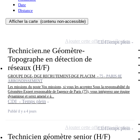
Date
Distance
Afficher la carte
(contenu non-accessible)
Ajouter cette offre à ma sélection
CDI
Temps plein
Technicien.ne Géomètre-
Topographe en détection de
réseaux (H/F)
GROUPE DGE- DGE RECRUTEMENT-DGE PLACEM -
75 - PARIS 8E
ARRONDISSEMENT
Les missions du poste Vos missions, si vous les acceptez Sous la responsabilité du
Géomètre-Expert responsable de l'agence de Paris (75), vous intégrerez une équipe
dynamique et serez amené.e à...
CDI - Temps plein
Publié il y a 4 jours
Ajouter cette offre à ma sélection
CDI
Temps plein
Technicien géomètre senior (H/F)