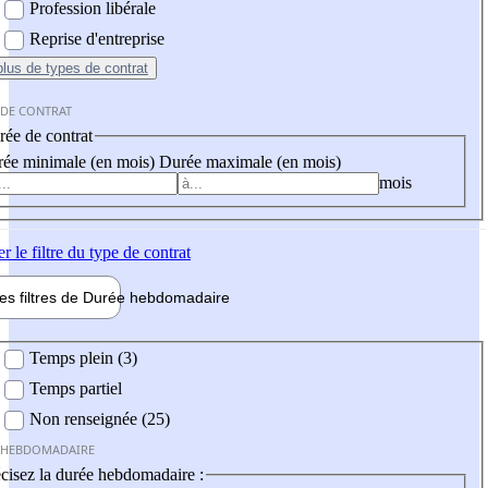
Profession libérale
Reprise d'entreprise
plus
de types de contrat
 DE CONTRAT
ée de contrat
ée minimale (en mois)
Durée maximale (en mois)
mois
er
le filtre du type de contrat
les filtres de
Durée hebdo
madaire
 hebdomadaire
Temps plein (3)
Temps partiel
Non renseignée (25)
 HEBDOMADAIRE
cisez la durée hebdomadaire :