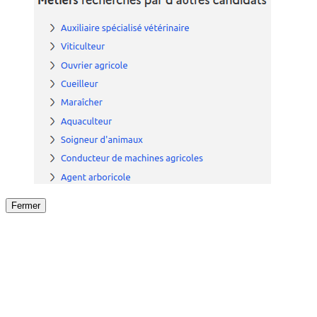
Fermer
Fermer
le détail de l'offre
/
Offre
sur
Offre précéden