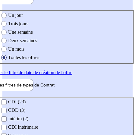
e création de l'offre
Un jour
Trois jours
Une semaine
Deux semaines
Un mois
Toutes les offres
er
le filtre de date de création de l'offre
les filtres de types de
Contrat
de contrat
CDI (23)
CDD (3)
Intérim (2)
CDI Intérimaire