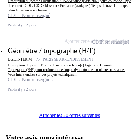
Description du poste : Localisation : Île-de-France (Paris et/ou petite couronne) Type
de contrat : CDI / CDD / Mission / Freelance (à adapter) Temps de travail : Temps
plein Expérience souhaitée...
CDI - Non renseigné
Publié il y a 2 jours
Ajouter cette offre à ma sélection
CDI
Non renseigné
Géomètre / topographe (H/F)
DGE INTERIM -
75 - PARIS 9E ARRONDISSEMENT
Description du poste : Notre cabinet recherche un(e) Ingénieur Géomètre
Topographe (H/F) pour renforcer une équipe dynamique et en pleine croissance.
Vous interviendrez sur des projets techniques...
CDI - Non renseigné
Publié il y a 2 jours
Afficher les 20 offres suivantes
Votre avis nous intéresse