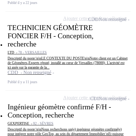
Publié il y a 22 jours
Ajouter cette offre à ma sélection
CDD
Non renseigné
TECHNICIEN GÉOMÈTRE
FONCIER F/H - Conception,
recherche
LTD -
78 - VERSAILLES
Descriptif du poste:\n\nLE CONTEXTE DU POSTE\n\nNotre client est un Cabinet
de Géomètres-Experts réputé, installé au cœur de Versailles (78000). L'activité est
ici axée sur la garantie de la...
CDD - Non renseigné
Publié il y a 11 jours
Ajouter cette offre à ma sélection
CDI
Non renseigné
Ingénieur géomètre confirmé F/H -
Conception, recherche
GEXPERTISE -
92 - SÈVRES
Descriptif du poste:\n\nNous recherchons un(e) ingénieur géomètre confirmé(e)
pour intégrer notre pôle GeoTop, au sein du département Immobilier.\nEt puisque