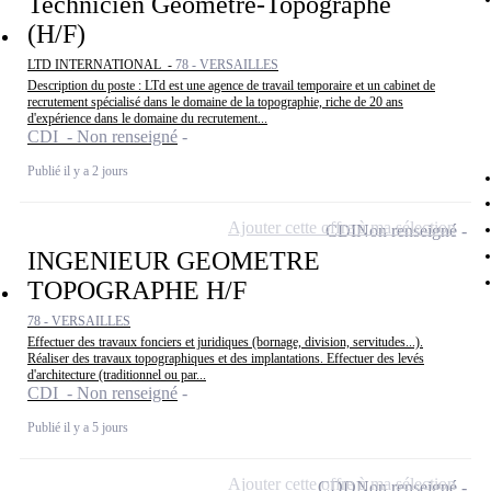
Technicien Géomètre-Topographe
(H/F)
LTD INTERNATIONAL -
78 - VERSAILLES
Description du poste : LTd est une agence de travail temporaire et un cabinet de
recrutement spécialisé dans le domaine de la topographie, riche de 20 ans
d'expérience dans le domaine du recrutement...
CDI - Non renseigné
Publié il y a 2 jours
Ajouter cette offre à ma sélection
CDI
Non renseigné
INGENIEUR GEOMETRE
TOPOGRAPHE H/F
78 - VERSAILLES
Effectuer des travaux fonciers et juridiques (bornage, division, servitudes...).
Réaliser des travaux topographiques et des implantations. Effectuer des levés
d'architecture (traditionnel ou par...
CDI - Non renseigné
Publié il y a 5 jours
Ajouter cette offre à ma sélection
CDD
Non renseigné