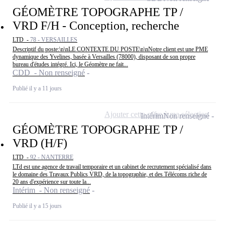
GÉOMÈTRE TOPOGRAPHE TP /
VRD F/H - Conception, recherche
LTD -
78 - VERSAILLES
Descriptif du poste:\n\nLE CONTEXTE DU POSTE\n\nNotre client est une PME
dynamique des Yvelines, basée à Versailles (78000), disposant de son propre
bureau d'études intégré. Ici, le Géomètre ne fait...
CDD - Non renseigné
Publié il y a 11 jours
Ajouter cette offre à ma sélection
Intérim
Non renseigné
GÉOMÈTRE TOPOGRAPHE TP /
VRD (H/F)
LTD -
92 - NANTERRE
LTd est une agence de travail temporaire et un cabinet de recrutement spécialisé dans
le domaine des Travaux Publics VRD, de la topographie, et des Télécoms riche de
20 ans d'expérience sur toute la...
Intérim - Non renseigné
Publié il y a 15 jours