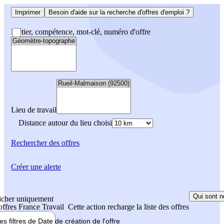
Imprimer
Besoin d'aide sur la recherche d'offres d'emploi ?
Métier, compétence, mot-clé, numéro d'offre
Lieu de travail
Distance autour du lieu choisi
Rechercher
des offres
Créer une alerte
Qui sont n
icher uniquement
 offres France Travail
Cette action recharge la liste des offres
les filtres de
Date de création
de l'offre