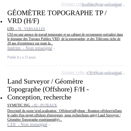
Ajouter cette offre à ma sélection
Intérim
Non renseigné
GÉOMÈTRE TOPOGRAPHE TP /
VRD (H/F)
LTD -
78 - VERSAILLES
LTd est une agence de travail temporaire et un cabinet de recrutement spécialisé dans
le domaine des Travaux Publics VRD, de la topographie, et des Télécoms riche de
20 ans d'expérience sur toute la...
Intérim - Non renseigné
Publié il y a 15 jours
Ajouter cette offre à ma sélection
CDI
Non renseigné
Land Surveyor / Géomètre
Topographe (Offshore) F/H -
Conception, recherche
SYMETIC.ING -
92 - PUTEAUX
Descriptif du poste:\n\nLocalisation : Offshore\nRythme : Rotation offshore\nDans
le cadre d'un projet offshore d'envergure, nous recherchons un(e) Land Surveyor /
Géomètre Topographe expérimenté(e)...
CDI - Non renseigné