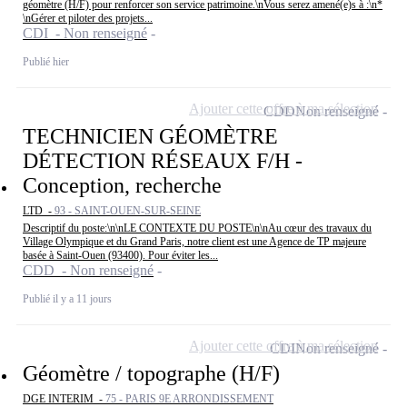
géomètre (H/F) pour renforcer son service patrimoine.\nVous serez amené(e)s à :\n*
\nGérer et piloter des projets...
CDI - Non renseigné
Publié hier
Ajouter cette offre à ma sélection
CDD
Non renseigné
TECHNICIEN GÉOMÈTRE
DÉTECTION RÉSEAUX F/H -
Conception, recherche
LTD -
93 - SAINT-OUEN-SUR-SEINE
Descriptif du poste:\n\nLE CONTEXTE DU POSTE\n\nAu cœur des travaux du
Village Olympique et du Grand Paris, notre client est une Agence de TP majeure
basée à Saint-Ouen (93400). Pour éviter les...
CDD - Non renseigné
Publié il y a 11 jours
Ajouter cette offre à ma sélection
CDI
Non renseigné
Géomètre / topographe (H/F)
DGE INTERIM -
75 - PARIS 9E ARRONDISSEMENT