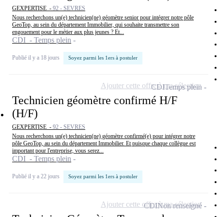
GEXPERTISE -
92 - SEVRES
Nous recherchons un(e) technicien(ne) géomètre senior pour intégrer notre pôle
GeoTop, au sein du département Immobilier, qui souhaite transmettre son
engouement pour le métier aux plus jeunes ? Et...
CDI - Temps plein
Publié il y a 18 jours
Soyez parmi les 1ers à postuler
Ajouter cette offre à ma sélection
CDI
Temps plein
Technicien géomètre confirmé H/F
(H/F)
GEXPERTISE -
92 - SEVRES
Nous recherchons un(e) technicien(ne) géomètre confirmé(e) pour intégrer notre
pôle GeoTop, au sein du département Immobilier. Et puisque chaque collègue est
important pour l'entreprise, vous serez...
CDI - Temps plein
Publié il y a 22 jours
Soyez parmi les 1ers à postuler
Ajouter cette offre à ma sélection
CDI
Non renseigné