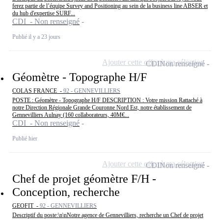
ferez partie de l’équipe Survey and Positioning au sein de la business line ABSER et
du hub d'expertise SURF...
CDI - Non renseigné
Publié il y a 23 jours
Ajouter cette offre à ma sélection
CDI
Non renseigné
Géomètre - Topographe H/F
COLAS FRANCE -
92 - GENNEVILLIERS
POSTE : Géomètre - Topographe H/F DESCRIPTION : Votre mission Rattaché à
notre Direction Régionale Grande Couronne Nord Est, notre établissement de
Gennevilliers Aulnay (160 collaborateurs, 40M€...
CDI - Non renseigné
Publié hier
Ajouter cette offre à ma sélection
CDI
Non renseigné
Chef de projet géomètre F/H -
Conception, recherche
GEOFIT -
92 - GENNEVILLIERS
Descriptif du poste:\n\nNotre agence de Gennevilliers, recherche un Chef de projet