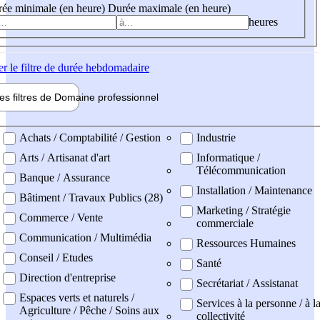
ée minimale (en heure)
Durée maximale (en heure)
heures
er
le filtre de durée hebdomadaire
les filtres de
Domaine pro
fessionnel
ne professionel
Achats / Comptabilité / Gestion
Industrie
Arts / Artisanat d'art
Informatique /
Télécommunication
Banque / Assurance
Installation / Maintenance
Bâtiment / Travaux Publics (28)
Marketing / Stratégie
Commerce / Vente
commerciale
Communication / Multimédia
Ressources Humaines
Conseil / Etudes
Santé
Direction d'entreprise
Secrétariat / Assistanat
Espaces verts et naturels /
Services à la personne / à l
Agriculture / Pêche / Soins aux
collectivité