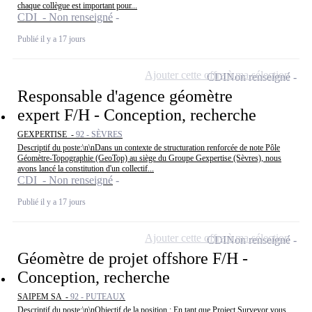
chaque collègue est important pour...
CDI - Non renseigné
Publié il y a 17 jours
Ajouter cette offre à ma sélection
CDI
Non renseigné
Responsable d'agence géomètre
expert F/H - Conception, recherche
GEXPERTISE -
92 - SÈVRES
Descriptif du poste:\n\nDans un contexte de structuration renforcée de note Pôle
Géomètre-Topographie (GeoTop) au siège du Groupe Gexpertise (Sèvres), nous
avons lancé la constitution d'un collectif...
CDI - Non renseigné
Publié il y a 17 jours
Ajouter cette offre à ma sélection
CDI
Non renseigné
Géomètre de projet offshore F/H -
Conception, recherche
SAIPEM SA -
92 - PUTEAUX
Descriptif du poste:\n\nObjectif de la position : En tant que Project Surveyor vous