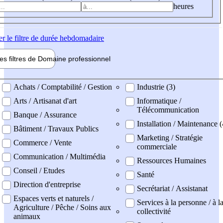
heures
er
le filtre de durée hebdomadaire
les filtres de
Domaine pro
fessionnel
ne professionel
Achats / Comptabilité / Gestion
Industrie (3)
Arts / Artisanat d'art
Informatique /
Télécommunication
Banque / Assurance
Installation / Maintenance (
Bâtiment / Travaux Publics
Marketing / Stratégie
Commerce / Vente
commerciale
Communication / Multimédia
Ressources Humaines
Conseil / Etudes
Santé
Direction d'entreprise
Secrétariat / Assistanat
Espaces verts et naturels /
Services à la personne / à l
Agriculture / Pêche / Soins aux
collectivité
animaux