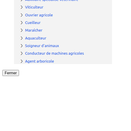
Fermer
Fermer
le détail de l'offre
/
Offre
sur
Offre précéden