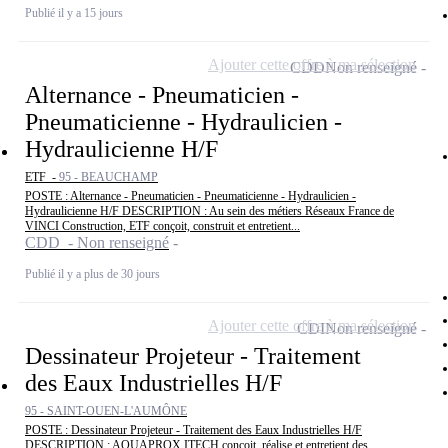
Publié il y a 15 jours
Ajouter cette offre à ma sélection
CDD
Non renseigné
Alternance - Pneumaticien -
Pneumaticienne - Hydraulicien -
Hydraulicienne H/F
ETF -
95 - BEAUCHAMP
POSTE : Alternance - Pneumaticien - Pneumaticienne - Hydraulicien -
Hydraulicienne H/F DESCRIPTION : Au sein des métiers Réseaux France de
VINCI Construction, ETF conçoit, construit et entretient...
CDD - Non renseigné
Publié il y a plus de 30 jours
Ajouter cette offre à ma sélection
CDI
Non renseigné
Dessinateur Projeteur - Traitement
des Eaux Industrielles H/F
95 - SAINT-OUEN-L'AUMÔNE
POSTE : Dessinateur Projeteur - Traitement des Eaux Industrielles H/F
DESCRIPTION : AQUAPROX ITECH conçoit, réalise et entretient des