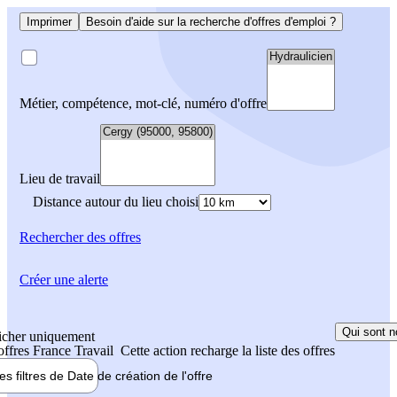
Imprimer
Besoin d'aide sur la recherche d'offres d'emploi ?
Métier, compétence, mot-clé, numéro d'offre
Lieu de travail
Distance autour du lieu choisi
Rechercher
des offres
Créer une alerte
Qui sont n
icher uniquement
 offres France Travail
Cette action recharge la liste des offres
les filtres de
Date de création
de l'offre