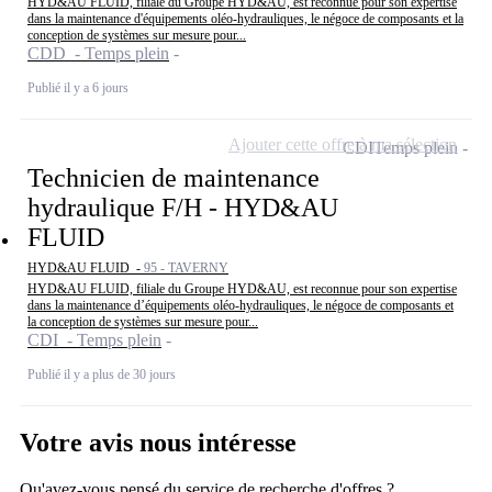
HYD&AU FLUID, filiale du Groupe HYD&AU, est reconnue pour son expertise
dans la maintenance d'équipements oléo-hydrauliques, le négoce de composants et la
conception de systèmes sur mesure pour...
CDD - Temps plein
Publié il y a 6 jours
Ajouter cette offre à ma sélection
CDI
Temps plein
Technicien de maintenance
hydraulique F/H - HYD&AU
FLUID
HYD&AU FLUID -
95 - TAVERNY
HYD&AU FLUID, filiale du Groupe HYD&AU, est reconnue pour son expertise
dans la maintenance d’équipements oléo-hydrauliques, le négoce de composants et
la conception de systèmes sur mesure pour...
CDI - Temps plein
Publié il y a plus de 30 jours
Votre avis nous intéresse
Qu'avez-vous pensé du service de recherche d'offres ?