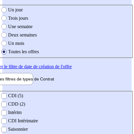
e création de l'offre
Un jour
Trois jours
Une semaine
Deux semaines
Un mois
Toutes les offres
er
le filtre de date de création de l'offre
les filtres de types de
Contrat
de contrat
CDI (5)
CDD (2)
Intérim
CDI Intérimaire
Saisonnier