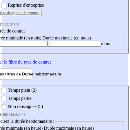
Reprise d'entreprise
plus
de types de contrat
 DE CONTRAT
ée de contrat
ée minimale (en mois)
Durée maximale (en mois)
mois
er
le filtre du type de contrat
les filtres de
Durée hebdo
madaire
 hebdomadaire
Temps plein (2)
Temps partiel
Non renseignée (5)
 HEBDOMADAIRE
cisez la durée hebdomadaire :
ée minimale (en heure)
Durée maximale (en heure)