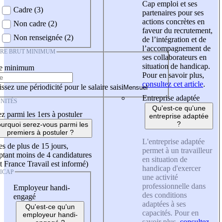
Cap emploi et ses
Cadre (3)
partenaires pour ses
actions concrètes en
Non cadre (2)
faveur du recrutement,
Non renseignée (2)
de l’intégration et de
l’accompagnement de
IRE BRUT MINIMUM
ses collaborateurs en
situation de handicap.
re minimum
Pour en savoir plus,
consultez cet article
.
ssez une périodicité pour le salaire saisi
Entreprise adaptée
NITÉS
Qu'est-ce qu'une
z parmi les 1ers à postuler
entreprise adaptée
?
urquoi serez-vous parmi les
premiers à postuler ?
L'entreprise adaptée
es de plus de 15 jours,
permet à un travailleur
tant moins de 4 candidatures
en situation de
t France Travail est informé)
handicap d'exercer
ICAP
une activité
professionnelle dans
Employeur handi-
des conditions
engagé
adaptées à ses
Qu'est-ce qu'un
capacités. Pour en
employeur handi-
savoir plus,
consultez