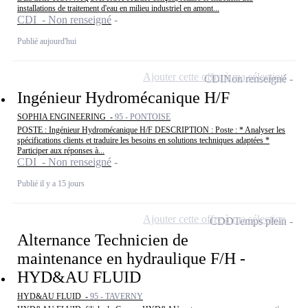
installations de traitement d'eau en milieu industriel en amont...
CDI - Non renseigné
Publié aujourd'hui
Ajouter cette offre à ma sélection
CDI
Non renseigné
Ingénieur Hydromécanique H/F
SOPHIA ENGINEERING -
95 - PONTOISE
POSTE : Ingénieur Hydromécanique H/F DESCRIPTION : Poste : * Analyser les
spécifications clients et traduire les besoins en solutions techniques adaptées *
Participer aux réponses à...
CDI - Non renseigné
Publié il y a 15 jours
Ajouter cette offre à ma sélection
CDD
Temps plein
Alternance Technicien de
maintenance en hydraulique F/H -
HYD&AU FLUID
HYD&AU FLUID -
95 - TAVERNY