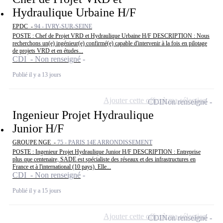
Hydraulique Urbaine H/F
EPDC -
94 - IVRY-SUR-SEINE
POSTE : Chef de Projet VRD et Hydraulique Urbaine H/F DESCRIPTION : Nous
recherchons un(e) ingénieur(e) confirmé(e) capable d'intervenir à la fois en pilotage
de projets VRD et en études...
CDI - Non renseigné
Publié il y a 13 jours
Ajouter cette offre à ma sélection
CDI
Non renseigné
Ingenieur Projet Hydraulique
Junior H/F
GROUPE NGE -
75 - PARIS 14E ARRONDISSEMENT
POSTE : Ingenieur Projet Hydraulique Junior H/F DESCRIPTION : Entreprise
plus que centenaire, SADE est spécialiste des réseaux et des infrastructures en
France et à l'international (10 pays). Elle...
CDI - Non renseigné
Publié il y a 15 jours
Ajouter cette offre à ma sélection
CDI
Non renseigné