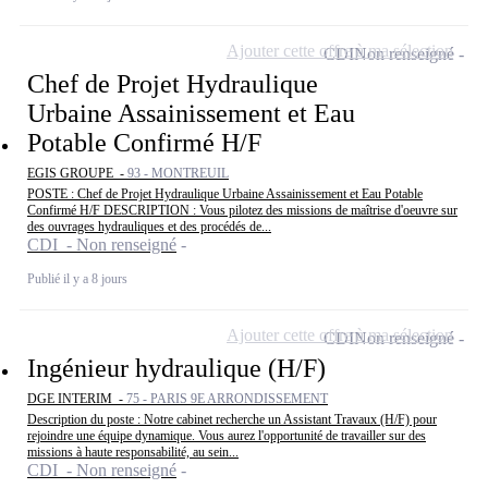
Ajouter cette offre à ma sélection
CDI
Non renseigné
Chef de Projet Hydraulique
Urbaine Assainissement et Eau
Potable Confirmé H/F
EGIS GROUPE -
93 - MONTREUIL
POSTE : Chef de Projet Hydraulique Urbaine Assainissement et Eau Potable
Confirmé H/F DESCRIPTION : Vous pilotez des missions de maîtrise d'oeuvre sur
des ouvrages hydrauliques et des procédés de...
CDI - Non renseigné
Publié il y a 8 jours
Ajouter cette offre à ma sélection
CDI
Non renseigné
Ingénieur hydraulique (H/F)
DGE INTERIM -
75 - PARIS 9E ARRONDISSEMENT
Description du poste : Notre cabinet recherche un Assistant Travaux (H/F) pour
rejoindre une équipe dynamique. Vous aurez l'opportunité de travailler sur des
missions à haute responsabilité, au sein...
CDI - Non renseigné