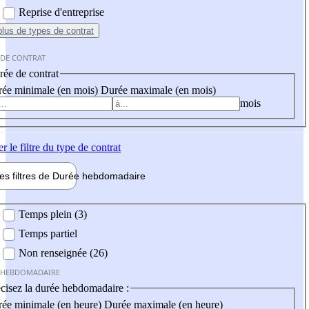
Reprise d'entreprise
plus
de types de contrat
 DE CONTRAT
ée de contrat
ée minimale (en mois)
Durée maximale (en mois)
mois
er
le filtre du type de contrat
les filtres de
Durée hebdo
madaire
 hebdomadaire
Temps plein (3)
Temps partiel
Non renseignée (26)
 HEBDOMADAIRE
cisez la durée hebdomadaire :
ée minimale (en heure)
Durée maximale (en heure)