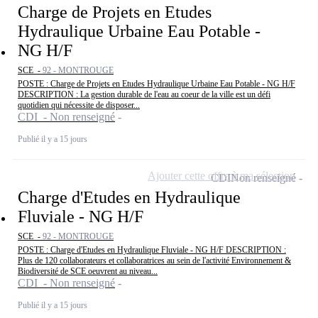
Charge de Projets en Etudes
Hydraulique Urbaine Eau Potable -
NG H/F
SCE -
92 - MONTROUGE
POSTE : Charge de Projets en Etudes Hydraulique Urbaine Eau Potable - NG H/F
DESCRIPTION : La gestion durable de l'eau au coeur de la ville est un défi
quotidien qui nécessite de disposer...
CDI - Non renseigné
Publié il y a 15 jours
Ajouter cette offre à ma sélection
CDI
Non renseigné
Charge d'Etudes en Hydraulique
Fluviale - NG H/F
SCE -
92 - MONTROUGE
POSTE : Charge d'Etudes en Hydraulique Fluviale - NG H/F DESCRIPTION :
Plus de 120 collaborateurs et collaboratrices au sein de l'activité Environnement &
Biodiversité de SCE oeuvrent au niveau...
CDI - Non renseigné
Publié il y a 15 jours