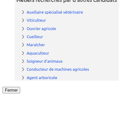
Fermer
Fermer
le détail de l'offre
/
Offre
sur
Offre précéden