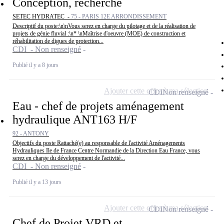
Conception, recherche
SETEC HYDRATEC -
75 - PARIS 12E ARRONDISSEMENT
Descriptif du poste:\n\nVous serez en charge du pilotage et de la réalisation de
projets de génie fluvial :\n* \nMaîtrise d'oeuvre (MOE) de construction et
réhabilitation de digues de protection...
CDI - Non renseigné
Publié il y a 8 jours
Ajouter cette offre à ma sélection
CDI
Non renseigné
Eau - chef de projets aménagement
hydraulique ANT163 H/F
92 - ANTONY
Objectifs du poste Rattaché(e) au responsable de l'activité Aménagements
Hydrauliques Ile de France Centre Normandie de la Direction Eau France, vous
serez en charge du développement de l'activité...
CDI - Non renseigné
Publié il y a 13 jours
Ajouter cette offre à ma sélection
CDI
Non renseigné
Chef de Projet VRD et