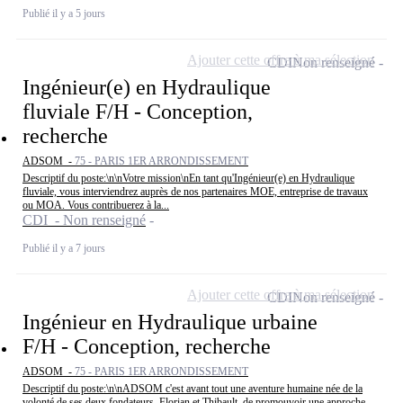
Publié il y a 5 jours
Ajouter cette offre à ma sélection
CDI
Non renseigné
Ingénieur(e) en Hydraulique
fluviale F/H - Conception,
recherche
ADSOM -
75 - PARIS 1ER ARRONDISSEMENT
Descriptif du poste:\n\nVotre mission\nEn tant qu'Ingénieur(e) en Hydraulique
fluviale, vous interviendrez auprès de nos partenaires MOE, entreprise de travaux
ou MOA. Vous contribuerez à la...
CDI - Non renseigné
Publié il y a 7 jours
Ajouter cette offre à ma sélection
CDI
Non renseigné
Ingénieur en Hydraulique urbaine
F/H - Conception, recherche
ADSOM -
75 - PARIS 1ER ARRONDISSEMENT
Descriptif du poste:\n\nADSOM c'est avant tout une aventure humaine née de la
volonté de ses deux fondateurs, Florian et Thibault, de promouvoir une approche