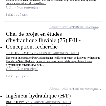
nouvelle des métiers du conseil en...
CDI - Non renseigné
Publié il y a 7 jours
Ajouter cette offre à ma sélection
CDI
Non renseigné
Chef de projet en études
d'hydraulique fluviale (75) F/H -
Conception, recherche
SETEC HYDRATEC -
75 - PARIS 1ER ARRONDISSEMENT
Descriptif du poste:\n\nPour accompagner le développement de l'activité hydraulique
fluviale de Setec Hydratec, nous recherchons un-e chef-fe de projet en études
d'hydraulique fluviale.\nAu sein...
CDI - Non renseigné
Publié il y a 8 jours
Ajouter cette offre à ma sélection
CDI
Non renseigné
Ingénieur hydraulique (H/F)
DGE INTERIM -
75 - PARIS 9E ARRONDISSEMENT