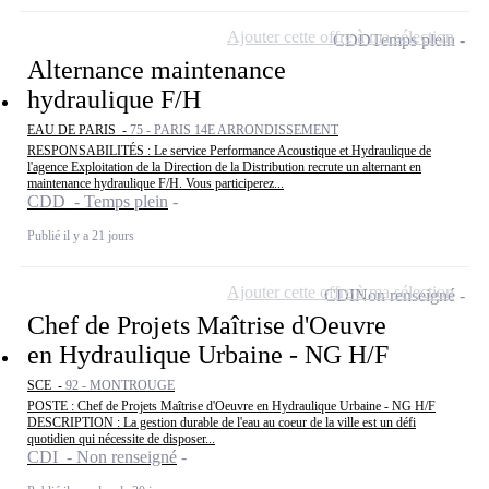
Ajouter cette offre à ma sélection
CDD
Temps plein
Alternance maintenance
hydraulique F/H
EAU DE PARIS -
75 - PARIS 14E ARRONDISSEMENT
RESPONSABILITÉS : Le service Performance Acoustique et Hydraulique de
l'agence Exploitation de la Direction de la Distribution recrute un alternant en
maintenance hydraulique F/H. Vous participerez...
CDD - Temps plein
Publié il y a 21 jours
Ajouter cette offre à ma sélection
CDI
Non renseigné
Chef de Projets Maîtrise d'Oeuvre
en Hydraulique Urbaine - NG H/F
SCE -
92 - MONTROUGE
POSTE : Chef de Projets Maîtrise d'Oeuvre en Hydraulique Urbaine - NG H/F
DESCRIPTION : La gestion durable de l'eau au coeur de la ville est un défi
quotidien qui nécessite de disposer...
CDI - Non renseigné