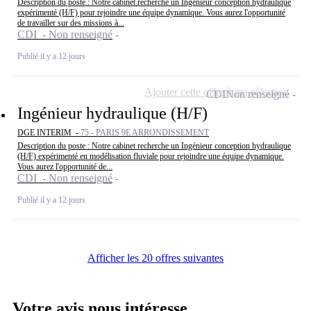
Description du poste : Notre cabinet recherche un Ingénieur conception hydraulique
expérimenté (H/F) pour rejoindre une équipe dynamique. Vous aurez l'opportunité
de travailler sur des missions à...
CDI - Non renseigné
Publié il y a 12 jours
Ajouter cette offre à ma sélection
CDI
Non renseigné
Ingénieur hydraulique (H/F)
DGE INTERIM -
75 - PARIS 9E ARRONDISSEMENT
Description du poste : Notre cabinet recherche un Ingénieur conception hydraulique
(H/F) expérimenté en modélisation fluviale pour rejoindre une équipe dynamique.
Vous aurez l'opportunité de...
CDI - Non renseigné
Publié il y a 12 jours
Afficher les 20 offres suivantes
Votre avis nous intéresse