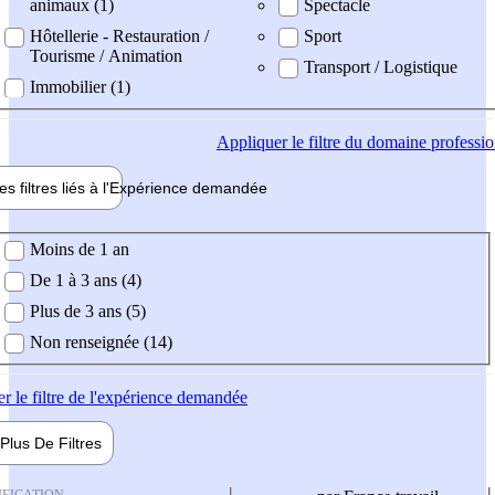
animaux (1)
Spectacle
Hôtellerie - Restauration /
Sport
Tourisme / Animation
Transport / Logistique
Immobilier (1)
Appliquer
le filtre du domaine professi
es filtres liés à l'
Expérience
demandée
ience demandée
Moins de 1 an
De 1 à 3 ans (4)
Plus de 3 ans (5)
Non renseignée (14)
er
le filtre de l'expérience demandée
Plus De
Filtres