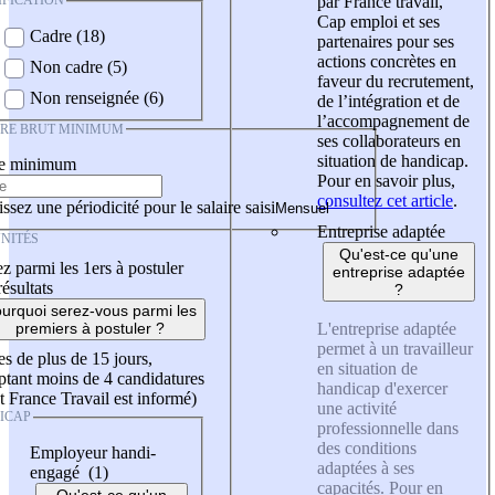
IFICATION
par France travail,
Cap emploi et ses
Cadre (18)
partenaires pour ses
actions concrètes en
Non cadre (5)
faveur du recrutement,
Non renseignée (6)
de l’intégration et de
l’accompagnement de
IRE BRUT MINIMUM
ses collaborateurs en
situation de handicap.
re minimum
Pour en savoir plus,
consultez cet article
.
ssez une périodicité pour le salaire saisi
Entreprise adaptée
NITÉS
Qu'est-ce qu'une
z parmi les 1ers à postuler
entreprise adaptée
résultats
?
urquoi serez-vous parmi les
L'entreprise adaptée
premiers à postuler ?
permet à un travailleur
es de plus de 15 jours,
en situation de
tant moins de 4 candidatures
handicap d'exercer
t France Travail est informé)
une activité
ICAP
professionnelle dans
des conditions
Employeur handi-
adaptées à ses
engagé (1)
capacités. Pour en
Qu'est-ce qu'un