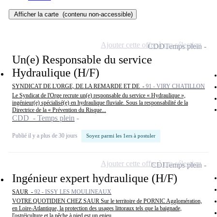
Afficher la carte
(contenu non-accessible)
Ajouter cette offre à ma sélection
CDD
Temps plein
Un(e) Responsable du service
Hydraulique (H/F)
SYNDICAT DE L'ORGE, DE LA REMARDE ET DE -
91 - VIRY CHATILLON
Le Syndicat de l'Orge recrute un(e) responsable du service « Hydraulique »,
ingénieur(e) spécialisé(e) en hydraulique fluviale. Sous la responsabilité de la
Directrice de la « Prévention du Risque...
CDD - Temps plein
Publié il y a plus de 30 jours
Soyez parmi les 1ers à postuler
Ajouter cette offre à ma sélection
CDI
Temps plein
Ingénieur expert hydraulique (H/F)
SAUR -
92 - ISSY LES MOULINEAUX
VOTRE QUOTIDIEN CHEZ SAUR Sur le territoire de PORNIC Agglomération,
en Loire-Atlantique, la protection des usages littoraux tels que la baignade,
l'ostréiculture et la pêche à pied est un enjeu...