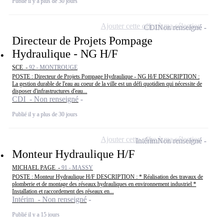
Publié il y a plus de 30 jours
Ajouter cette offre à ma sélection
CDI
Non renseigné
Directeur de Projets Pompage
Hydraulique - NG H/F
SCE -
92 - MONTROUGE
POSTE : Directeur de Projets Pompage Hydraulique - NG H/F DESCRIPTION :
La gestion durable de l'eau au coeur de la ville est un défi quotidien qui nécessite de
disposer d'infrastructures d'eau...
CDI - Non renseigné
Publié il y a plus de 30 jours
Ajouter cette offre à ma sélection
Intérim
Non renseigné
Monteur Hydraulique H/F
MICHAEL PAGE -
91 - MASSY
POSTE : Monteur Hydraulique H/F DESCRIPTION : * Réalisation des travaux de
plomberie et de montage des réseaux hydrauliques en environnement industriel *
Installation et raccordement des réseaux en...
Intérim - Non renseigné
Publié il y a 15 jours