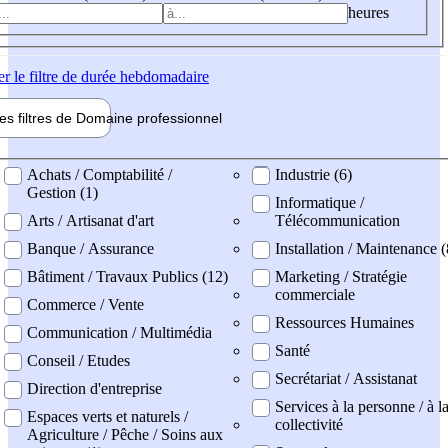
heures
er
le filtre de durée hebdomadaire
les filtres de
Domaine pro
fessionnel
ne professionel
Achats / Comptabilité /
Industrie (6)
Gestion (1)
Informatique /
Arts / Artisanat d'art
Télécommunication
Banque / Assurance
Installation / Maintenance (
Bâtiment / Travaux Publics (12)
Marketing / Stratégie
commerciale
Commerce / Vente
Ressources Humaines
Communication / Multimédia
Santé
Conseil / Etudes
Secrétariat / Assistanat
Direction d'entreprise
Services à la personne / à l
Espaces verts et naturels /
collectivité
Agriculture / Pêche / Soins aux