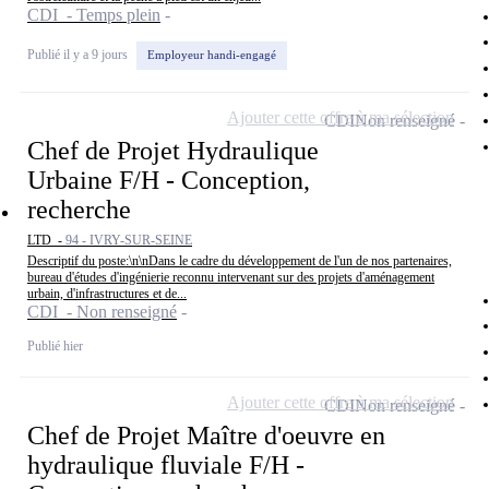
CDI - Temps plein
Publié il y a 9 jours
Employeur handi-engagé
Ajouter cette offre à ma sélection
CDI
Non renseigné
Chef de Projet Hydraulique
Urbaine F/H - Conception,
recherche
LTD -
94 - IVRY-SUR-SEINE
Descriptif du poste:\n\nDans le cadre du développement de l'un de nos partenaires,
bureau d'études d'ingénierie reconnu intervenant sur des projets d'aménagement
urbain, d'infrastructures et de...
CDI - Non renseigné
Publié hier
Ajouter cette offre à ma sélection
CDI
Non renseigné
Chef de Projet Maître d'oeuvre en
hydraulique fluviale F/H -