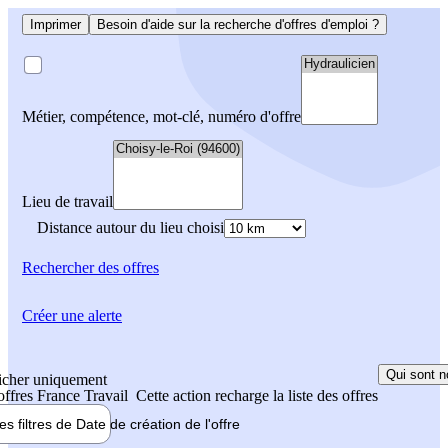
Imprimer
Besoin d'aide sur la recherche d'offres d'emploi ?
Métier, compétence, mot-clé, numéro d'offre
Lieu de travail
Distance autour du lieu choisi
Rechercher
des offres
Créer une alerte
Qui sont n
icher uniquement
 offres France Travail
Cette action recharge la liste des offres
les filtres de
Date de création
de l'offre