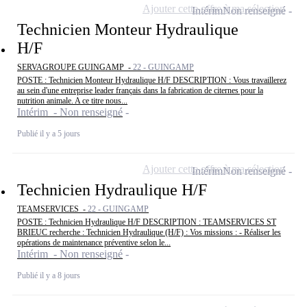
Ajouter cette offre à ma sélection
Intérim
Non renseigné
Technicien Monteur Hydraulique
H/F
SERVAGROUPE GUINGAMP -
22 - GUINGAMP
POSTE : Technicien Monteur Hydraulique H/F DESCRIPTION : Vous travaillerez
au sein d'une entreprise leader français dans la fabrication de citernes pour la
nutrition animale. A ce titre nous...
Intérim - Non renseigné
Publié il y a 5 jours
Ajouter cette offre à ma sélection
Intérim
Non renseigné
Technicien Hydraulique H/F
TEAMSERVICES -
22 - GUINGAMP
POSTE : Technicien Hydraulique H/F DESCRIPTION : TEAMSERVICES ST
BRIEUC recherche : Technicien Hydraulique (H/F) : Vos missions : - Réaliser les
opérations de maintenance préventive selon le...
Intérim - Non renseigné
Publié il y a 8 jours