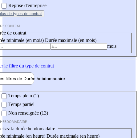
Reprise d'entreprise
plus
de types de contrat
 DE CONTRAT
ée de contrat
ée minimale (en mois)
Durée maximale (en mois)
mois
er
le filtre du type de contrat
les filtres de
Durée hebdo
madaire
 hebdomadaire
Temps plein (1)
Temps partiel
Non renseignée (13)
 HEBDOMADAIRE
cisez la durée hebdomadaire :
ée minimale (en heure)
Durée maximale (en heure)