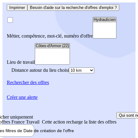
Imprimer
Besoin d'aide sur la recherche d'offres d'emploi ?
Métier, compétence, mot-clé, numéro d'offre
Lieu de travail
Distance autour du lieu choisi
Rechercher
des offres
Créer une alerte
Qui sont n
icher uniquement
 offres France Travail
Cette action recharge la liste des offres
les filtres de
Date de création
de l'offre