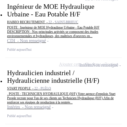
Ingénieur de MOE Hydraulique
Urbaine - Eau Potable H/F
HABEO RECRUTEMENT -
22 - SAINT-BRIEUC
POSTE : Ingénieur de MOE Hydraulique Urbaine - Eau Potable H/F
DESCRIPTION : Nos principales activités se composent des études
environnementales et hydrauliques, des maîtrises d'oeuvres en...
CDI - Non renseigné
Publié aujourd'hui
Ajouter cette offre à ma sélection
Intérim
Non renseigné
Hydraulicien industriel /
Hydraulicienne industrielle (H/F)
START PEOPLE -
22 - PLÉLO
. POSTE : TECHNICIEN HYDRAULIQUE (H/F) Votre agence d'emplois Start
People recrute pour l'un de ses clients un Technicien Hydraulique (H/F).Afin de
renforcer ses équipes de production à la rentrée...
Intérim - Non renseigné
Publié aujourd'hui