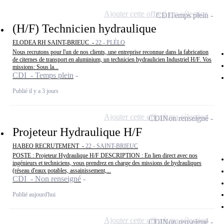
Ajouter cette offre à ma sélection
CDI
Temps plein
(H/F) Technicien hydraulique
ELODEA RH SAINT-BRIEUC -
22 - PLÉLO
Nous recrutons pour l'un de nos clients, une entreprise reconnue dans la fabrication
de citernes de transport en aluminium, un technicien hydraulicien Industriel H/F. Vos
missions: Sous la...
CDI - Temps plein
Publié il y a 3 jours
Ajouter cette offre à ma sélection
CDI
Non renseigné
Projeteur Hydraulique H/F
HABEO RECRUTEMENT -
22 - SAINT-BRIEUC
POSTE : Projeteur Hydraulique H/F DESCRIPTION : En lien direct avec nos
ingénieurs et techniciens, vous prendrez en charge des missions de hydrauliques
(réseau d'eaux potables, assainissement,...
CDI - Non renseigné
Publié aujourd'hui
Ajouter cette offre à ma sélection
CDI
Non renseigné