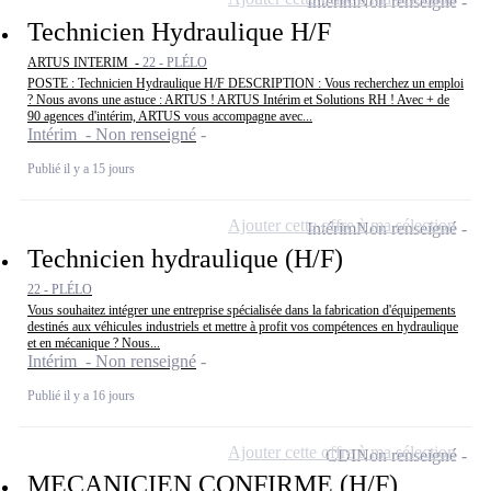
Intérim
Non renseigné
Technicien Hydraulique H/F
ARTUS INTERIM -
22 - PLÉLO
POSTE : Technicien Hydraulique H/F DESCRIPTION : Vous recherchez un emploi
? Nous avons une astuce : ARTUS ! ARTUS Intérim et Solutions RH ! Avec + de
90 agences d'intérim, ARTUS vous accompagne avec...
Intérim - Non renseigné
Publié il y a 15 jours
Ajouter cette offre à ma sélection
Intérim
Non renseigné
Technicien hydraulique (H/F)
22 - PLÉLO
Vous souhaitez intégrer une entreprise spécialisée dans la fabrication d'équipements
destinés aux véhicules industriels et mettre à profit vos compétences en hydraulique
et en mécanique ? Nous...
Intérim - Non renseigné
Publié il y a 16 jours
Ajouter cette offre à ma sélection
CDI
Non renseigné
MECANICIEN CONFIRME (H/F)