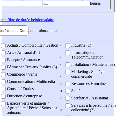
heures
er
le filtre de durée hebdomadaire
les filtres de
Domaine pro
fessionnel
ne professionel
Achats / Comptabilité / Gestion
Industrie (1)
Arts / Artisanat d'art
Informatique /
Télécommunication
Banque / Assurance
Installation / Maintenance (
Bâtiment / Travaux Publics (3)
Marketing / Stratégie
Commerce / Vente
commerciale
Communication / Multimédia
Ressources Humaines
Conseil / Etudes
Santé
Direction d'entreprise
Secrétariat / Assistanat
Espaces verts et naturels /
Services à la personne / à l
Agriculture / Pêche / Soins aux
collectivité (3)
animaux