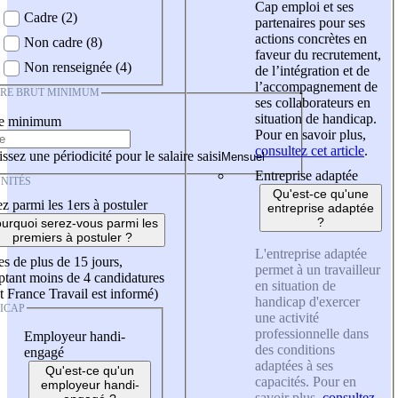
Cap emploi et ses
Cadre (2)
partenaires pour ses
actions concrètes en
Non cadre (8)
faveur du recrutement,
Non renseignée (4)
de l’intégration et de
l’accompagnement de
IRE BRUT MINIMUM
ses collaborateurs en
situation de handicap.
re minimum
Pour en savoir plus,
consultez cet article
.
ssez une périodicité pour le salaire saisi
Entreprise adaptée
NITÉS
Qu'est-ce qu'une
z parmi les 1ers à postuler
entreprise adaptée
?
urquoi serez-vous parmi les
premiers à postuler ?
L'entreprise adaptée
es de plus de 15 jours,
permet à un travailleur
tant moins de 4 candidatures
en situation de
t France Travail est informé)
handicap d'exercer
ICAP
une activité
professionnelle dans
Employeur handi-
des conditions
engagé
adaptées à ses
Qu'est-ce qu'un
capacités. Pour en
employeur handi-
savoir plus,
consultez