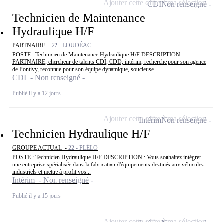
Ajouter cette offre à ma sélection
CDI
Non renseigné
Technicien de Maintenance
Hydraulique H/F
PARTNAIRE -
22 - LOUDÉAC
POSTE : Technicien de Maintenance Hydraulique H/F DESCRIPTION :
PARTNAIRE, chercheur de talents CDI, CDD, intérim, recherche pour son agence
de Pontivy, reconnue pour son équipe dynamique, soucieuse...
CDI - Non renseigné
Publié il y a 12 jours
Ajouter cette offre à ma sélection
Intérim
Non renseigné
Technicien Hydraulique H/F
GROUPE ACTUAL -
22 - PLÉLO
POSTE : Technicien Hydraulique H/F DESCRIPTION : Vous souhaitez intégrer
une entreprise spécialisée dans la fabrication d'équipements destinés aux véhicules
industriels et mettre à profit vos...
Intérim - Non renseigné
Publié il y a 15 jours
Ajouter cette offre à ma sélection