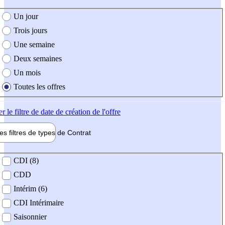
e création de l'offre
Un jour
Trois jours
Une semaine
Deux semaines
Un mois
Toutes les offres
er
le filtre de date de création de l'offre
les filtres de types de
Contrat
de contrat
CDI (8)
CDD
Intérim (6)
CDI Intérimaire
Saisonnier