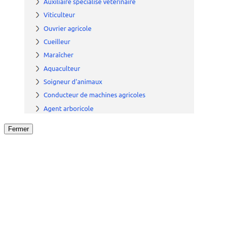
Fermer
Fermer
le détail de l'offre
/
Offre
sur
Offre précéden