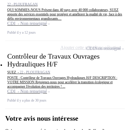
22 - PLOUFRAGAN
QUI SOMMES-NOUS Présent dans 40 pays avec 40 000 collaborateurs, SUEZ
apporte des services essentiels pour protéger et améliorer la qualité de vie, face à des
défis environnementaux grandissants....
CDI - Non renseigné
Publié il y a 12 jours
Ajouter cette offre à ma sélection
CDI
Non renseigné
Contrôleur de Travaux Ouvrages
Hydrauliques H/F
SUEZ -
22 - PLOUFRAGAN
POSTE : Contrôleur de Travaux Ouvrages Hydrauliques H/F DESCRIPTION :
VOTRE MISSION Rejoignez-nous pour accélérer la transition écologique et
accompagner l'évolution des territoires ! ...
CDI - Non renseigné
Publié il y a plus de 30 jours
Votre avis nous intéresse