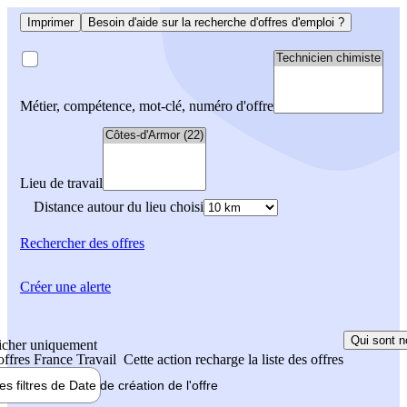
Imprimer
Besoin d'aide sur la recherche d'offres d'emploi ?
Métier, compétence, mot-clé, numéro d'offre
Lieu de travail
Distance autour du lieu choisi
Rechercher
des offres
Créer une alerte
Qui sont n
icher uniquement
 offres France Travail
Cette action recharge la liste des offres
les filtres de
Date de création
de l'offre