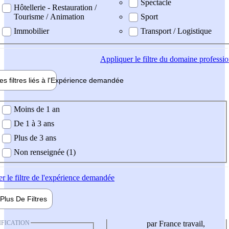
Spectacle
Hôtellerie - Restauration /
Tourisme / Animation
Sport
Immobilier
Transport / Logistique
Appliquer
le filtre du domaine professi
es filtres liés à l'
Expérience
demandée
ience demandée
Moins de 1 an
De 1 à 3 ans
Plus de 3 ans
Non renseignée (1)
er
le filtre de l'expérience demandée
Plus De
Filtres
IFICATION
par France travail,