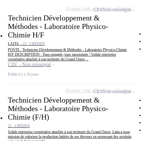
Ajouter cette offre à ma sélection
CDI
Non renseigné
Technicien Développement &
Méthodes - Laboratoire Physico-
Chimie H/F
LAITA -
22 - CRÉHEN
POSTE : Technicien Développement & Méthodes - Laboratoire Physico-Chimie
H/F DESCRIPTION : Tous engagés, tous passionnés ! Solide entreprise
coopérative attachée à son territoire du Grand Ouest,...
CDI - Non renseigné
Publié il y a 16 jours
Ajouter cette offre à ma sélection
CDI
Non renseigné
Technicien Développement &
Méthodes - Laboratoire Physico-
Chimie (F/H)
22 - CRÉHEN
Solide entreprise coopérative attachée à son territoire du Grand Ouest, Laïta a pour
mission de valoriser la production laitière de ses éleveurs en proposant des produits