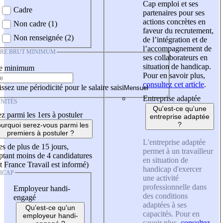
Cap emploi et ses
Cadre
partenaires pour ses
actions concrètes en
Non cadre (1)
faveur du recrutement,
Non renseignée (2)
de l’intégration et de
l’accompagnement de
IRE BRUT MINIMUM
ses collaborateurs en
situation de handicap.
re minimum
Pour en savoir plus,
consultez cet article
.
ssez une périodicité pour le salaire saisi
Entreprise adaptée
NITÉS
Qu'est-ce qu'une
z parmi les 1ers à postuler
entreprise adaptée
?
urquoi serez-vous parmi les
premiers à postuler ?
L'entreprise adaptée
es de plus de 15 jours,
permet à un travailleur
tant moins de 4 candidatures
en situation de
t France Travail est informé)
handicap d'exercer
ICAP
une activité
professionnelle dans
Employeur handi-
des conditions
engagé
adaptées à ses
Qu'est-ce qu'un
capacités. Pour en
employeur handi-
savoir plus,
consultez