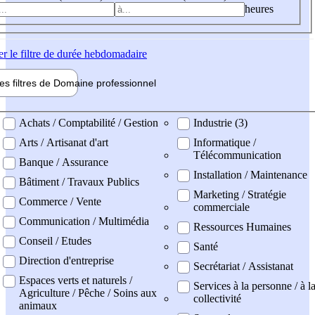
heures
er
le filtre de durée hebdomadaire
les filtres de
Domaine pro
fessionnel
ne professionel
Achats / Comptabilité / Gestion
Industrie (3)
Arts / Artisanat d'art
Informatique /
Télécommunication
Banque / Assurance
Installation / Maintenance
Bâtiment / Travaux Publics
Marketing / Stratégie
Commerce / Vente
commerciale
Communication / Multimédia
Ressources Humaines
Conseil / Etudes
Santé
Direction d'entreprise
Secrétariat / Assistanat
Espaces verts et naturels /
Services à la personne / à l
Agriculture / Pêche / Soins aux
collectivité
animaux