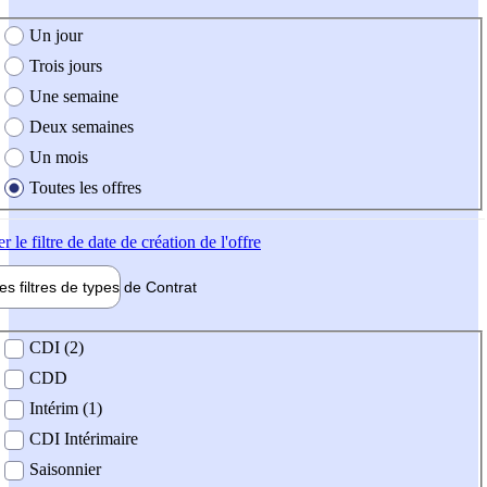
e création de l'offre
Un jour
Trois jours
Une semaine
Deux semaines
Un mois
Toutes les offres
er
le filtre de date de création de l'offre
les filtres de types de
Contrat
de contrat
CDI (2)
CDD
Intérim (1)
CDI Intérimaire
Saisonnier