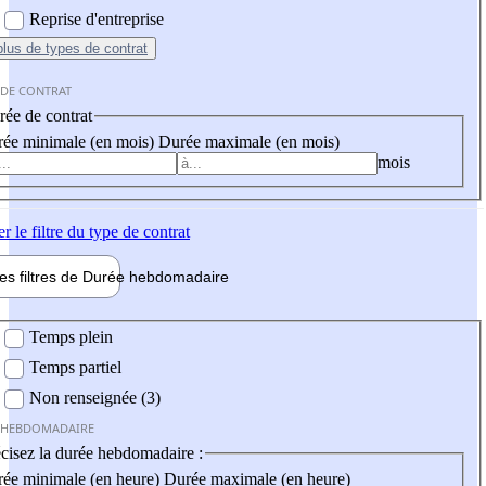
Reprise d'entreprise
plus
de types de contrat
 DE CONTRAT
ée de contrat
ée minimale (en mois)
Durée maximale (en mois)
mois
er
le filtre du type de contrat
les filtres de
Durée hebdo
madaire
 hebdomadaire
Temps plein
Temps partiel
Non renseignée (3)
 HEBDOMADAIRE
cisez la durée hebdomadaire :
ée minimale (en heure)
Durée maximale (en heure)