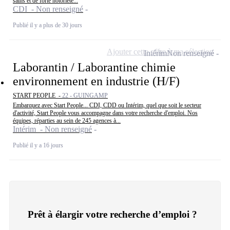
sains et de forte notoriété...
CDI - Non renseigné
Publié il y a plus de 30 jours
Ajouter cette offre à ma sélection
Intérim
Non renseigné
Laborantin / Laborantine chimie
environnement en industrie (H/F)
START PEOPLE -
22 - GUINGAMP
Embarquez avec Start People... CDI, CDD ou Intérim, quel que soit le secteur
d'activité, Start People vous accompagne dans votre recherche d'emploi. Nos
équipes, réparties au sein de 245 agences à...
Intérim - Non renseigné
Publié il y a 16 jours
Prêt à élargir votre recherche d’emploi ?